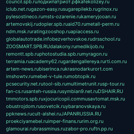
council.spb.ru
лодкипатриот.рф
kafekolizey.ru
iclub.net.ru
gazon-easy.ru
sugarepilekb.ru
grinox.ru
pylesostineco.ru
msts-ozarenie.ru
kameryjooan.ru
artemovskij.ru
dopler.spb.ru
aid70.ru
metall-perm.ru
ndm.msk.ru
ratingzooshop.ru
apiaccess.ru
globalautotrade.info
bezverhovskoe.ru
drsschool.ru
ZOOSMART.SPB.RU
dalakony.ru
medikijob.ru
remontt.spb.ru
photostudia.spb.ru
myragon.ru
terramia.ru
academy62.ru
gardengallereya.ru
rti.com.ru
artem-news.ru
biserinca.ru
krasnodarkurort.com
imshowtv.ru
mebel-v-tule.ru
mobtopik.ru
pcsecurity.net.ru
tool-sib.ru
multimetrunit.ru
sp-tour.ru
fan-cs.ru
santeh-russia.ru
symbian9.net.ru
DSHAIR.RU
tmmotors.spb.ru
xjocuricopii.com
musavtomat.msk.ru
obustrojdom.ru
sovetcik.ru
ybaranovskaya.ru
ppknews.ru
cult-alshei.ru
JAPANRUSSIA.RU
proekciyamebel.ru
imper-finans.ru
rim.org.ru
glamourai.ru
brassminus.ru
zabor-pro.ru
ftn.pp.ru