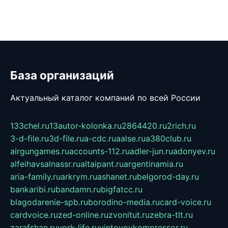
База организаций
Актуальный каталог компаний по всей России
133chel.ru
13autor-kolonka.ru
2864420.ru
2rich.ru
3-d-file.ru
3d-file.ru
a-cdc.ru
aalse.ru
a380club.ru
airgungames.ru
accounts-112.ru
adler-jun.ru
adonyev.ru
alfeihavsalnassr.ru
altaipant.ru
argentinamia.ru
aria-family.ru
arkrym.ru
ashanet.ru
belgorod-day.ru
bankaribi.ru
bandamn.ru
bigfatcc.ru
blagodarenie-spb.ru
borodino-media.ru
card-voice.ru
cardvoice.ru
zed-online.ru
zvonitut.ru
zebra-tlt.ru
zarafshan.ru
york-life.ru
vintovoykompressor.ru