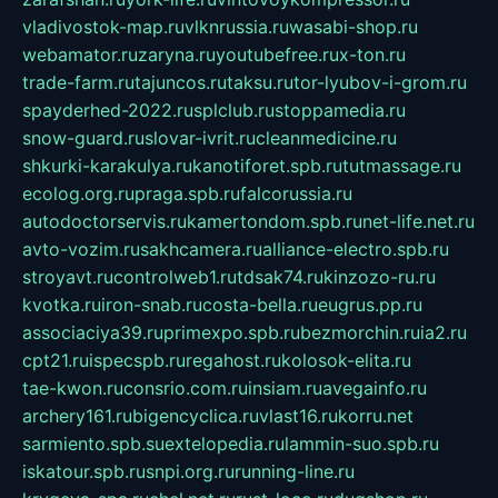
vladivostok-map.ru
vlknrussia.ru
wasabi-shop.ru
webamator.ru
zaryna.ru
youtubefree.ru
x-ton.ru
trade-farm.ru
tajuncos.ru
taksu.ru
tor-lyubov-i-grom.ru
spayderhed-2022.ru
splclub.ru
stoppamedia.ru
snow-guard.ru
slovar-ivrit.ru
cleanmedicine.ru
shkurki-karakulya.ru
kanotiforet.spb.ru
tutmassage.ru
ecolog.org.ru
praga.spb.ru
falcorussia.ru
autodoctorservis.ru
kamertondom.spb.ru
net-life.net.ru
avto-vozim.ru
sakhcamera.ru
alliance-electro.spb.ru
stroyavt.ru
controlweb1.ru
tdsak74.ru
kinzozo-ru.ru
kvotka.ru
iron-snab.ru
costa-bella.ru
eugrus.pp.ru
associaciya39.ru
primexpo.spb.ru
bezmorchin.ru
ia2.ru
cpt21.ru
ispecspb.ru
regahost.ru
kolosok-elita.ru
tae-kwon.ru
consrio.com.ru
insiam.ru
avegainfo.ru
archery161.ru
bigencyclica.ru
vlast16.ru
korru.net
sarmiento.spb.su
extelopedia.ru
lammin-suo.spb.ru
iskatour.spb.ru
snpi.org.ru
running-line.ru