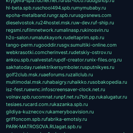
krygeva-spa.ru
chel.net.ru
rust-loco.ru
dugshop.ru
hl-beta.spb.ru
school494.spb.ru
mymubaby.ru
epoha-metalband.ru
ngr.spb.ru
rusgosnews.com
dieselvostok.ru
24hostel.msk.ru
w-dev.ru
f-ship.ru
regsmi.ru
filmnetwork.ru
malinasp.ru
kinosvin.ru
h2o-salon.ru
malutkayork.ru
deltaprim.spb.ru
tango-perm.ru
gooddir.ru
sgv.su
multiki-online.com
webkrasotki.com
cherinvest.ru
detskiy-ostrov.ru
ankou.spb.ru
alvesta1.ru
pdf-creator.ru
nix-files.org.ru
sakhatoday.ru
elektrikersymboler.ru
sputnikyes.ru
golf2club.msk.ru
aeforums.ru
zallclub.ru
multimodal.msk.ru
habaigry.ru
haikko.ru
sobakopedia.ru
isz-fest.ru
ewnc.info
screensaver-clock.net.ru
volnav.spb.ru
comnat.ru
npf.net.ru
7bit.pp.ru
kalugatur.ru
tesiaes.ru
card.com.ru
kazanka.spb.ru
gildiya-kuznecov.ru
kameryboavision.ru
griffoncom.spb.ru
fabrika-emotsiy.ru
PARK-MATROSOVA.RU
agat.spb.ru