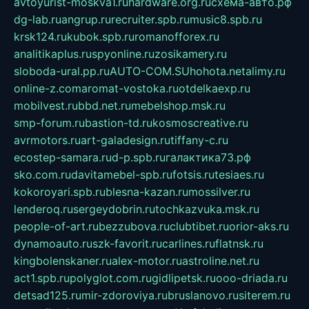
avtoyurist-moskva1.ru
hardware.org.ru
схема-авто.рф
dg-lab.ru
angrup.ru
recruiter.spb.ru
music8.spb.ru
krsk124.ru
kubok.spb.ru
romanofforex.ru
analitikaplus.ru
spyonline.ru
zosikamery.ru
sloboda-ural.pp.ru
AUTO-COM.SU
hohota.net
alimy.ru
online-z.com
aromat-vostoka.ru
otdelkaexp.ru
mobilvest.ru
bbd.net.ru
mebelshop.msk.ru
smp-forum.ru
bastion-td.ru
kosmoscreative.ru
avrmotors.ru
art-galadesign.ru
tiffany-c.ru
ecostep-samara.ru
d-p.spb.ru
галактика73.рф
sko.com.ru
davitamebel-spb.ru
fotsis.ru
tesiaes.ru
kokoroyari.spb.ru
blesna-kazan.ru
mossilver.ru
lenderoq.ru
sergeydobrin.ru
tochkazvuka.msk.ru
people-of-art.ru
bezzubova.ru
clubtibet.ru
orior-aks.ru
dynamoauto.ru
szk-favorit.ru
carlines.ru
flatnsk.ru
kingbolenskaner.ru
alex-motor.ru
astroline.net.ru
act1.spb.ru
polyglot.com.ru
gidlipetsk.ru
ooo-driada.ru
detsad125.ru
mir-zdoroviya.ru
bruslanovo.ru
siterem.ru