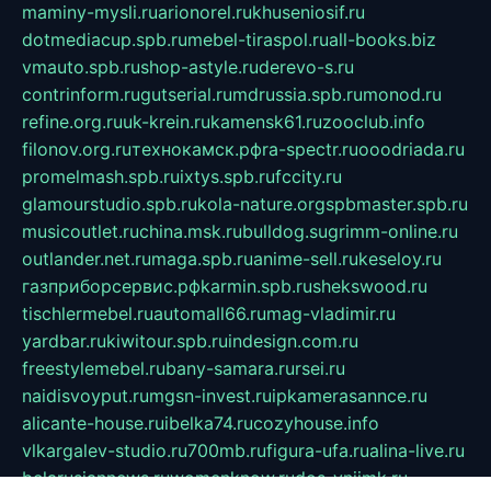
maminy-mysli.ru
arionorel.ru
khuseniosif.ru
dotmediacup.spb.ru
mebel-tiraspol.ru
all-books.biz
vmauto.spb.ru
shop-astyle.ru
derevo-s.ru
contrinform.ru
gutserial.ru
mdrussia.spb.ru
monod.ru
refine.org.ru
uk-krein.ru
kamensk61.ru
zooclub.info
filonov.org.ru
технокамск.рф
ra-spectr.ru
ooodriada.ru
promelmash.spb.ru
ixtys.spb.ru
fccity.ru
glamourstudio.spb.ru
kola-nature.org
spbmaster.spb.ru
musicoutlet.ru
china.msk.ru
bulldog.su
grimm-online.ru
outlander.net.ru
maga.spb.ru
anime-sell.ru
keseloy.ru
газприборсервис.рф
karmin.spb.ru
shekswood.ru
tischlermebel.ru
automall66.ru
mag-vladimir.ru
yardbar.ru
kiwitour.spb.ru
indesign.com.ru
freestylemebel.ru
bany-samara.ru
rsei.ru
naidisvoyput.ru
mgsn-invest.ru
ipkamerasannce.ru
alicante-house.ru
ibelka74.ru
cozyhouse.info
vlkargalev-studio.ru
700mb.ru
figura-ufa.ru
alina-live.ru
belarusiannews.ru
womenknow.ru
dos-vniimk.ru