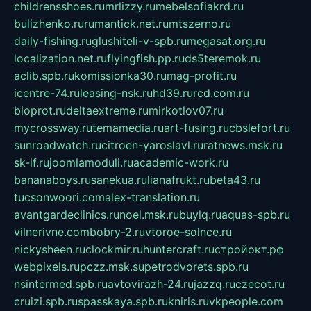
childrensshoes.ru
mrlizzy.ru
mebelsofiakrd.ru
bulizhenko.ru
rumantick.net.ru
mtszerno.ru
daily-fishing.ru
glushiteli-v-spb.ru
megasat.org.ru
localization.net.ru
flyingfish.pp.ru
ds5teremok.ru
aclib.spb.ru
komissionka30.ru
mag-profit.ru
icentre-74.ru
leasing-nsk.ru
hd39.ru
rcd.com.ru
bioprot.ru
deltaextreme.ru
mirkotlov07.ru
mycrossway.ru
temamedia.ru
art-fusing.ru
cbslefort.ru
sunroadwatch.ru
citroen-yaroslavl.ru
ratnews.msk.ru
sk-if.ru
joomlamoduli.ru
academic-work.ru
bananaboys.ru
sanekua.ru
lianafrukt.ru
beta43.ru
tucsonwoori.com
alex-translation.ru
avantgardeclinics.ru
noel.msk.ru
buylq.ru
aquas-spb.ru
vilnerivne.com
bobry-2.ru
vtoroe-solnce.ru
nickysheen.ru
clockmir.ru
huntercraft.ru
стройокт.рф
webpixels.ru
pczz.msk.su
petrodvorets.spb.ru
nsintermed.spb.ru
avtovirazh-24.ru
jazzq.ru
czecot.ru
cruizi.spb.ru
spasskaya.spb.ru
kniris.ru
vkpeople.com