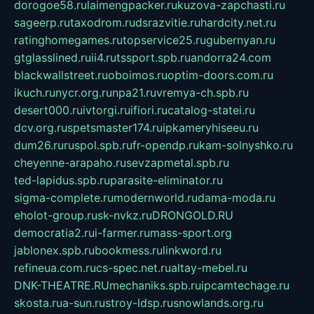
dorogoe58.ru
laimengpacker.ru
kuzova-zapchasti.ru
sageerp.ru
taxodrom.ru
dsrazvitie.ru
hardcity.net.ru
ratinghomegames.ru
topservice25.ru
gubernyan.ru
gtglasslined.ru
ii4.ru
tssport.spb.ru
andorra24.com
blackwallstreet.ru
oboimos.ru
optim-doors.com.ru
ikuch.ru
nycr.org.ru
npa21.ru
vremya-ch.spb.ru
desert000.ru
ivtorgi.ru
ifiori.ru
catalog-statei.ru
dcv.org.ru
spetsmaster174.ru
ipkameryhiseeu.ru
dum26.ru
ruspol.spb.ru
fr-opendp.ru
kam-solnyshko.ru
cheyenne-arapaho.ru
sevzapmetal.spb.ru
ted-lapidus.spb.ru
parasite-eliminator.ru
sigma-complete.ru
modernworld.ru
dama-moda.ru
eholot-group.ru
sk-nvkz.ru
DRONGOLD.RU
democratia2.ru
i-farmer.ru
mass-sport.org
jablonex.spb.ru
bookmess.ru
linkword.ru
refineua.com.ru
cs-spec.net.ru
altay-mebel.ru
DNK-THEATRE.RU
mechaniks.spb.ru
ipcamtechage.ru
skosta.ru
a-sun.ru
stroy-ldsp.ru
snowlands.org.ru