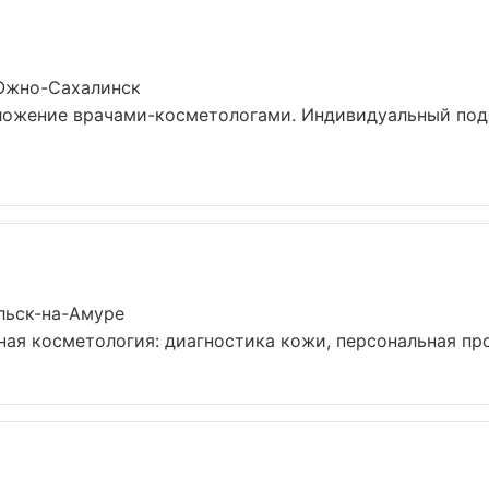
Южно-Сахалинск
ложение врачами-косметологами. Индивидуальный подб
льск-на-Амуре
ая косметология: диагностика кожи, персональная прог