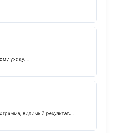
му уходу....
грамма, видимый результат....