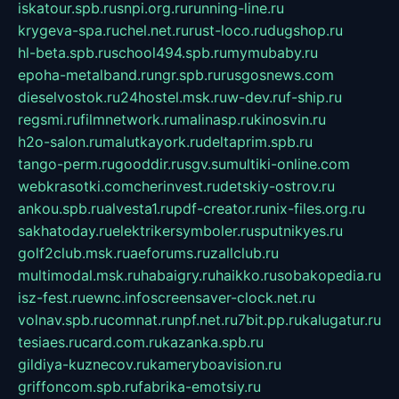
iskatour.spb.ru
snpi.org.ru
running-line.ru
krygeva-spa.ru
chel.net.ru
rust-loco.ru
dugshop.ru
hl-beta.spb.ru
school494.spb.ru
mymubaby.ru
epoha-metalband.ru
ngr.spb.ru
rusgosnews.com
dieselvostok.ru
24hostel.msk.ru
w-dev.ru
f-ship.ru
regsmi.ru
filmnetwork.ru
malinasp.ru
kinosvin.ru
h2o-salon.ru
malutkayork.ru
deltaprim.spb.ru
tango-perm.ru
gooddir.ru
sgv.su
multiki-online.com
webkrasotki.com
cherinvest.ru
detskiy-ostrov.ru
ankou.spb.ru
alvesta1.ru
pdf-creator.ru
nix-files.org.ru
sakhatoday.ru
elektrikersymboler.ru
sputnikyes.ru
golf2club.msk.ru
aeforums.ru
zallclub.ru
multimodal.msk.ru
habaigry.ru
haikko.ru
sobakopedia.ru
isz-fest.ru
ewnc.info
screensaver-clock.net.ru
volnav.spb.ru
comnat.ru
npf.net.ru
7bit.pp.ru
kalugatur.ru
tesiaes.ru
card.com.ru
kazanka.spb.ru
gildiya-kuznecov.ru
kameryboavision.ru
griffoncom.spb.ru
fabrika-emotsiy.ru