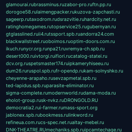
glamourai.ru
brassminus.ru
zabor-pro.ru
ftn.pp.ru
dorogoe58.ru
laimengpacker.ru
kuzova-zapchasti.ru
sageerp.ru
taxodrom.ru
dsrazvitie.ru
hardcity.net.ru
ratinghomegames.ru
topservice25.ru
gubernyan.ru
gtglasslined.ru
ii4.ru
tssport.spb.ru
andorra24.com
blackwallstreet.ru
oboimos.ru
optim-doors.com.ru
ikuch.ru
nycr.org.ru
npa21.ru
vremya-ch.spb.ru
desert000.ru
ivtorgi.ru
ifiori.ru
catalog-statei.ru
dcv.org.ru
spetsmaster174.ru
ipkameryhiseeu.ru
dum26.ru
ruspol.spb.ru
fr-opendp.ru
kam-solnyshko.ru
cheyenne-arapaho.ru
sevzapmetal.spb.ru
ted-lapidus.spb.ru
parasite-eliminator.ru
sigma-complete.ru
modernworld.ru
dama-moda.ru
eholot-group.ru
sk-nvkz.ru
DRONGOLD.RU
democratia2.ru
i-farmer.ru
mass-sport.org
jablonex.spb.ru
bookmess.ru
linkword.ru
refineua.com.ru
cs-spec.net.ru
altay-mebel.ru
DNK-THEATRE.RU
mechaniks.spb.ru
ipcamtechage.ru