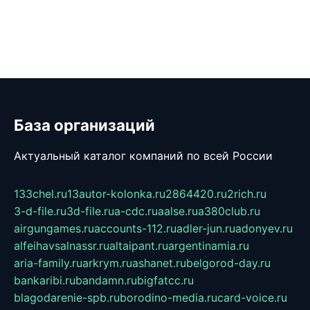
База организаций
Актуальный каталог компаний по всей России
133chel.ru
13autor-kolonka.ru
2864420.ru
2rich.ru
3-d-file.ru
3d-file.ru
a-cdc.ru
aalse.ru
a380club.ru
airgungames.ru
accounts-112.ru
adler-jun.ru
adonyev.ru
alfeihavsalnassr.ru
altaipant.ru
argentinamia.ru
aria-family.ru
arkrym.ru
ashanet.ru
belgorod-day.ru
bankaribi.ru
bandamn.ru
bigfatcc.ru
blagodarenie-spb.ru
borodino-media.ru
card-voice.ru