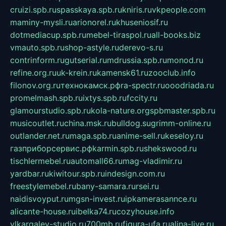
cruizi.spb.ru
spasskaya.spb.ru
kniris.ru
vkpeople.com
maminy-mysli.ru
arionorel.ru
khuseniosif.ru
dotmediacup.spb.ru
mebel-tiraspol.ru
all-books.biz
vmauto.spb.ru
shop-astyle.ru
derevo-s.ru
contrinform.ru
gutserial.ru
mdrussia.spb.ru
monod.ru
refine.org.ru
uk-krein.ru
kamensk61.ru
zooclub.info
filonov.org.ru
технокамск.рф
ra-spectr.ru
ooodriada.ru
promelmash.spb.ru
ixtys.spb.ru
fccity.ru
glamourstudio.spb.ru
kola-nature.org
spbmaster.spb.ru
musicoutlet.ru
china.msk.ru
bulldog.su
grimm-online.ru
outlander.net.ru
maga.spb.ru
anime-sell.ru
keseloy.ru
газприборсервис.рф
karmin.spb.ru
shekswood.ru
tischlermebel.ru
automall66.ru
mag-vladimir.ru
yardbar.ru
kiwitour.spb.ru
indesign.com.ru
freestylemebel.ru
bany-samara.ru
rsei.ru
naidisvoyput.ru
mgsn-invest.ru
ipkamerasannce.ru
alicante-house.ru
ibelka74.ru
cozyhouse.info
vlkargalev-studio.ru
700mb.ru
figura-ufa.ru
alina-live.ru