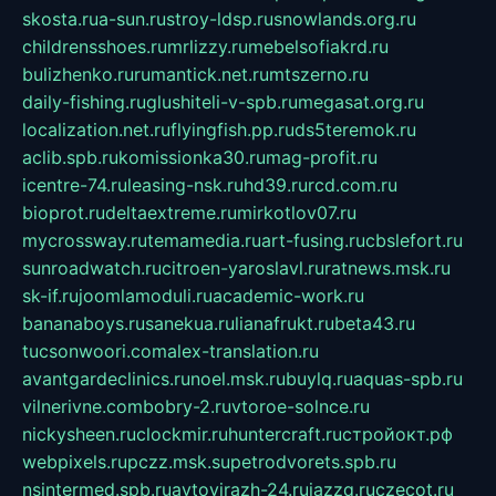
skosta.ru
a-sun.ru
stroy-ldsp.ru
snowlands.org.ru
childrensshoes.ru
mrlizzy.ru
mebelsofiakrd.ru
bulizhenko.ru
rumantick.net.ru
mtszerno.ru
daily-fishing.ru
glushiteli-v-spb.ru
megasat.org.ru
localization.net.ru
flyingfish.pp.ru
ds5teremok.ru
aclib.spb.ru
komissionka30.ru
mag-profit.ru
icentre-74.ru
leasing-nsk.ru
hd39.ru
rcd.com.ru
bioprot.ru
deltaextreme.ru
mirkotlov07.ru
mycrossway.ru
temamedia.ru
art-fusing.ru
cbslefort.ru
sunroadwatch.ru
citroen-yaroslavl.ru
ratnews.msk.ru
sk-if.ru
joomlamoduli.ru
academic-work.ru
bananaboys.ru
sanekua.ru
lianafrukt.ru
beta43.ru
tucsonwoori.com
alex-translation.ru
avantgardeclinics.ru
noel.msk.ru
buylq.ru
aquas-spb.ru
vilnerivne.com
bobry-2.ru
vtoroe-solnce.ru
nickysheen.ru
clockmir.ru
huntercraft.ru
стройокт.рф
webpixels.ru
pczz.msk.su
petrodvorets.spb.ru
nsintermed.spb.ru
avtovirazh-24.ru
jazzq.ru
czecot.ru