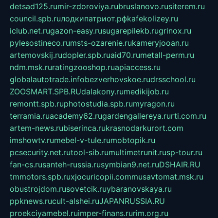
detsad125.ru
mir-zdoroviya.ru
bruslanovo.ru
siterem.ru
council.spb.ru
лодкипатриот.рф
kafekolizey.ru
iclub.net.ru
gazon-easy.ru
sugarepilekb.ru
grinox.ru
pylesostineco.ru
msts-ozarenie.ru
kameryjooan.ru
artemovskij.ru
dopler.spb.ru
aid70.ru
metall-perm.ru
ndm.msk.ru
ratingzooshop.ru
apiaccess.ru
globalautotrade.info
bezverhovskoe.ru
drsschool.ru
ZOOSMART.SPB.RU
dalakony.ru
medikijob.ru
remontt.spb.ru
photostudia.spb.ru
myragon.ru
terramia.ru
academy62.ru
gardengallereya.ru
rti.com.ru
artem-news.ru
biserinca.ru
krasnodarkurort.com
imshowtv.ru
mebel-v-tule.ru
mobtopik.ru
pcsecurity.net.ru
tool-sib.ru
multimetrunit.ru
sp-tour.ru
fan-cs.ru
santeh-russia.ru
symbian9.net.ru
DSHAIR.RU
tmmotors.spb.ru
xjocuricopii.com
musavtomat.msk.ru
obustrojdom.ru
sovetcik.ru
ybaranovskaya.ru
ppknews.ru
cult-alshei.ru
JAPANRUSSIA.RU
proekciyamebel.ru
imper-finans.ru
rim.org.ru