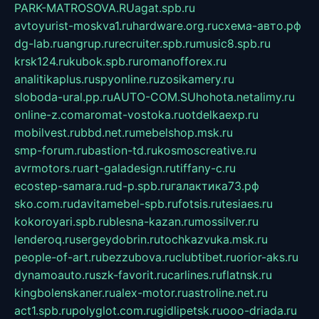
PARK-MATROSOVA.RU
agat.spb.ru
avtoyurist-moskva1.ru
hardware.org.ru
схема-авто.рф
dg-lab.ru
angrup.ru
recruiter.spb.ru
music8.spb.ru
krsk124.ru
kubok.spb.ru
romanofforex.ru
analitikaplus.ru
spyonline.ru
zosikamery.ru
sloboda-ural.pp.ru
AUTO-COM.SU
hohota.net
alimy.ru
online-z.com
aromat-vostoka.ru
otdelkaexp.ru
mobilvest.ru
bbd.net.ru
mebelshop.msk.ru
smp-forum.ru
bastion-td.ru
kosmoscreative.ru
avrmotors.ru
art-galadesign.ru
tiffany-c.ru
ecostep-samara.ru
d-p.spb.ru
галактика73.рф
sko.com.ru
davitamebel-spb.ru
fotsis.ru
tesiaes.ru
kokoroyari.spb.ru
blesna-kazan.ru
mossilver.ru
lenderoq.ru
sergeydobrin.ru
tochkazvuka.msk.ru
people-of-art.ru
bezzubova.ru
clubtibet.ru
orior-aks.ru
dynamoauto.ru
szk-favorit.ru
carlines.ru
flatnsk.ru
kingbolenskaner.ru
alex-motor.ru
astroline.net.ru
act1.spb.ru
polyglot.com.ru
gidlipetsk.ru
ooo-driada.ru