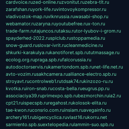
cardvoice.ru
zed-online.ru
zvonitut.ru
zebra-tlt.ru
zarafshan.ru
york-life.ru
vintovoykompressor.ru
vladivostok-map.ru
vlknrussia.ru
wasabi-shop.ru
webamator.ru
zaryna.ru
youtubefree.ru
x-ton.ru
trade-farm.ru
tajuncos.ru
taksu.ru
tor-lyubov-i-grom.ru
spayderhed-2022.ru
splclub.ru
stoppamedia.ru
snow-guard.ru
slovar-ivrit.ru
cleanmedicine.ru
shkurki-karakulya.ru
kanotiforet.spb.ru
tutmassage.ru
ecolog.org.ru
praga.spb.ru
falcorussia.ru
autodoctorservis.ru
kamertondom.spb.ru
net-life.net.ru
avto-vozim.ru
sakhcamera.ru
alliance-electro.spb.ru
stroyavt.ru
controlweb1.ru
tdsak74.ru
kinzozo-ru.ru
kvotka.ru
iron-snab.ru
costa-bella.ru
eugrus.pp.ru
associaciya39.ru
primexpo.spb.ru
bezmorchin.ru
ia2.ru
cpt21.ru
ispecspb.ru
regahost.ru
kolosok-elita.ru
tae-kwon.ru
consrio.com.ru
insiam.ru
avegainfo.ru
archery161.ru
bigencyclica.ru
vlast16.ru
korru.net
sarmiento.spb.su
extelopedia.ru
lammin-suo.spb.ru