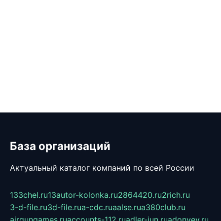
База организаций
Актуальный каталог компаний по всей России
133chel.ru
13autor-kolonka.ru
2864420.ru
2rich.ru
3-d-file.ru
3d-file.ru
a-cdc.ru
aalse.ru
a380club.ru
airgungames.ru
accounts-112.ru
adler-jun.ru
adonyev.ru