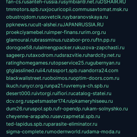
fan-cs.ru
santeh-russia.ru
symbian9.net.ru
DSHAIR.RU
tmmotors.spb.ru
xjocuricopii.com
musavtomat.msk.ru
obustrojdom.ru
sovetcik.ru
ybaranovskaya.ru
ppknews.ru
cult-alshei.ru
JAPANRUSSIA.RU
proekciyamebel.ru
imper-finans.ru
rim.org.ru
glamourai.ru
brassminus.ru
zabor-pro.ru
ftn.pp.ru
dorogoe58.ru
laimengpacker.ru
kuzova-zapchasti.ru
sageerp.ru
taxodrom.ru
dsrazvitie.ru
hardcity.net.ru
ratinghomegames.ru
topservice25.ru
gubernyan.ru
gtglasslined.ru
ii4.ru
tssport.spb.ru
andorra24.com
blackwallstreet.ru
oboimos.ru
optim-doors.com.ru
ikuch.ru
nycr.org.ru
npa21.ru
vremya-ch.spb.ru
desert000.ru
ivtorgi.ru
ifiori.ru
catalog-statei.ru
dcv.org.ru
spetsmaster174.ru
ipkameryhiseeu.ru
dum26.ru
ruspol.spb.ru
fr-opendp.ru
kam-solnyshko.ru
cheyenne-arapaho.ru
sevzapmetal.spb.ru
ted-lapidus.spb.ru
parasite-eliminator.ru
sigma-complete.ru
modernworld.ru
dama-moda.ru