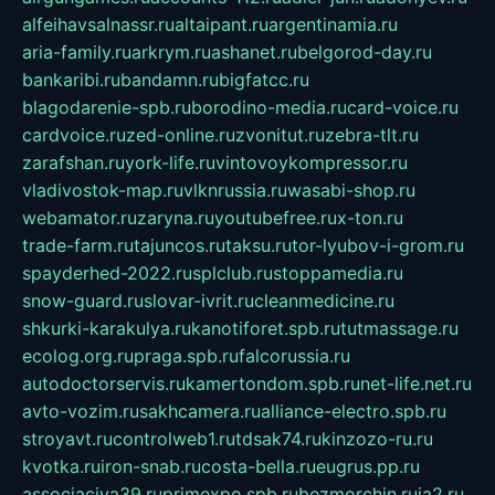
alfeihavsalnassr.ru
altaipant.ru
argentinamia.ru
aria-family.ru
arkrym.ru
ashanet.ru
belgorod-day.ru
bankaribi.ru
bandamn.ru
bigfatcc.ru
blagodarenie-spb.ru
borodino-media.ru
card-voice.ru
cardvoice.ru
zed-online.ru
zvonitut.ru
zebra-tlt.ru
zarafshan.ru
york-life.ru
vintovoykompressor.ru
vladivostok-map.ru
vlknrussia.ru
wasabi-shop.ru
webamator.ru
zaryna.ru
youtubefree.ru
x-ton.ru
trade-farm.ru
tajuncos.ru
taksu.ru
tor-lyubov-i-grom.ru
spayderhed-2022.ru
splclub.ru
stoppamedia.ru
snow-guard.ru
slovar-ivrit.ru
cleanmedicine.ru
shkurki-karakulya.ru
kanotiforet.spb.ru
tutmassage.ru
ecolog.org.ru
praga.spb.ru
falcorussia.ru
autodoctorservis.ru
kamertondom.spb.ru
net-life.net.ru
avto-vozim.ru
sakhcamera.ru
alliance-electro.spb.ru
stroyavt.ru
controlweb1.ru
tdsak74.ru
kinzozo-ru.ru
kvotka.ru
iron-snab.ru
costa-bella.ru
eugrus.pp.ru
associaciya39.ru
primexpo.spb.ru
bezmorchin.ru
ia2.ru