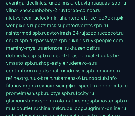
avantgardeclinics.ru
noel.msk.ru
buylq.ru
aquas-spb.ru
vilnerivne.com
bobry-2.ru
vtoroe-solnce.ru
nickysheen.ru
clockmir.ru
huntercraft.ru
стройокт.рф
webpixels.ru
pczz.msk.su
petrodvorets.spb.ru
nsintermed.spb.ru
avtovirazh-24.ru
jazzq.ru
czecot.ru
cruizi.spb.ru
spasskaya.spb.ru
kniris.ru
vkpeople.com
maminy-mysli.ru
arionorel.ru
khuseniosif.ru
dotmediacup.spb.ru
mebel-tiraspol.ru
all-books.biz
vmauto.spb.ru
shop-astyle.ru
derevo-s.ru
contrinform.ru
gutserial.ru
mdrussia.spb.ru
monod.ru
refine.org.ru
uk-krein.ru
kamensk61.ru
zooclub.info
filonov.org.ru
технокамск.рф
ra-spectr.ru
ooodriada.ru
promelmash.spb.ru
ixtys.spb.ru
fccity.ru
glamourstudio.spb.ru
kola-nature.org
spbmaster.spb.ru
musicoutlet.ru
china.msk.ru
bulldog.su
grimm-online.ru
outlander.net.ru
maga.spb.ru
anime-sell.ru
keseloy.ru
газприборсервис.рф
karmin.spb.ru
shekswood.ru
tischlermebel.ru
automall66.ru
mag-vladimir.ru