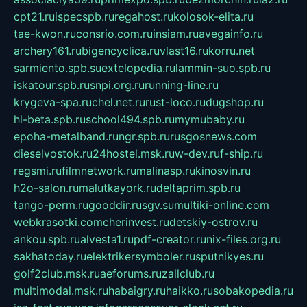
cpt21.ru
ispecspb.ru
regahost.ru
kolosok-elita.ru
tae-kwon.ru
consrio.com.ru
insiam.ru
avegainfo.ru
archery161.ru
bigencyclica.ru
vlast16.ru
korru.net
sarmiento.spb.su
extelopedia.ru
lammin-suo.spb.ru
iskatour.spb.ru
snpi.org.ru
running-line.ru
krygeva-spa.ru
chel.net.ru
rust-loco.ru
dugshop.ru
hl-beta.spb.ru
school494.spb.ru
mymubaby.ru
epoha-metalband.ru
ngr.spb.ru
rusgosnews.com
dieselvostok.ru
24hostel.msk.ru
w-dev.ru
f-ship.ru
regsmi.ru
filmnetwork.ru
malinasp.ru
kinosvin.ru
h2o-salon.ru
malutkayork.ru
deltaprim.spb.ru
tango-perm.ru
gooddir.ru
sgv.su
multiki-online.com
webkrasotki.com
cherinvest.ru
detskiy-ostrov.ru
ankou.spb.ru
alvesta1.ru
pdf-creator.ru
nix-files.org.ru
sakhatoday.ru
elektrikersymboler.ru
sputnikyes.ru
golf2club.msk.ru
aeforums.ru
zallclub.ru
multimodal.msk.ru
habaigry.ru
haikko.ru
sobakopedia.ru