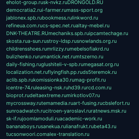
eholot-group.ru
sk-nvkz.ru
DRONGOLD.RU
democratia2.ru
i-farmer.ru
mass-sport.org
jablonex.spb.ru
bookmess.ru
linkword.ru
refineua.com.ru
cs-spec.net.ru
altay-mebel.ru
DNK-THEATRE.RU
mechaniks.spb.ru
ipcamtechage.ru
skosta.ru
a-sun.ru
stroy-ldsp.ru
snowlands.org.ru
childrensshoes.ru
mrlizzy.ru
mebelsofiakrd.ru
bulizhenko.ru
rumantick.net.ru
mtszerno.ru
daily-fishing.ru
glushiteli-v-spb.ru
megasat.org.ru
localization.net.ru
flyingfish.pp.ru
ds5teremok.ru
aclib.spb.ru
komissionka30.ru
mag-profit.ru
icentre-74.ru
leasing-nsk.ru
hd39.ru
rcd.com.ru
bioprot.ru
deltaextreme.ru
mirkotlov07.ru
mycrossway.ru
temamedia.ru
art-fusing.ru
cbslefort.ru
sunroadwatch.ru
citroen-yaroslavl.ru
ratnews.msk.ru
sk-if.ru
joomlamoduli.ru
academic-work.ru
bananaboys.ru
sanekua.ru
lianafrukt.ru
beta43.ru
tucsonwoori.com
alex-translation.ru