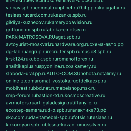
isz-fest.ru
ewnc.info
screensaver-clock.net.ru
volnav.spb.ru
comnat.ru
npf.net.ru
7bit.pp.ru
kalugatur.ru
tesiaes.ru
card.com.ru
kazanka.spb.ru
gildiya-kuznecov.ru
kameryboavision.ru
griffoncom.spb.ru
fabrika-emotsiy.ru
PARK-MATROSOVA.RU
agat.spb.ru
avtoyurist-moskva1.ru
hardware.org.ru
схема-авто.рф
dg-lab.ru
angrup.ru
recruiter.spb.ru
music8.spb.ru
krsk124.ru
kubok.spb.ru
romanofforex.ru
analitikaplus.ru
spyonline.ru
zosikamery.ru
sloboda-ural.pp.ru
AUTO-COM.SU
hohota.net
alimy.ru
online-z.com
aromat-vostoka.ru
otdelkaexp.ru
mobilvest.ru
bbd.net.ru
mebelshop.msk.ru
smp-forum.ru
bastion-td.ru
kosmoscreative.ru
avrmotors.ru
art-galadesign.ru
tiffany-c.ru
ecostep-samara.ru
d-p.spb.ru
галактика73.рф
sko.com.ru
davitamebel-spb.ru
fotsis.ru
tesiaes.ru
kokoroyari.spb.ru
blesna-kazan.ru
mossilver.ru