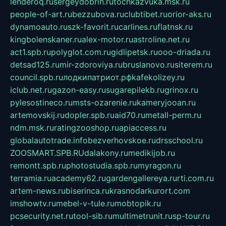
lenderoq.ru
sergeydobrin.ru
tochkazvuka.msk.ru
people-of-art.ru
bezzubova.ru
clubtibet.ru
orior-aks.ru
dynamoauto.ru
szk-favorit.ru
carlines.ru
flatnsk.ru
kingbolenskaner.ru
alex-motor.ru
astroline.net.ru
act1.spb.ru
polyglot.com.ru
gidlipetsk.ru
ooo-driada.ru
detsad125.ru
mir-zdoroviya.ru
bruslanovo.ru
siterem.ru
council.spb.ru
лодкипатриот.рф
kafekolizey.ru
iclub.net.ru
gazon-easy.ru
sugarepilekb.ru
grinox.ru
pylesostineco.ru
msts-ozarenie.ru
kameryjooan.ru
artemovskij.ru
dopler.spb.ru
aid70.ru
metall-perm.ru
ndm.msk.ru
ratingzooshop.ru
apiaccess.ru
globalautotrade.info
bezverhovskoe.ru
drsschool.ru
ZOOSMART.SPB.RU
dalakony.ru
medikijob.ru
remontt.spb.ru
photostudia.spb.ru
myragon.ru
terramia.ru
academy62.ru
gardengallereya.ru
rti.com.ru
artem-news.ru
biserinca.ru
krasnodarkurort.com
imshowtv.ru
mebel-v-tule.ru
mobtopik.ru
pcsecurity.net.ru
tool-sib.ru
multimetrunit.ru
sp-tour.ru