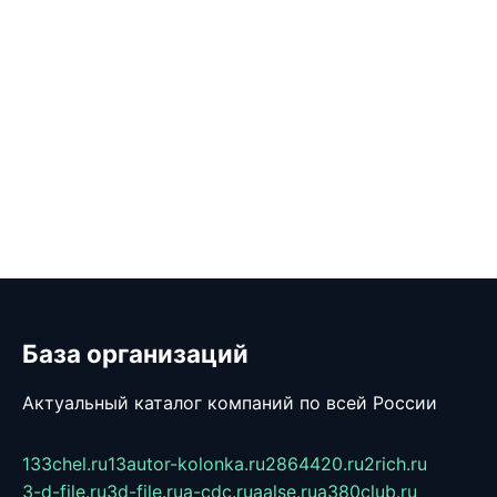
База организаций
Актуальный каталог компаний по всей России
133chel.ru
13autor-kolonka.ru
2864420.ru
2rich.ru
3-d-file.ru
3d-file.ru
a-cdc.ru
aalse.ru
a380club.ru