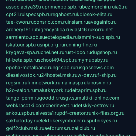
associaciya39.ru
primexpo.spb.ru
bezmorchin.ru
ia2.ru
cpt21.ru
ispecspb.ru
regahost.ru
kolosok-elita.ru
tae-kwon.ru
consrio.com.ru
insiam.ru
avegainfo.ru
archery161.ru
bigencyclica.ru
vlast16.ru
korru.net
sarmiento.spb.su
extelopedia.ru
lammin-suo.spb.ru
iskatour.spb.ru
snpi.org.ru
running-line.ru
krygeva-spa.ru
chel.net.ru
rust-loco.ru
dugshop.ru
hl-beta.spb.ru
school494.spb.ru
mymubaby.ru
epoha-metalband.ru
ngr.spb.ru
rusgosnews.com
dieselvostok.ru
24hostel.msk.ru
w-dev.ru
f-ship.ru
regsmi.ru
filmnetwork.ru
malinasp.ru
kinosvin.ru
h2o-salon.ru
malutkayork.ru
deltaprim.spb.ru
tango-perm.ru
gooddir.ru
sgv.su
multiki-online.com
webkrasotki.com
cherinvest.ru
detskiy-ostrov.ru
ankou.spb.ru
alvesta1.ru
pdf-creator.ru
nix-files.org.ru
sakhatoday.ru
elektrikersymboler.ru
sputnikyes.ru
golf2club.msk.ru
aeforums.ru
zallclub.ru
multimodal.msk.ru
habaigry.ru
haikko.ru
sobakopedia.ru