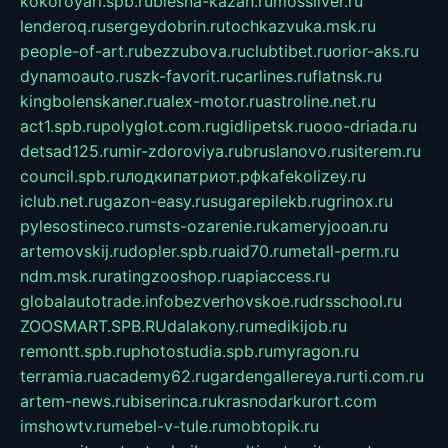
kokoroyari.spb.ru
blesna-kazan.ru
mossilver.ru
lenderoq.ru
sergeydobrin.ru
tochkazvuka.msk.ru
people-of-art.ru
bezzubova.ru
clubtibet.ru
orior-aks.ru
dynamoauto.ru
szk-favorit.ru
carlines.ru
flatnsk.ru
kingbolenskaner.ru
alex-motor.ru
astroline.net.ru
act1.spb.ru
polyglot.com.ru
gidlipetsk.ru
ooo-driada.ru
detsad125.ru
mir-zdoroviya.ru
bruslanovo.ru
siterem.ru
council.spb.ru
лодкипатриот.рф
kafekolizey.ru
iclub.net.ru
gazon-easy.ru
sugarepilekb.ru
grinox.ru
pylesostineco.ru
msts-ozarenie.ru
kameryjooan.ru
artemovskij.ru
dopler.spb.ru
aid70.ru
metall-perm.ru
ndm.msk.ru
ratingzooshop.ru
apiaccess.ru
globalautotrade.info
bezverhovskoe.ru
drsschool.ru
ZOOSMART.SPB.RU
dalakony.ru
medikijob.ru
remontt.spb.ru
photostudia.spb.ru
myragon.ru
terramia.ru
academy62.ru
gardengallereya.ru
rti.com.ru
artem-news.ru
biserinca.ru
krasnodarkurort.com
imshowtv.ru
mebel-v-tule.ru
mobtopik.ru