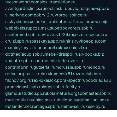
tucsonwoori.com
alex-translation.ru
avantgardeclinics.ru
noel.msk.ru
buylq.ru
aquas-spb.ru
vilnerivne.com
bobry-2.ru
vtoroe-solnce.ru
nickysheen.ru
clockmir.ru
huntercraft.ru
стройокт.рф
webpixels.ru
pczz.msk.su
petrodvorets.spb.ru
nsintermed.spb.ru
avtovirazh-24.ru
jazzq.ru
czecot.ru
cruizi.spb.ru
spasskaya.spb.ru
kniris.ru
vkpeople.com
maminy-mysli.ru
arionorel.ru
khuseniosif.ru
dotmediacup.spb.ru
mebel-tiraspol.ru
all-books.biz
vmauto.spb.ru
shop-astyle.ru
derevo-s.ru
contrinform.ru
gutserial.ru
mdrussia.spb.ru
monod.ru
refine.org.ru
uk-krein.ru
kamensk61.ru
zooclub.info
filonov.org.ru
технокамск.рф
ra-spectr.ru
ooodriada.ru
promelmash.spb.ru
ixtys.spb.ru
fccity.ru
glamourstudio.spb.ru
kola-nature.org
spbmaster.spb.ru
musicoutlet.ru
china.msk.ru
bulldog.su
grimm-online.ru
outlander.net.ru
maga.spb.ru
anime-sell.ru
keseloy.ru
газприборсервис.рф
karmin.spb.ru
shekswood.ru