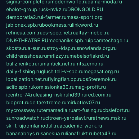
sigma-complete.ru
modernworld.ru
dama-moda.ru
eholot-group.ru
sk-nvkz.ru
DRONGOLD.RU
democratia2.ru
i-farmer.ru
mass-sport.org
jablonex.spb.ru
bookmess.ru
linkword.ru
refineua.com.ru
cs-spec.net.ru
altay-mebel.ru
DNK-THEATRE.RU
mechaniks.spb.ru
ipcamtechage.ru
skosta.ru
a-sun.ru
stroy-ldsp.ru
snowlands.org.ru
childrensshoes.ru
mrlizzy.ru
mebelsofiakrd.ru
bulizhenko.ru
rumantick.net.ru
mtszerno.ru
daily-fishing.ru
glushiteli-v-spb.ru
megasat.org.ru
localization.net.ru
flyingfish.pp.ru
ds5teremok.ru
aclib.spb.ru
komissionka30.ru
mag-profit.ru
icentre-74.ru
leasing-nsk.ru
hd39.ru
rcd.com.ru
bioprot.ru
deltaextreme.ru
mirkotlov07.ru
mycrossway.ru
temamedia.ru
art-fusing.ru
cbslefort.ru
sunroadwatch.ru
citroen-yaroslavl.ru
ratnews.msk.ru
sk-if.ru
joomlamoduli.ru
academic-work.ru
bananaboys.ru
sanekua.ru
lianafrukt.ru
beta43.ru