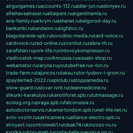
airgungames.ru
accounts-112.ru
adler-jun.ru
adonyev.ru
alfeihavsalnassr.ru
altaipant.ru
argentinamia.ru
aria-family.ru
arkrym.ru
ashanet.ru
belgorod-day.ru
bankaribi.ru
bandamn.ru
bigfatcc.ru
blagodarenie-spb.ru
borodino-media.ru
card-voice.ru
cardvoice.ru
zed-online.ru
zvonitut.ru
zebra-tlt.ru
zarafshan.ru
york-life.ru
vintovoykompressor.ru
vladivostok-map.ru
vlknrussia.ru
wasabi-shop.ru
webamator.ru
zaryna.ru
youtubefree.ru
x-ton.ru
trade-farm.ru
tajuncos.ru
taksu.ru
tor-lyubov-i-grom.ru
spayderhed-2022.ru
splclub.ru
stoppamedia.ru
snow-guard.ru
slovar-ivrit.ru
cleanmedicine.ru
shkurki-karakulya.ru
kanotiforet.spb.ru
tutmassage.ru
ecolog.org.ru
praga.spb.ru
falcorussia.ru
autodoctorservis.ru
kamertondom.spb.ru
net-life.net.ru
avto-vozim.ru
sakhcamera.ru
alliance-electro.spb.ru
stroyavt.ru
controlweb1.ru
tdsak74.ru
kinzozo-ru.ru
kvotka.ru
iron-snab.ru
costa-bella.ru
eugrus.pp.ru