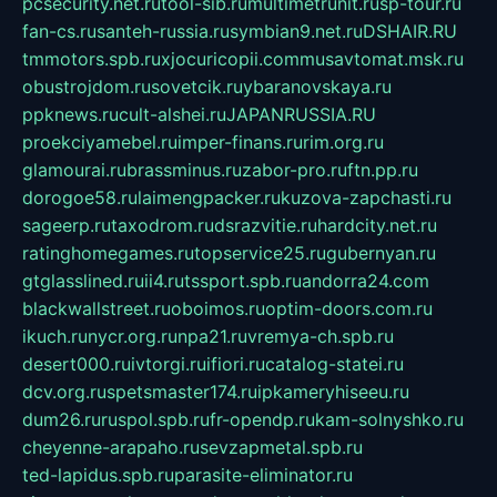
pcsecurity.net.ru
tool-sib.ru
multimetrunit.ru
sp-tour.ru
fan-cs.ru
santeh-russia.ru
symbian9.net.ru
DSHAIR.RU
tmmotors.spb.ru
xjocuricopii.com
musavtomat.msk.ru
obustrojdom.ru
sovetcik.ru
ybaranovskaya.ru
ppknews.ru
cult-alshei.ru
JAPANRUSSIA.RU
proekciyamebel.ru
imper-finans.ru
rim.org.ru
glamourai.ru
brassminus.ru
zabor-pro.ru
ftn.pp.ru
dorogoe58.ru
laimengpacker.ru
kuzova-zapchasti.ru
sageerp.ru
taxodrom.ru
dsrazvitie.ru
hardcity.net.ru
ratinghomegames.ru
topservice25.ru
gubernyan.ru
gtglasslined.ru
ii4.ru
tssport.spb.ru
andorra24.com
blackwallstreet.ru
oboimos.ru
optim-doors.com.ru
ikuch.ru
nycr.org.ru
npa21.ru
vremya-ch.spb.ru
desert000.ru
ivtorgi.ru
ifiori.ru
catalog-statei.ru
dcv.org.ru
spetsmaster174.ru
ipkameryhiseeu.ru
dum26.ru
ruspol.spb.ru
fr-opendp.ru
kam-solnyshko.ru
cheyenne-arapaho.ru
sevzapmetal.spb.ru
ted-lapidus.spb.ru
parasite-eliminator.ru