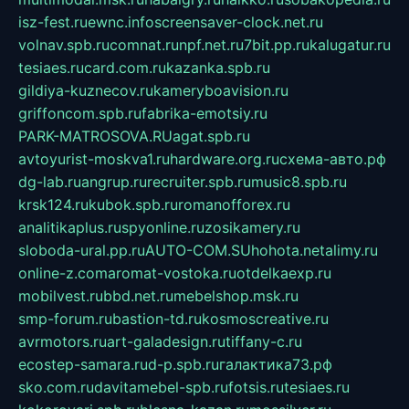
isz-fest.ru
ewnc.info
screensaver-clock.net.ru
volnav.spb.ru
comnat.ru
npf.net.ru
7bit.pp.ru
kalugatur.ru
tesiaes.ru
card.com.ru
kazanka.spb.ru
gildiya-kuznecov.ru
kameryboavision.ru
griffoncom.spb.ru
fabrika-emotsiy.ru
PARK-MATROSOVA.RU
agat.spb.ru
avtoyurist-moskva1.ru
hardware.org.ru
схема-авто.рф
dg-lab.ru
angrup.ru
recruiter.spb.ru
music8.spb.ru
krsk124.ru
kubok.spb.ru
romanofforex.ru
analitikaplus.ru
spyonline.ru
zosikamery.ru
sloboda-ural.pp.ru
AUTO-COM.SU
hohota.net
alimy.ru
online-z.com
aromat-vostoka.ru
otdelkaexp.ru
mobilvest.ru
bbd.net.ru
mebelshop.msk.ru
smp-forum.ru
bastion-td.ru
kosmoscreative.ru
avrmotors.ru
art-galadesign.ru
tiffany-c.ru
ecostep-samara.ru
d-p.spb.ru
галактика73.рф
sko.com.ru
davitamebel-spb.ru
fotsis.ru
tesiaes.ru