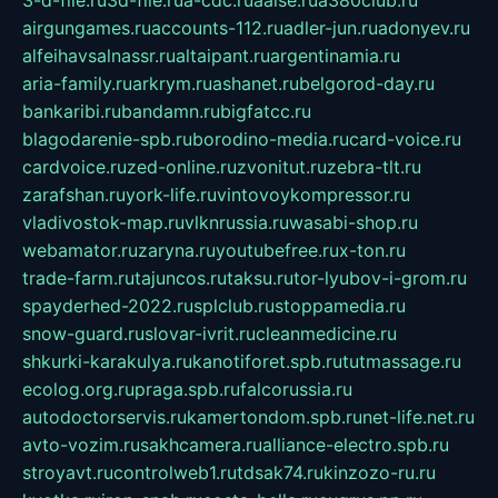
3-d-file.ru
3d-file.ru
a-cdc.ru
aalse.ru
a380club.ru
airgungames.ru
accounts-112.ru
adler-jun.ru
adonyev.ru
alfeihavsalnassr.ru
altaipant.ru
argentinamia.ru
aria-family.ru
arkrym.ru
ashanet.ru
belgorod-day.ru
bankaribi.ru
bandamn.ru
bigfatcc.ru
blagodarenie-spb.ru
borodino-media.ru
card-voice.ru
cardvoice.ru
zed-online.ru
zvonitut.ru
zebra-tlt.ru
zarafshan.ru
york-life.ru
vintovoykompressor.ru
vladivostok-map.ru
vlknrussia.ru
wasabi-shop.ru
webamator.ru
zaryna.ru
youtubefree.ru
x-ton.ru
trade-farm.ru
tajuncos.ru
taksu.ru
tor-lyubov-i-grom.ru
spayderhed-2022.ru
splclub.ru
stoppamedia.ru
snow-guard.ru
slovar-ivrit.ru
cleanmedicine.ru
shkurki-karakulya.ru
kanotiforet.spb.ru
tutmassage.ru
ecolog.org.ru
praga.spb.ru
falcorussia.ru
autodoctorservis.ru
kamertondom.spb.ru
net-life.net.ru
avto-vozim.ru
sakhcamera.ru
alliance-electro.spb.ru
stroyavt.ru
controlweb1.ru
tdsak74.ru
kinzozo-ru.ru