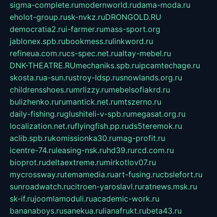
sigma-complete.ru
modernworld.ru
dama-moda.ru
eholot-group.ru
sk-nvkz.ru
DRONGOLD.RU
democratia2.ru
i-farmer.ru
mass-sport.org
jablonex.spb.ru
bookmess.ru
linkword.ru
refineua.com.ru
cs-spec.net.ru
altay-mebel.ru
DNK-THEATRE.RU
mechaniks.spb.ru
ipcamtechage.ru
skosta.ru
a-sun.ru
stroy-ldsp.ru
snowlands.org.ru
childrensshoes.ru
mrlizzy.ru
mebelsofiakrd.ru
bulizhenko.ru
rumantick.net.ru
mtszerno.ru
daily-fishing.ru
glushiteli-v-spb.ru
megasat.org.ru
localization.net.ru
flyingfish.pp.ru
ds5teremok.ru
aclib.spb.ru
komissionka30.ru
mag-profit.ru
icentre-74.ru
leasing-nsk.ru
hd39.ru
rcd.com.ru
bioprot.ru
deltaextreme.ru
mirkotlov07.ru
mycrossway.ru
temamedia.ru
art-fusing.ru
cbslefort.ru
sunroadwatch.ru
citroen-yaroslavl.ru
ratnews.msk.ru
sk-if.ru
joomlamoduli.ru
academic-work.ru
bananaboys.ru
sanekua.ru
lianafrukt.ru
beta43.ru