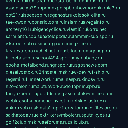
kvotka.ru
iron-snab.ru
costa-bella.ru
eugrus.pp.ru
associaciya39.ru
primexpo.spb.ru
bezmorchin.ru
ia2.ru
cpt21.ru
ispecspb.ru
regahost.ru
kolosok-elita.ru
tae-kwon.ru
consrio.com.ru
insiam.ru
avegainfo.ru
archery161.ru
bigencyclica.ru
vlast16.ru
korru.net
sarmiento.spb.su
extelopedia.ru
lammin-suo.spb.ru
iskatour.spb.ru
snpi.org.ru
running-line.ru
krygeva-spa.ru
chel.net.ru
rust-loco.ru
dugshop.ru
hl-beta.spb.ru
school494.spb.ru
mymubaby.ru
epoha-metalband.ru
ngr.spb.ru
rusgosnews.com
dieselvostok.ru
24hostel.msk.ru
w-dev.ru
f-ship.ru
regsmi.ru
filmnetwork.ru
malinasp.ru
kinosvin.ru
h2o-salon.ru
malutkayork.ru
deltaprim.spb.ru
tango-perm.ru
gooddir.ru
sgv.su
multiki-online.com
webkrasotki.com
cherinvest.ru
detskiy-ostrov.ru
ankou.spb.ru
alvesta1.ru
pdf-creator.ru
nix-files.org.ru
sakhatoday.ru
elektrikersymboler.ru
sputnikyes.ru
golf2club.msk.ru
aeforums.ru
zallclub.ru