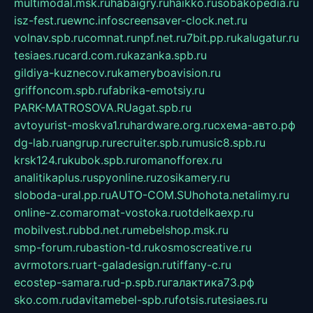
multimodal.msk.ru
habaigry.ru
haikko.ru
sobakopedia.ru
isz-fest.ru
ewnc.info
screensaver-clock.net.ru
volnav.spb.ru
comnat.ru
npf.net.ru
7bit.pp.ru
kalugatur.ru
tesiaes.ru
card.com.ru
kazanka.spb.ru
gildiya-kuznecov.ru
kameryboavision.ru
griffoncom.spb.ru
fabrika-emotsiy.ru
PARK-MATROSOVA.RU
agat.spb.ru
avtoyurist-moskva1.ru
hardware.org.ru
схема-авто.рф
dg-lab.ru
angrup.ru
recruiter.spb.ru
music8.spb.ru
krsk124.ru
kubok.spb.ru
romanofforex.ru
analitikaplus.ru
spyonline.ru
zosikamery.ru
sloboda-ural.pp.ru
AUTO-COM.SU
hohota.net
alimy.ru
online-z.com
aromat-vostoka.ru
otdelkaexp.ru
mobilvest.ru
bbd.net.ru
mebelshop.msk.ru
smp-forum.ru
bastion-td.ru
kosmoscreative.ru
avrmotors.ru
art-galadesign.ru
tiffany-c.ru
ecostep-samara.ru
d-p.spb.ru
галактика73.рф
sko.com.ru
davitamebel-spb.ru
fotsis.ru
tesiaes.ru