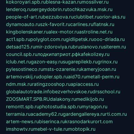
kokoroyari.spb.ru
blesna-kazan.ru
mossilver.ru
lenderoq.ru
sergeydobrin.ru
tochkazvuka.msk.ru
people-of-art.ru
bezzubova.ru
clubtibet.ru
orior-aks.ru
dynamoauto.ru
szk-favorit.ru
carlines.ru
flatnsk.ru
kingbolenskaner.ru
alex-motor.ru
astroline.net.ru
act1.spb.ru
polyglot.com.ru
gidlipetsk.ru
ooo-driada.ru
detsad125.ru
mir-zdoroviya.ru
bruslanovo.ru
siterem.ru
council.spb.ru
лодкипатриот.рф
kafekolizey.ru
iclub.net.ru
gazon-easy.ru
sugarepilekb.ru
grinox.ru
pylesostineco.ru
msts-ozarenie.ru
kameryjooan.ru
artemovskij.ru
dopler.spb.ru
aid70.ru
metall-perm.ru
ndm.msk.ru
ratingzooshop.ru
apiaccess.ru
globalautotrade.info
bezverhovskoe.ru
drsschool.ru
ZOOSMART.SPB.RU
dalakony.ru
medikijob.ru
remontt.spb.ru
photostudia.spb.ru
myragon.ru
terramia.ru
academy62.ru
gardengallereya.ru
rti.com.ru
artem-news.ru
biserinca.ru
krasnodarkurort.com
imshowtv.ru
mebel-v-tule.ru
mobtopik.ru