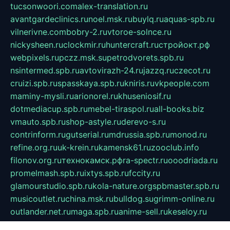
tucsonwoori.com
alex-translation.ru
avantgardeclinics.ru
noel.msk.ru
buylq.ru
aquas-spb.ru
vilnerivne.com
bobry-2.ru
vtoroe-solnce.ru
nickysheen.ru
clockmir.ru
huntercraft.ru
стройокт.рф
webpixels.ru
pczz.msk.su
petrodvorets.spb.ru
nsintermed.spb.ru
avtovirazh-24.ru
jazzq.ru
czecot.ru
cruizi.spb.ru
spasskaya.spb.ru
kniris.ru
vkpeople.com
maminy-mysli.ru
arionorel.ru
khuseniosif.ru
dotmediacup.spb.ru
mebel-tiraspol.ru
all-books.biz
vmauto.spb.ru
shop-astyle.ru
derevo-s.ru
contrinform.ru
gutserial.ru
mdrussia.spb.ru
monod.ru
refine.org.ru
uk-krein.ru
kamensk61.ru
zooclub.info
filonov.org.ru
технокамск.рф
ra-spectr.ru
ooodriada.ru
promelmash.spb.ru
ixtys.spb.ru
fccity.ru
glamourstudio.spb.ru
kola-nature.org
spbmaster.spb.ru
musicoutlet.ru
china.msk.ru
bulldog.su
grimm-online.ru
outlander.net.ru
maga.spb.ru
anime-sell.ru
keseloy.ru
газприборсервис.рф
karmin.spb.ru
shekswood.ru