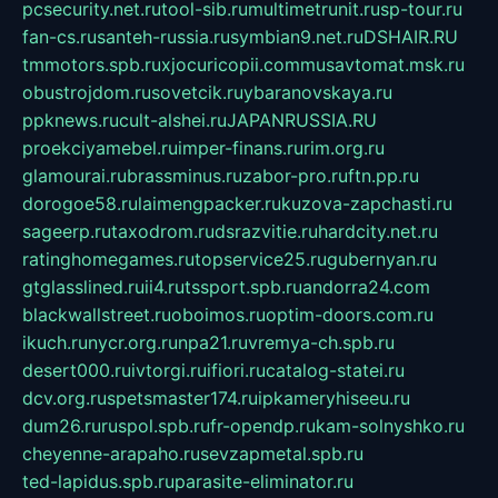
pcsecurity.net.ru
tool-sib.ru
multimetrunit.ru
sp-tour.ru
fan-cs.ru
santeh-russia.ru
symbian9.net.ru
DSHAIR.RU
tmmotors.spb.ru
xjocuricopii.com
musavtomat.msk.ru
obustrojdom.ru
sovetcik.ru
ybaranovskaya.ru
ppknews.ru
cult-alshei.ru
JAPANRUSSIA.RU
proekciyamebel.ru
imper-finans.ru
rim.org.ru
glamourai.ru
brassminus.ru
zabor-pro.ru
ftn.pp.ru
dorogoe58.ru
laimengpacker.ru
kuzova-zapchasti.ru
sageerp.ru
taxodrom.ru
dsrazvitie.ru
hardcity.net.ru
ratinghomegames.ru
topservice25.ru
gubernyan.ru
gtglasslined.ru
ii4.ru
tssport.spb.ru
andorra24.com
blackwallstreet.ru
oboimos.ru
optim-doors.com.ru
ikuch.ru
nycr.org.ru
npa21.ru
vremya-ch.spb.ru
desert000.ru
ivtorgi.ru
ifiori.ru
catalog-statei.ru
dcv.org.ru
spetsmaster174.ru
ipkameryhiseeu.ru
dum26.ru
ruspol.spb.ru
fr-opendp.ru
kam-solnyshko.ru
cheyenne-arapaho.ru
sevzapmetal.spb.ru
ted-lapidus.spb.ru
parasite-eliminator.ru