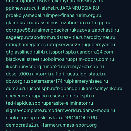
obustrojdom.ru
sovetcik.ru
ybaranovskaya.ru
ppknews.ru
cult-alshei.ru
JAPANRUSSIA.RU
proekciyamebel.ru
imper-finans.ru
rim.org.ru
glamourai.ru
brassminus.ru
zabor-pro.ru
ftn.pp.ru
dorogoe58.ru
laimengpacker.ru
kuzova-zapchasti.ru
sageerp.ru
taxodrom.ru
dsrazvitie.ru
hardcity.net.ru
ratinghomegames.ru
topservice25.ru
gubernyan.ru
gtglasslined.ru
ii4.ru
tssport.spb.ru
andorra24.com
blackwallstreet.ru
oboimos.ru
optim-doors.com.ru
ikuch.ru
nycr.org.ru
npa21.ru
vremya-ch.spb.ru
desert000.ru
ivtorgi.ru
ifiori.ru
catalog-statei.ru
dcv.org.ru
spetsmaster174.ru
ipkameryhiseeu.ru
dum26.ru
ruspol.spb.ru
fr-opendp.ru
kam-solnyshko.ru
cheyenne-arapaho.ru
sevzapmetal.spb.ru
ted-lapidus.spb.ru
parasite-eliminator.ru
sigma-complete.ru
modernworld.ru
dama-moda.ru
eholot-group.ru
sk-nvkz.ru
DRONGOLD.RU
democratia2.ru
i-farmer.ru
mass-sport.org