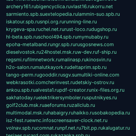
archery161.ru
bigencyclica.ru
vlast16.ru
korru.net
sarmiento.spb.su
extelopedia.ru
lammin-suo.spb.ru
iskatour.spb.ru
snpi.org.ru
running-line.ru
krygeva-spa.ru
chel.net.ru
rust-loco.ru
dugshop.ru
hl-beta.spb.ru
school494.spb.ru
mymubaby.ru
epoha-metalband.ru
ngr.spb.ru
rusgosnews.com
dieselvostok.ru
24hostel.msk.ru
w-dev.ru
f-ship.ru
regsmi.ru
filmnetwork.ru
malinasp.ru
kinosvin.ru
h2o-salon.ru
malutkayork.ru
deltaprim.spb.ru
tango-perm.ru
gooddir.ru
sgv.su
multiki-online.com
webkrasotki.com
cherinvest.ru
detskiy-ostrov.ru
ankou.spb.ru
alvesta1.ru
pdf-creator.ru
nix-files.org.ru
sakhatoday.ru
elektrikersymboler.ru
sputnikyes.ru
golf2club.msk.ru
aeforums.ru
zallclub.ru
multimodal.msk.ru
habaigry.ru
haikko.ru
sobakopedia.ru
isz-fest.ru
ewnc.info
screensaver-clock.net.ru
volnav.spb.ru
comnat.ru
npf.net.ru
7bit.pp.ru
kalugatur.ru
tesiaes.ru
card.com.ru
kazanka.spb.ru