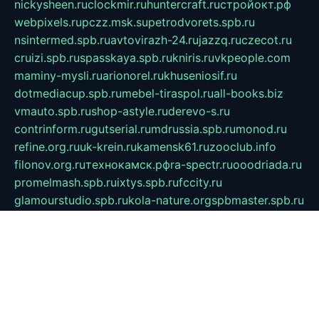
nickysheen.ru
clockmir.ru
huntercraft.ru
стройокт.рф
webpixels.ru
pczz.msk.su
petrodvorets.spb.ru
nsintermed.spb.ru
avtovirazh-24.ru
jazzq.ru
czecot.ru
cruizi.spb.ru
spasskaya.spb.ru
kniris.ru
vkpeople.com
maminy-mysli.ru
arionorel.ru
khuseniosif.ru
dotmediacup.spb.ru
mebel-tiraspol.ru
all-books.biz
vmauto.spb.ru
shop-astyle.ru
derevo-s.ru
contrinform.ru
gutserial.ru
mdrussia.spb.ru
monod.ru
refine.org.ru
uk-krein.ru
kamensk61.ru
zooclub.info
filonov.org.ru
технокамск.рф
ra-spectr.ru
ooodriada.ru
promelmash.spb.ru
ixtys.spb.ru
fccity.ru
glamourstudio.spb.ru
kola-nature.org
spbmaster.spb.ru
musicoutlet.ru
china.msk.ru
bulldog.su
grimm-online.ru
outlander.net.ru
maga.spb.ru
anime-sell.ru
keseloy.ru
газприборсервис.рф
karmin.spb.ru
shekswood.ru
tischlermebel.ru
automall66.ru
mag-vladimir.ru
yardbar.ru
kiwitour.spb.ru
indesign.com.ru
freestylemebel.ru
bany-samara.ru
rsei.ru