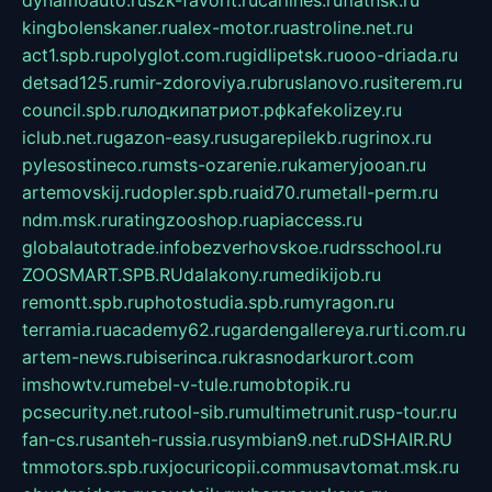
dynamoauto.ru
szk-favorit.ru
carlines.ru
flatnsk.ru
kingbolenskaner.ru
alex-motor.ru
astroline.net.ru
act1.spb.ru
polyglot.com.ru
gidlipetsk.ru
ooo-driada.ru
detsad125.ru
mir-zdoroviya.ru
bruslanovo.ru
siterem.ru
council.spb.ru
лодкипатриот.рф
kafekolizey.ru
iclub.net.ru
gazon-easy.ru
sugarepilekb.ru
grinox.ru
pylesostineco.ru
msts-ozarenie.ru
kameryjooan.ru
artemovskij.ru
dopler.spb.ru
aid70.ru
metall-perm.ru
ndm.msk.ru
ratingzooshop.ru
apiaccess.ru
globalautotrade.info
bezverhovskoe.ru
drsschool.ru
ZOOSMART.SPB.RU
dalakony.ru
medikijob.ru
remontt.spb.ru
photostudia.spb.ru
myragon.ru
terramia.ru
academy62.ru
gardengallereya.ru
rti.com.ru
artem-news.ru
biserinca.ru
krasnodarkurort.com
imshowtv.ru
mebel-v-tule.ru
mobtopik.ru
pcsecurity.net.ru
tool-sib.ru
multimetrunit.ru
sp-tour.ru
fan-cs.ru
santeh-russia.ru
symbian9.net.ru
DSHAIR.RU
tmmotors.spb.ru
xjocuricopii.com
musavtomat.msk.ru