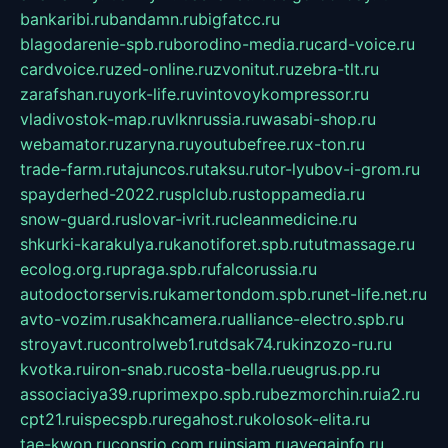
bankaribi.ru
bandamn.ru
bigfatcc.ru
blagodarenie-spb.ru
borodino-media.ru
card-voice.ru
cardvoice.ru
zed-online.ru
zvonitut.ru
zebra-tlt.ru
zarafshan.ru
york-life.ru
vintovoykompressor.ru
vladivostok-map.ru
vlknrussia.ru
wasabi-shop.ru
webamator.ru
zaryna.ru
youtubefree.ru
x-ton.ru
trade-farm.ru
tajuncos.ru
taksu.ru
tor-lyubov-i-grom.ru
spayderhed-2022.ru
splclub.ru
stoppamedia.ru
snow-guard.ru
slovar-ivrit.ru
cleanmedicine.ru
shkurki-karakulya.ru
kanotiforet.spb.ru
tutmassage.ru
ecolog.org.ru
praga.spb.ru
falcorussia.ru
autodoctorservis.ru
kamertondom.spb.ru
net-life.net.ru
avto-vozim.ru
sakhcamera.ru
alliance-electro.spb.ru
stroyavt.ru
controlweb1.ru
tdsak74.ru
kinzozo-ru.ru
kvotka.ru
iron-snab.ru
costa-bella.ru
eugrus.pp.ru
associaciya39.ru
primexpo.spb.ru
bezmorchin.ru
ia2.ru
cpt21.ru
ispecspb.ru
regahost.ru
kolosok-elita.ru
tae-kwon.ru
consrio.com.ru
insiam.ru
avegainfo.ru