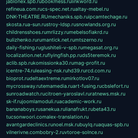
jablonex.spb.ru
bookmess.ru
linkword.ru
refineua.com.ru
cs-spec.net.ru
altay-mebel.ru
DNK-THEATRE.RU
mechaniks.spb.ru
ipcamtechage.ru
skosta.ru
a-sun.ru
stroy-ldsp.ru
snowlands.org.ru
childrensshoes.ru
mrlizzy.ru
mebelsofiakrd.ru
bulizhenko.ru
rumantick.net.ru
mtszerno.ru
daily-fishing.ru
glushiteli-v-spb.ru
megasat.org.ru
localization.net.ru
flyingfish.pp.ru
ds5teremok.ru
aclib.spb.ru
komissionka30.ru
mag-profit.ru
icentre-74.ru
leasing-nsk.ru
hd39.ru
rcd.com.ru
bioprot.ru
deltaextreme.ru
mirkotlov07.ru
mycrossway.ru
temamedia.ru
art-fusing.ru
cbslefort.ru
sunroadwatch.ru
citroen-yaroslavl.ru
ratnews.msk.ru
sk-if.ru
joomlamoduli.ru
academic-work.ru
bananaboys.ru
sanekua.ru
lianafrukt.ru
beta43.ru
tucsonwoori.com
alex-translation.ru
avantgardeclinics.ru
noel.msk.ru
buylq.ru
aquas-spb.ru
vilnerivne.com
bobry-2.ru
vtoroe-solnce.ru