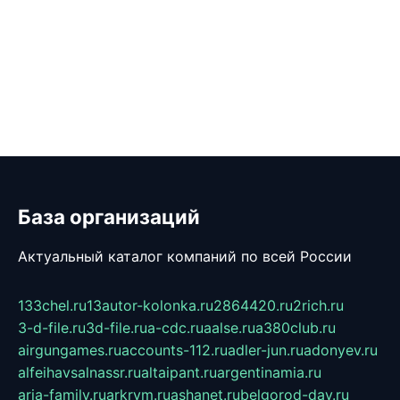
База организаций
Актуальный каталог компаний по всей России
133chel.ru
13autor-kolonka.ru
2864420.ru
2rich.ru
3-d-file.ru
3d-file.ru
a-cdc.ru
aalse.ru
a380club.ru
airgungames.ru
accounts-112.ru
adler-jun.ru
adonyev.ru
alfeihavsalnassr.ru
altaipant.ru
argentinamia.ru
aria-family.ru
arkrym.ru
ashanet.ru
belgorod-day.ru