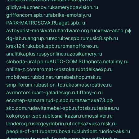
gildiya-kuznecov.ru
kameryboavision.ru
griffoncom.spb.ru
fabrika-emotsiy.ru
PARK-MATROSOVA.RU
agat.spb.ru
avtoyurist-moskva1.ru
hardware.org.ru
схема-авто.рф
dg-lab.ru
angrup.ru
recruiter.spb.ru
music8.spb.ru
krsk124.ru
kubok.spb.ru
romanofforex.ru
analitikaplus.ru
spyonline.ru
zosikamery.ru
sloboda-ural.pp.ru
AUTO-COM.SU
hohota.net
alimy.ru
online-z.com
aromat-vostoka.ru
otdelkaexp.ru
mobilvest.ru
bbd.net.ru
mebelshop.msk.ru
smp-forum.ru
bastion-td.ru
kosmoscreative.ru
avrmotors.ru
art-galadesign.ru
tiffany-c.ru
ecostep-samara.ru
d-p.spb.ru
галактика73.рф
sko.com.ru
davitamebel-spb.ru
fotsis.ru
tesiaes.ru
kokoroyari.spb.ru
blesna-kazan.ru
mossilver.ru
lenderoq.ru
sergeydobrin.ru
tochkazvuka.msk.ru
people-of-art.ru
bezzubova.ru
clubtibet.ru
orior-aks.ru