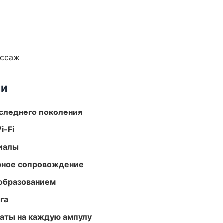
ассаж
ми
следнего поколения
i-Fi
риалы
урное сопровождение
образованием
га
аты на каждую ампулу