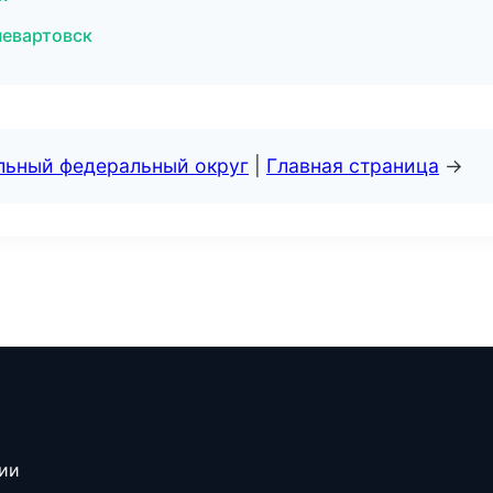
невартовск
альный федеральный округ
|
Главная страница
→
сии