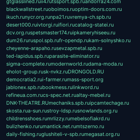
gtglasslined.ru
ii4.ru
tssport.spb.ru
andorra24.com
blackwallstreet.ru
oboimos.ru
optim-doors.com.ru
ikuch.ru
nycr.org.ru
npa21.ru
vremya-ch.spb.ru
desert000.ru
ivtorgi.ru
ifiori.ru
catalog-statei.ru
dcv.org.ru
spetsmaster174.ru
ipkameryhiseeu.ru
dum26.ru
ruspol.spb.ru
fr-opendp.ru
kam-solnyshko.ru
cheyenne-arapaho.ru
sevzapmetal.spb.ru
ted-lapidus.spb.ru
parasite-eliminator.ru
sigma-complete.ru
modernworld.ru
dama-moda.ru
eholot-group.ru
sk-nvkz.ru
DRONGOLD.RU
democratia2.ru
i-farmer.ru
mass-sport.org
jablonex.spb.ru
bookmess.ru
linkword.ru
refineua.com.ru
cs-spec.net.ru
altay-mebel.ru
DNK-THEATRE.RU
mechaniks.spb.ru
ipcamtechage.ru
skosta.ru
a-sun.ru
stroy-ldsp.ru
snowlands.org.ru
childrensshoes.ru
mrlizzy.ru
mebelsofiakrd.ru
bulizhenko.ru
rumantick.net.ru
mtszerno.ru
daily-fishing.ru
glushiteli-v-spb.ru
megasat.org.ru