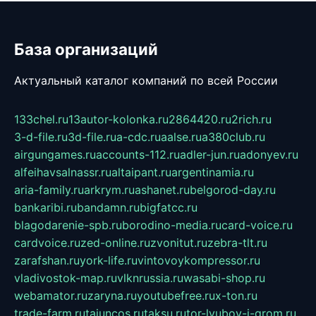
База организаций
Актуальный каталог компаний по всей России
133chel.ru
13autor-kolonka.ru
2864420.ru
2rich.ru
3-d-file.ru
3d-file.ru
a-cdc.ru
aalse.ru
a380club.ru
airgungames.ru
accounts-112.ru
adler-jun.ru
adonyev.ru
alfeihavsalnassr.ru
altaipant.ru
argentinamia.ru
aria-family.ru
arkrym.ru
ashanet.ru
belgorod-day.ru
bankaribi.ru
bandamn.ru
bigfatcc.ru
blagodarenie-spb.ru
borodino-media.ru
card-voice.ru
cardvoice.ru
zed-online.ru
zvonitut.ru
zebra-tlt.ru
zarafshan.ru
york-life.ru
vintovoykompressor.ru
vladivostok-map.ru
vlknrussia.ru
wasabi-shop.ru
webamator.ru
zaryna.ru
youtubefree.ru
x-ton.ru
trade-farm.ru
tajuncos.ru
taksu.ru
tor-lyubov-i-grom.ru