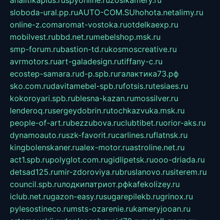
analitikaplus.ru
spyonline.ru
zosikamery.ru
sloboda-ural.pp.ru
AUTO-COM.SU
hohota.net
alimy.ru
online-z.com
aromat-vostoka.ru
otdelkaexp.ru
mobilvest.ru
bbd.net.ru
mebelshop.msk.ru
smp-forum.ru
bastion-td.ru
kosmoscreative.ru
avrmotors.ru
art-galadesign.ru
tiffany-c.ru
ecostep-samara.ru
d-p.spb.ru
галактика73.рф
sko.com.ru
davitamebel-spb.ru
fotsis.ru
tesiaes.ru
kokoroyari.spb.ru
blesna-kazan.ru
mossilver.ru
lenderoq.ru
sergeydobrin.ru
tochkazvuka.msk.ru
people-of-art.ru
bezzubova.ru
clubtibet.ru
orior-aks.ru
dynamoauto.ru
szk-favorit.ru
carlines.ru
flatnsk.ru
kingbolenskaner.ru
alex-motor.ru
astroline.net.ru
act1.spb.ru
polyglot.com.ru
gidlipetsk.ru
ooo-driada.ru
detsad125.ru
mir-zdoroviya.ru
bruslanovo.ru
siterem.ru
council.spb.ru
лодкипатриот.рф
kafekolizey.ru
iclub.net.ru
gazon-easy.ru
sugarepilekb.ru
grinox.ru
pylesostineco.ru
msts-ozarenie.ru
kameryjooan.ru