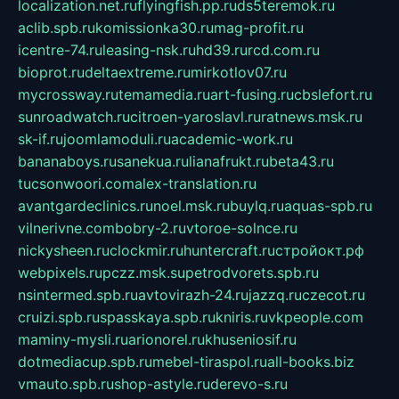
localization.net.ru
flyingfish.pp.ru
ds5teremok.ru
aclib.spb.ru
komissionka30.ru
mag-profit.ru
icentre-74.ru
leasing-nsk.ru
hd39.ru
rcd.com.ru
bioprot.ru
deltaextreme.ru
mirkotlov07.ru
mycrossway.ru
temamedia.ru
art-fusing.ru
cbslefort.ru
sunroadwatch.ru
citroen-yaroslavl.ru
ratnews.msk.ru
sk-if.ru
joomlamoduli.ru
academic-work.ru
bananaboys.ru
sanekua.ru
lianafrukt.ru
beta43.ru
tucsonwoori.com
alex-translation.ru
avantgardeclinics.ru
noel.msk.ru
buylq.ru
aquas-spb.ru
vilnerivne.com
bobry-2.ru
vtoroe-solnce.ru
nickysheen.ru
clockmir.ru
huntercraft.ru
стройокт.рф
webpixels.ru
pczz.msk.su
petrodvorets.spb.ru
nsintermed.spb.ru
avtovirazh-24.ru
jazzq.ru
czecot.ru
cruizi.spb.ru
spasskaya.spb.ru
kniris.ru
vkpeople.com
maminy-mysli.ru
arionorel.ru
khuseniosif.ru
dotmediacup.spb.ru
mebel-tiraspol.ru
all-books.biz
vmauto.spb.ru
shop-astyle.ru
derevo-s.ru