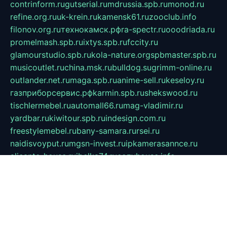
contrinform.ru
gutserial.ru
mdrussia.spb.ru
monod.ru
refine.org.ru
uk-krein.ru
kamensk61.ru
zooclub.info
filonov.org.ru
технокамск.рф
ra-spectr.ru
ooodriada.ru
promelmash.spb.ru
ixtys.spb.ru
fccity.ru
glamourstudio.spb.ru
kola-nature.org
spbmaster.spb.ru
musicoutlet.ru
china.msk.ru
bulldog.su
grimm-online.ru
outlander.net.ru
maga.spb.ru
anime-sell.ru
keseloy.ru
газприборсервис.рф
karmin.spb.ru
shekswood.ru
tischlermebel.ru
automall66.ru
mag-vladimir.ru
yardbar.ru
kiwitour.spb.ru
indesign.com.ru
freestylemebel.ru
bany-samara.ru
rsei.ru
naidisvoyput.ru
mgsn-invest.ru
ipkamerasannce.ru
alicante-house.ru
ibelka74.ru
cozyhouse.info
vlkargalev-studio.ru
700mb.ru
figura-ufa.ru
alina-live.ru
belarusiannews.ru
womenknow.ru
dos-vniimk.ru
sega.net.ru
dv.net.ru
phenomenonsofhistory.com
telesputnik.net.ru
wall.pp.ru
pylesosroidmi.ru
gtc-clan.ru
cligs.ru
bibikazap.ru
popova.org.ru