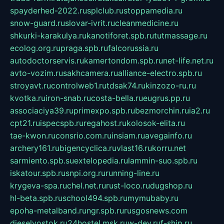
spayderhed-2022.ru
splclub.ru
stoppamedia.ru
snow-guard.ru
slovar-ivrit.ru
cleanmedicine.ru
shkurki-karakulya.ru
kanotiforet.spb.ru
tutmassage.ru
ecolog.org.ru
praga.spb.ru
falcorussia.ru
autodoctorservis.ru
kamertondom.spb.ru
net-life.net.ru
avto-vozim.ru
sakhcamera.ru
alliance-electro.spb.ru
stroyavt.ru
controlweb1.ru
tdsak74.ru
kinzozo-ru.ru
kvotka.ru
iron-snab.ru
costa-bella.ru
eugrus.pp.ru
associaciya39.ru
primexpo.spb.ru
bezmorchin.ru
ia2.ru
cpt21.ru
ispecspb.ru
regahost.ru
kolosok-elita.ru
tae-kwon.ru
consrio.com.ru
insiam.ru
avegainfo.ru
archery161.ru
bigencyclica.ru
vlast16.ru
korru.net
sarmiento.spb.su
extelopedia.ru
lammin-suo.spb.ru
iskatour.spb.ru
snpi.org.ru
running-line.ru
krygeva-spa.ru
chel.net.ru
rust-loco.ru
dugshop.ru
hl-beta.spb.ru
school494.spb.ru
mymubaby.ru
epoha-metalband.ru
ngr.spb.ru
rusgosnews.com
dieselvostok.ru
24hostel.msk.ru
w-dev.ru
f-ship.ru