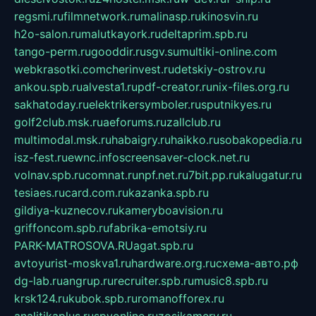
regsmi.ru
filmnetwork.ru
malinasp.ru
kinosvin.ru
h2o-salon.ru
malutkayork.ru
deltaprim.spb.ru
tango-perm.ru
gooddir.ru
sgv.su
multiki-online.com
webkrasotki.com
cherinvest.ru
detskiy-ostrov.ru
ankou.spb.ru
alvesta1.ru
pdf-creator.ru
nix-files.org.ru
sakhatoday.ru
elektrikersymboler.ru
sputnikyes.ru
golf2club.msk.ru
aeforums.ru
zallclub.ru
multimodal.msk.ru
habaigry.ru
haikko.ru
sobakopedia.ru
isz-fest.ru
ewnc.info
screensaver-clock.net.ru
volnav.spb.ru
comnat.ru
npf.net.ru
7bit.pp.ru
kalugatur.ru
tesiaes.ru
card.com.ru
kazanka.spb.ru
gildiya-kuznecov.ru
kameryboavision.ru
griffoncom.spb.ru
fabrika-emotsiy.ru
PARK-MATROSOVA.RU
agat.spb.ru
avtoyurist-moskva1.ru
hardware.org.ru
схема-авто.рф
dg-lab.ru
angrup.ru
recruiter.spb.ru
music8.spb.ru
krsk124.ru
kubok.spb.ru
romanofforex.ru