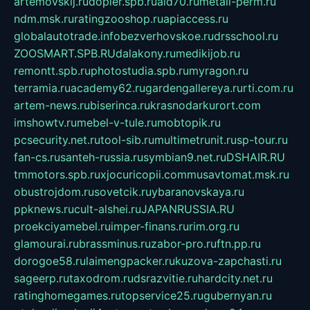
artemovskij.ru
dopler.spb.ru
aid70.ru
metall-perm.ru
ndm.msk.ru
ratingzooshop.ru
apiaccess.ru
globalautotrade.info
bezverhovskoe.ru
drsschool.ru
ZOOSMART.SPB.RU
dalakony.ru
medikijob.ru
remontt.spb.ru
photostudia.spb.ru
myragon.ru
terramia.ru
academy62.ru
gardengallereya.ru
rti.com.ru
artem-news.ru
biserinca.ru
krasnodarkurort.com
imshowtv.ru
mebel-v-tule.ru
mobtopik.ru
pcsecurity.net.ru
tool-sib.ru
multimetrunit.ru
sp-tour.ru
fan-cs.ru
santeh-russia.ru
symbian9.net.ru
DSHAIR.RU
tmmotors.spb.ru
xjocuricopii.com
musavtomat.msk.ru
obustrojdom.ru
sovetcik.ru
ybaranovskaya.ru
ppknews.ru
cult-alshei.ru
JAPANRUSSIA.RU
proekciyamebel.ru
imper-finans.ru
rim.org.ru
glamourai.ru
brassminus.ru
zabor-pro.ru
ftn.pp.ru
dorogoe58.ru
laimengpacker.ru
kuzova-zapchasti.ru
sageerp.ru
taxodrom.ru
dsrazvitie.ru
hardcity.net.ru
ratinghomegames.ru
topservice25.ru
gubernyan.ru