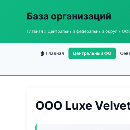
База организаций
Главная
»
Центральный федеральный округ
» ООО
🏠 Главная
Центральный ФО
Сев
ООО Luxe Velve