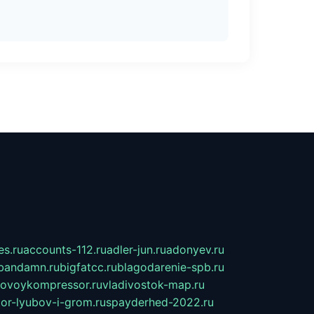
s.ru
accounts-112.ru
adler-jun.ru
adonyev.ru
bandamn.ru
bigfatcc.ru
blagodarenie-spb.ru
tovoykompressor.ru
vladivostok-map.ru
tor-lyubov-i-grom.ru
spayderhed-2022.ru