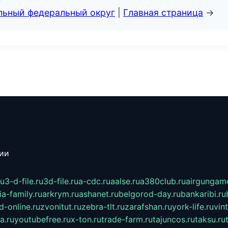
альный федеральный округ
|
Главная страница
→
сии
ru
3-d-file.ru
3d-file.ru
a-cdc.ru
aalse.ru
a380club.ru
airgungame
ia-family.ru
arkrym.ru
ashanet.ru
belgorod-day.ru
bankaribi.ru
d-online.ru
zvonitut.ru
zebra-tlt.ru
zarafshan.ru
york-life.ru
vin
a.ru
youtubefree.ru
x-ton.ru
trade-farm.ru
tajuncos.ru
taksu.ru