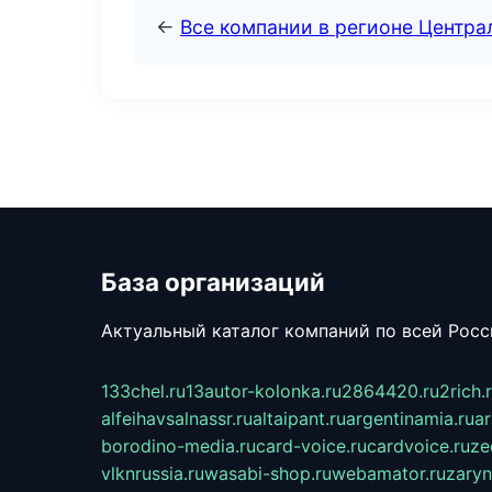
←
Все компании в регионе Центр
База организаций
Актуальный каталог компаний по всей Рос
133chel.ru
13autor-kolonka.ru
2864420.ru
2rich.
alfeihavsalnassr.ru
altaipant.ru
argentinamia.ru
ar
borodino-media.ru
card-voice.ru
cardvoice.ru
ze
vlknrussia.ru
wasabi-shop.ru
webamator.ru
zaryn