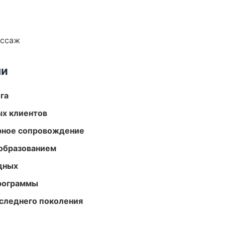
ассаж
ми
га
ых клиентов
урное сопровождение
образованием
одных
программы
следнего поколения