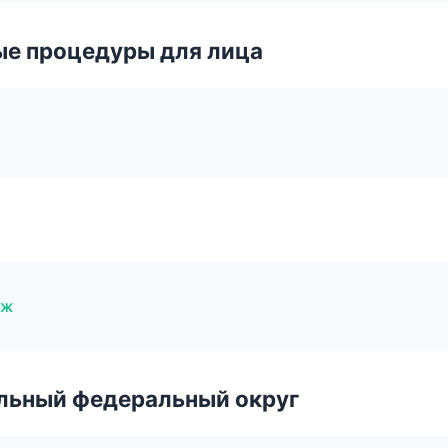
ые процедуры для лица
яж
альный федеральный округ