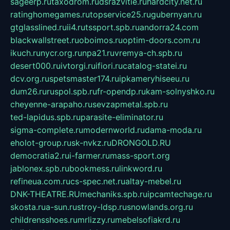
sageerp.ru
taxodrom.ru
dsrazvitie.ru
hardcity.net.ru
ratinghomegames.ru
topservice25.ru
gubernyan.ru
gtglasslined.ru
ii4.ru
tssport.spb.ru
andorra24.com
blackwallstreet.ru
oboimos.ru
optim-doors.com.ru
ikuch.ru
nycr.org.ru
npa21.ru
vremya-ch.spb.ru
desert000.ru
ivtorgi.ru
ifiori.ru
catalog-statei.ru
dcv.org.ru
spetsmaster174.ru
ipkameryhiseeu.ru
dum26.ru
ruspol.spb.ru
fr-opendp.ru
kam-solnyshko.ru
cheyenne-arapaho.ru
sevzapmetal.spb.ru
ted-lapidus.spb.ru
parasite-eliminator.ru
sigma-complete.ru
modernworld.ru
dama-moda.ru
eholot-group.ru
sk-nvkz.ru
DRONGOLD.RU
democratia2.ru
i-farmer.ru
mass-sport.org
jablonex.spb.ru
bookmess.ru
linkword.ru
refineua.com.ru
cs-spec.net.ru
altay-mebel.ru
DNK-THEATRE.RU
mechaniks.spb.ru
ipcamtechage.ru
skosta.ru
a-sun.ru
stroy-ldsp.ru
snowlands.org.ru
childrensshoes.ru
mrlizzy.ru
mebelsofiakrd.ru