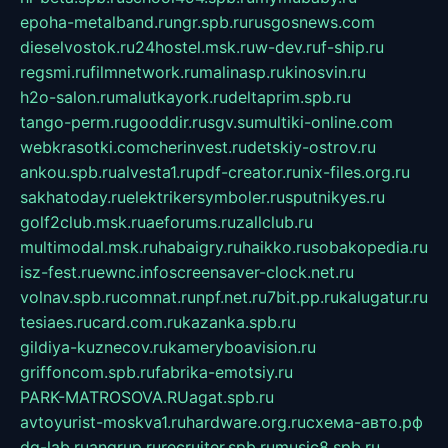
epoha-metalband.ru
ngr.spb.ru
rusgosnews.com
dieselvostok.ru
24hostel.msk.ru
w-dev.ru
f-ship.ru
regsmi.ru
filmnetwork.ru
malinasp.ru
kinosvin.ru
h2o-salon.ru
malutkayork.ru
deltaprim.spb.ru
tango-perm.ru
gooddir.ru
sgv.su
multiki-online.com
webkrasotki.com
cherinvest.ru
detskiy-ostrov.ru
ankou.spb.ru
alvesta1.ru
pdf-creator.ru
nix-files.org.ru
sakhatoday.ru
elektrikersymboler.ru
sputnikyes.ru
golf2club.msk.ru
aeforums.ru
zallclub.ru
multimodal.msk.ru
habaigry.ru
haikko.ru
sobakopedia.ru
isz-fest.ru
ewnc.info
screensaver-clock.net.ru
volnav.spb.ru
comnat.ru
npf.net.ru
7bit.pp.ru
kalugatur.ru
tesiaes.ru
card.com.ru
kazanka.spb.ru
gildiya-kuznecov.ru
kameryboavision.ru
griffoncom.spb.ru
fabrika-emotsiy.ru
PARK-MATROSOVA.RU
agat.spb.ru
avtoyurist-moskva1.ru
hardware.org.ru
схема-авто.рф
dg-lab.ru
angrup.ru
recruiter.spb.ru
music8.spb.ru