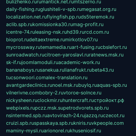
bulizhenko.ru
rumantick.net.ru
mtszerno.ru
daily-fishing.ru
glushiteli-v-spb.ru
megasat.org.ru
localization.net.ru
flyingfish.pp.ru
ds5teremok.ru
aclib.spb.ru
komissionka30.ru
mag-profit.ru
icentre-74.ru
leasing-nsk.ru
hd39.ru
rcd.com.ru
bioprot.ru
deltaextreme.ru
mirkotlov07.ru
mycrossway.ru
temamedia.ru
art-fusing.ru
cbslefort.ru
sunroadwatch.ru
citroen-yaroslavl.ru
ratnews.msk.ru
sk-if.ru
joomlamoduli.ru
academic-work.ru
bananaboys.ru
sanekua.ru
lianafrukt.ru
beta43.ru
tucsonwoori.com
alex-translation.ru
avantgardeclinics.ru
noel.msk.ru
buylq.ru
aquas-spb.ru
vilnerivne.com
bobry-2.ru
vtoroe-solnce.ru
nickysheen.ru
clockmir.ru
huntercraft.ru
стройокт.рф
webpixels.ru
pczz.msk.su
petrodvorets.spb.ru
nsintermed.spb.ru
avtovirazh-24.ru
jazzq.ru
czecot.ru
cruizi.spb.ru
spasskaya.spb.ru
kniris.ru
vkpeople.com
maminy-mysli.ru
arionorel.ru
khuseniosif.ru