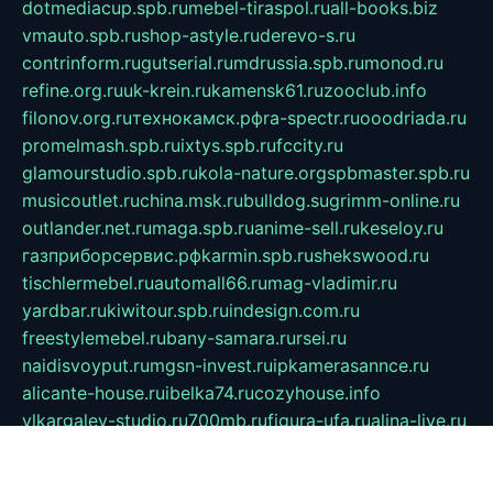
dotmediacup.spb.ru
mebel-tiraspol.ru
all-books.biz
vmauto.spb.ru
shop-astyle.ru
derevo-s.ru
contrinform.ru
gutserial.ru
mdrussia.spb.ru
monod.ru
refine.org.ru
uk-krein.ru
kamensk61.ru
zooclub.info
filonov.org.ru
технокамск.рф
ra-spectr.ru
ooodriada.ru
promelmash.spb.ru
ixtys.spb.ru
fccity.ru
glamourstudio.spb.ru
kola-nature.org
spbmaster.spb.ru
musicoutlet.ru
china.msk.ru
bulldog.su
grimm-online.ru
outlander.net.ru
maga.spb.ru
anime-sell.ru
keseloy.ru
газприборсервис.рф
karmin.spb.ru
shekswood.ru
tischlermebel.ru
automall66.ru
mag-vladimir.ru
yardbar.ru
kiwitour.spb.ru
indesign.com.ru
freestylemebel.ru
bany-samara.ru
rsei.ru
naidisvoyput.ru
mgsn-invest.ru
ipkamerasannce.ru
alicante-house.ru
ibelka74.ru
cozyhouse.info
vlkargalev-studio.ru
700mb.ru
figura-ufa.ru
alina-live.ru
belarusiannews.ru
womenknow.ru
dos-vniimk.ru
sega.net.ru
dv.net.ru
phenomenonsofhistory.com