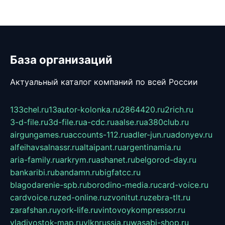
База организаций
Актуальный каталог компаний по всей России
133chel.ru
13autor-kolonka.ru
2864420.ru
2rich.ru
3-d-file.ru
3d-file.ru
a-cdc.ru
aalse.ru
a380club.ru
airgungames.ru
accounts-112.ru
adler-jun.ru
adonyev.ru
alfeihavsalnassr.ru
altaipant.ru
argentinamia.ru
aria-family.ru
arkrym.ru
ashanet.ru
belgorod-day.ru
bankaribi.ru
bandamn.ru
bigfatcc.ru
blagodarenie-spb.ru
borodino-media.ru
card-voice.ru
cardvoice.ru
zed-online.ru
zvonitut.ru
zebra-tlt.ru
zarafshan.ru
york-life.ru
vintovoykompressor.ru
vladivostok-map.ru
vlknrussia.ru
wasabi-shop.ru