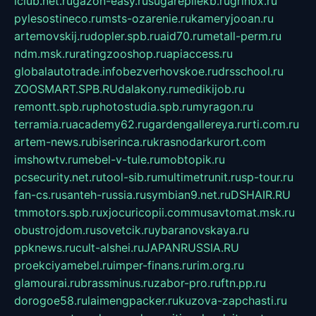
iclub.net.ru
gazon-easy.ru
sugarepilekb.ru
grinox.ru
pylesostineco.ru
msts-ozarenie.ru
kameryjooan.ru
artemovskij.ru
dopler.spb.ru
aid70.ru
metall-perm.ru
ndm.msk.ru
ratingzooshop.ru
apiaccess.ru
globalautotrade.info
bezverhovskoe.ru
drsschool.ru
ZOOSMART.SPB.RU
dalakony.ru
medikijob.ru
remontt.spb.ru
photostudia.spb.ru
myragon.ru
terramia.ru
academy62.ru
gardengallereya.ru
rti.com.ru
artem-news.ru
biserinca.ru
krasnodarkurort.com
imshowtv.ru
mebel-v-tule.ru
mobtopik.ru
pcsecurity.net.ru
tool-sib.ru
multimetrunit.ru
sp-tour.ru
fan-cs.ru
santeh-russia.ru
symbian9.net.ru
DSHAIR.RU
tmmotors.spb.ru
xjocuricopii.com
musavtomat.msk.ru
obustrojdom.ru
sovetcik.ru
ybaranovskaya.ru
ppknews.ru
cult-alshei.ru
JAPANRUSSIA.RU
proekciyamebel.ru
imper-finans.ru
rim.org.ru
glamourai.ru
brassminus.ru
zabor-pro.ru
ftn.pp.ru
dorogoe58.ru
laimengpacker.ru
kuzova-zapchasti.ru