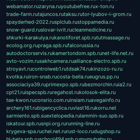
webamator.ru
zaryna.ru
youtubefree.ru
x-ton.ru
trade-farm.ru
tajuncos.ru
taksu.ru
tor-lyubov-i-grom.ru
spayderhed-2022.ru
splclub.ru
stoppamedia.ru
snow-guard.ru
slovar-ivrit.ru
cleanmedicine.ru
shkurki-karakulya.ru
kanotiforet.spb.ru
tutmassage.ru
ecolog.org.ru
praga.spb.ru
falcorussia.ru
autodoctorservis.ru
kamertondom.spb.ru
net-life.net.ru
avto-vozim.ru
sakhcamera.ru
alliance-electro.spb.ru
stroyavt.ru
controlweb1.ru
tdsak74.ru
kinzozo-ru.ru
kvotka.ru
iron-snab.ru
costa-bella.ru
eugrus.pp.ru
associaciya39.ru
primexpo.spb.ru
bezmorchin.ru
ia2.ru
cpt21.ru
ispecspb.ru
regahost.ru
kolosok-elita.ru
tae-kwon.ru
consrio.com.ru
insiam.ru
avegainfo.ru
archery161.ru
bigencyclica.ru
vlast16.ru
korru.net
sarmiento.spb.su
extelopedia.ru
lammin-suo.spb.ru
iskatour.spb.ru
snpi.org.ru
running-line.ru
krygeva-spa.ru
chel.net.ru
rust-loco.ru
dugshop.ru
hl-beta.spb.ru
school494.spb.ru
mymubaby.ru