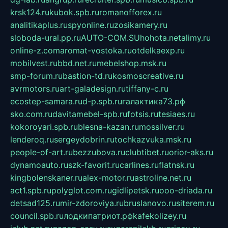
krsk124.ru
kubok.spb.ru
romanofforex.ru
analitikaplus.ru
spyonline.ru
zosikamery.ru
sloboda-ural.pp.ru
AUTO-COM.SU
hohota.net
alimy.ru
online-z.com
aromat-vostoka.ru
otdelkaexp.ru
mobilvest.ru
bbd.net.ru
mebelshop.msk.ru
smp-forum.ru
bastion-td.ru
kosmoscreative.ru
avrmotors.ru
art-galadesign.ru
tiffany-c.ru
ecostep-samara.ru
d-p.spb.ru
галактика73.рф
sko.com.ru
davitamebel-spb.ru
fotsis.ru
tesiaes.ru
kokoroyari.spb.ru
blesna-kazan.ru
mossilver.ru
lenderoq.ru
sergeydobrin.ru
tochkazvuka.msk.ru
people-of-art.ru
bezzubova.ru
clubtibet.ru
orior-aks.ru
dynamoauto.ru
szk-favorit.ru
carlines.ru
flatnsk.ru
kingbolenskaner.ru
alex-motor.ru
astroline.net.ru
act1.spb.ru
polyglot.com.ru
gidlipetsk.ru
ooo-driada.ru
detsad125.ru
mir-zdoroviya.ru
bruslanovo.ru
siterem.ru
council.spb.ru
лодкипатриот.рф
kafekolizey.ru