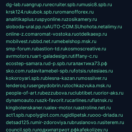
dg-lab.ru
angrup.ru
recruiter.spb.ru
music8.spb.ru
krsk124.ru
kubok.spb.ru
romanofforex.ru
analitikaplus.ru
spyonline.ru
zosikamery.ru
sloboda-ural.pp.ru
AUTO-COM.SU
hohota.net
alimy.ru
online-z.com
aromat-vostoka.ru
otdelkaexp.ru
mobilvest.ru
bbd.net.ru
mebelshop.msk.ru
smp-forum.ru
bastion-td.ru
kosmoscreative.ru
avrmotors.ru
art-galadesign.ru
tiffany-c.ru
ecostep-samara.ru
d-p.spb.ru
галактика73.рф
sko.com.ru
davitamebel-spb.ru
fotsis.ru
tesiaes.ru
kokoroyari.spb.ru
blesna-kazan.ru
mossilver.ru
lenderoq.ru
sergeydobrin.ru
tochkazvuka.msk.ru
people-of-art.ru
bezzubova.ru
clubtibet.ru
orior-aks.ru
dynamoauto.ru
szk-favorit.ru
carlines.ru
flatnsk.ru
kingbolenskaner.ru
alex-motor.ru
astroline.net.ru
act1.spb.ru
polyglot.com.ru
gidlipetsk.ru
ooo-driada.ru
detsad125.ru
mir-zdoroviya.ru
bruslanovo.ru
siterem.ru
council.spb.ru
лодкипатриот.рф
kafekolizey.ru