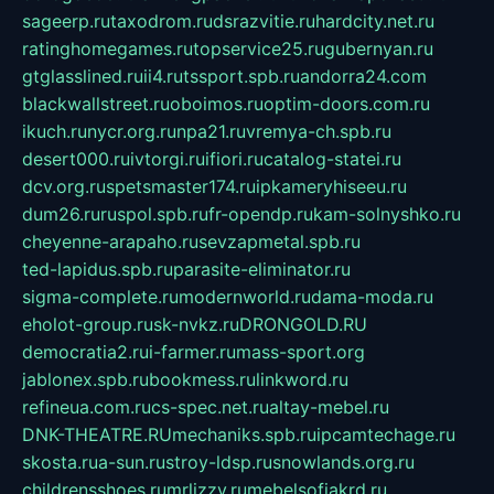
sageerp.ru
taxodrom.ru
dsrazvitie.ru
hardcity.net.ru
ratinghomegames.ru
topservice25.ru
gubernyan.ru
gtglasslined.ru
ii4.ru
tssport.spb.ru
andorra24.com
blackwallstreet.ru
oboimos.ru
optim-doors.com.ru
ikuch.ru
nycr.org.ru
npa21.ru
vremya-ch.spb.ru
desert000.ru
ivtorgi.ru
ifiori.ru
catalog-statei.ru
dcv.org.ru
spetsmaster174.ru
ipkameryhiseeu.ru
dum26.ru
ruspol.spb.ru
fr-opendp.ru
kam-solnyshko.ru
cheyenne-arapaho.ru
sevzapmetal.spb.ru
ted-lapidus.spb.ru
parasite-eliminator.ru
sigma-complete.ru
modernworld.ru
dama-moda.ru
eholot-group.ru
sk-nvkz.ru
DRONGOLD.RU
democratia2.ru
i-farmer.ru
mass-sport.org
jablonex.spb.ru
bookmess.ru
linkword.ru
refineua.com.ru
cs-spec.net.ru
altay-mebel.ru
DNK-THEATRE.RU
mechaniks.spb.ru
ipcamtechage.ru
skosta.ru
a-sun.ru
stroy-ldsp.ru
snowlands.org.ru
childrensshoes.ru
mrlizzy.ru
mebelsofiakrd.ru