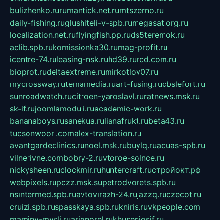
bulizhenko.ru
rumantick.net.ru
mtszerno.ru
daily-fishing.ru
glushiteli-v-spb.ru
megasat.org.ru
localization.net.ru
flyingfish.pp.ru
ds5teremok.ru
aclib.spb.ru
komissionka30.ru
mag-profit.ru
icentre-74.ru
leasing-nsk.ru
hd39.ru
rcd.com.ru
bioprot.ru
deltaextreme.ru
mirkotlov07.ru
mycrossway.ru
temamedia.ru
art-fusing.ru
cbslefort.ru
sunroadwatch.ru
citroen-yaroslavl.ru
ratnews.msk.ru
sk-if.ru
joomlamoduli.ru
academic-work.ru
bananaboys.ru
sanekua.ru
lianafrukt.ru
beta43.ru
tucsonwoori.com
alex-translation.ru
avantgardeclinics.ru
noel.msk.ru
buylq.ru
aquas-spb.ru
vilnerivne.com
bobry-2.ru
vtoroe-solnce.ru
nickysheen.ru
clockmir.ru
huntercraft.ru
стройокт.рф
webpixels.ru
pczz.msk.su
petrodvorets.spb.ru
nsintermed.spb.ru
avtovirazh-24.ru
jazzq.ru
czecot.ru
cruizi.spb.ru
spasskaya.spb.ru
kniris.ru
vkpeople.com
maminy-mysli.ru
arionorel.ru
khuseniosif.ru