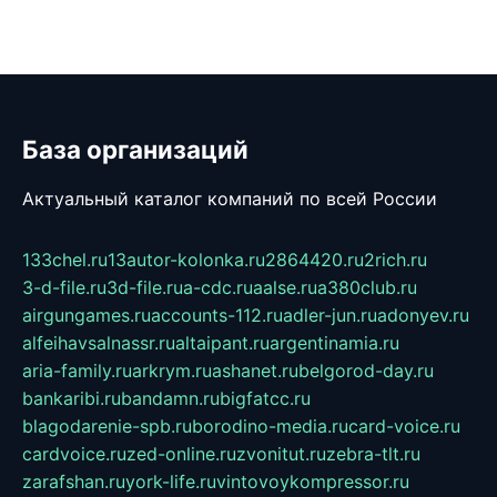
База организаций
Актуальный каталог компаний по всей России
133chel.ru
13autor-kolonka.ru
2864420.ru
2rich.ru
3-d-file.ru
3d-file.ru
a-cdc.ru
aalse.ru
a380club.ru
airgungames.ru
accounts-112.ru
adler-jun.ru
adonyev.ru
alfeihavsalnassr.ru
altaipant.ru
argentinamia.ru
aria-family.ru
arkrym.ru
ashanet.ru
belgorod-day.ru
bankaribi.ru
bandamn.ru
bigfatcc.ru
blagodarenie-spb.ru
borodino-media.ru
card-voice.ru
cardvoice.ru
zed-online.ru
zvonitut.ru
zebra-tlt.ru
zarafshan.ru
york-life.ru
vintovoykompressor.ru