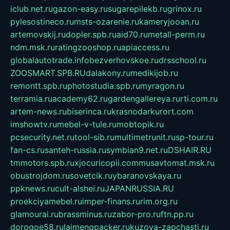
iclub.net.ru
gazon-easy.ru
sugarepilekb.ru
grinox.ru
pylesostineco.ru
msts-ozarenie.ru
kameryjooan.ru
artemovskij.ru
dopler.spb.ru
aid70.ru
metall-perm.ru
ndm.msk.ru
ratingzooshop.ru
apiaccess.ru
globalautotrade.info
bezverhovskoe.ru
drsschool.ru
ZOOSMART.SPB.RU
dalakony.ru
medikijob.ru
remontt.spb.ru
photostudia.spb.ru
myragon.ru
terramia.ru
academy62.ru
gardengallereya.ru
rti.com.ru
artem-news.ru
biserinca.ru
krasnodarkurort.com
imshowtv.ru
mebel-v-tule.ru
mobtopik.ru
pcsecurity.net.ru
tool-sib.ru
multimetrunit.ru
sp-tour.ru
fan-cs.ru
santeh-russia.ru
symbian9.net.ru
DSHAIR.RU
tmmotors.spb.ru
xjocuricopii.com
musavtomat.msk.ru
obustrojdom.ru
sovetcik.ru
ybaranovskaya.ru
ppknews.ru
cult-alshei.ru
JAPANRUSSIA.RU
proekciyamebel.ru
imper-finans.ru
rim.org.ru
glamourai.ru
brassminus.ru
zabor-pro.ru
ftn.pp.ru
dorogoe58.ru
laimengpacker.ru
kuzova-zapchasti.ru