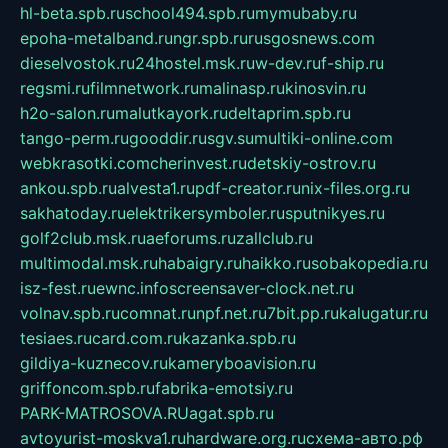
hl-beta.spb.ru
school494.spb.ru
mymubaby.ru
epoha-metalband.ru
ngr.spb.ru
rusgosnews.com
dieselvostok.ru
24hostel.msk.ru
w-dev.ru
f-ship.ru
regsmi.ru
filmnetwork.ru
malinasp.ru
kinosvin.ru
h2o-salon.ru
malutkayork.ru
deltaprim.spb.ru
tango-perm.ru
gooddir.ru
sgv.su
multiki-online.com
webkrasotki.com
cherinvest.ru
detskiy-ostrov.ru
ankou.spb.ru
alvesta1.ru
pdf-creator.ru
nix-files.org.ru
sakhatoday.ru
elektrikersymboler.ru
sputnikyes.ru
golf2club.msk.ru
aeforums.ru
zallclub.ru
multimodal.msk.ru
habaigry.ru
haikko.ru
sobakopedia.ru
isz-fest.ru
ewnc.info
screensaver-clock.net.ru
volnav.spb.ru
comnat.ru
npf.net.ru
7bit.pp.ru
kalugatur.ru
tesiaes.ru
card.com.ru
kazanka.spb.ru
gildiya-kuznecov.ru
kameryboavision.ru
griffoncom.spb.ru
fabrika-emotsiy.ru
PARK-MATROSOVA.RU
agat.spb.ru
avtoyurist-moskva1.ru
hardware.org.ru
схема-авто.рф