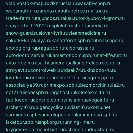
vladivostok-map.ru
vlknrussia.ru
wasabi-shop.ru
webamator.ru
zaryna.ru
youtubefree.ru
x-ton.ru
trade-farm.ru
tajuncos.ru
taksu.ru
tor-lyubov-i-grom.ru
spayderhed-2022.ru
splclub.ru
stoppamedia.ru
snow-guard.ru
slovar-ivrit.ru
cleanmedicine.ru
shkurki-karakulya.ru
kanotiforet.spb.ru
tutmassage.ru
ecolog.org.ru
praga.spb.ru
falcorussia.ru
autodoctorservis.ru
kamertondom.spb.ru
net-life.net.ru
avto-vozim.ru
sakhcamera.ru
alliance-electro.spb.ru
stroyavt.ru
controlweb1.ru
tdsak74.ru
kinzozo-ru.ru
kvotka.ru
iron-snab.ru
costa-bella.ru
eugrus.pp.ru
associaciya39.ru
primexpo.spb.ru
bezmorchin.ru
ia2.ru
cpt21.ru
ispecspb.ru
regahost.ru
kolosok-elita.ru
tae-kwon.ru
consrio.com.ru
insiam.ru
avegainfo.ru
archery161.ru
bigencyclica.ru
vlast16.ru
korru.net
sarmiento.spb.su
extelopedia.ru
lammin-suo.spb.ru
iskatour.spb.ru
snpi.org.ru
running-line.ru
krygeva-spa.ru
chel.net.ru
rust-loco.ru
dugshop.ru