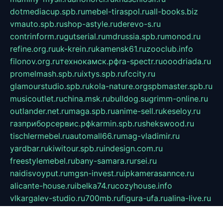
dotmediacup.spb.ru
mebel-tiraspol.ru
all-books.biz
vmauto.spb.ru
shop-astyle.ru
derevo-s.ru
contrinform.ru
gutserial.ru
mdrussia.spb.ru
monod.ru
refine.org.ru
uk-krein.ru
kamensk61.ru
zooclub.info
filonov.org.ru
технокамск.рф
ra-spectr.ru
ooodriada.ru
promelmash.spb.ru
ixtys.spb.ru
fccity.ru
glamourstudio.spb.ru
kola-nature.org
spbmaster.spb.ru
musicoutlet.ru
china.msk.ru
bulldog.su
grimm-online.ru
outlander.net.ru
maga.spb.ru
anime-sell.ru
keseloy.ru
газприборсервис.рф
karmin.spb.ru
shekswood.ru
tischlermebel.ru
automall66.ru
mag-vladimir.ru
yardbar.ru
kiwitour.spb.ru
indesign.com.ru
freestylemebel.ru
bany-samara.ru
rsei.ru
naidisvoyput.ru
mgsn-invest.ru
ipkamerasannce.ru
alicante-house.ru
ibelka74.ru
cozyhouse.info
vlkargalev-studio.ru
700mb.ru
figura-ufa.ru
alina-live.ru
belarusiannews.ru
womenknow.ru
dos-vniimk.ru