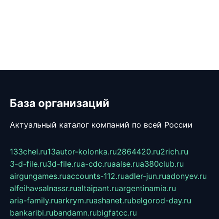
База организаций
Актуальный каталог компаний по всей России
133chel.ru
13autor-kolonka.ru
2864420.ru
2rich.ru
3-d-file.ru
3d-file.ru
a-cdc.ru
aalse.ru
a380club.ru
airgungames.ru
accounts-112.ru
adler-jun.ru
adonyev.ru
alfeihavsalnassr.ru
altaipant.ru
argentinamia.ru
aria-family.ru
arkrym.ru
ashanet.ru
belgorod-day.ru
bankaribi.ru
bandamn.ru
bigfatcc.ru