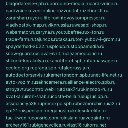
blagodarenie-spb.ru
borodino-media.ru
card-voice.ru
cardvoice.ru
zed-online.ru
zvonitut.ru
zebra-tlt.ru
zarafshan.ru
york-life.ru
vintovoykompressor.ru
vladivostok-map.ru
vlknrussia.ru
wasabi-shop.ru
webamator.ru
zaryna.ru
youtubefree.ru
x-ton.ru
trade-farm.ru
tajuncos.ru
taksu.ru
tor-lyubov-i-grom.ru
spayderhed-2022.ru
splclub.ru
stoppamedia.ru
snow-guard.ru
slovar-ivrit.ru
cleanmedicine.ru
shkurki-karakulya.ru
kanotiforet.spb.ru
tutmassage.ru
ecolog.org.ru
praga.spb.ru
falcorussia.ru
autodoctorservis.ru
kamertondom.spb.ru
net-life.net.ru
avto-vozim.ru
sakhcamera.ru
alliance-electro.spb.ru
stroyavt.ru
controlweb1.ru
tdsak74.ru
kinzozo-ru.ru
kvotka.ru
iron-snab.ru
costa-bella.ru
eugrus.pp.ru
associaciya39.ru
primexpo.spb.ru
bezmorchin.ru
ia2.ru
cpt21.ru
ispecspb.ru
regahost.ru
kolosok-elita.ru
tae-kwon.ru
consrio.com.ru
insiam.ru
avegainfo.ru
archery161.ru
bigencyclica.ru
vlast16.ru
korru.net