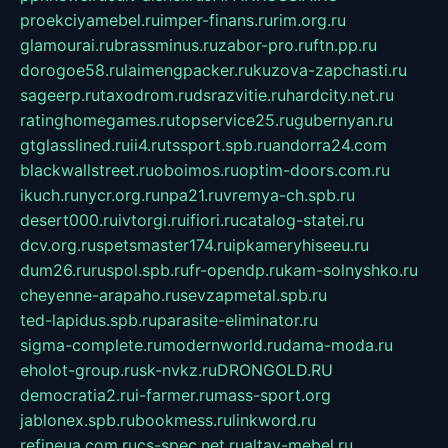
proekciyamebel.ru
imper-finans.ru
rim.org.ru
glamourai.ru
brassminus.ru
zabor-pro.ru
ftn.pp.ru
dorogoe58.ru
laimengpacker.ru
kuzova-zapchasti.ru
sageerp.ru
taxodrom.ru
dsrazvitie.ru
hardcity.net.ru
ratinghomegames.ru
topservice25.ru
gubernyan.ru
gtglasslined.ru
ii4.ru
tssport.spb.ru
andorra24.com
blackwallstreet.ru
oboimos.ru
optim-doors.com.ru
ikuch.ru
nycr.org.ru
npa21.ru
vremya-ch.spb.ru
desert000.ru
ivtorgi.ru
ifiori.ru
catalog-statei.ru
dcv.org.ru
spetsmaster174.ru
ipkameryhiseeu.ru
dum26.ru
ruspol.spb.ru
fr-opendp.ru
kam-solnyshko.ru
cheyenne-arapaho.ru
sevzapmetal.spb.ru
ted-lapidus.spb.ru
parasite-eliminator.ru
sigma-complete.ru
modernworld.ru
dama-moda.ru
eholot-group.ru
sk-nvkz.ru
DRONGOLD.RU
democratia2.ru
i-farmer.ru
mass-sport.org
jablonex.spb.ru
bookmess.ru
linkword.ru
refineua.com.ru
cs-spec.net.ru
altay-mebel.ru