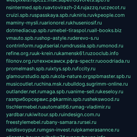
nsintermed.spb.ru
avtovirazh-24.ru
jazzq.ru
czecot.ru
cruizi.spb.ru
spasskaya.spb.ru
kniris.ru
vkpeople.com
maminy-mysli.ru
arionorel.ru
khuseniosif.ru
dotmediacup.spb.ru
mebel-tiraspol.ru
all-books.biz
vmauto.spb.ru
shop-astyle.ru
derevo-s.ru
contrinform.ru
gutserial.ru
mdrussia.spb.ru
monod.ru
refine.org.ru
uk-krein.ru
kamensk61.ru
zooclub.info
filonov.org.ru
технокамск.рф
ra-spectr.ru
ooodriada.ru
promelmash.spb.ru
ixtys.spb.ru
fccity.ru
glamourstudio.spb.ru
kola-nature.org
spbmaster.spb.ru
musicoutlet.ru
china.msk.ru
bulldog.su
grimm-online.ru
outlander.net.ru
maga.spb.ru
anime-sell.ru
keseloy.ru
газприборсервис.рф
karmin.spb.ru
shekswood.ru
tischlermebel.ru
automall66.ru
mag-vladimir.ru
yardbar.ru
kiwitour.spb.ru
indesign.com.ru
freestylemebel.ru
bany-samara.ru
rsei.ru
naidisvoyput.ru
mgsn-invest.ru
ipkamerasannce.ru