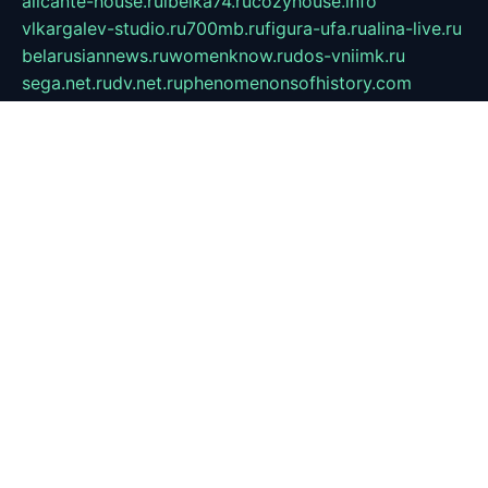
alicante-house.ru
ibelka74.ru
cozyhouse.info
vlkargalev-studio.ru
700mb.ru
figura-ufa.ru
alina-live.ru
belarusiannews.ru
womenknow.ru
dos-vniimk.ru
sega.net.ru
dv.net.ru
phenomenonsofhistory.com
telesputnik.net.ru
wall.pp.ru
pylesosroidmi.ru
gtc-clan.ru
cligs.ru
bibikazap.ru
popova.org.ru
netwhistler.spb.ru
bellvil.ru
bonzon.ru
iss-vladik.ru
defiparis.net.ru
las-gryzas.ru
amku.ru
electednews.spb.ru
feather.org.ru
spar72.ru
tankiigri.ru
dominus.com.ru
ibtree.ru
sanykool.pp.ru
unixlib.org.ru
menatep.spb.ru
gartenterrassen.ru
printeka.ru
skvozilka.com.ru
parkovka-pub.ru
lovemobi.ru
art-ru.ru
emulatorz.com.ru
alucomp.com.ru
tatforum.com.ru
alternativa-profi.ru
dermakler.ru
artsurvey.ru
aredir.ru
khimspas.ru
centr-maxi.ru
2018r.ru
bort-stomer-defort.ru
professional2.ru
gibsons.ru
artselena.ru
art-pilot.ru
ingredient.spb.ru
npfpolimer.spb.ru
argentum.spb.ru
hom-edu.ru