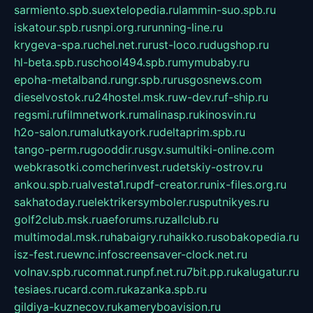
sarmiento.spb.su
extelopedia.ru
lammin-suo.spb.ru
iskatour.spb.ru
snpi.org.ru
running-line.ru
krygeva-spa.ru
chel.net.ru
rust-loco.ru
dugshop.ru
hl-beta.spb.ru
school494.spb.ru
mymubaby.ru
epoha-metalband.ru
ngr.spb.ru
rusgosnews.com
dieselvostok.ru
24hostel.msk.ru
w-dev.ru
f-ship.ru
regsmi.ru
filmnetwork.ru
malinasp.ru
kinosvin.ru
h2o-salon.ru
malutkayork.ru
deltaprim.spb.ru
tango-perm.ru
gooddir.ru
sgv.su
multiki-online.com
webkrasotki.com
cherinvest.ru
detskiy-ostrov.ru
ankou.spb.ru
alvesta1.ru
pdf-creator.ru
nix-files.org.ru
sakhatoday.ru
elektrikersymboler.ru
sputnikyes.ru
golf2club.msk.ru
aeforums.ru
zallclub.ru
multimodal.msk.ru
habaigry.ru
haikko.ru
sobakopedia.ru
isz-fest.ru
ewnc.info
screensaver-clock.net.ru
volnav.spb.ru
comnat.ru
npf.net.ru
7bit.pp.ru
kalugatur.ru
tesiaes.ru
card.com.ru
kazanka.spb.ru
gildiya-kuznecov.ru
kameryboavision.ru