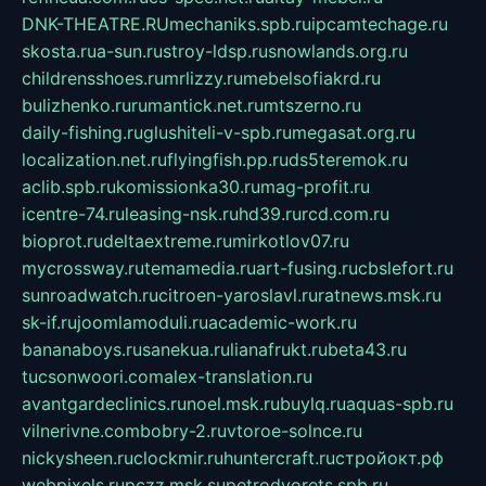
DNK-THEATRE.RU
mechaniks.spb.ru
ipcamtechage.ru
skosta.ru
a-sun.ru
stroy-ldsp.ru
snowlands.org.ru
childrensshoes.ru
mrlizzy.ru
mebelsofiakrd.ru
bulizhenko.ru
rumantick.net.ru
mtszerno.ru
daily-fishing.ru
glushiteli-v-spb.ru
megasat.org.ru
localization.net.ru
flyingfish.pp.ru
ds5teremok.ru
aclib.spb.ru
komissionka30.ru
mag-profit.ru
icentre-74.ru
leasing-nsk.ru
hd39.ru
rcd.com.ru
bioprot.ru
deltaextreme.ru
mirkotlov07.ru
mycrossway.ru
temamedia.ru
art-fusing.ru
cbslefort.ru
sunroadwatch.ru
citroen-yaroslavl.ru
ratnews.msk.ru
sk-if.ru
joomlamoduli.ru
academic-work.ru
bananaboys.ru
sanekua.ru
lianafrukt.ru
beta43.ru
tucsonwoori.com
alex-translation.ru
avantgardeclinics.ru
noel.msk.ru
buylq.ru
aquas-spb.ru
vilnerivne.com
bobry-2.ru
vtoroe-solnce.ru
nickysheen.ru
clockmir.ru
huntercraft.ru
стройокт.рф
webpixels.ru
pczz.msk.su
petrodvorets.spb.ru