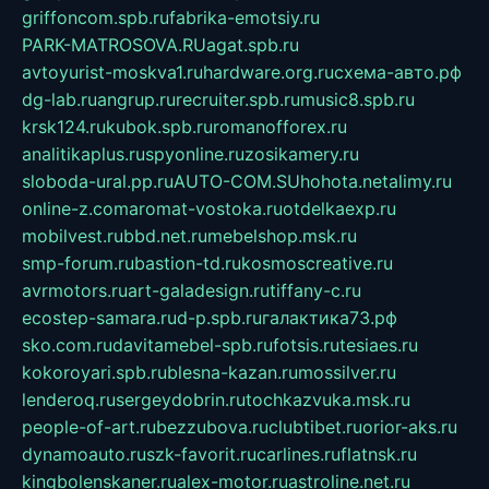
griffoncom.spb.ru
fabrika-emotsiy.ru
PARK-MATROSOVA.RU
agat.spb.ru
avtoyurist-moskva1.ru
hardware.org.ru
схема-авто.рф
dg-lab.ru
angrup.ru
recruiter.spb.ru
music8.spb.ru
krsk124.ru
kubok.spb.ru
romanofforex.ru
analitikaplus.ru
spyonline.ru
zosikamery.ru
sloboda-ural.pp.ru
AUTO-COM.SU
hohota.net
alimy.ru
online-z.com
aromat-vostoka.ru
otdelkaexp.ru
mobilvest.ru
bbd.net.ru
mebelshop.msk.ru
smp-forum.ru
bastion-td.ru
kosmoscreative.ru
avrmotors.ru
art-galadesign.ru
tiffany-c.ru
ecostep-samara.ru
d-p.spb.ru
галактика73.рф
sko.com.ru
davitamebel-spb.ru
fotsis.ru
tesiaes.ru
kokoroyari.spb.ru
blesna-kazan.ru
mossilver.ru
lenderoq.ru
sergeydobrin.ru
tochkazvuka.msk.ru
people-of-art.ru
bezzubova.ru
clubtibet.ru
orior-aks.ru
dynamoauto.ru
szk-favorit.ru
carlines.ru
flatnsk.ru
kingbolenskaner.ru
alex-motor.ru
astroline.net.ru