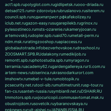
act1.spb.ru
polyglot.com.ru
gidlipetsk.ru
ooo-driada.ru
detsad125.ru
mir-zdoroviya.ru
bruslanovo.ru
siterem.ru
council.spb.ru
лодкипатриот.рф
kafekolizey.ru
iclub.net.ru
gazon-easy.ru
sugarepilekb.ru
grinox.ru
pylesostineco.ru
msts-ozarenie.ru
kameryjooan.ru
artemovskij.ru
dopler.spb.ru
aid70.ru
metall-perm.ru
ndm.msk.ru
ratingzooshop.ru
apiaccess.ru
globalautotrade.info
bezverhovskoe.ru
drsschool.ru
ZOOSMART.SPB.RU
dalakony.ru
medikijob.ru
remontt.spb.ru
photostudia.spb.ru
myragon.ru
terramia.ru
academy62.ru
gardengallereya.ru
rti.com.ru
artem-news.ru
biserinca.ru
krasnodarkurort.com
imshowtv.ru
mebel-v-tule.ru
mobtopik.ru
pcsecurity.net.ru
tool-sib.ru
multimetrunit.ru
sp-tour.ru
fan-cs.ru
santeh-russia.ru
symbian9.net.ru
DSHAIR.RU
tmmotors.spb.ru
xjocuricopii.com
musavtomat.msk.ru
obustrojdom.ru
sovetcik.ru
ybaranovskaya.ru
ppknews.ru
cult-alshei.ru
JAPANRUSSIA.RU