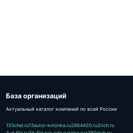
База организаций
Актуальный каталог компаний по всей России
133chel.ru
13autor-kolonka.ru
2864420.ru
2rich.ru
3-d-file.ru
3d-file.ru
a-cdc.ru
aalse.ru
a380club.ru