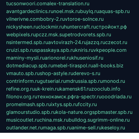
tucsonwoori.com
alex-translation.ru
avantgardeclinics.ru
noel.msk.ru
buylq.ru
aquas-spb.ru
vilnerivne.com
bobry-2.ru
vtoroe-solnce.ru
nickysheen.ru
clockmir.ru
huntercraft.ru
стройокт.рф
webpixels.ru
pczz.msk.su
petrodvorets.spb.ru
nsintermed.spb.ru
avtovirazh-24.ru
jazzq.ru
czecot.ru
cruizi.spb.ru
spasskaya.spb.ru
kniris.ru
vkpeople.com
maminy-mysli.ru
arionorel.ru
khuseniosif.ru
dotmediacup.spb.ru
mebel-tiraspol.ru
all-books.biz
vmauto.spb.ru
shop-astyle.ru
derevo-s.ru
contrinform.ru
gutserial.ru
mdrussia.spb.ru
monod.ru
refine.org.ru
uk-krein.ru
kamensk61.ru
zooclub.info
filonov.org.ru
технокамск.рф
ra-spectr.ru
ooodriada.ru
promelmash.spb.ru
ixtys.spb.ru
fccity.ru
glamourstudio.spb.ru
kola-nature.org
spbmaster.spb.ru
musicoutlet.ru
china.msk.ru
bulldog.su
grimm-online.ru
outlander.net.ru
maga.spb.ru
anime-sell.ru
keseloy.ru
газприборсервис.рф
karmin.spb.ru
shekswood.ru