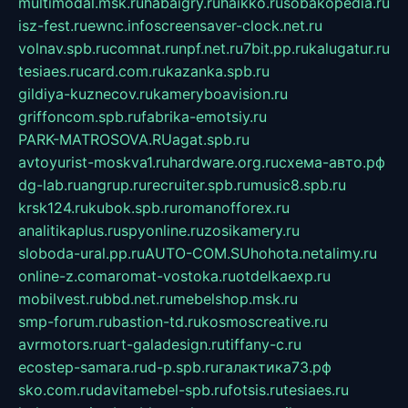
multimodal.msk.ru
habaigry.ru
haikko.ru
sobakopedia.ru
isz-fest.ru
ewnc.info
screensaver-clock.net.ru
volnav.spb.ru
comnat.ru
npf.net.ru
7bit.pp.ru
kalugatur.ru
tesiaes.ru
card.com.ru
kazanka.spb.ru
gildiya-kuznecov.ru
kameryboavision.ru
griffoncom.spb.ru
fabrika-emotsiy.ru
PARK-MATROSOVA.RU
agat.spb.ru
avtoyurist-moskva1.ru
hardware.org.ru
схема-авто.рф
dg-lab.ru
angrup.ru
recruiter.spb.ru
music8.spb.ru
krsk124.ru
kubok.spb.ru
romanofforex.ru
analitikaplus.ru
spyonline.ru
zosikamery.ru
sloboda-ural.pp.ru
AUTO-COM.SU
hohota.net
alimy.ru
online-z.com
aromat-vostoka.ru
otdelkaexp.ru
mobilvest.ru
bbd.net.ru
mebelshop.msk.ru
smp-forum.ru
bastion-td.ru
kosmoscreative.ru
avrmotors.ru
art-galadesign.ru
tiffany-c.ru
ecostep-samara.ru
d-p.spb.ru
галактика73.рф
sko.com.ru
davitamebel-spb.ru
fotsis.ru
tesiaes.ru