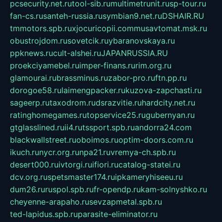
pcsecurity.net.ru
tool-sib.ru
multimetrunit.ru
sp-tour.ru
fan-cs.ru
santeh-russia.ru
symbian9.net.ru
DSHAIR.RU
tmmotors.spb.ru
xjocuricopii.com
musavtomat.msk.ru
obustrojdom.ru
sovetcik.ru
ybaranovskaya.ru
ppknews.ru
cult-alshei.ru
JAPANRUSSIA.RU
proekciyamebel.ru
imper-finans.ru
rim.org.ru
glamourai.ru
brassminus.ru
zabor-pro.ru
ftn.pp.ru
dorogoe58.ru
laimengpacker.ru
kuzova-zapchasti.ru
sageerp.ru
taxodrom.ru
dsrazvitie.ru
hardcity.net.ru
ratinghomegames.ru
topservice25.ru
gubernyan.ru
gtglasslined.ru
ii4.ru
tssport.spb.ru
andorra24.com
blackwallstreet.ru
oboimos.ru
optim-doors.com.ru
ikuch.ru
nycr.org.ru
npa21.ru
vremya-ch.spb.ru
desert000.ru
ivtorgi.ru
ifiori.ru
catalog-statei.ru
dcv.org.ru
spetsmaster174.ru
ipkameryhiseeu.ru
dum26.ru
ruspol.spb.ru
fr-opendp.ru
kam-solnyshko.ru
cheyenne-arapaho.ru
sevzapmetal.spb.ru
ted-lapidus.spb.ru
parasite-eliminator.ru