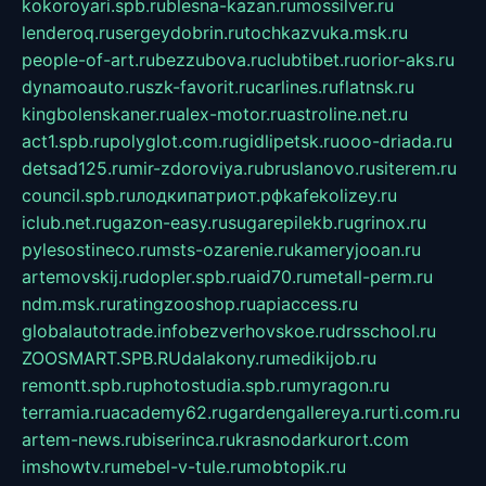
kokoroyari.spb.ru
blesna-kazan.ru
mossilver.ru
lenderoq.ru
sergeydobrin.ru
tochkazvuka.msk.ru
people-of-art.ru
bezzubova.ru
clubtibet.ru
orior-aks.ru
dynamoauto.ru
szk-favorit.ru
carlines.ru
flatnsk.ru
kingbolenskaner.ru
alex-motor.ru
astroline.net.ru
act1.spb.ru
polyglot.com.ru
gidlipetsk.ru
ooo-driada.ru
detsad125.ru
mir-zdoroviya.ru
bruslanovo.ru
siterem.ru
council.spb.ru
лодкипатриот.рф
kafekolizey.ru
iclub.net.ru
gazon-easy.ru
sugarepilekb.ru
grinox.ru
pylesostineco.ru
msts-ozarenie.ru
kameryjooan.ru
artemovskij.ru
dopler.spb.ru
aid70.ru
metall-perm.ru
ndm.msk.ru
ratingzooshop.ru
apiaccess.ru
globalautotrade.info
bezverhovskoe.ru
drsschool.ru
ZOOSMART.SPB.RU
dalakony.ru
medikijob.ru
remontt.spb.ru
photostudia.spb.ru
myragon.ru
terramia.ru
academy62.ru
gardengallereya.ru
rti.com.ru
artem-news.ru
biserinca.ru
krasnodarkurort.com
imshowtv.ru
mebel-v-tule.ru
mobtopik.ru