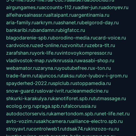
airgungames.ru
accounts-112.ru
adler-jun.ru
adonyev.ru
alfeihavsalnassr.ru
altaipant.ru
argentinamia.ru
aria-family.ru
arkrym.ru
ashanet.ru
belgorod-day.ru
bankaribi.ru
bandamn.ru
bigfatcc.ru
blagodarenie-spb.ru
borodino-media.ru
card-voice.ru
cardvoice.ru
zed-online.ru
zvonitut.ru
zebra-tlt.ru
zarafshan.ru
york-life.ru
vintovoykompressor.ru
vladivostok-map.ru
vlknrussia.ru
wasabi-shop.ru
webamator.ru
zaryna.ru
youtubefree.ru
x-ton.ru
trade-farm.ru
tajuncos.ru
taksu.ru
tor-lyubov-i-grom.ru
spayderhed-2022.ru
splclub.ru
stoppamedia.ru
snow-guard.ru
slovar-ivrit.ru
cleanmedicine.ru
shkurki-karakulya.ru
kanotiforet.spb.ru
tutmassage.ru
ecolog.org.ru
praga.spb.ru
falcorussia.ru
autodoctorservis.ru
kamertondom.spb.ru
net-life.net.ru
avto-vozim.ru
sakhcamera.ru
alliance-electro.spb.ru
stroyavt.ru
controlweb1.ru
tdsak74.ru
kinzozo-ru.ru