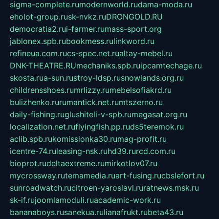
sigma-complete.ru
modernworld.ru
dama-moda.ru
eholot-group.ru
sk-nvkz.ru
DRONGOLD.RU
democratia2.ru
i-farmer.ru
mass-sport.org
jablonex.spb.ru
bookmess.ru
linkword.ru
refineua.com.ru
cs-spec.net.ru
altay-mebel.ru
DNK-THEATRE.RU
mechaniks.spb.ru
ipcamtechage.ru
skosta.ru
a-sun.ru
stroy-ldsp.ru
snowlands.org.ru
childrensshoes.ru
mrlizzy.ru
mebelsofiakrd.ru
bulizhenko.ru
rumantick.net.ru
mtszerno.ru
daily-fishing.ru
glushiteli-v-spb.ru
megasat.org.ru
localization.net.ru
flyingfish.pp.ru
ds5teremok.ru
aclib.spb.ru
komissionka30.ru
mag-profit.ru
icentre-74.ru
leasing-nsk.ru
hd39.ru
rcd.com.ru
bioprot.ru
deltaextreme.ru
mirkotlov07.ru
mycrossway.ru
temamedia.ru
art-fusing.ru
cbslefort.ru
sunroadwatch.ru
citroen-yaroslavl.ru
ratnews.msk.ru
sk-if.ru
joomlamoduli.ru
academic-work.ru
bananaboys.ru
sanekua.ru
lianafrukt.ru
beta43.ru