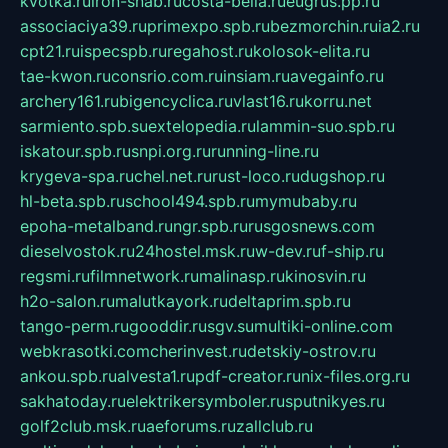
kvotka.ru
iron-snab.ru
costa-bella.ru
eugrus.pp.ru
associaciya39.ru
primexpo.spb.ru
bezmorchin.ru
ia2.ru
cpt21.ru
ispecspb.ru
regahost.ru
kolosok-elita.ru
tae-kwon.ru
consrio.com.ru
insiam.ru
avegainfo.ru
archery161.ru
bigencyclica.ru
vlast16.ru
korru.net
sarmiento.spb.su
extelopedia.ru
lammin-suo.spb.ru
iskatour.spb.ru
snpi.org.ru
running-line.ru
krygeva-spa.ru
chel.net.ru
rust-loco.ru
dugshop.ru
hl-beta.spb.ru
school494.spb.ru
mymubaby.ru
epoha-metalband.ru
ngr.spb.ru
rusgosnews.com
dieselvostok.ru
24hostel.msk.ru
w-dev.ru
f-ship.ru
regsmi.ru
filmnetwork.ru
malinasp.ru
kinosvin.ru
h2o-salon.ru
malutkayork.ru
deltaprim.spb.ru
tango-perm.ru
gooddir.ru
sgv.su
multiki-online.com
webkrasotki.com
cherinvest.ru
detskiy-ostrov.ru
ankou.spb.ru
alvesta1.ru
pdf-creator.ru
nix-files.org.ru
sakhatoday.ru
elektrikersymboler.ru
sputnikyes.ru
golf2club.msk.ru
aeforums.ru
zallclub.ru