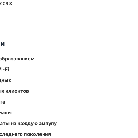
ассаж
ми
образованием
i-Fi
одных
ых клиентов
га
риалы
аты на каждую ампулу
следнего поколения