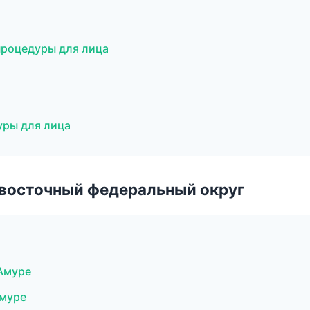
процедуры для лица
уры для лица
евосточный федеральный округ
-Амуре
Амуре