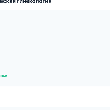
еская гинекология
инск