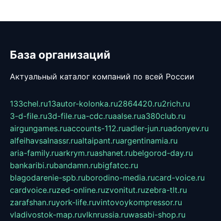
База организаций
Актуальный каталог компаний по всей России
133chel.ru
13autor-kolonka.ru
2864420.ru
2rich.ru
3-d-file.ru
3d-file.ru
a-cdc.ru
aalse.ru
a380club.ru
airgungames.ru
accounts-112.ru
adler-jun.ru
adonyev.ru
alfeihavsalnassr.ru
altaipant.ru
argentinamia.ru
aria-family.ru
arkrym.ru
ashanet.ru
belgorod-day.ru
bankaribi.ru
bandamn.ru
bigfatcc.ru
blagodarenie-spb.ru
borodino-media.ru
card-voice.ru
cardvoice.ru
zed-online.ru
zvonitut.ru
zebra-tlt.ru
zarafshan.ru
york-life.ru
vintovoykompressor.ru
vladivostok-map.ru
vlknrussia.ru
wasabi-shop.ru