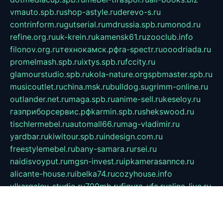
vmauto.spb.ru
shop-astyle.ru
derevo-s.ru
contrinform.ru
gutserial.ru
mdrussia.spb.ru
monod.ru
refine.org.ru
uk-krein.ru
kamensk61.ru
zooclub.info
filonov.org.ru
технокамск.рф
ra-spectr.ru
ooodriada.ru
promelmash.spb.ru
ixtys.spb.ru
fccity.ru
glamourstudio.spb.ru
kola-nature.org
spbmaster.spb.ru
musicoutlet.ru
china.msk.ru
bulldog.su
grimm-online.ru
outlander.net.ru
maga.spb.ru
anime-sell.ru
keseloy.ru
газприборсервис.рф
karmin.spb.ru
shekswood.ru
tischlermebel.ru
automall66.ru
mag-vladimir.ru
yardbar.ru
kiwitour.spb.ru
indesign.com.ru
freestylemebel.ru
bany-samara.ru
rsei.ru
naidisvoyput.ru
mgsn-invest.ru
ipkamerasannce.ru
alicante-house.ru
ibelka74.ru
cozyhouse.info
vlkargalev-studio.ru
700mb.ru
figura-ufa.ru
alina-live.ru
belarusiannews.ru
womenknow.ru
dos-vniimk.ru
sega.net.ru
dv.net.ru
phenomenonsofhistory.com