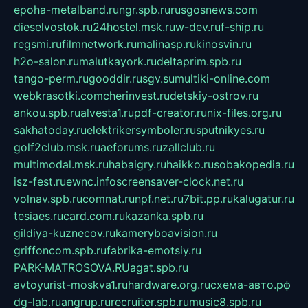
epoha-metalband.ru
ngr.spb.ru
rusgosnews.com
dieselvostok.ru
24hostel.msk.ru
w-dev.ru
f-ship.ru
regsmi.ru
filmnetwork.ru
malinasp.ru
kinosvin.ru
h2o-salon.ru
malutkayork.ru
deltaprim.spb.ru
tango-perm.ru
gooddir.ru
sgv.su
multiki-online.com
webkrasotki.com
cherinvest.ru
detskiy-ostrov.ru
ankou.spb.ru
alvesta1.ru
pdf-creator.ru
nix-files.org.ru
sakhatoday.ru
elektrikersymboler.ru
sputnikyes.ru
golf2club.msk.ru
aeforums.ru
zallclub.ru
multimodal.msk.ru
habaigry.ru
haikko.ru
sobakopedia.ru
isz-fest.ru
ewnc.info
screensaver-clock.net.ru
volnav.spb.ru
comnat.ru
npf.net.ru
7bit.pp.ru
kalugatur.ru
tesiaes.ru
card.com.ru
kazanka.spb.ru
gildiya-kuznecov.ru
kameryboavision.ru
griffoncom.spb.ru
fabrika-emotsiy.ru
PARK-MATROSOVA.RU
agat.spb.ru
avtoyurist-moskva1.ru
hardware.org.ru
схема-авто.рф
dg-lab.ru
angrup.ru
recruiter.spb.ru
music8.spb.ru