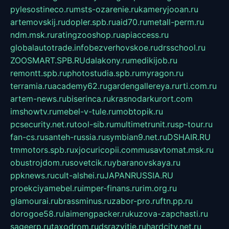
pylesostineco.ru
msts-ozarenie.ru
kameryjooan.ru
artemovskij.ru
dopler.spb.ru
aid70.ru
metall-perm.ru
ndm.msk.ru
ratingzooshop.ru
apiaccess.ru
globalautotrade.info
bezverhovskoe.ru
drsschool.ru
ZOOSMART.SPB.RU
dalakony.ru
medikijob.ru
remontt.spb.ru
photostudia.spb.ru
myragon.ru
terramia.ru
academy62.ru
gardengallereya.ru
rti.com.ru
artem-news.ru
biserinca.ru
krasnodarkurort.com
imshowtv.ru
mebel-v-tule.ru
mobtopik.ru
pcsecurity.net.ru
tool-sib.ru
multimetrunit.ru
sp-tour.ru
fan-cs.ru
santeh-russia.ru
symbian9.net.ru
DSHAIR.RU
tmmotors.spb.ru
xjocuricopii.com
musavtomat.msk.ru
obustrojdom.ru
sovetcik.ru
ybaranovskaya.ru
ppknews.ru
cult-alshei.ru
JAPANRUSSIA.RU
proekciyamebel.ru
imper-finans.ru
rim.org.ru
glamourai.ru
brassminus.ru
zabor-pro.ru
ftn.pp.ru
dorogoe58.ru
laimengpacker.ru
kuzova-zapchasti.ru
sageerp.ru
taxodrom.ru
dsrazvitie.ru
hardcity.net.ru