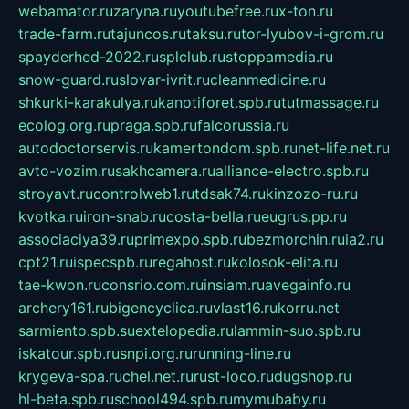
webamator.ru
zaryna.ru
youtubefree.ru
x-ton.ru
trade-farm.ru
tajuncos.ru
taksu.ru
tor-lyubov-i-grom.ru
spayderhed-2022.ru
splclub.ru
stoppamedia.ru
snow-guard.ru
slovar-ivrit.ru
cleanmedicine.ru
shkurki-karakulya.ru
kanotiforet.spb.ru
tutmassage.ru
ecolog.org.ru
praga.spb.ru
falcorussia.ru
autodoctorservis.ru
kamertondom.spb.ru
net-life.net.ru
avto-vozim.ru
sakhcamera.ru
alliance-electro.spb.ru
stroyavt.ru
controlweb1.ru
tdsak74.ru
kinzozo-ru.ru
kvotka.ru
iron-snab.ru
costa-bella.ru
eugrus.pp.ru
associaciya39.ru
primexpo.spb.ru
bezmorchin.ru
ia2.ru
cpt21.ru
ispecspb.ru
regahost.ru
kolosok-elita.ru
tae-kwon.ru
consrio.com.ru
insiam.ru
avegainfo.ru
archery161.ru
bigencyclica.ru
vlast16.ru
korru.net
sarmiento.spb.su
extelopedia.ru
lammin-suo.spb.ru
iskatour.spb.ru
snpi.org.ru
running-line.ru
krygeva-spa.ru
chel.net.ru
rust-loco.ru
dugshop.ru
hl-beta.spb.ru
school494.spb.ru
mymubaby.ru