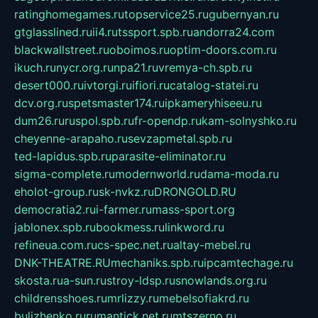
ratinghomegames.ru
topservice25.ru
gubernyan.ru
gtglasslined.ru
ii4.ru
tssport.spb.ru
andorra24.com
blackwallstreet.ru
oboimos.ru
optim-doors.com.ru
ikuch.ru
nycr.org.ru
npa21.ru
vremya-ch.spb.ru
desert000.ru
ivtorgi.ru
ifiori.ru
catalog-statei.ru
dcv.org.ru
spetsmaster174.ru
ipkameryhiseeu.ru
dum26.ru
ruspol.spb.ru
fr-opendp.ru
kam-solnyshko.ru
cheyenne-arapaho.ru
sevzapmetal.spb.ru
ted-lapidus.spb.ru
parasite-eliminator.ru
sigma-complete.ru
modernworld.ru
dama-moda.ru
eholot-group.ru
sk-nvkz.ru
DRONGOLD.RU
democratia2.ru
i-farmer.ru
mass-sport.org
jablonex.spb.ru
bookmess.ru
linkword.ru
refineua.com.ru
cs-spec.net.ru
altay-mebel.ru
DNK-THEATRE.RU
mechaniks.spb.ru
ipcamtechage.ru
skosta.ru
a-sun.ru
stroy-ldsp.ru
snowlands.org.ru
childrensshoes.ru
mrlizzy.ru
mebelsofiakrd.ru
bulizhenko.ru
rumantick.net.ru
mtszerno.ru