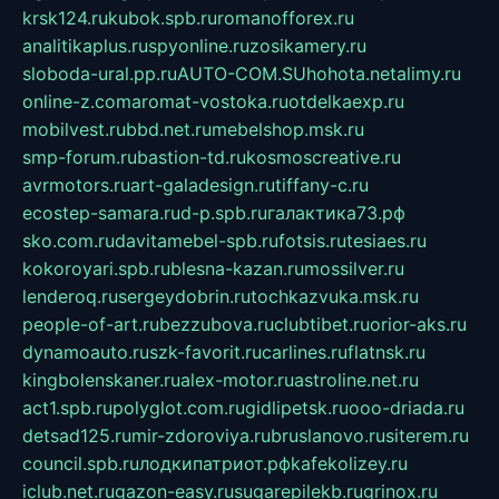
krsk124.ru
kubok.spb.ru
romanofforex.ru
analitikaplus.ru
spyonline.ru
zosikamery.ru
sloboda-ural.pp.ru
AUTO-COM.SU
hohota.net
alimy.ru
online-z.com
aromat-vostoka.ru
otdelkaexp.ru
mobilvest.ru
bbd.net.ru
mebelshop.msk.ru
smp-forum.ru
bastion-td.ru
kosmoscreative.ru
avrmotors.ru
art-galadesign.ru
tiffany-c.ru
ecostep-samara.ru
d-p.spb.ru
галактика73.рф
sko.com.ru
davitamebel-spb.ru
fotsis.ru
tesiaes.ru
kokoroyari.spb.ru
blesna-kazan.ru
mossilver.ru
lenderoq.ru
sergeydobrin.ru
tochkazvuka.msk.ru
people-of-art.ru
bezzubova.ru
clubtibet.ru
orior-aks.ru
dynamoauto.ru
szk-favorit.ru
carlines.ru
flatnsk.ru
kingbolenskaner.ru
alex-motor.ru
astroline.net.ru
act1.spb.ru
polyglot.com.ru
gidlipetsk.ru
ooo-driada.ru
detsad125.ru
mir-zdoroviya.ru
bruslanovo.ru
siterem.ru
council.spb.ru
лодкипатриот.рф
kafekolizey.ru
iclub.net.ru
gazon-easy.ru
sugarepilekb.ru
grinox.ru