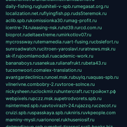
daily-fishing.ru
glushiteli-v-spb.ru
megasat.org.ru
localization.net.ru
flyingfish.pp.ru
ds5teremok.ru
aclib.spb.ru
komissionka30.ru
mag-profit.ru
icentre-74.ru
leasing-nsk.ru
hd39.ru
rcd.com.ru
bioprot.ru
deltaextreme.ru
mirkotlov07.ru
mycrossway.ru
temamedia.ru
art-fusing.ru
cbslefort.ru
sunroadwatch.ru
citroen-yaroslavl.ru
ratnews.msk.ru
sk-if.ru
joomlamoduli.ru
academic-work.ru
bananaboys.ru
sanekua.ru
lianafrukt.ru
beta43.ru
tucsonwoori.com
alex-translation.ru
avantgardeclinics.ru
noel.msk.ru
buylq.ru
aquas-spb.ru
vilnerivne.com
bobry-2.ru
vtoroe-solnce.ru
nickysheen.ru
clockmir.ru
huntercraft.ru
стройокт.рф
webpixels.ru
pczz.msk.su
petrodvorets.spb.ru
nsintermed.spb.ru
avtovirazh-24.ru
jazzq.ru
czecot.ru
cruizi.spb.ru
spasskaya.spb.ru
kniris.ru
vkpeople.com
maminy-mysli.ru
arionorel.ru
khuseniosif.ru
dotmediacup.spb.ru
mebel-tiraspol.ru
all-books.biz