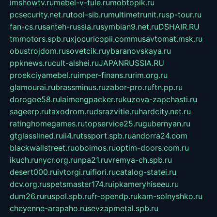
imshowtv.ru
mebel-v-tule.ru
mobtopik.ru
pcsecurity.net.ru
tool-sib.ru
multimetrunit.ru
sp-tour.ru
fan-cs.ru
santeh-russia.ru
symbian9.net.ru
DSHAIR.RU
tmmotors.spb.ru
xjocuricopii.com
musavtomat.msk.ru
obustrojdom.ru
sovetcik.ru
ybaranovskaya.ru
ppknews.ru
cult-alshei.ru
JAPANRUSSIA.RU
proekciyamebel.ru
imper-finans.ru
rim.org.ru
glamourai.ru
brassminus.ru
zabor-pro.ru
ftn.pp.ru
dorogoe58.ru
laimengpacker.ru
kuzova-zapchasti.ru
sageerp.ru
taxodrom.ru
dsrazvitie.ru
hardcity.net.ru
ratinghomegames.ru
topservice25.ru
gubernyan.ru
gtglasslined.ru
ii4.ru
tssport.spb.ru
andorra24.com
blackwallstreet.ru
oboimos.ru
optim-doors.com.ru
ikuch.ru
nycr.org.ru
npa21.ru
vremya-ch.spb.ru
desert000.ru
ivtorgi.ru
ifiori.ru
catalog-statei.ru
dcv.org.ru
spetsmaster174.ru
ipkameryhiseeu.ru
dum26.ru
ruspol.spb.ru
fr-opendp.ru
kam-solnyshko.ru
cheyenne-arapaho.ru
sevzapmetal.spb.ru