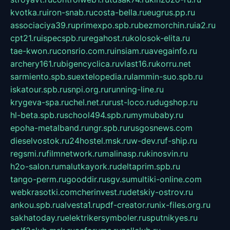
kvotka.ru
iron-snab.ru
costa-bella.ru
eugrus.pp.ru
associaciya39.ru
primexpo.spb.ru
bezmorchin.ru
ia2.ru
cpt21.ru
ispecspb.ru
regahost.ru
kolosok-elita.ru
tae-kwon.ru
consrio.com.ru
insiam.ru
avegainfo.ru
archery161.ru
bigencyclica.ru
vlast16.ru
korru.net
sarmiento.spb.su
extelopedia.ru
lammin-suo.spb.ru
iskatour.spb.ru
snpi.org.ru
running-line.ru
krygeva-spa.ru
chel.net.ru
rust-loco.ru
dugshop.ru
hl-beta.spb.ru
school494.spb.ru
mymubaby.ru
epoha-metalband.ru
ngr.spb.ru
rusgosnews.com
dieselvostok.ru
24hostel.msk.ru
w-dev.ru
f-ship.ru
regsmi.ru
filmnetwork.ru
malinasp.ru
kinosvin.ru
h2o-salon.ru
malutkayork.ru
deltaprim.spb.ru
tango-perm.ru
gooddir.ru
sgv.su
multiki-online.com
webkrasotki.com
cherinvest.ru
detskiy-ostrov.ru
ankou.spb.ru
alvesta1.ru
pdf-creator.ru
nix-files.org.ru
sakhatoday.ru
elektrikersymboler.ru
sputnikyes.ru