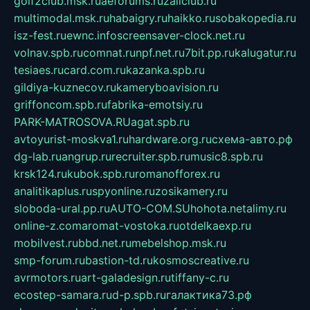
golf2club.msk.ru
aeforums.ru
zallclub.ru
multimodal.msk.ru
habaigry.ru
haikko.ru
sobakopedia.ru
isz-fest.ru
ewnc.info
screensaver-clock.net.ru
volnav.spb.ru
comnat.ru
npf.net.ru
7bit.pp.ru
kalugatur.ru
tesiaes.ru
card.com.ru
kazanka.spb.ru
gildiya-kuznecov.ru
kameryboavision.ru
griffoncom.spb.ru
fabrika-emotsiy.ru
PARK-MATROSOVA.RU
agat.spb.ru
avtoyurist-moskva1.ru
hardware.org.ru
схема-авто.рф
dg-lab.ru
angrup.ru
recruiter.spb.ru
music8.spb.ru
krsk124.ru
kubok.spb.ru
romanofforex.ru
analitikaplus.ru
spyonline.ru
zosikamery.ru
sloboda-ural.pp.ru
AUTO-COM.SU
hohota.net
alimy.ru
online-z.com
aromat-vostoka.ru
otdelkaexp.ru
mobilvest.ru
bbd.net.ru
mebelshop.msk.ru
smp-forum.ru
bastion-td.ru
kosmoscreative.ru
avrmotors.ru
art-galadesign.ru
tiffany-c.ru
ecostep-samara.ru
d-p.spb.ru
галактика73.рф