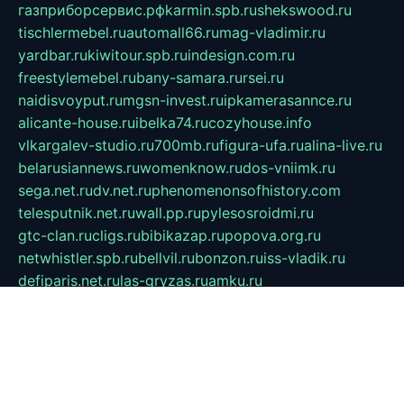
газприборсервис.рф
karmin.spb.ru
shekswood.ru
tischlermebel.ru
automall66.ru
mag-vladimir.ru
yardbar.ru
kiwitour.spb.ru
indesign.com.ru
freestylemebel.ru
bany-samara.ru
rsei.ru
naidisvoyput.ru
mgsn-invest.ru
ipkamerasannce.ru
alicante-house.ru
ibelka74.ru
cozyhouse.info
vlkargalev-studio.ru
700mb.ru
figura-ufa.ru
alina-live.ru
belarusiannews.ru
womenknow.ru
dos-vniimk.ru
sega.net.ru
dv.net.ru
phenomenonsofhistory.com
telesputnik.net.ru
wall.pp.ru
pylesosroidmi.ru
gtc-clan.ru
cligs.ru
bibikazap.ru
popova.org.ru
netwhistler.spb.ru
bellvil.ru
bonzon.ru
iss-vladik.ru
defiparis.net.ru
las-gryzas.ru
amku.ru
electednews.spb.ru
feather.org.ru
spar72.ru
tankiigri.ru
dominus.com.ru
ibtree.ru
sanykool.pp.ru
unixlib.org.ru
menatep.spb.ru
gartenterrassen.ru
printeka.ru
skvozilka.com.ru
parkovka-pub.ru
lovemobi.ru
art-ru.ru
emulatorz.com.ru
alucomp.com.ru
tatforum.com.ru