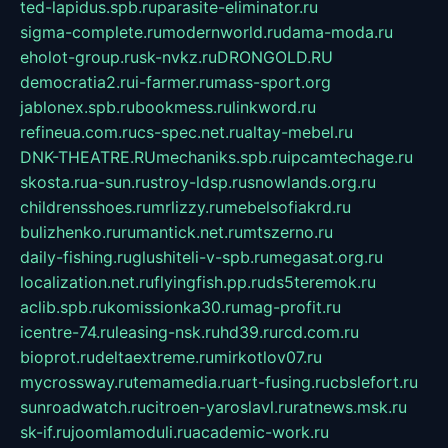
ted-lapidus.spb.ru
parasite-eliminator.ru
sigma-complete.ru
modernworld.ru
dama-moda.ru
eholot-group.ru
sk-nvkz.ru
DRONGOLD.RU
democratia2.ru
i-farmer.ru
mass-sport.org
jablonex.spb.ru
bookmess.ru
linkword.ru
refineua.com.ru
cs-spec.net.ru
altay-mebel.ru
DNK-THEATRE.RU
mechaniks.spb.ru
ipcamtechage.ru
skosta.ru
a-sun.ru
stroy-ldsp.ru
snowlands.org.ru
childrensshoes.ru
mrlizzy.ru
mebelsofiakrd.ru
bulizhenko.ru
rumantick.net.ru
mtszerno.ru
daily-fishing.ru
glushiteli-v-spb.ru
megasat.org.ru
localization.net.ru
flyingfish.pp.ru
ds5teremok.ru
aclib.spb.ru
komissionka30.ru
mag-profit.ru
icentre-74.ru
leasing-nsk.ru
hd39.ru
rcd.com.ru
bioprot.ru
deltaextreme.ru
mirkotlov07.ru
mycrossway.ru
temamedia.ru
art-fusing.ru
cbslefort.ru
sunroadwatch.ru
citroen-yaroslavl.ru
ratnews.msk.ru
sk-if.ru
joomlamoduli.ru
academic-work.ru