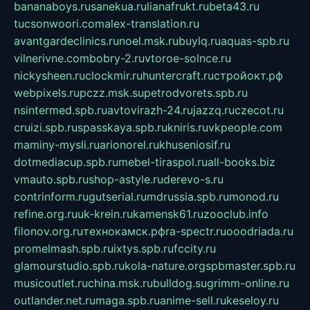
bananaboys.ru
sanekua.ru
lianafrukt.ru
beta43.ru
tucsonwoori.com
alex-translation.ru
avantgardeclinics.ru
noel.msk.ru
buylq.ru
aquas-spb.ru
vilnerivne.com
bobry-2.ru
vtoroe-solnce.ru
nickysheen.ru
clockmir.ru
huntercraft.ru
стройокт.рф
webpixels.ru
pczz.msk.su
petrodvorets.spb.ru
nsintermed.spb.ru
avtovirazh-24.ru
jazzq.ru
czecot.ru
cruizi.spb.ru
spasskaya.spb.ru
kniris.ru
vkpeople.com
maminy-mysli.ru
arionorel.ru
khuseniosif.ru
dotmediacup.spb.ru
mebel-tiraspol.ru
all-books.biz
vmauto.spb.ru
shop-astyle.ru
derevo-s.ru
contrinform.ru
gutserial.ru
mdrussia.spb.ru
monod.ru
refine.org.ru
uk-krein.ru
kamensk61.ru
zooclub.info
filonov.org.ru
технокамск.рф
ra-spectr.ru
ooodriada.ru
promelmash.spb.ru
ixtys.spb.ru
fccity.ru
glamourstudio.spb.ru
kola-nature.org
spbmaster.spb.ru
musicoutlet.ru
china.msk.ru
bulldog.su
grimm-online.ru
outlander.net.ru
maga.spb.ru
anime-sell.ru
keseloy.ru