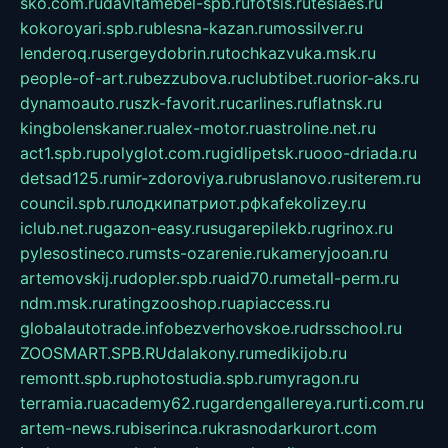
sko.com.ru
davitamebel-spb.ru
fotsis.ru
tesiaes.ru
kokoroyari.spb.ru
blesna-kazan.ru
mossilver.ru
lenderoq.ru
sergeydobrin.ru
tochkazvuka.msk.ru
people-of-art.ru
bezzubova.ru
clubtibet.ru
orior-aks.ru
dynamoauto.ru
szk-favorit.ru
carlines.ru
flatnsk.ru
kingbolenskaner.ru
alex-motor.ru
astroline.net.ru
act1.spb.ru
polyglot.com.ru
gidlipetsk.ru
ooo-driada.ru
detsad125.ru
mir-zdoroviya.ru
bruslanovo.ru
siterem.ru
council.spb.ru
лодкипатриот.рф
kafekolizey.ru
iclub.net.ru
gazon-easy.ru
sugarepilekb.ru
grinox.ru
pylesostineco.ru
msts-ozarenie.ru
kameryjooan.ru
artemovskij.ru
dopler.spb.ru
aid70.ru
metall-perm.ru
ndm.msk.ru
ratingzooshop.ru
apiaccess.ru
globalautotrade.info
bezverhovskoe.ru
drsschool.ru
ZOOSMART.SPB.RU
dalakony.ru
medikijob.ru
remontt.spb.ru
photostudia.spb.ru
myragon.ru
terramia.ru
academy62.ru
gardengallereya.ru
rti.com.ru
artem-news.ru
biserinca.ru
krasnodarkurort.com