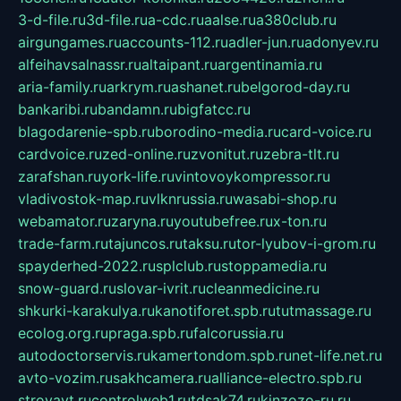
3-d-file.ru
3d-file.ru
a-cdc.ru
aalse.ru
a380club.ru
airgungames.ru
accounts-112.ru
adler-jun.ru
adonyev.ru
alfeihavsalnassr.ru
altaipant.ru
argentinamia.ru
aria-family.ru
arkrym.ru
ashanet.ru
belgorod-day.ru
bankaribi.ru
bandamn.ru
bigfatcc.ru
blagodarenie-spb.ru
borodino-media.ru
card-voice.ru
cardvoice.ru
zed-online.ru
zvonitut.ru
zebra-tlt.ru
zarafshan.ru
york-life.ru
vintovoykompressor.ru
vladivostok-map.ru
vlknrussia.ru
wasabi-shop.ru
webamator.ru
zaryna.ru
youtubefree.ru
x-ton.ru
trade-farm.ru
tajuncos.ru
taksu.ru
tor-lyubov-i-grom.ru
spayderhed-2022.ru
splclub.ru
stoppamedia.ru
snow-guard.ru
slovar-ivrit.ru
cleanmedicine.ru
shkurki-karakulya.ru
kanotiforet.spb.ru
tutmassage.ru
ecolog.org.ru
praga.spb.ru
falcorussia.ru
autodoctorservis.ru
kamertondom.spb.ru
net-life.net.ru
avto-vozim.ru
sakhcamera.ru
alliance-electro.spb.ru
stroyavt.ru
controlweb1.ru
tdsak74.ru
kinzozo-ru.ru