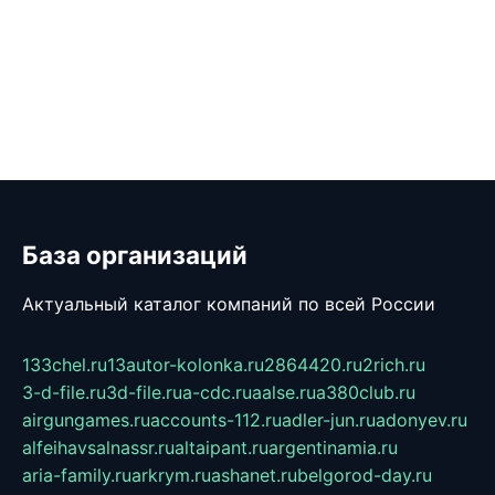
База организаций
Актуальный каталог компаний по всей России
133chel.ru
13autor-kolonka.ru
2864420.ru
2rich.ru
3-d-file.ru
3d-file.ru
a-cdc.ru
aalse.ru
a380club.ru
airgungames.ru
accounts-112.ru
adler-jun.ru
adonyev.ru
alfeihavsalnassr.ru
altaipant.ru
argentinamia.ru
aria-family.ru
arkrym.ru
ashanet.ru
belgorod-day.ru