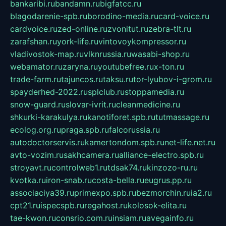
bankaribi.ru
bandamn.ru
bigfatcc.ru
blagodarenie-spb.ru
borodino-media.ru
card-voice.ru
cardvoice.ru
zed-online.ru
zvonitut.ru
zebra-tlt.ru
zarafshan.ru
york-life.ru
vintovoykompressor.ru
vladivostok-map.ru
vlknrussia.ru
wasabi-shop.ru
webamator.ru
zaryna.ru
youtubefree.ru
x-ton.ru
trade-farm.ru
tajuncos.ru
taksu.ru
tor-lyubov-i-grom.ru
spayderhed-2022.ru
splclub.ru
stoppamedia.ru
snow-guard.ru
slovar-ivrit.ru
cleanmedicine.ru
shkurki-karakulya.ru
kanotiforet.spb.ru
tutmassage.ru
ecolog.org.ru
praga.spb.ru
falcorussia.ru
autodoctorservis.ru
kamertondom.spb.ru
net-life.net.ru
avto-vozim.ru
sakhcamera.ru
alliance-electro.spb.ru
stroyavt.ru
controlweb1.ru
tdsak74.ru
kinzozo-ru.ru
kvotka.ru
iron-snab.ru
costa-bella.ru
eugrus.pp.ru
associaciya39.ru
primexpo.spb.ru
bezmorchin.ru
ia2.ru
cpt21.ru
ispecspb.ru
regahost.ru
kolosok-elita.ru
tae-kwon.ru
consrio.com.ru
insiam.ru
avegainfo.ru