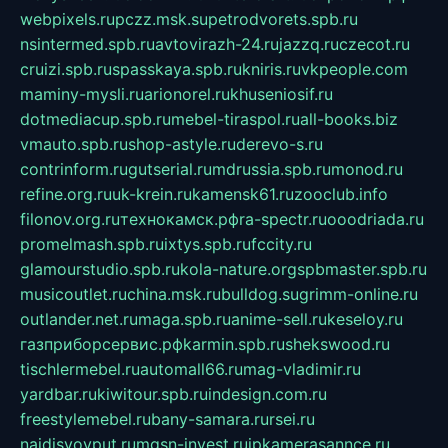
webpixels.ru
pczz.msk.su
petrodvorets.spb.ru
nsintermed.spb.ru
avtovirazh-24.ru
jazzq.ru
czecot.ru
cruizi.spb.ru
spasskaya.spb.ru
kniris.ru
vkpeople.com
maminy-mysli.ru
arionorel.ru
khuseniosif.ru
dotmediacup.spb.ru
mebel-tiraspol.ru
all-books.biz
vmauto.spb.ru
shop-astyle.ru
derevo-s.ru
contrinform.ru
gutserial.ru
mdrussia.spb.ru
monod.ru
refine.org.ru
uk-krein.ru
kamensk61.ru
zooclub.info
filonov.org.ru
технокамск.рф
ra-spectr.ru
ooodriada.ru
promelmash.spb.ru
ixtys.spb.ru
fccity.ru
glamourstudio.spb.ru
kola-nature.org
spbmaster.spb.ru
musicoutlet.ru
china.msk.ru
bulldog.su
grimm-online.ru
outlander.net.ru
maga.spb.ru
anime-sell.ru
keseloy.ru
газприборсервис.рф
karmin.spb.ru
shekswood.ru
tischlermebel.ru
automall66.ru
mag-vladimir.ru
yardbar.ru
kiwitour.spb.ru
indesign.com.ru
freestylemebel.ru
bany-samara.ru
rsei.ru
naidisvoyput.ru
mgsn-invest.ru
ipkamerasannce.ru