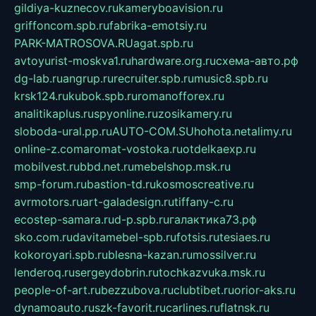
gildiya-kuznecov.ru
kameryboavision.ru
griffoncom.spb.ru
fabrika-emotsiy.ru
PARK-MATROSOVA.RU
agat.spb.ru
avtoyurist-moskva1.ru
hardware.org.ru
схема-авто.рф
dg-lab.ru
angrup.ru
recruiter.spb.ru
music8.spb.ru
krsk124.ru
kubok.spb.ru
romanofforex.ru
analitikaplus.ru
spyonline.ru
zosikamery.ru
sloboda-ural.pp.ru
AUTO-COM.SU
hohota.net
alimy.ru
online-z.com
aromat-vostoka.ru
otdelkaexp.ru
mobilvest.ru
bbd.net.ru
mebelshop.msk.ru
smp-forum.ru
bastion-td.ru
kosmoscreative.ru
avrmotors.ru
art-galadesign.ru
tiffany-c.ru
ecostep-samara.ru
d-p.spb.ru
галактика73.рф
sko.com.ru
davitamebel-spb.ru
fotsis.ru
tesiaes.ru
kokoroyari.spb.ru
blesna-kazan.ru
mossilver.ru
lenderoq.ru
sergeydobrin.ru
tochkazvuka.msk.ru
people-of-art.ru
bezzubova.ru
clubtibet.ru
orior-aks.ru
dynamoauto.ru
szk-favorit.ru
carlines.ru
flatnsk.ru