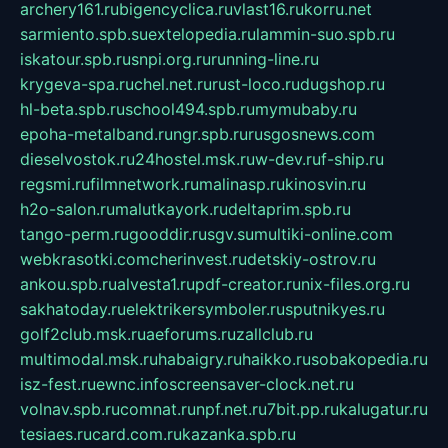
archery161.ru
bigencyclica.ru
vlast16.ru
korru.net
sarmiento.spb.su
extelopedia.ru
lammin-suo.spb.ru
iskatour.spb.ru
snpi.org.ru
running-line.ru
krygeva-spa.ru
chel.net.ru
rust-loco.ru
dugshop.ru
hl-beta.spb.ru
school494.spb.ru
mymubaby.ru
epoha-metalband.ru
ngr.spb.ru
rusgosnews.com
dieselvostok.ru
24hostel.msk.ru
w-dev.ru
f-ship.ru
regsmi.ru
filmnetwork.ru
malinasp.ru
kinosvin.ru
h2o-salon.ru
malutkayork.ru
deltaprim.spb.ru
tango-perm.ru
gooddir.ru
sgv.su
multiki-online.com
webkrasotki.com
cherinvest.ru
detskiy-ostrov.ru
ankou.spb.ru
alvesta1.ru
pdf-creator.ru
nix-files.org.ru
sakhatoday.ru
elektrikersymboler.ru
sputnikyes.ru
golf2club.msk.ru
aeforums.ru
zallclub.ru
multimodal.msk.ru
habaigry.ru
haikko.ru
sobakopedia.ru
isz-fest.ru
ewnc.info
screensaver-clock.net.ru
volnav.spb.ru
comnat.ru
npf.net.ru
7bit.pp.ru
kalugatur.ru
tesiaes.ru
card.com.ru
kazanka.spb.ru