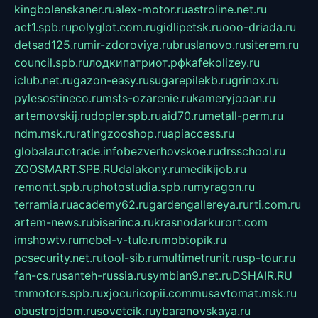
kingbolenskaner.ru
alex-motor.ru
astroline.net.ru
act1.spb.ru
polyglot.com.ru
gidlipetsk.ru
ooo-driada.ru
detsad125.ru
mir-zdoroviya.ru
bruslanovo.ru
siterem.ru
council.spb.ru
лодкипатриот.рф
kafekolizey.ru
iclub.net.ru
gazon-easy.ru
sugarepilekb.ru
grinox.ru
pylesostineco.ru
msts-ozarenie.ru
kameryjooan.ru
artemovskij.ru
dopler.spb.ru
aid70.ru
metall-perm.ru
ndm.msk.ru
ratingzooshop.ru
apiaccess.ru
globalautotrade.info
bezverhovskoe.ru
drsschool.ru
ZOOSMART.SPB.RU
dalakony.ru
medikijob.ru
remontt.spb.ru
photostudia.spb.ru
myragon.ru
terramia.ru
academy62.ru
gardengallereya.ru
rti.com.ru
artem-news.ru
biserinca.ru
krasnodarkurort.com
imshowtv.ru
mebel-v-tule.ru
mobtopik.ru
pcsecurity.net.ru
tool-sib.ru
multimetrunit.ru
sp-tour.ru
fan-cs.ru
santeh-russia.ru
symbian9.net.ru
DSHAIR.RU
tmmotors.spb.ru
xjocuricopii.com
musavtomat.msk.ru
obustrojdom.ru
sovetcik.ru
ybaranovskaya.ru