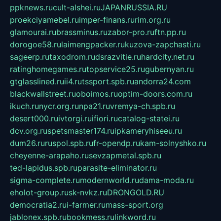
ppknews.ru
cult-alshei.ru
JAPANRUSSIA.RU
proekciyamebel.ru
imper-finans.ru
rim.org.ru
glamourai.ru
brassminus.ru
zabor-pro.ru
ftn.pp.ru
dorogoe58.ru
laimengpacker.ru
kuzova-zapchasti.ru
sageerp.ru
taxodrom.ru
dsrazvitie.ru
hardcity.net.ru
ratinghomegames.ru
topservice25.ru
gubernyan.ru
gtglasslined.ru
ii4.ru
tssport.spb.ru
andorra24.com
blackwallstreet.ru
oboimos.ru
optim-doors.com.ru
ikuch.ru
nycr.org.ru
npa21.ru
vremya-ch.spb.ru
desert000.ru
ivtorgi.ru
ifiori.ru
catalog-statei.ru
dcv.org.ru
spetsmaster174.ru
ipkameryhiseeu.ru
dum26.ru
ruspol.spb.ru
fr-opendp.ru
kam-solnyshko.ru
cheyenne-arapaho.ru
sevzapmetal.spb.ru
ted-lapidus.spb.ru
parasite-eliminator.ru
sigma-complete.ru
modernworld.ru
dama-moda.ru
eholot-group.ru
sk-nvkz.ru
DRONGOLD.RU
democratia2.ru
i-farmer.ru
mass-sport.org
jablonex.spb.ru
bookmess.ru
linkword.ru