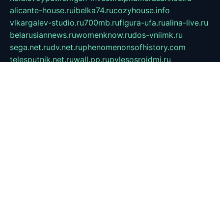
alicante-house.ru
ibelka74.ru
cozyhouse.info
vlkargalev-studio.ru
700mb.ru
figura-ufa.ru
alina-live.ru
belarusiannews.ru
womenknow.ru
dos-vniimk.ru
sega.net.ru
dv.net.ru
phenomenonsofhistory.com
telesputnik.net.ru
wall.pp.ru
pylesosroidmi.ru
gtc-clan.ru
cligs.ru
bibikazap.ru
popova.org.ru
netwhistler.spb.ru
bellvil.ru
bonzon.ru
iss-vladik.ru
defiparis.net.ru
las-gryzas.ru
amku.ru
electednews.spb.ru
feather.org.ru
spar72.ru
tankiigri.ru
dominus.com.ru
ibtree.ru
sanykool.pp.ru
unixlib.org.ru
menatep.spb.ru
gartenterrassen.ru
printeka.ru
skvozilka.com.ru
parkovka-pub.ru
lovemobi.ru
art-ru.ru
emulatorz.com.ru
alucomp.com.ru
tatforum.com.ru
alternativa-profi.ru
dermakler.ru
artsurvey.ru
aredir.ru
khimspas.ru
centr-maxi.ru
2018r.ru
bort-stomer-defort.ru
professional2.ru
gibsons.ru
artselena.ru
art-pilot.ru
ingredient.spb.ru
npfpolimer.spb.ru
argentum.spb.ru
hom-edu.ru