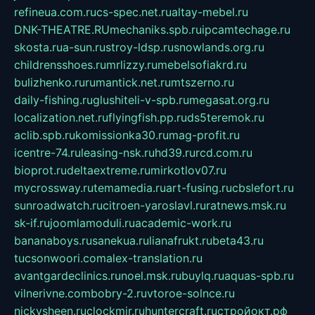
refineua.com.ru
cs-spec.net.ru
altay-mebel.ru
DNK-THEATRE.RU
mechaniks.spb.ru
ipcamtechage.ru
skosta.ru
a-sun.ru
stroy-ldsp.ru
snowlands.org.ru
childrensshoes.ru
mrlizzy.ru
mebelsofiakrd.ru
bulizhenko.ru
rumantick.net.ru
mtszerno.ru
daily-fishing.ru
glushiteli-v-spb.ru
megasat.org.ru
localization.net.ru
flyingfish.pp.ru
ds5teremok.ru
aclib.spb.ru
komissionka30.ru
mag-profit.ru
icentre-74.ru
leasing-nsk.ru
hd39.ru
rcd.com.ru
bioprot.ru
deltaextreme.ru
mirkotlov07.ru
mycrossway.ru
temamedia.ru
art-fusing.ru
cbslefort.ru
sunroadwatch.ru
citroen-yaroslavl.ru
ratnews.msk.ru
sk-if.ru
joomlamoduli.ru
academic-work.ru
bananaboys.ru
sanekua.ru
lianafrukt.ru
beta43.ru
tucsonwoori.com
alex-translation.ru
avantgardeclinics.ru
noel.msk.ru
buylq.ru
aquas-spb.ru
vilnerivne.com
bobry-2.ru
vtoroe-solnce.ru
nickysheen.ru
clockmir.ru
huntercraft.ru
стройокт.рф