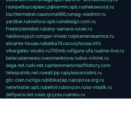
газприборсервис.рф
karmin.spb.ru
shekswood.ru
tischlermebel.ru
automall66.ru
mag-vladimir.ru
yardbar.ru
kiwitour.spb.ru
indesign.com.ru
freestylemebel.ru
bany-samara.ru
rsei.ru
naidisvoyput.ru
mgsn-invest.ru
ipkamerasannce.ru
alicante-house.ru
ibelka74.ru
cozyhouse.info
vlkargalev-studio.ru
700mb.ru
figura-ufa.ru
alina-live.ru
belarusiannews.ru
womenknow.ru
dos-vniimk.ru
sega.net.ru
dv.net.ru
phenomenonsofhistory.com
telesputnik.net.ru
wall.pp.ru
pylesosroidmi.ru
gtc-clan.ru
cligs.ru
bibikazap.ru
popova.org.ru
netwhistler.spb.ru
bellvil.ru
bonzon.ru
iss-vladik.ru
defiparis.net.ru
las-gryzas.ru
amku.ru
electednews.spb.ru
feather.org.ru
spar72.ru
tankiigri.ru
dominus.com.ru
ibtree.ru
sanykool.pp.ru
unixlib.org.ru
menatep.spb.ru
gartenterrassen.ru
printeka.ru
skvozilka.com.ru
parkovka-pub.ru
lovemobi.ru
art-ru.ru
emulatorz.com.ru
alucomp.com.ru
tatforum.com.ru