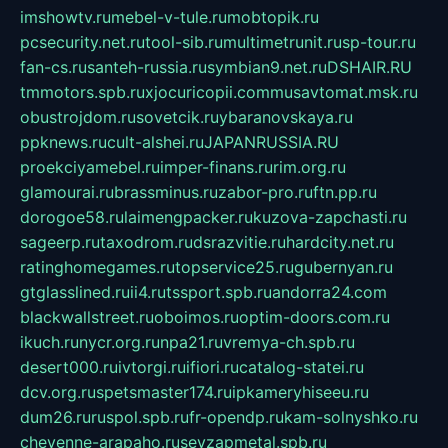
imshowtv.ru
mebel-v-tule.ru
mobtopik.ru
pcsecurity.net.ru
tool-sib.ru
multimetrunit.ru
sp-tour.ru
fan-cs.ru
santeh-russia.ru
symbian9.net.ru
DSHAIR.RU
tmmotors.spb.ru
xjocuricopii.com
musavtomat.msk.ru
obustrojdom.ru
sovetcik.ru
ybaranovskaya.ru
ppknews.ru
cult-alshei.ru
JAPANRUSSIA.RU
proekciyamebel.ru
imper-finans.ru
rim.org.ru
glamourai.ru
brassminus.ru
zabor-pro.ru
ftn.pp.ru
dorogoe58.ru
laimengpacker.ru
kuzova-zapchasti.ru
sageerp.ru
taxodrom.ru
dsrazvitie.ru
hardcity.net.ru
ratinghomegames.ru
topservice25.ru
gubernyan.ru
gtglasslined.ru
ii4.ru
tssport.spb.ru
andorra24.com
blackwallstreet.ru
oboimos.ru
optim-doors.com.ru
ikuch.ru
nycr.org.ru
npa21.ru
vremya-ch.spb.ru
desert000.ru
ivtorgi.ru
ifiori.ru
catalog-statei.ru
dcv.org.ru
spetsmaster174.ru
ipkameryhiseeu.ru
dum26.ru
ruspol.spb.ru
fr-opendp.ru
kam-solnyshko.ru
cheyenne-arapaho.ru
sevzapmetal.spb.ru