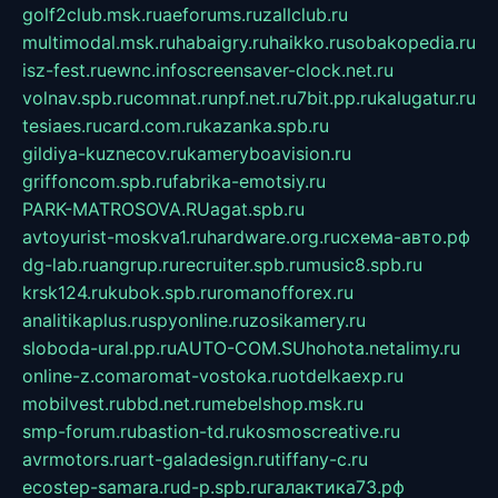
golf2club.msk.ru
aeforums.ru
zallclub.ru
multimodal.msk.ru
habaigry.ru
haikko.ru
sobakopedia.ru
isz-fest.ru
ewnc.info
screensaver-clock.net.ru
volnav.spb.ru
comnat.ru
npf.net.ru
7bit.pp.ru
kalugatur.ru
tesiaes.ru
card.com.ru
kazanka.spb.ru
gildiya-kuznecov.ru
kameryboavision.ru
griffoncom.spb.ru
fabrika-emotsiy.ru
PARK-MATROSOVA.RU
agat.spb.ru
avtoyurist-moskva1.ru
hardware.org.ru
схема-авто.рф
dg-lab.ru
angrup.ru
recruiter.spb.ru
music8.spb.ru
krsk124.ru
kubok.spb.ru
romanofforex.ru
analitikaplus.ru
spyonline.ru
zosikamery.ru
sloboda-ural.pp.ru
AUTO-COM.SU
hohota.net
alimy.ru
online-z.com
aromat-vostoka.ru
otdelkaexp.ru
mobilvest.ru
bbd.net.ru
mebelshop.msk.ru
smp-forum.ru
bastion-td.ru
kosmoscreative.ru
avrmotors.ru
art-galadesign.ru
tiffany-c.ru
ecostep-samara.ru
d-p.spb.ru
галактика73.рф