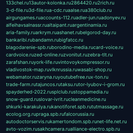
133chel.ru
13autor-kolonka.ru
2864420.ru
2rich.ru
3-d-file.ru
3d-file.ru
a-cdc.ru
aalse.ru
a380club.ru
airgungames.ru
accounts-112.ru
adler-jun.ru
adonyev.ru
alfeihavsalnassr.ru
altaipant.ru
argentinamia.ru
aria-family.ru
arkrym.ru
ashanet.ru
belgorod-day.ru
bankaribi.ru
bandamn.ru
bigfatcc.ru
blagodarenie-spb.ru
borodino-media.ru
card-voice.ru
cardvoice.ru
zed-online.ru
zvonitut.ru
zebra-tlt.ru
zarafshan.ru
york-life.ru
vintovoykompressor.ru
vladivostok-map.ru
vlknrussia.ru
wasabi-shop.ru
webamator.ru
zaryna.ru
youtubefree.ru
x-ton.ru
trade-farm.ru
tajuncos.ru
taksu.ru
tor-lyubov-i-grom.ru
spayderhed-2022.ru
splclub.ru
stoppamedia.ru
snow-guard.ru
slovar-ivrit.ru
cleanmedicine.ru
shkurki-karakulya.ru
kanotiforet.spb.ru
tutmassage.ru
ecolog.org.ru
praga.spb.ru
falcorussia.ru
autodoctorservis.ru
kamertondom.spb.ru
net-life.net.ru
avto-vozim.ru
sakhcamera.ru
alliance-electro.spb.ru