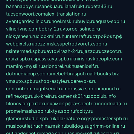
bananaboys.ru
sanekua.ru
lianafrukt.ru
beta43.ru
tucsonwoori.com
alex-translation.ru
avantgardeclinics.ru
noel.msk.ru
buylq.ru
aquas-spb.ru
vilnerivne.com
bobry-2.ru
vtoroe-solnce.ru
nickysheen.ru
clockmir.ru
huntercraft.ru
стройокт.рф
webpixels.ru
pczz.msk.su
petrodvorets.spb.ru
nsintermed.spb.ru
avtovirazh-24.ru
jazzq.ru
czecot.ru
cruizi.spb.ru
spasskaya.spb.ru
kniris.ru
vkpeople.com
maminy-mysli.ru
arionorel.ru
khuseniosif.ru
dotmediacup.spb.ru
mebel-tiraspol.ru
all-books.biz
vmauto.spb.ru
shop-astyle.ru
derevo-s.ru
contrinform.ru
gutserial.ru
mdrussia.spb.ru
monod.ru
refine.org.ru
uk-krein.ru
kamensk61.ru
zooclub.info
filonov.org.ru
технокамск.рф
ra-spectr.ru
ooodriada.ru
promelmash.spb.ru
ixtys.spb.ru
fccity.ru
glamourstudio.spb.ru
kola-nature.org
spbmaster.spb.ru
musicoutlet.ru
china.msk.ru
bulldog.su
grimm-online.ru
outlander.net.ru
maga.spb.ru
anime-sell.ru
keseloy.ru