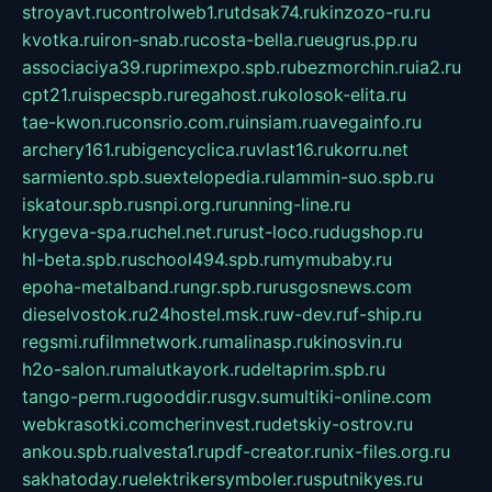
stroyavt.ru
controlweb1.ru
tdsak74.ru
kinzozo-ru.ru
kvotka.ru
iron-snab.ru
costa-bella.ru
eugrus.pp.ru
associaciya39.ru
primexpo.spb.ru
bezmorchin.ru
ia2.ru
cpt21.ru
ispecspb.ru
regahost.ru
kolosok-elita.ru
tae-kwon.ru
consrio.com.ru
insiam.ru
avegainfo.ru
archery161.ru
bigencyclica.ru
vlast16.ru
korru.net
sarmiento.spb.su
extelopedia.ru
lammin-suo.spb.ru
iskatour.spb.ru
snpi.org.ru
running-line.ru
krygeva-spa.ru
chel.net.ru
rust-loco.ru
dugshop.ru
hl-beta.spb.ru
school494.spb.ru
mymubaby.ru
epoha-metalband.ru
ngr.spb.ru
rusgosnews.com
dieselvostok.ru
24hostel.msk.ru
w-dev.ru
f-ship.ru
regsmi.ru
filmnetwork.ru
malinasp.ru
kinosvin.ru
h2o-salon.ru
malutkayork.ru
deltaprim.spb.ru
tango-perm.ru
gooddir.ru
sgv.su
multiki-online.com
webkrasotki.com
cherinvest.ru
detskiy-ostrov.ru
ankou.spb.ru
alvesta1.ru
pdf-creator.ru
nix-files.org.ru
sakhatoday.ru
elektrikersymboler.ru
sputnikyes.ru