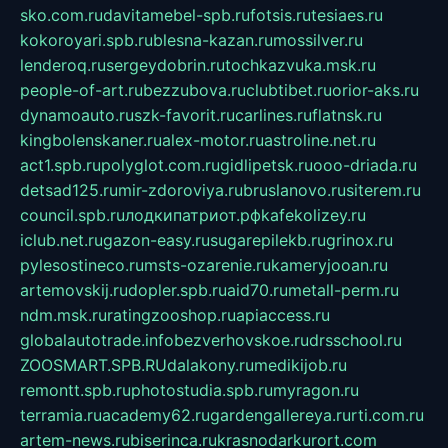
sko.com.ru
davitamebel-spb.ru
fotsis.ru
tesiaes.ru
kokoroyari.spb.ru
blesna-kazan.ru
mossilver.ru
lenderoq.ru
sergeydobrin.ru
tochkazvuka.msk.ru
people-of-art.ru
bezzubova.ru
clubtibet.ru
orior-aks.ru
dynamoauto.ru
szk-favorit.ru
carlines.ru
flatnsk.ru
kingbolenskaner.ru
alex-motor.ru
astroline.net.ru
act1.spb.ru
polyglot.com.ru
gidlipetsk.ru
ooo-driada.ru
detsad125.ru
mir-zdoroviya.ru
bruslanovo.ru
siterem.ru
council.spb.ru
лодкипатриот.рф
kafekolizey.ru
iclub.net.ru
gazon-easy.ru
sugarepilekb.ru
grinox.ru
pylesostineco.ru
msts-ozarenie.ru
kameryjooan.ru
artemovskij.ru
dopler.spb.ru
aid70.ru
metall-perm.ru
ndm.msk.ru
ratingzooshop.ru
apiaccess.ru
globalautotrade.info
bezverhovskoe.ru
drsschool.ru
ZOOSMART.SPB.RU
dalakony.ru
medikijob.ru
remontt.spb.ru
photostudia.spb.ru
myragon.ru
terramia.ru
academy62.ru
gardengallereya.ru
rti.com.ru
artem-news.ru
biserinca.ru
krasnodarkurort.com