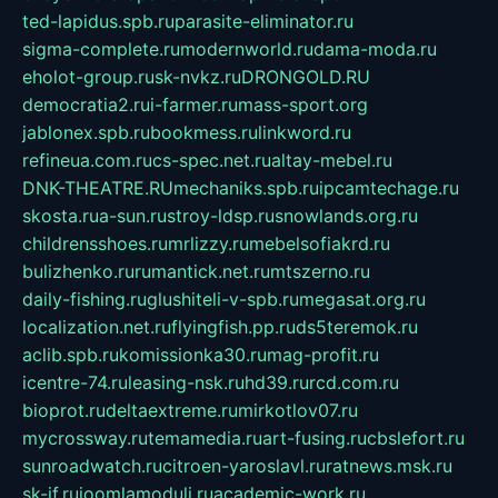
ted-lapidus.spb.ru
parasite-eliminator.ru
sigma-complete.ru
modernworld.ru
dama-moda.ru
eholot-group.ru
sk-nvkz.ru
DRONGOLD.RU
democratia2.ru
i-farmer.ru
mass-sport.org
jablonex.spb.ru
bookmess.ru
linkword.ru
refineua.com.ru
cs-spec.net.ru
altay-mebel.ru
DNK-THEATRE.RU
mechaniks.spb.ru
ipcamtechage.ru
skosta.ru
a-sun.ru
stroy-ldsp.ru
snowlands.org.ru
childrensshoes.ru
mrlizzy.ru
mebelsofiakrd.ru
bulizhenko.ru
rumantick.net.ru
mtszerno.ru
daily-fishing.ru
glushiteli-v-spb.ru
megasat.org.ru
localization.net.ru
flyingfish.pp.ru
ds5teremok.ru
aclib.spb.ru
komissionka30.ru
mag-profit.ru
icentre-74.ru
leasing-nsk.ru
hd39.ru
rcd.com.ru
bioprot.ru
deltaextreme.ru
mirkotlov07.ru
mycrossway.ru
temamedia.ru
art-fusing.ru
cbslefort.ru
sunroadwatch.ru
citroen-yaroslavl.ru
ratnews.msk.ru
sk-if.ru
joomlamoduli.ru
academic-work.ru