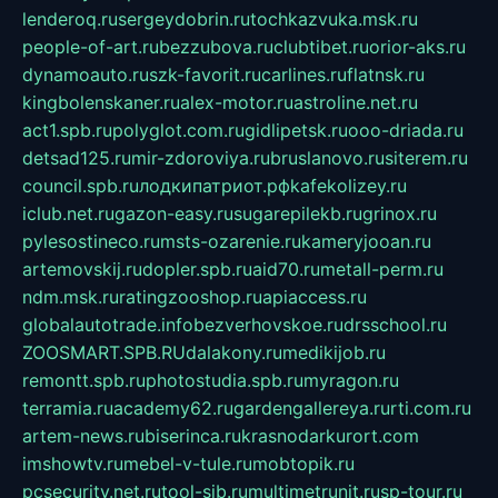
lenderoq.ru
sergeydobrin.ru
tochkazvuka.msk.ru
people-of-art.ru
bezzubova.ru
clubtibet.ru
orior-aks.ru
dynamoauto.ru
szk-favorit.ru
carlines.ru
flatnsk.ru
kingbolenskaner.ru
alex-motor.ru
astroline.net.ru
act1.spb.ru
polyglot.com.ru
gidlipetsk.ru
ooo-driada.ru
detsad125.ru
mir-zdoroviya.ru
bruslanovo.ru
siterem.ru
council.spb.ru
лодкипатриот.рф
kafekolizey.ru
iclub.net.ru
gazon-easy.ru
sugarepilekb.ru
grinox.ru
pylesostineco.ru
msts-ozarenie.ru
kameryjooan.ru
artemovskij.ru
dopler.spb.ru
aid70.ru
metall-perm.ru
ndm.msk.ru
ratingzooshop.ru
apiaccess.ru
globalautotrade.info
bezverhovskoe.ru
drsschool.ru
ZOOSMART.SPB.RU
dalakony.ru
medikijob.ru
remontt.spb.ru
photostudia.spb.ru
myragon.ru
terramia.ru
academy62.ru
gardengallereya.ru
rti.com.ru
artem-news.ru
biserinca.ru
krasnodarkurort.com
imshowtv.ru
mebel-v-tule.ru
mobtopik.ru
pcsecurity.net.ru
tool-sib.ru
multimetrunit.ru
sp-tour.ru