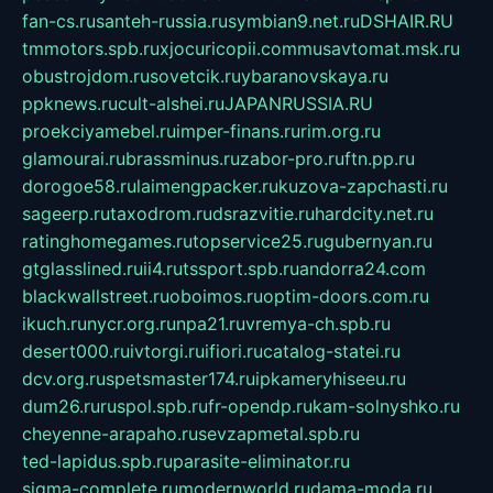
fan-cs.ru
santeh-russia.ru
symbian9.net.ru
DSHAIR.RU
tmmotors.spb.ru
xjocuricopii.com
musavtomat.msk.ru
obustrojdom.ru
sovetcik.ru
ybaranovskaya.ru
ppknews.ru
cult-alshei.ru
JAPANRUSSIA.RU
proekciyamebel.ru
imper-finans.ru
rim.org.ru
glamourai.ru
brassminus.ru
zabor-pro.ru
ftn.pp.ru
dorogoe58.ru
laimengpacker.ru
kuzova-zapchasti.ru
sageerp.ru
taxodrom.ru
dsrazvitie.ru
hardcity.net.ru
ratinghomegames.ru
topservice25.ru
gubernyan.ru
gtglasslined.ru
ii4.ru
tssport.spb.ru
andorra24.com
blackwallstreet.ru
oboimos.ru
optim-doors.com.ru
ikuch.ru
nycr.org.ru
npa21.ru
vremya-ch.spb.ru
desert000.ru
ivtorgi.ru
ifiori.ru
catalog-statei.ru
dcv.org.ru
spetsmaster174.ru
ipkameryhiseeu.ru
dum26.ru
ruspol.spb.ru
fr-opendp.ru
kam-solnyshko.ru
cheyenne-arapaho.ru
sevzapmetal.spb.ru
ted-lapidus.spb.ru
parasite-eliminator.ru
sigma-complete.ru
modernworld.ru
dama-moda.ru