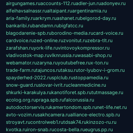
airgungames.ru
accounts-112.ru
adler-jun.ru
adonyev.ru
alfeihavsalnassr.ru
altaipant.ru
argentinamia.ru
aria-family.ru
arkrym.ru
ashanet.ru
belgorod-day.ru
bankaribi.ru
bandamn.ru
bigfatcc.ru
blagodarenie-spb.ru
borodino-media.ru
card-voice.ru
cardvoice.ru
zed-online.ru
zvonitut.ru
zebra-tlt.ru
zarafshan.ru
york-life.ru
vintovoykompressor.ru
vladivostok-map.ru
vlknrussia.ru
wasabi-shop.ru
webamator.ru
zaryna.ru
youtubefree.ru
x-ton.ru
trade-farm.ru
tajuncos.ru
taksu.ru
tor-lyubov-i-grom.ru
spayderhed-2022.ru
splclub.ru
stoppamedia.ru
snow-guard.ru
slovar-ivrit.ru
cleanmedicine.ru
shkurki-karakulya.ru
kanotiforet.spb.ru
tutmassage.ru
ecolog.org.ru
praga.spb.ru
falcorussia.ru
autodoctorservis.ru
kamertondom.spb.ru
net-life.net.ru
avto-vozim.ru
sakhcamera.ru
alliance-electro.spb.ru
stroyavt.ru
controlweb1.ru
tdsak74.ru
kinzozo-ru.ru
kvotka.ru
iron-snab.ru
costa-bella.ru
eugrus.pp.ru