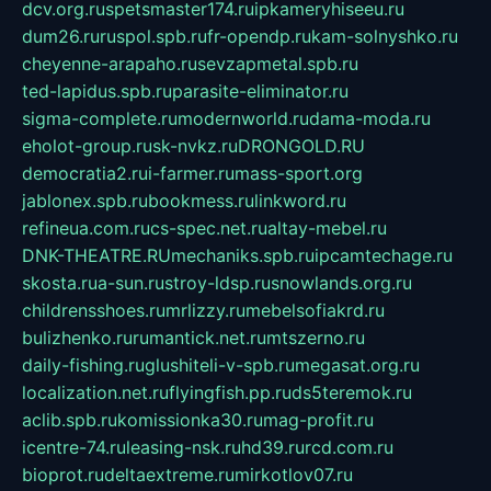
dcv.org.ru
spetsmaster174.ru
ipkameryhiseeu.ru
dum26.ru
ruspol.spb.ru
fr-opendp.ru
kam-solnyshko.ru
cheyenne-arapaho.ru
sevzapmetal.spb.ru
ted-lapidus.spb.ru
parasite-eliminator.ru
sigma-complete.ru
modernworld.ru
dama-moda.ru
eholot-group.ru
sk-nvkz.ru
DRONGOLD.RU
democratia2.ru
i-farmer.ru
mass-sport.org
jablonex.spb.ru
bookmess.ru
linkword.ru
refineua.com.ru
cs-spec.net.ru
altay-mebel.ru
DNK-THEATRE.RU
mechaniks.spb.ru
ipcamtechage.ru
skosta.ru
a-sun.ru
stroy-ldsp.ru
snowlands.org.ru
childrensshoes.ru
mrlizzy.ru
mebelsofiakrd.ru
bulizhenko.ru
rumantick.net.ru
mtszerno.ru
daily-fishing.ru
glushiteli-v-spb.ru
megasat.org.ru
localization.net.ru
flyingfish.pp.ru
ds5teremok.ru
aclib.spb.ru
komissionka30.ru
mag-profit.ru
icentre-74.ru
leasing-nsk.ru
hd39.ru
rcd.com.ru
bioprot.ru
deltaextreme.ru
mirkotlov07.ru