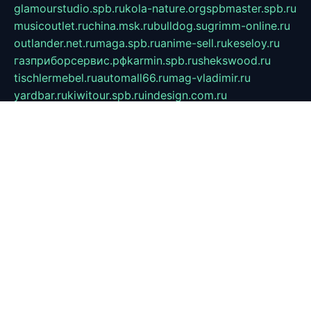
glamourstudio.spb.ru
kola-nature.org
spbmaster.spb.ru
musicoutlet.ru
china.msk.ru
bulldog.su
grimm-online.ru
outlander.net.ru
maga.spb.ru
anime-sell.ru
keseloy.ru
газприборсервис.рф
karmin.spb.ru
shekswood.ru
tischlermebel.ru
automall66.ru
mag-vladimir.ru
yardbar.ru
kiwitour.spb.ru
indesign.com.ru
freestylemebel.ru
bany-samara.ru
rsei.ru
naidisvoyput.ru
mgsn-invest.ru
ipkamerasannce.ru
alicante-house.ru
ibelka74.ru
cozyhouse.info
vlkargalev-studio.ru
700mb.ru
figura-ufa.ru
alina-live.ru
belarusiannews.ru
womenknow.ru
dos-vniimk.ru
sega.net.ru
dv.net.ru
phenomenonsofhistory.com
telesputnik.net.ru
wall.pp.ru
pylesosroidmi.ru
gtc-clan.ru
cligs.ru
bibikazap.ru
popova.org.ru
netwhistler.spb.ru
bellvil.ru
bonzon.ru
iss-vladik.ru
defiparis.net.ru
las-gryzas.ru
amku.ru
electednews.spb.ru
feather.org.ru
spar72.ru
tankiigri.ru
dominus.com.ru
ibtree.ru
sanykool.pp.ru
unixlib.org.ru