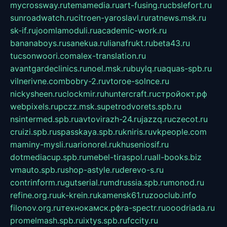
mycrossway.ru
temamedia.ru
art-fusing.ru
cbslefort.ru
sunroadwatch.ru
citroen-yaroslavl.ru
ratnews.msk.ru
sk-if.ru
joomlamoduli.ru
academic-work.ru
bananaboys.ru
sanekua.ru
lianafrukt.ru
beta43.ru
tucsonwoori.com
alex-translation.ru
avantgardeclinics.ru
noel.msk.ru
buylq.ru
aquas-spb.ru
vilnerivne.com
bobry-2.ru
vtoroe-solnce.ru
nickysheen.ru
clockmir.ru
huntercraft.ru
стройокт.рф
webpixels.ru
pczz.msk.su
petrodvorets.spb.ru
nsintermed.spb.ru
avtovirazh-24.ru
jazzq.ru
czecot.ru
cruizi.spb.ru
spasskaya.spb.ru
kniris.ru
vkpeople.com
maminy-mysli.ru
arionorel.ru
khuseniosif.ru
dotmediacup.spb.ru
mebel-tiraspol.ru
all-books.biz
vmauto.spb.ru
shop-astyle.ru
derevo-s.ru
contrinform.ru
gutserial.ru
mdrussia.spb.ru
monod.ru
refine.org.ru
uk-krein.ru
kamensk61.ru
zooclub.info
filonov.org.ru
технокамск.рф
ra-spectr.ru
ooodriada.ru
promelmash.spb.ru
ixtys.spb.ru
fccity.ru