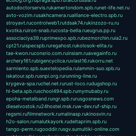
ecolog.org.ru
praga.spb.ru
falcorussia.ru
autodoctorservis.ru
kamertondom.spb.ru
net-life.net.ru
avto-vozim.ru
sakhcamera.ru
alliance-electro.spb.ru
stroyavt.ru
controlweb1.ru
tdsak74.ru
kinzozo-ru.ru
kvotka.ru
iron-snab.ru
costa-bella.ru
eugrus.pp.ru
associaciya39.ru
primexpo.spb.ru
bezmorchin.ru
ia2.ru
cpt21.ru
ispecspb.ru
regahost.ru
kolosok-elita.ru
tae-kwon.ru
consrio.com.ru
insiam.ru
avegainfo.ru
archery161.ru
bigencyclica.ru
vlast16.ru
korru.net
sarmiento.spb.su
extelopedia.ru
lammin-suo.spb.ru
iskatour.spb.ru
snpi.org.ru
running-line.ru
krygeva-spa.ru
chel.net.ru
rust-loco.ru
dugshop.ru
hl-beta.spb.ru
school494.spb.ru
mymubaby.ru
epoha-metalband.ru
ngr.spb.ru
rusgosnews.com
dieselvostok.ru
24hostel.msk.ru
w-dev.ru
f-ship.ru
regsmi.ru
filmnetwork.ru
malinasp.ru
kinosvin.ru
h2o-salon.ru
malutkayork.ru
deltaprim.spb.ru
tango-perm.ru
gooddir.ru
sgv.su
multiki-online.com