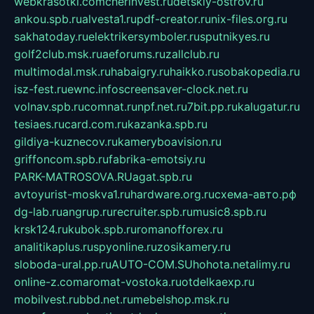
webkrasotki.com
cherinvest.ru
detskiy-ostrov.ru
ankou.spb.ru
alvesta1.ru
pdf-creator.ru
nix-files.org.ru
sakhatoday.ru
elektrikersymboler.ru
sputnikyes.ru
golf2club.msk.ru
aeforums.ru
zallclub.ru
multimodal.msk.ru
habaigry.ru
haikko.ru
sobakopedia.ru
isz-fest.ru
ewnc.info
screensaver-clock.net.ru
volnav.spb.ru
comnat.ru
npf.net.ru
7bit.pp.ru
kalugatur.ru
tesiaes.ru
card.com.ru
kazanka.spb.ru
gildiya-kuznecov.ru
kameryboavision.ru
griffoncom.spb.ru
fabrika-emotsiy.ru
PARK-MATROSOVA.RU
agat.spb.ru
avtoyurist-moskva1.ru
hardware.org.ru
схема-авто.рф
dg-lab.ru
angrup.ru
recruiter.spb.ru
music8.spb.ru
krsk124.ru
kubok.spb.ru
romanofforex.ru
analitikaplus.ru
spyonline.ru
zosikamery.ru
sloboda-ural.pp.ru
AUTO-COM.SU
hohota.net
alimy.ru
online-z.com
aromat-vostoka.ru
otdelkaexp.ru
mobilvest.ru
bbd.net.ru
mebelshop.msk.ru