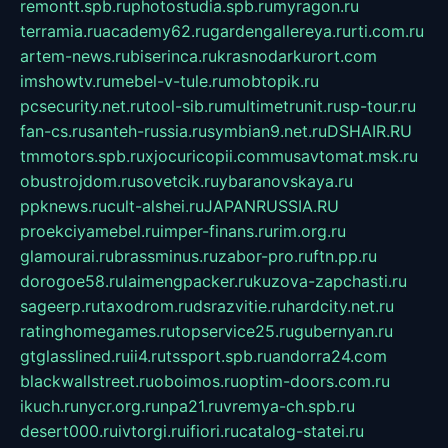
remontt.spb.ru
photostudia.spb.ru
myragon.ru
terramia.ru
academy62.ru
gardengallereya.ru
rti.com.ru
artem-news.ru
biserinca.ru
krasnodarkurort.com
imshowtv.ru
mebel-v-tule.ru
mobtopik.ru
pcsecurity.net.ru
tool-sib.ru
multimetrunit.ru
sp-tour.ru
fan-cs.ru
santeh-russia.ru
symbian9.net.ru
DSHAIR.RU
tmmotors.spb.ru
xjocuricopii.com
musavtomat.msk.ru
obustrojdom.ru
sovetcik.ru
ybaranovskaya.ru
ppknews.ru
cult-alshei.ru
JAPANRUSSIA.RU
proekciyamebel.ru
imper-finans.ru
rim.org.ru
glamourai.ru
brassminus.ru
zabor-pro.ru
ftn.pp.ru
dorogoe58.ru
laimengpacker.ru
kuzova-zapchasti.ru
sageerp.ru
taxodrom.ru
dsrazvitie.ru
hardcity.net.ru
ratinghomegames.ru
topservice25.ru
gubernyan.ru
gtglasslined.ru
ii4.ru
tssport.spb.ru
andorra24.com
blackwallstreet.ru
oboimos.ru
optim-doors.com.ru
ikuch.ru
nycr.org.ru
npa21.ru
vremya-ch.spb.ru
desert000.ru
ivtorgi.ru
ifiori.ru
catalog-statei.ru