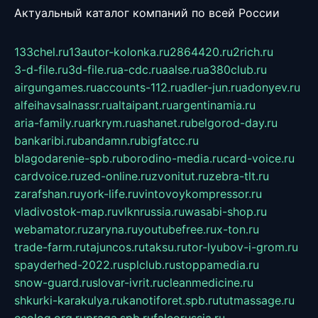
Актуальный каталог компаний по всей России
133chel.ru
13autor-kolonka.ru
2864420.ru
2rich.ru
3-d-file.ru
3d-file.ru
a-cdc.ru
aalse.ru
a380club.ru
airgungames.ru
accounts-112.ru
adler-jun.ru
adonyev.ru
alfeihavsalnassr.ru
altaipant.ru
argentinamia.ru
aria-family.ru
arkrym.ru
ashanet.ru
belgorod-day.ru
bankaribi.ru
bandamn.ru
bigfatcc.ru
blagodarenie-spb.ru
borodino-media.ru
card-voice.ru
cardvoice.ru
zed-online.ru
zvonitut.ru
zebra-tlt.ru
zarafshan.ru
york-life.ru
vintovoykompressor.ru
vladivostok-map.ru
vlknrussia.ru
wasabi-shop.ru
webamator.ru
zaryna.ru
youtubefree.ru
x-ton.ru
trade-farm.ru
tajuncos.ru
taksu.ru
tor-lyubov-i-grom.ru
spayderhed-2022.ru
splclub.ru
stoppamedia.ru
snow-guard.ru
slovar-ivrit.ru
cleanmedicine.ru
shkurki-karakulya.ru
kanotiforet.spb.ru
tutmassage.ru