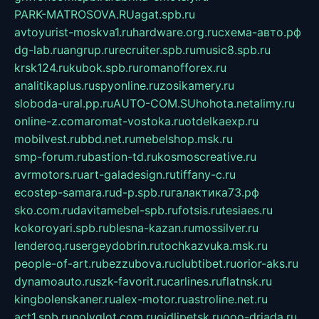
PARK-MATROSOVA.RU
agat.spb.ru
avtoyurist-moskva1.ru
hardware.org.ru
схема-авто.рф
dg-lab.ru
angrup.ru
recruiter.spb.ru
music8.spb.ru
krsk124.ru
kubok.spb.ru
romanofforex.ru
analitikaplus.ru
spyonline.ru
zosikamery.ru
sloboda-ural.pp.ru
AUTO-COM.SU
hohota.net
alimy.ru
online-z.com
aromat-vostoka.ru
otdelkaexp.ru
mobilvest.ru
bbd.net.ru
mebelshop.msk.ru
smp-forum.ru
bastion-td.ru
kosmoscreative.ru
avrmotors.ru
art-galadesign.ru
tiffany-c.ru
ecostep-samara.ru
d-p.spb.ru
галактика73.рф
sko.com.ru
davitamebel-spb.ru
fotsis.ru
tesiaes.ru
kokoroyari.spb.ru
blesna-kazan.ru
mossilver.ru
lenderoq.ru
sergeydobrin.ru
tochkazvuka.msk.ru
people-of-art.ru
bezzubova.ru
clubtibet.ru
orior-aks.ru
dynamoauto.ru
szk-favorit.ru
carlines.ru
flatnsk.ru
kingbolenskaner.ru
alex-motor.ru
astroline.net.ru
act1.spb.ru
polyglot.com.ru
gidlipetsk.ru
ooo-driada.ru