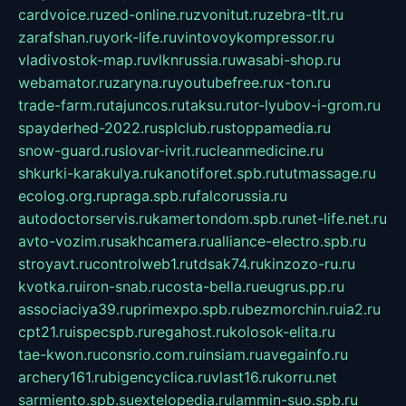
cardvoice.ru
zed-online.ru
zvonitut.ru
zebra-tlt.ru
zarafshan.ru
york-life.ru
vintovoykompressor.ru
vladivostok-map.ru
vlknrussia.ru
wasabi-shop.ru
webamator.ru
zaryna.ru
youtubefree.ru
x-ton.ru
trade-farm.ru
tajuncos.ru
taksu.ru
tor-lyubov-i-grom.ru
spayderhed-2022.ru
splclub.ru
stoppamedia.ru
snow-guard.ru
slovar-ivrit.ru
cleanmedicine.ru
shkurki-karakulya.ru
kanotiforet.spb.ru
tutmassage.ru
ecolog.org.ru
praga.spb.ru
falcorussia.ru
autodoctorservis.ru
kamertondom.spb.ru
net-life.net.ru
avto-vozim.ru
sakhcamera.ru
alliance-electro.spb.ru
stroyavt.ru
controlweb1.ru
tdsak74.ru
kinzozo-ru.ru
kvotka.ru
iron-snab.ru
costa-bella.ru
eugrus.pp.ru
associaciya39.ru
primexpo.spb.ru
bezmorchin.ru
ia2.ru
cpt21.ru
ispecspb.ru
regahost.ru
kolosok-elita.ru
tae-kwon.ru
consrio.com.ru
insiam.ru
avegainfo.ru
archery161.ru
bigencyclica.ru
vlast16.ru
korru.net
sarmiento.spb.su
extelopedia.ru
lammin-suo.spb.ru