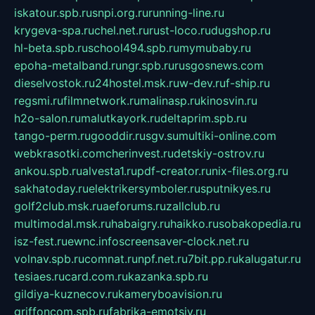
iskatour.spb.ru
snpi.org.ru
running-line.ru
krygeva-spa.ru
chel.net.ru
rust-loco.ru
dugshop.ru
hl-beta.spb.ru
school494.spb.ru
mymubaby.ru
epoha-metalband.ru
ngr.spb.ru
rusgosnews.com
dieselvostok.ru
24hostel.msk.ru
w-dev.ru
f-ship.ru
regsmi.ru
filmnetwork.ru
malinasp.ru
kinosvin.ru
h2o-salon.ru
malutkayork.ru
deltaprim.spb.ru
tango-perm.ru
gooddir.ru
sgv.su
multiki-online.com
webkrasotki.com
cherinvest.ru
detskiy-ostrov.ru
ankou.spb.ru
alvesta1.ru
pdf-creator.ru
nix-files.org.ru
sakhatoday.ru
elektrikersymboler.ru
sputnikyes.ru
golf2club.msk.ru
aeforums.ru
zallclub.ru
multimodal.msk.ru
habaigry.ru
haikko.ru
sobakopedia.ru
isz-fest.ru
ewnc.info
screensaver-clock.net.ru
volnav.spb.ru
comnat.ru
npf.net.ru
7bit.pp.ru
kalugatur.ru
tesiaes.ru
card.com.ru
kazanka.spb.ru
gildiya-kuznecov.ru
kameryboavision.ru
griffoncom.spb.ru
fabrika-emotsiy.ru