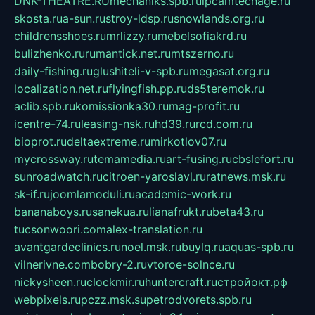
DNK-THEATRE.RU
mechaniks.spb.ru
ipcamtechage.ru
skosta.ru
a-sun.ru
stroy-ldsp.ru
snowlands.org.ru
childrensshoes.ru
mrlizzy.ru
mebelsofiakrd.ru
bulizhenko.ru
rumantick.net.ru
mtszerno.ru
daily-fishing.ru
glushiteli-v-spb.ru
megasat.org.ru
localization.net.ru
flyingfish.pp.ru
ds5teremok.ru
aclib.spb.ru
komissionka30.ru
mag-profit.ru
icentre-74.ru
leasing-nsk.ru
hd39.ru
rcd.com.ru
bioprot.ru
deltaextreme.ru
mirkotlov07.ru
mycrossway.ru
temamedia.ru
art-fusing.ru
cbslefort.ru
sunroadwatch.ru
citroen-yaroslavl.ru
ratnews.msk.ru
sk-if.ru
joomlamoduli.ru
academic-work.ru
bananaboys.ru
sanekua.ru
lianafrukt.ru
beta43.ru
tucsonwoori.com
alex-translation.ru
avantgardeclinics.ru
noel.msk.ru
buylq.ru
aquas-spb.ru
vilnerivne.com
bobry-2.ru
vtoroe-solnce.ru
nickysheen.ru
clockmir.ru
huntercraft.ru
стройокт.рф
webpixels.ru
pczz.msk.su
petrodvorets.spb.ru