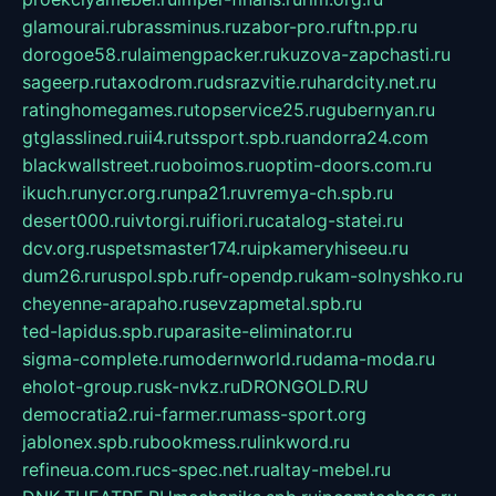
glamourai.ru
brassminus.ru
zabor-pro.ru
ftn.pp.ru
dorogoe58.ru
laimengpacker.ru
kuzova-zapchasti.ru
sageerp.ru
taxodrom.ru
dsrazvitie.ru
hardcity.net.ru
ratinghomegames.ru
topservice25.ru
gubernyan.ru
gtglasslined.ru
ii4.ru
tssport.spb.ru
andorra24.com
blackwallstreet.ru
oboimos.ru
optim-doors.com.ru
ikuch.ru
nycr.org.ru
npa21.ru
vremya-ch.spb.ru
desert000.ru
ivtorgi.ru
ifiori.ru
catalog-statei.ru
dcv.org.ru
spetsmaster174.ru
ipkameryhiseeu.ru
dum26.ru
ruspol.spb.ru
fr-opendp.ru
kam-solnyshko.ru
cheyenne-arapaho.ru
sevzapmetal.spb.ru
ted-lapidus.spb.ru
parasite-eliminator.ru
sigma-complete.ru
modernworld.ru
dama-moda.ru
eholot-group.ru
sk-nvkz.ru
DRONGOLD.RU
democratia2.ru
i-farmer.ru
mass-sport.org
jablonex.spb.ru
bookmess.ru
linkword.ru
refineua.com.ru
cs-spec.net.ru
altay-mebel.ru