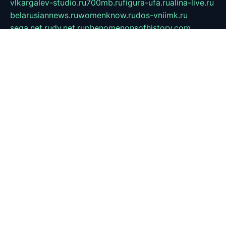
vlkargalev-studio.ru
700mb.ru
figura-ufa.ru
alina-live.ru
belarusiannews.ru
womenknow.ru
dos-vniimk.ru
sega.net.ru
dv.net.ru
phenomenonsofhistory.com
telesputnik.net.ru
wall.pp.ru
pylesosroidmi.ru
gtc-clan.ru
cligs.ru
bibikazap.ru
popova.org.ru
netwhistler.spb.ru
bellvil.ru
bonzon.ru
iss-vladik.ru
defiparis.net.ru
las-gryzas.ru
amku.ru
electednews.spb.ru
feather.org.ru
spar72.ru
tankiigri.ru
dominus.com.ru
ibtree.ru
sanykool.pp.ru
unixlib.org.ru
menatep.spb.ru
gartenterrassen.ru
printeka.ru
skvozilka.com.ru
parkovka-pub.ru
lovemobi.ru
art-ru.ru
emulatorz.com.ru
alucomp.com.ru
tatforum.com.ru
alternativa-profi.ru
dermakler.ru
artsurvey.ru
aredir.ru
khimspas.ru
centr-maxi.ru
2018r.ru
bort-stomer-defort.ru
professional2.ru
gibsons.ru
artselena.ru
art-pilot.ru
ingredient.spb.ru
npfpolimer.spb.ru
argentum.spb.ru
hom-edu.ru
af-num.ru
cashadvanceamericasev.org
trexp.spb.ru