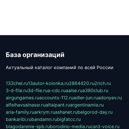
База организаций
Актуальный каталог компаний по всей России
133chel.ru
13autor-kolonka.ru
2864420.ru
2rich.ru
3-d-file.ru
3d-file.ru
a-cdc.ru
aalse.ru
a380club.ru
airgungames.ru
accounts-112.ru
adler-jun.ru
adonyev.ru
alfeihavsalnassr.ru
altaipant.ru
argentinamia.ru
aria-family.ru
arkrym.ru
ashanet.ru
belgorod-day.ru
bankaribi.ru
bandamn.ru
bigfatcc.ru
blagodarenie-spb.ru
borodino-media.ru
card-voice.ru