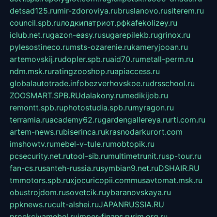
detsad125.ru
mir-zdoroviya.ru
bruslanovo.ru
siterem.ru
council.spb.ru
лодкипатриот.рф
kafekolizey.ru
iclub.net.ru
gazon-easy.ru
sugarepilekb.ru
grinox.ru
pylesostineco.ru
msts-ozarenie.ru
kameryjooan.ru
artemovskij.ru
dopler.spb.ru
aid70.ru
metall-perm.ru
ndm.msk.ru
ratingzooshop.ru
apiaccess.ru
globalautotrade.info
bezverhovskoe.ru
drsschool.ru
ZOOSMART.SPB.RU
dalakony.ru
medikijob.ru
remontt.spb.ru
photostudia.spb.ru
myragon.ru
terramia.ru
academy62.ru
gardengallereya.ru
rti.com.ru
artem-news.ru
biserinca.ru
krasnodarkurort.com
imshowtv.ru
mebel-v-tule.ru
mobtopik.ru
pcsecurity.net.ru
tool-sib.ru
multimetrunit.ru
sp-tour.ru
fan-cs.ru
santeh-russia.ru
symbian9.net.ru
DSHAIR.RU
tmmotors.spb.ru
xjocuricopii.com
musavtomat.msk.ru
obustrojdom.ru
sovetcik.ru
ybaranovskaya.ru
ppknews.ru
cult-alshei.ru
JAPANRUSSIA.RU
proekciyamebel.ru
imper-finans.ru
rim.org.ru