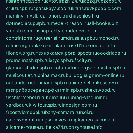
nsintermed.spb.ru
avtovirazh-24.ru
jazzq.ru
czecot.ru
cruizi.spb.ru
spasskaya.spb.ru
kniris.ru
vkpeople.com
maminy-mysli.ru
arionorel.ru
khuseniosif.ru
dotmediacup.spb.ru
mebel-tiraspol.ru
all-books.biz
vmauto.spb.ru
shop-astyle.ru
derevo-s.ru
contrinform.ru
gutserial.ru
mdrussia.spb.ru
monod.ru
refine.org.ru
uk-krein.ru
kamensk61.ru
zooclub.info
filonov.org.ru
технокамск.рф
ra-spectr.ru
ooodriada.ru
promelmash.spb.ru
ixtys.spb.ru
fccity.ru
glamourstudio.spb.ru
kola-nature.org
spbmaster.spb.ru
musicoutlet.ru
china.msk.ru
bulldog.su
grimm-online.ru
outlander.net.ru
maga.spb.ru
anime-sell.ru
keseloy.ru
газприборсервис.рф
karmin.spb.ru
shekswood.ru
tischlermebel.ru
automall66.ru
mag-vladimir.ru
yardbar.ru
kiwitour.spb.ru
indesign.com.ru
freestylemebel.ru
bany-samara.ru
rsei.ru
naidisvoyput.ru
mgsn-invest.ru
ipkamerasannce.ru
alicante-house.ru
ibelka74.ru
cozyhouse.info