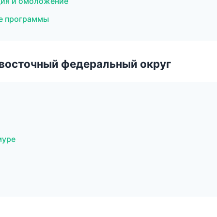
ция и омоложение
ые программы
евосточный федеральный округ
муре