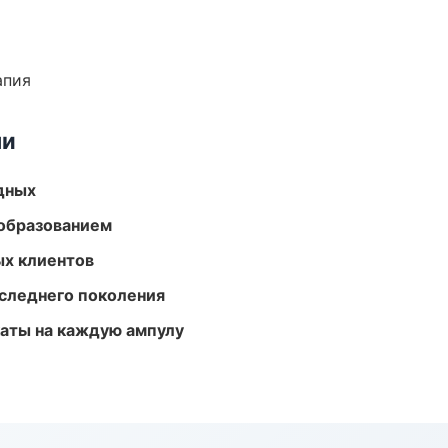
апия
ми
одных
образованием
ых клиентов
следнего поколения
аты на каждую ампулу