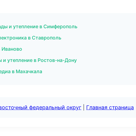
ады и утепление в Симферополь
лектроника в Ставрополь
в Иваново
ы и утепление в Ростов-на-Дону
медиа в Махачкала
евосточный федеральный округ
|
Главная страница