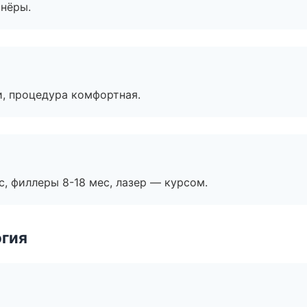
тнёры.
, процедура комфортная.
с, филлеры 8-18 мес, лазер — курсом.
огия