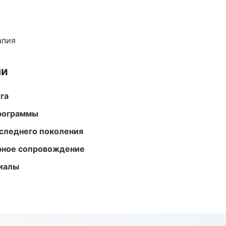
апия
ми
га
программы
следнего поколения
урное сопровождение
риалы