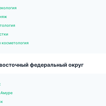
некология
кияж
етология
истки
ая косметология
евосточный федеральный округ
к
-Амуре
ск