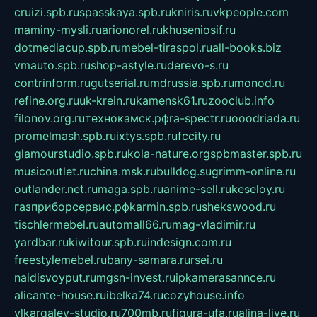
cruizi.spb.ru
spasskaya.spb.ru
kniris.ru
vkpeople.com
maminy-mysli.ru
arionorel.ru
khuseniosif.ru
dotmediacup.spb.ru
mebel-tiraspol.ru
all-books.biz
vmauto.spb.ru
shop-astyle.ru
derevo-s.ru
contrinform.ru
gutserial.ru
mdrussia.spb.ru
monod.ru
refine.org.ru
uk-krein.ru
kamensk61.ru
zooclub.info
filonov.org.ru
технокамск.рф
ra-spectr.ru
ooodriada.ru
promelmash.spb.ru
ixtys.spb.ru
fccity.ru
glamourstudio.spb.ru
kola-nature.org
spbmaster.spb.ru
musicoutlet.ru
china.msk.ru
bulldog.su
grimm-online.ru
outlander.net.ru
maga.spb.ru
anime-sell.ru
keseloy.ru
газприборсервис.рф
karmin.spb.ru
shekswood.ru
tischlermebel.ru
automall66.ru
mag-vladimir.ru
yardbar.ru
kiwitour.spb.ru
indesign.com.ru
freestylemebel.ru
bany-samara.ru
rsei.ru
naidisvoyput.ru
mgsn-invest.ru
ipkamerasannce.ru
alicante-house.ru
ibelka74.ru
cozyhouse.info
vlkargalev-studio.ru
700mb.ru
figura-ufa.ru
alina-live.ru