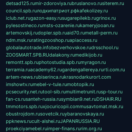
detsad125.ru
mir-zdoroviya.ru
bruslanovo.ru
siterem.ru
council.spb.ru
лодкипатриот.рф
kafekolizey.ru
iclub.net.ru
gazon-easy.ru
sugarepilekb.ru
grinox.ru
pylesostineco.ru
msts-ozarenie.ru
kameryjooan.ru
artemovskij.ru
dopler.spb.ru
aid70.ru
metall-perm.ru
ndm.msk.ru
ratingzooshop.ru
apiaccess.ru
globalautotrade.info
bezverhovskoe.ru
drsschool.ru
ZOOSMART.SPB.RU
dalakony.ru
medikijob.ru
remontt.spb.ru
photostudia.spb.ru
myragon.ru
terramia.ru
academy62.ru
gardengallereya.ru
rti.com.ru
artem-news.ru
biserinca.ru
krasnodarkurort.com
imshowtv.ru
mebel-v-tule.ru
mobtopik.ru
pcsecurity.net.ru
tool-sib.ru
multimetrunit.ru
sp-tour.ru
fan-cs.ru
santeh-russia.ru
symbian9.net.ru
DSHAIR.RU
tmmotors.spb.ru
xjocuricopii.com
musavtomat.msk.ru
obustrojdom.ru
sovetcik.ru
ybaranovskaya.ru
ppknews.ru
cult-alshei.ru
JAPANRUSSIA.RU
proekciyamebel.ru
imper-finans.ru
rim.org.ru