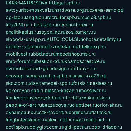
PARK-MATROSOVA.RU
agat.spb.ru
avtoyurist-moskva1.ru
hardware.org.ru
схема-авто.рф
dg-lab.ru
angrup.ru
recruiter.spb.ru
music8.spb.ru
krsk124.ru
kubok.spb.ru
romanofforex.ru
analitikaplus.ru
spyonline.ru
zosikamery.ru
sloboda-ural.pp.ru
AUTO-COM.SU
hohota.net
alimy.ru
online-z.com
aromat-vostoka.ru
otdelkaexp.ru
mobilvest.ru
bbd.net.ru
mebelshop.msk.ru
smp-forum.ru
bastion-td.ru
kosmoscreative.ru
avrmotors.ru
art-galadesign.ru
tiffany-c.ru
ecostep-samara.ru
d-p.spb.ru
галактика73.рф
sko.com.ru
davitamebel-spb.ru
fotsis.ru
tesiaes.ru
kokoroyari.spb.ru
blesna-kazan.ru
mossilver.ru
lenderoq.ru
sergeydobrin.ru
tochkazvuka.msk.ru
people-of-art.ru
bezzubova.ru
clubtibet.ru
orior-aks.ru
dynamoauto.ru
szk-favorit.ru
carlines.ru
flatnsk.ru
kingbolenskaner.ru
alex-motor.ru
astroline.net.ru
act1.spb.ru
polyglot.com.ru
gidlipetsk.ru
ooo-driada.ru