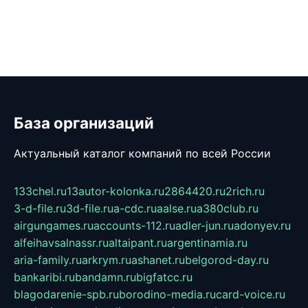
База организаций
Актуальный каталог компаний по всей России
133chel.ru
13autor-kolonka.ru
2864420.ru
2rich.ru
3-d-file.ru
3d-file.ru
a-cdc.ru
aalse.ru
a380club.ru
airgungames.ru
accounts-112.ru
adler-jun.ru
adonyev.ru
alfeihavsalnassr.ru
altaipant.ru
argentinamia.ru
aria-family.ru
arkrym.ru
ashanet.ru
belgorod-day.ru
bankaribi.ru
bandamn.ru
bigfatcc.ru
blagodarenie-spb.ru
borodino-media.ru
card-voice.ru