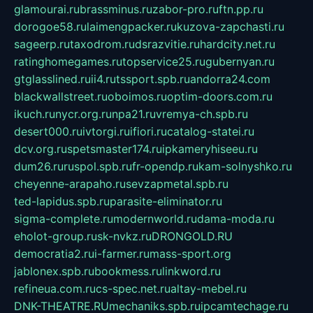
glamourai.ru
brassminus.ru
zabor-pro.ru
ftn.pp.ru
dorogoe58.ru
laimengpacker.ru
kuzova-zapchasti.ru
sageerp.ru
taxodrom.ru
dsrazvitie.ru
hardcity.net.ru
ratinghomegames.ru
topservice25.ru
gubernyan.ru
gtglasslined.ru
ii4.ru
tssport.spb.ru
andorra24.com
blackwallstreet.ru
oboimos.ru
optim-doors.com.ru
ikuch.ru
nycr.org.ru
npa21.ru
vremya-ch.spb.ru
desert000.ru
ivtorgi.ru
ifiori.ru
catalog-statei.ru
dcv.org.ru
spetsmaster174.ru
ipkameryhiseeu.ru
dum26.ru
ruspol.spb.ru
fr-opendp.ru
kam-solnyshko.ru
cheyenne-arapaho.ru
sevzapmetal.spb.ru
ted-lapidus.spb.ru
parasite-eliminator.ru
sigma-complete.ru
modernworld.ru
dama-moda.ru
eholot-group.ru
sk-nvkz.ru
DRONGOLD.RU
democratia2.ru
i-farmer.ru
mass-sport.org
jablonex.spb.ru
bookmess.ru
linkword.ru
refineua.com.ru
cs-spec.net.ru
altay-mebel.ru
DNK-THEATRE.RU
mechaniks.spb.ru
ipcamtechage.ru