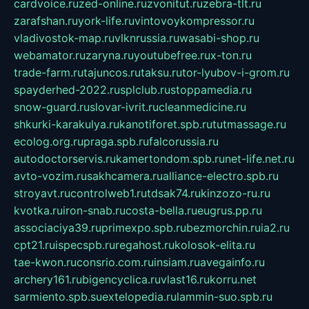
cardvoice.ru
zed-online.ru
zvonitut.ru
zebra-tlt.ru
zarafshan.ru
york-life.ru
vintovoykompressor.ru
vladivostok-map.ru
vlknrussia.ru
wasabi-shop.ru
webamator.ru
zaryna.ru
youtubefree.ru
x-ton.ru
trade-farm.ru
tajuncos.ru
taksu.ru
tor-lyubov-i-grom.ru
spayderhed-2022.ru
splclub.ru
stoppamedia.ru
snow-guard.ru
slovar-ivrit.ru
cleanmedicine.ru
shkurki-karakulya.ru
kanotiforet.spb.ru
tutmassage.ru
ecolog.org.ru
praga.spb.ru
falcorussia.ru
autodoctorservis.ru
kamertondom.spb.ru
net-life.net.ru
avto-vozim.ru
sakhcamera.ru
alliance-electro.spb.ru
stroyavt.ru
controlweb1.ru
tdsak74.ru
kinzozo-ru.ru
kvotka.ru
iron-snab.ru
costa-bella.ru
eugrus.pp.ru
associaciya39.ru
primexpo.spb.ru
bezmorchin.ru
ia2.ru
cpt21.ru
ispecspb.ru
regahost.ru
kolosok-elita.ru
tae-kwon.ru
consrio.com.ru
insiam.ru
avegainfo.ru
archery161.ru
bigencyclica.ru
vlast16.ru
korru.net
sarmiento.spb.su
extelopedia.ru
lammin-suo.spb.ru