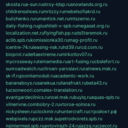
skosta.ru
a-sun.ru
stroy-ldsp.ru
snowlands.org.ru
childrensshoes.ru
mrlizzy.ru
mebelsofiakrd.ru
bulizhenko.ru
rumantick.net.ru
mtszerno.ru
daily-fishing.ru
glushiteli-v-spb.ru
megasat.org.ru
localization.net.ru
flyingfish.pp.ru
ds5teremok.ru
aclib.spb.ru
komissionka30.ru
mag-profit.ru
icentre-74.ru
leasing-nsk.ru
hd39.ru
rcd.com.ru
bioprot.ru
deltaextreme.ru
mirkotlov07.ru
mycrossway.ru
temamedia.ru
art-fusing.ru
cbslefort.ru
sunroadwatch.ru
citroen-yaroslavl.ru
ratnews.msk.ru
sk-if.ru
joomlamoduli.ru
academic-work.ru
bananaboys.ru
sanekua.ru
lianafrukt.ru
beta43.ru
tucsonwoori.com
alex-translation.ru
avantgardeclinics.ru
noel.msk.ru
buylq.ru
aquas-spb.ru
vilnerivne.com
bobry-2.ru
vtoroe-solnce.ru
nickysheen.ru
clockmir.ru
huntercraft.ru
стройокт.рф
webpixels.ru
pczz.msk.su
petrodvorets.spb.ru
nsintermed.spb.ru
avtovirazh-24.ru
jazzq.ru
czecot.ru