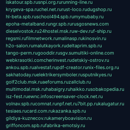
iskatour.spb.ru
snpi.org.ru
running-line.ru
krygeva-spa.ru
chel.net.ru
rust-loco.ru
dugshop.ru
hl-beta.spb.ru
school494.spb.ru
mymubaby.ru
epoha-metalband.ru
ngr.spb.ru
rusgosnews.com
dieselvostok.ru
24hostel.msk.ru
w-dev.ru
f-ship.ru
regsmi.ru
filmnetwork.ru
malinasp.ru
kinosvin.ru
h2o-salon.ru
malutkayork.ru
deltaprim.spb.ru
tango-perm.ru
gooddir.ru
sgv.su
multiki-online.com
webkrasotki.com
cherinvest.ru
detskiy-ostrov.ru
ankou.spb.ru
alvesta1.ru
pdf-creator.ru
nix-files.org.ru
sakhatoday.ru
elektrikersymboler.ru
sputnikyes.ru
golf2club.msk.ru
aeforums.ru
zallclub.ru
multimodal.msk.ru
habaigry.ru
haikko.ru
sobakopedia.ru
isz-fest.ru
ewnc.info
screensaver-clock.net.ru
volnav.spb.ru
comnat.ru
npf.net.ru
7bit.pp.ru
kalugatur.ru
tesiaes.ru
card.com.ru
kazanka.spb.ru
gildiya-kuznecov.ru
kameryboavision.ru
griffoncom.spb.ru
fabrika-emotsiy.ru