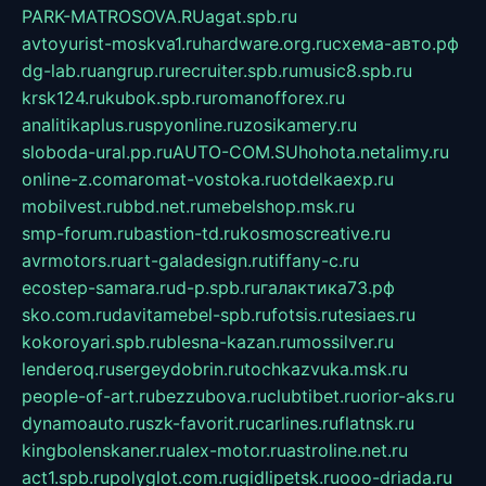
PARK-MATROSOVA.RU
agat.spb.ru
avtoyurist-moskva1.ru
hardware.org.ru
схема-авто.рф
dg-lab.ru
angrup.ru
recruiter.spb.ru
music8.spb.ru
krsk124.ru
kubok.spb.ru
romanofforex.ru
analitikaplus.ru
spyonline.ru
zosikamery.ru
sloboda-ural.pp.ru
AUTO-COM.SU
hohota.net
alimy.ru
online-z.com
aromat-vostoka.ru
otdelkaexp.ru
mobilvest.ru
bbd.net.ru
mebelshop.msk.ru
smp-forum.ru
bastion-td.ru
kosmoscreative.ru
avrmotors.ru
art-galadesign.ru
tiffany-c.ru
ecostep-samara.ru
d-p.spb.ru
галактика73.рф
sko.com.ru
davitamebel-spb.ru
fotsis.ru
tesiaes.ru
kokoroyari.spb.ru
blesna-kazan.ru
mossilver.ru
lenderoq.ru
sergeydobrin.ru
tochkazvuka.msk.ru
people-of-art.ru
bezzubova.ru
clubtibet.ru
orior-aks.ru
dynamoauto.ru
szk-favorit.ru
carlines.ru
flatnsk.ru
kingbolenskaner.ru
alex-motor.ru
astroline.net.ru
act1.spb.ru
polyglot.com.ru
gidlipetsk.ru
ooo-driada.ru