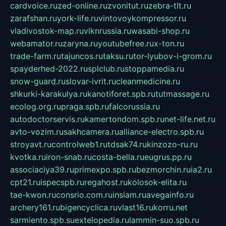
cardvoice.ru
zed-online.ru
zvonitut.ru
zebra-tlt.ru
zarafshan.ru
york-life.ru
vintovoykompressor.ru
vladivostok-map.ru
vlknrussia.ru
wasabi-shop.ru
webamator.ru
zaryna.ru
youtubefree.ru
x-ton.ru
trade-farm.ru
tajuncos.ru
taksu.ru
tor-lyubov-i-grom.ru
spayderhed-2022.ru
splclub.ru
stoppamedia.ru
snow-guard.ru
slovar-ivrit.ru
cleanmedicine.ru
shkurki-karakulya.ru
kanotiforet.spb.ru
tutmassage.ru
ecolog.org.ru
praga.spb.ru
falcorussia.ru
autodoctorservis.ru
kamertondom.spb.ru
net-life.net.ru
avto-vozim.ru
sakhcamera.ru
alliance-electro.spb.ru
stroyavt.ru
controlweb1.ru
tdsak74.ru
kinzozo-ru.ru
kvotka.ru
iron-snab.ru
costa-bella.ru
eugrus.pp.ru
associaciya39.ru
primexpo.spb.ru
bezmorchin.ru
ia2.ru
cpt21.ru
ispecspb.ru
regahost.ru
kolosok-elita.ru
tae-kwon.ru
consrio.com.ru
insiam.ru
avegainfo.ru
archery161.ru
bigencyclica.ru
vlast16.ru
korru.net
sarmiento.spb.su
extelopedia.ru
lammin-suo.spb.ru