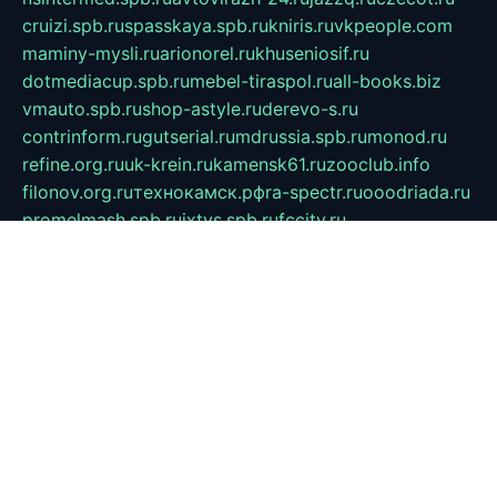
cruizi.spb.ru
spasskaya.spb.ru
kniris.ru
vkpeople.com
maminy-mysli.ru
arionorel.ru
khuseniosif.ru
dotmediacup.spb.ru
mebel-tiraspol.ru
all-books.biz
vmauto.spb.ru
shop-astyle.ru
derevo-s.ru
contrinform.ru
gutserial.ru
mdrussia.spb.ru
monod.ru
refine.org.ru
uk-krein.ru
kamensk61.ru
zooclub.info
filonov.org.ru
технокамск.рф
ra-spectr.ru
ooodriada.ru
promelmash.spb.ru
ixtys.spb.ru
fccity.ru
glamourstudio.spb.ru
kola-nature.org
spbmaster.spb.ru
musicoutlet.ru
china.msk.ru
bulldog.su
grimm-online.ru
outlander.net.ru
maga.spb.ru
anime-sell.ru
keseloy.ru
газприборсервис.рф
karmin.spb.ru
shekswood.ru
tischlermebel.ru
automall66.ru
mag-vladimir.ru
yardbar.ru
kiwitour.spb.ru
indesign.com.ru
freestylemebel.ru
bany-samara.ru
rsei.ru
naidisvoyput.ru
mgsn-invest.ru
ipkamerasannce.ru
alicante-house.ru
ibelka74.ru
cozyhouse.info