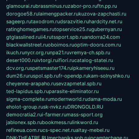
glamourai.ru
brassminus.ru
zabor-pro.ru
ftn.pp.ru
dorogoe58.ru
laimengpacker.ru
kuzova-zapchasti.ru
sageerp.ru
taxodrom.ru
dsrazvitie.ru
hardcity.net.ru
ratinghomegames.ru
topservice25.ru
gubernyan.ru
gtglasslined.ru
ii4.ru
tssport.spb.ru
andorra24.com
blackwallstreet.ru
oboimos.ru
optim-doors.com.ru
ikuch.ru
nycr.org.ru
npa21.ru
vremya-ch.spb.ru
desert000.ru
ivtorgi.ru
ifiori.ru
catalog-statei.ru
dcv.org.ru
spetsmaster174.ru
ipkameryhiseeu.ru
dum26.ru
ruspol.spb.ru
fr-opendp.ru
kam-solnyshko.ru
cheyenne-arapaho.ru
sevzapmetal.spb.ru
ted-lapidus.spb.ru
parasite-eliminator.ru
sigma-complete.ru
modernworld.ru
dama-moda.ru
eholot-group.ru
sk-nvkz.ru
DRONGOLD.RU
democratia2.ru
i-farmer.ru
mass-sport.org
jablonex.spb.ru
bookmess.ru
linkword.ru
refineua.com.ru
cs-spec.net.ru
altay-mebel.ru
DNK-THEATRE.RU
mechaniks.spb.ru
ipcamtechage.ru