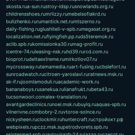
skosta.ru
a-sun.ru
stroy-ldsp.ru
snowlands.org.ru
childrensshoes.ru
mrlizzy.ru
mebelsofiakrd.ru
bulizhenko.ru
rumantick.net.ru
mtszerno.ru
daily-fishing.ru
glushiteli-v-spb.ru
megasat.org.ru
localization.net.ru
flyingfish.pp.ru
ds5teremok.ru
aclib.spb.ru
komissionka30.ru
mag-profit.ru
icentre-74.ru
leasing-nsk.ru
hd39.ru
rcd.com.ru
bioprot.ru
deltaextreme.ru
mirkotlov07.ru
mycrossway.ru
temamedia.ru
art-fusing.ru
cbslefort.ru
sunroadwatch.ru
citroen-yaroslavl.ru
ratnews.msk.ru
sk-if.ru
joomlamoduli.ru
academic-work.ru
bananaboys.ru
sanekua.ru
lianafrukt.ru
beta43.ru
tucsonwoori.com
alex-translation.ru
avantgardeclinics.ru
noel.msk.ru
buylq.ru
aquas-spb.ru
vilnerivne.com
bobry-2.ru
vtoroe-solnce.ru
nickysheen.ru
clockmir.ru
huntercraft.ru
стройокт.рф
webpixels.ru
pczz.msk.su
petrodvorets.spb.ru
nsintermed.spb.ru
avtovirazh-24.ru
jazzq.ru
czecot.ru