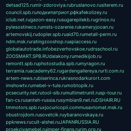
detsad125.ru
mir-zdoroviya.ru
bruslanovo.ru
siterem.ru
council.spb.ru
лодкипатриот.рф
kafekolizey.ru
iclub.net.ru
gazon-easy.ru
sugarepilekb.ru
grinox.ru
pylesostineco.ru
msts-ozarenie.ru
kameryjooan.ru
artemovskij.ru
dopler.spb.ru
aid70.ru
metall-perm.ru
ndm.msk.ru
ratingzooshop.ru
apiaccess.ru
globalautotrade.info
bezverhovskoe.ru
drsschool.ru
ZOOSMART.SPB.RU
dalakony.ru
medikijob.ru
remontt.spb.ru
photostudia.spb.ru
myragon.ru
terramia.ru
academy62.ru
gardengallereya.ru
rti.com.ru
artem-news.ru
biserinca.ru
krasnodarkurort.com
imshowtv.ru
mebel-v-tule.ru
mobtopik.ru
pcsecurity.net.ru
tool-sib.ru
multimetrunit.ru
sp-tour.ru
fan-cs.ru
santeh-russia.ru
symbian9.net.ru
DSHAIR.RU
tmmotors.spb.ru
xjocuricopii.com
musavtomat.msk.ru
obustrojdom.ru
sovetcik.ru
ybaranovskaya.ru
ppknews.ru
cult-alshei.ru
JAPANRUSSIA.RU
proekciyamebel.ru
imper-finans.ru
rim.org.ru