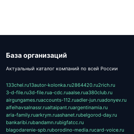
База организаций
Актуальный каталог компаний по всей России
133chel.ru
13autor-kolonka.ru
2864420.ru
2rich.ru
3-d-file.ru
3d-file.ru
a-cdc.ru
aalse.ru
a380club.ru
airgungames.ru
accounts-112.ru
adler-jun.ru
adonyev.ru
alfeihavsalnassr.ru
altaipant.ru
argentinamia.ru
aria-family.ru
arkrym.ru
ashanet.ru
belgorod-day.ru
bankaribi.ru
bandamn.ru
bigfatcc.ru
blagodarenie-spb.ru
borodino-media.ru
card-voice.ru