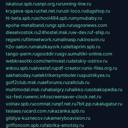
iskatour.spb.ru
snpi.org.ru
running-line.ru
krygeva-spa.ru
chel.net.ru
rust-loco.ru
dugshop.ru
hl-beta.spb.ru
school494.spb.ru
mymubaby.ru
epoha-metalband.ru
ngr.spb.ru
rusgosnews.com
dieselvostok.ru
24hostel.msk.ru
w-dev.ru
f-ship.ru
regsmi.ru
filmnetwork.ru
malinasp.ru
kinosvin.ru
h2o-salon.ru
malutkayork.ru
deltaprim.spb.ru
tango-perm.ru
gooddir.ru
sgv.su
multiki-online.com
webkrasotki.com
cherinvest.ru
detskiy-ostrov.ru
ankou.spb.ru
alvesta1.ru
pdf-creator.ru
nix-files.org.ru
sakhatoday.ru
elektrikersymboler.ru
sputnikyes.ru
golf2club.msk.ru
aeforums.ru
zallclub.ru
multimodal.msk.ru
habaigry.ru
haikko.ru
sobakopedia.ru
isz-fest.ru
ewnc.info
screensaver-clock.net.ru
volnav.spb.ru
comnat.ru
npf.net.ru
7bit.pp.ru
kalugatur.ru
tesiaes.ru
card.com.ru
kazanka.spb.ru
gildiya-kuznecov.ru
kameryboavision.ru
griffoncom.spb.ru
fabrika-emotsiy.ru