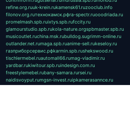
contrinform.ru
gutserial.ru
mdrussia.spb.ru
monod.ru
refine.org.ru
uk-krein.ru
kamensk61.ru
zooclub.info
filonov.org.ru
технокамск.рф
ra-spectr.ru
ooodriada.ru
promelmash.spb.ru
ixtys.spb.ru
fccity.ru
glamourstudio.spb.ru
kola-nature.org
spbmaster.spb.ru
musicoutlet.ru
china.msk.ru
bulldog.su
grimm-online.ru
outlander.net.ru
maga.spb.ru
anime-sell.ru
keseloy.ru
газприборсервис.рф
karmin.spb.ru
shekswood.ru
tischlermebel.ru
automall66.ru
mag-vladimir.ru
yardbar.ru
kiwitour.spb.ru
indesign.com.ru
freestylemebel.ru
bany-samara.ru
rsei.ru
naidisvoyput.ru
mgsn-invest.ru
ipkamerasannce.ru
alicante-house.ru
ibelka74.ru
cozyhouse.info
vlkargalev-studio.ru
700mb.ru
figura-ufa.ru
alina-live.ru
belarusiannews.ru
womenknow.ru
dos-vniimk.ru
sega.net.ru
dv.net.ru
phenomenonsofhistory.com
telesputnik.net.ru
wall.pp.ru
pylesosroidmi.ru
gtc-clan.ru
cligs.ru
bibikazap.ru
popova.org.ru