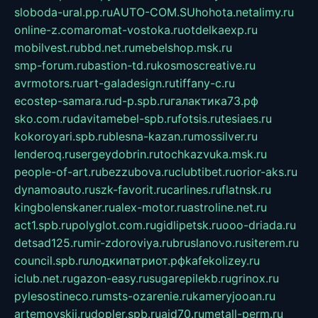
sloboda-ural.pp.ru
AUTO-COM.SU
hohota.net
alimy.ru
online-z.com
aromat-vostoka.ru
otdelkaexp.ru
mobilvest.ru
bbd.net.ru
mebelshop.msk.ru
smp-forum.ru
bastion-td.ru
kosmoscreative.ru
avrmotors.ru
art-galadesign.ru
tiffany-c.ru
ecostep-samara.ru
d-p.spb.ru
галактика73.рф
sko.com.ru
davitamebel-spb.ru
fotsis.ru
tesiaes.ru
kokoroyari.spb.ru
blesna-kazan.ru
mossilver.ru
lenderoq.ru
sergeydobrin.ru
tochkazvuka.msk.ru
people-of-art.ru
bezzubova.ru
clubtibet.ru
orior-aks.ru
dynamoauto.ru
szk-favorit.ru
carlines.ru
flatnsk.ru
kingbolenskaner.ru
alex-motor.ru
astroline.net.ru
act1.spb.ru
polyglot.com.ru
gidlipetsk.ru
ooo-driada.ru
detsad125.ru
mir-zdoroviya.ru
bruslanovo.ru
siterem.ru
council.spb.ru
лодкипатриот.рф
kafekolizey.ru
iclub.net.ru
gazon-easy.ru
sugarepilekb.ru
grinox.ru
pylesostineco.ru
msts-ozarenie.ru
kameryjooan.ru
artemovskij.ru
dopler.spb.ru
aid70.ru
metall-perm.ru