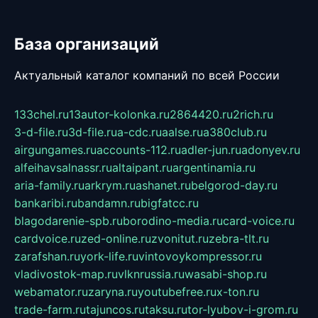
База организаций
Актуальный каталог компаний по всей России
133chel.ru
13autor-kolonka.ru
2864420.ru
2rich.ru
3-d-file.ru
3d-file.ru
a-cdc.ru
aalse.ru
a380club.ru
airgungames.ru
accounts-112.ru
adler-jun.ru
adonyev.ru
alfeihavsalnassr.ru
altaipant.ru
argentinamia.ru
aria-family.ru
arkrym.ru
ashanet.ru
belgorod-day.ru
bankaribi.ru
bandamn.ru
bigfatcc.ru
blagodarenie-spb.ru
borodino-media.ru
card-voice.ru
cardvoice.ru
zed-online.ru
zvonitut.ru
zebra-tlt.ru
zarafshan.ru
york-life.ru
vintovoykompressor.ru
vladivostok-map.ru
vlknrussia.ru
wasabi-shop.ru
webamator.ru
zaryna.ru
youtubefree.ru
x-ton.ru
trade-farm.ru
tajuncos.ru
taksu.ru
tor-lyubov-i-grom.ru