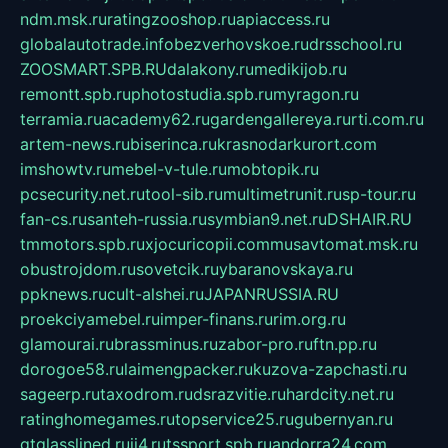
ndm.msk.ru
ratingzooshop.ru
apiaccess.ru
globalautotrade.info
bezverhovskoe.ru
drsschool.ru
ZOOSMART.SPB.RU
dalakony.ru
medikijob.ru
remontt.spb.ru
photostudia.spb.ru
myragon.ru
terramia.ru
academy62.ru
gardengallereya.ru
rti.com.ru
artem-news.ru
biserinca.ru
krasnodarkurort.com
imshowtv.ru
mebel-v-tule.ru
mobtopik.ru
pcsecurity.net.ru
tool-sib.ru
multimetrunit.ru
sp-tour.ru
fan-cs.ru
santeh-russia.ru
symbian9.net.ru
DSHAIR.RU
tmmotors.spb.ru
xjocuricopii.com
musavtomat.msk.ru
obustrojdom.ru
sovetcik.ru
ybaranovskaya.ru
ppknews.ru
cult-alshei.ru
JAPANRUSSIA.RU
proekciyamebel.ru
imper-finans.ru
rim.org.ru
glamourai.ru
brassminus.ru
zabor-pro.ru
ftn.pp.ru
dorogoe58.ru
laimengpacker.ru
kuzova-zapchasti.ru
sageerp.ru
taxodrom.ru
dsrazvitie.ru
hardcity.net.ru
ratinghomegames.ru
topservice25.ru
gubernyan.ru
gtglasslined.ru
ii4.ru
tssport.spb.ru
andorra24.com