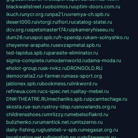
blackwallstreet.ru
oboimos.ru
optim-doors.com.ru
ikuch.ru
nycr.org.ru
npa21.ru
vremya-ch.spb.ru
desert000.ru
ivtorgi.ru
ifiori.ru
catalog-statei.ru
dcv.org.ru
spetsmaster174.ru
ipkameryhiseeu.ru
dum26.ru
ruspol.spb.ru
fr-opendp.ru
kam-solnyshko.ru
cheyenne-arapaho.ru
sevzapmetal.spb.ru
ted-lapidus.spb.ru
parasite-eliminator.ru
sigma-complete.ru
modernworld.ru
dama-moda.ru
eholot-group.ru
sk-nvkz.ru
DRONGOLD.RU
democratia2.ru
i-farmer.ru
mass-sport.org
jablonex.spb.ru
bookmess.ru
linkword.ru
refineua.com.ru
cs-spec.net.ru
altay-mebel.ru
DNK-THEATRE.RU
mechaniks.spb.ru
ipcamtechage.ru
skosta.ru
a-sun.ru
stroy-ldsp.ru
snowlands.org.ru
childrensshoes.ru
mrlizzy.ru
mebelsofiakrd.ru
bulizhenko.ru
rumantick.net.ru
mtszerno.ru
daily-fishing.ru
glushiteli-v-spb.ru
megasat.org.ru
localization.net.ru
flyingfish.pp.ru
ds5teremok.ru