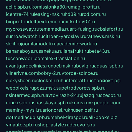
aclib.spb.ru
komissionka30.ru
mag-profit.ru
icentre-74.ru
leasing-nsk.ru
hd39.ru
rcd.com.ru
bioprot.ru
deltaextreme.ru
mirkotlov07.ru
mycrossway.ru
temamedia.ru
art-fusing.ru
cbslefort.ru
sunroadwatch.ru
citroen-yaroslavl.ru
ratnews.msk.ru
sk-if.ru
joomlamoduli.ru
academic-work.ru
bananaboys.ru
sanekua.ru
lianafrukt.ru
beta43.ru
tucsonwoori.com
alex-translation.ru
avantgardeclinics.ru
noel.msk.ru
buylq.ru
aquas-spb.ru
vilnerivne.com
bobry-2.ru
vtoroe-solnce.ru
nickysheen.ru
clockmir.ru
huntercraft.ru
стройокт.рф
webpixels.ru
pczz.msk.su
petrodvorets.spb.ru
nsintermed.spb.ru
avtovirazh-24.ru
jazzq.ru
czecot.ru
cruizi.spb.ru
spasskaya.spb.ru
kniris.ru
vkpeople.com
maminy-mysli.ru
arionorel.ru
khuseniosif.ru
dotmediacup.spb.ru
mebel-tiraspol.ru
all-books.biz
vmauto.spb.ru
shop-astyle.ru
derevo-s.ru