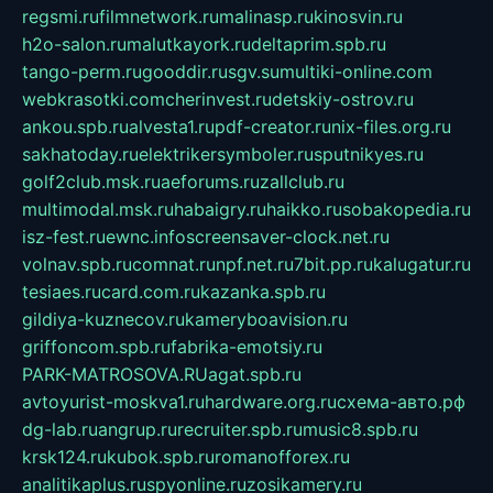
regsmi.ru
filmnetwork.ru
malinasp.ru
kinosvin.ru
h2o-salon.ru
malutkayork.ru
deltaprim.spb.ru
tango-perm.ru
gooddir.ru
sgv.su
multiki-online.com
webkrasotki.com
cherinvest.ru
detskiy-ostrov.ru
ankou.spb.ru
alvesta1.ru
pdf-creator.ru
nix-files.org.ru
sakhatoday.ru
elektrikersymboler.ru
sputnikyes.ru
golf2club.msk.ru
aeforums.ru
zallclub.ru
multimodal.msk.ru
habaigry.ru
haikko.ru
sobakopedia.ru
isz-fest.ru
ewnc.info
screensaver-clock.net.ru
volnav.spb.ru
comnat.ru
npf.net.ru
7bit.pp.ru
kalugatur.ru
tesiaes.ru
card.com.ru
kazanka.spb.ru
gildiya-kuznecov.ru
kameryboavision.ru
griffoncom.spb.ru
fabrika-emotsiy.ru
PARK-MATROSOVA.RU
agat.spb.ru
avtoyurist-moskva1.ru
hardware.org.ru
схема-авто.рф
dg-lab.ru
angrup.ru
recruiter.spb.ru
music8.spb.ru
krsk124.ru
kubok.spb.ru
romanofforex.ru
analitikaplus.ru
spyonline.ru
zosikamery.ru