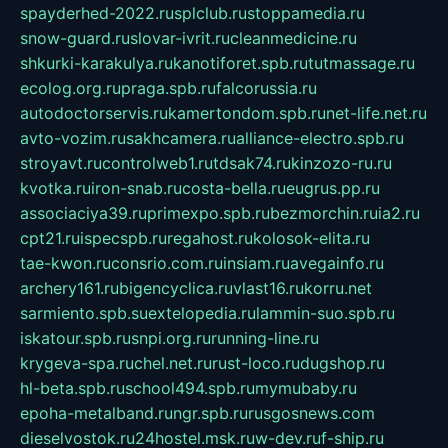
spayderhed-2022.ru
splclub.ru
stoppamedia.ru
snow-guard.ru
slovar-ivrit.ru
cleanmedicine.ru
shkurki-karakulya.ru
kanotiforet.spb.ru
tutmassage.ru
ecolog.org.ru
praga.spb.ru
falcorussia.ru
autodoctorservis.ru
kamertondom.spb.ru
net-life.net.ru
avto-vozim.ru
sakhcamera.ru
alliance-electro.spb.ru
stroyavt.ru
controlweb1.ru
tdsak74.ru
kinzozo-ru.ru
kvotka.ru
iron-snab.ru
costa-bella.ru
eugrus.pp.ru
associaciya39.ru
primexpo.spb.ru
bezmorchin.ru
ia2.ru
cpt21.ru
ispecspb.ru
regahost.ru
kolosok-elita.ru
tae-kwon.ru
consrio.com.ru
insiam.ru
avegainfo.ru
archery161.ru
bigencyclica.ru
vlast16.ru
korru.net
sarmiento.spb.su
extelopedia.ru
lammin-suo.spb.ru
iskatour.spb.ru
snpi.org.ru
running-line.ru
krygeva-spa.ru
chel.net.ru
rust-loco.ru
dugshop.ru
hl-beta.spb.ru
school494.spb.ru
mymubaby.ru
epoha-metalband.ru
ngr.spb.ru
rusgosnews.com
dieselvostok.ru
24hostel.msk.ru
w-dev.ru
f-ship.ru