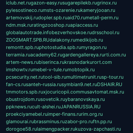
iclub.net.ru
gazon-easy.ru
sugarepilekb.ru
grinox.ru
pylesostineco.ru
msts-ozarenie.ru
kameryjooan.ru
artemovskij.ru
dopler.spb.ru
aid70.ru
metall-perm.ru
ndm.msk.ru
ratingzooshop.ru
apiaccess.ru
globalautotrade.info
bezverhovskoe.ru
drsschool.ru
ZOOSMART.SPB.RU
dalakony.ru
medikijob.ru
remontt.spb.ru
photostudia.spb.ru
myragon.ru
terramia.ru
academy62.ru
gardengallereya.ru
rti.com.ru
artem-news.ru
biserinca.ru
krasnodarkurort.com
imshowtv.ru
mebel-v-tule.ru
mobtopik.ru
pcsecurity.net.ru
tool-sib.ru
multimetrunit.ru
sp-tour.ru
fan-cs.ru
santeh-russia.ru
symbian9.net.ru
DSHAIR.RU
tmmotors.spb.ru
xjocuricopii.com
musavtomat.msk.ru
obustrojdom.ru
sovetcik.ru
ybaranovskaya.ru
ppknews.ru
cult-alshei.ru
JAPANRUSSIA.RU
proekciyamebel.ru
imper-finans.ru
rim.org.ru
glamourai.ru
brassminus.ru
zabor-pro.ru
ftn.pp.ru
dorogoe58.ru
laimengpacker.ru
kuzova-zapchasti.ru