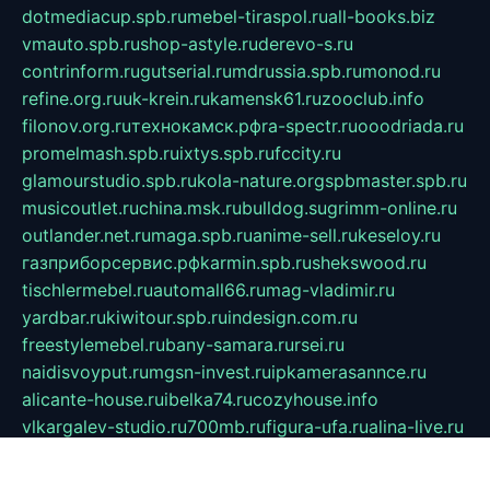
dotmediacup.spb.ru
mebel-tiraspol.ru
all-books.biz
vmauto.spb.ru
shop-astyle.ru
derevo-s.ru
contrinform.ru
gutserial.ru
mdrussia.spb.ru
monod.ru
refine.org.ru
uk-krein.ru
kamensk61.ru
zooclub.info
filonov.org.ru
технокамск.рф
ra-spectr.ru
ooodriada.ru
promelmash.spb.ru
ixtys.spb.ru
fccity.ru
glamourstudio.spb.ru
kola-nature.org
spbmaster.spb.ru
musicoutlet.ru
china.msk.ru
bulldog.su
grimm-online.ru
outlander.net.ru
maga.spb.ru
anime-sell.ru
keseloy.ru
газприборсервис.рф
karmin.spb.ru
shekswood.ru
tischlermebel.ru
automall66.ru
mag-vladimir.ru
yardbar.ru
kiwitour.spb.ru
indesign.com.ru
freestylemebel.ru
bany-samara.ru
rsei.ru
naidisvoyput.ru
mgsn-invest.ru
ipkamerasannce.ru
alicante-house.ru
ibelka74.ru
cozyhouse.info
vlkargalev-studio.ru
700mb.ru
figura-ufa.ru
alina-live.ru
belarusiannews.ru
womenknow.ru
dos-vniimk.ru
sega.net.ru
dv.net.ru
phenomenonsofhistory.com