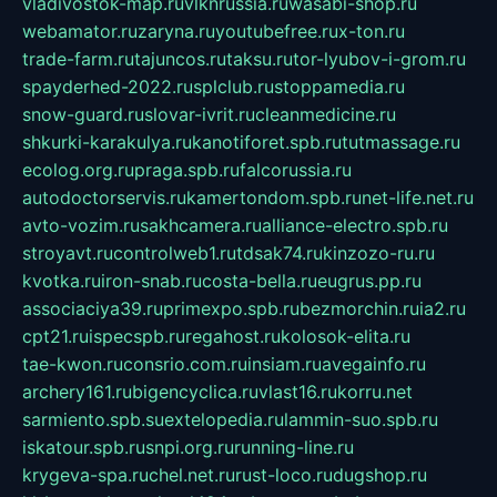
vladivostok-map.ru
vlknrussia.ru
wasabi-shop.ru
webamator.ru
zaryna.ru
youtubefree.ru
x-ton.ru
trade-farm.ru
tajuncos.ru
taksu.ru
tor-lyubov-i-grom.ru
spayderhed-2022.ru
splclub.ru
stoppamedia.ru
snow-guard.ru
slovar-ivrit.ru
cleanmedicine.ru
shkurki-karakulya.ru
kanotiforet.spb.ru
tutmassage.ru
ecolog.org.ru
praga.spb.ru
falcorussia.ru
autodoctorservis.ru
kamertondom.spb.ru
net-life.net.ru
avto-vozim.ru
sakhcamera.ru
alliance-electro.spb.ru
stroyavt.ru
controlweb1.ru
tdsak74.ru
kinzozo-ru.ru
kvotka.ru
iron-snab.ru
costa-bella.ru
eugrus.pp.ru
associaciya39.ru
primexpo.spb.ru
bezmorchin.ru
ia2.ru
cpt21.ru
ispecspb.ru
regahost.ru
kolosok-elita.ru
tae-kwon.ru
consrio.com.ru
insiam.ru
avegainfo.ru
archery161.ru
bigencyclica.ru
vlast16.ru
korru.net
sarmiento.spb.su
extelopedia.ru
lammin-suo.spb.ru
iskatour.spb.ru
snpi.org.ru
running-line.ru
krygeva-spa.ru
chel.net.ru
rust-loco.ru
dugshop.ru