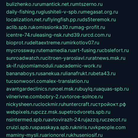
bulizhenko.ru
rumantick.net.ru
mtszerno.ru
daily-fishing.ru
glushiteli-v-spb.ru
megasat.org.ru
localization.net.ru
flyingfish.pp.ru
ds5teremok.ru
aclib.spb.ru
komissionka30.ru
mag-profit.ru
icentre-74.ru
leasing-nsk.ru
hd39.ru
rcd.com.ru
bioprot.ru
deltaextreme.ru
mirkotlov07.ru
mycrossway.ru
temamedia.ru
art-fusing.ru
cbslefort.ru
sunroadwatch.ru
citroen-yaroslavl.ru
ratnews.msk.ru
sk-if.ru
joomlamoduli.ru
academic-work.ru
bananaboys.ru
sanekua.ru
lianafrukt.ru
beta43.ru
tucsonwoori.com
alex-translation.ru
avantgardeclinics.ru
noel.msk.ru
buylq.ru
aquas-spb.ru
vilnerivne.com
bobry-2.ru
vtoroe-solnce.ru
nickysheen.ru
clockmir.ru
huntercraft.ru
стройокт.рф
webpixels.ru
pczz.msk.su
petrodvorets.spb.ru
nsintermed.spb.ru
avtovirazh-24.ru
jazzq.ru
czecot.ru
cruizi.spb.ru
spasskaya.spb.ru
kniris.ru
vkpeople.com
maminy-mysli.ru
arionorel.ru
khuseniosif.ru