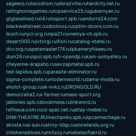
sageerp.ru
taxodrom.ru
dsrazvitie.ru
hardcity.net.ru
ratinghomegames.ru
topservice25.ru
gubernyan.ru
gtglasslined.ru
ii4.ru
tssport.spb.ru
andorra24.com
blackwallstreet.ru
oboimos.ru
optim-doors.com.ru
ikuch.ru
nycr.org.ru
npa21.ru
vremya-ch.spb.ru
desert000.ru
ivtorgi.ru
ifiori.ru
catalog-statei.ru
dcv.org.ru
spetsmaster174.ru
ipkameryhiseeu.ru
dum26.ru
ruspol.spb.ru
fr-opendp.ru
kam-solnyshko.ru
cheyenne-arapaho.ru
sevzapmetal.spb.ru
ted-lapidus.spb.ru
parasite-eliminator.ru
sigma-complete.ru
modernworld.ru
dama-moda.ru
eholot-group.ru
sk-nvkz.ru
DRONGOLD.RU
democratia2.ru
i-farmer.ru
mass-sport.org
jablonex.spb.ru
bookmess.ru
linkword.ru
refineua.com.ru
cs-spec.net.ru
altay-mebel.ru
DNK-THEATRE.RU
mechaniks.spb.ru
ipcamtechage.ru
skosta.ru
a-sun.ru
stroy-ldsp.ru
snowlands.org.ru
childrensshoes.ru
mrlizzy.ru
mebelsofiakrd.ru