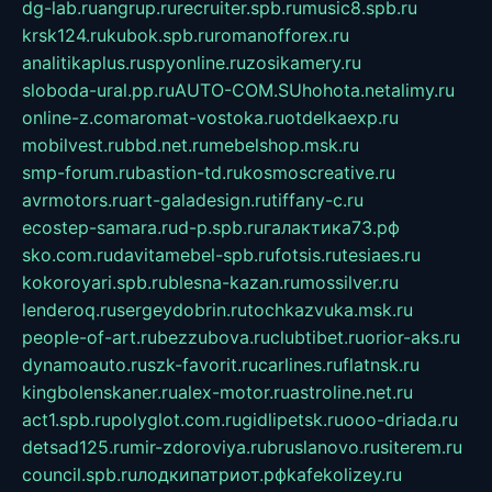
dg-lab.ru
angrup.ru
recruiter.spb.ru
music8.spb.ru
krsk124.ru
kubok.spb.ru
romanofforex.ru
analitikaplus.ru
spyonline.ru
zosikamery.ru
sloboda-ural.pp.ru
AUTO-COM.SU
hohota.net
alimy.ru
online-z.com
aromat-vostoka.ru
otdelkaexp.ru
mobilvest.ru
bbd.net.ru
mebelshop.msk.ru
smp-forum.ru
bastion-td.ru
kosmoscreative.ru
avrmotors.ru
art-galadesign.ru
tiffany-c.ru
ecostep-samara.ru
d-p.spb.ru
галактика73.рф
sko.com.ru
davitamebel-spb.ru
fotsis.ru
tesiaes.ru
kokoroyari.spb.ru
blesna-kazan.ru
mossilver.ru
lenderoq.ru
sergeydobrin.ru
tochkazvuka.msk.ru
people-of-art.ru
bezzubova.ru
clubtibet.ru
orior-aks.ru
dynamoauto.ru
szk-favorit.ru
carlines.ru
flatnsk.ru
kingbolenskaner.ru
alex-motor.ru
astroline.net.ru
act1.spb.ru
polyglot.com.ru
gidlipetsk.ru
ooo-driada.ru
detsad125.ru
mir-zdoroviya.ru
bruslanovo.ru
siterem.ru
council.spb.ru
лодкипатриот.рф
kafekolizey.ru