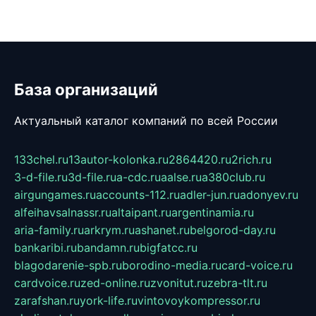
База организаций
Актуальный каталог компаний по всей России
133chel.ru
13autor-kolonka.ru
2864420.ru
2rich.ru
3-d-file.ru
3d-file.ru
a-cdc.ru
aalse.ru
a380club.ru
airgungames.ru
accounts-112.ru
adler-jun.ru
adonyev.ru
alfeihavsalnassr.ru
altaipant.ru
argentinamia.ru
aria-family.ru
arkrym.ru
ashanet.ru
belgorod-day.ru
bankaribi.ru
bandamn.ru
bigfatcc.ru
blagodarenie-spb.ru
borodino-media.ru
card-voice.ru
cardvoice.ru
zed-online.ru
zvonitut.ru
zebra-tlt.ru
zarafshan.ru
york-life.ru
vintovoykompressor.ru