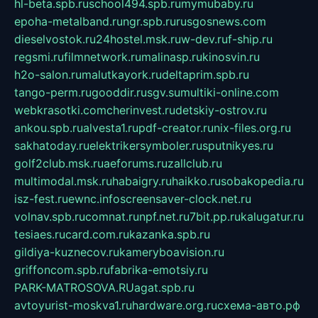
hl-beta.spb.ru
school494.spb.ru
mymubaby.ru
epoha-metalband.ru
ngr.spb.ru
rusgosnews.com
dieselvostok.ru
24hostel.msk.ru
w-dev.ru
f-ship.ru
regsmi.ru
filmnetwork.ru
malinasp.ru
kinosvin.ru
h2o-salon.ru
malutkayork.ru
deltaprim.spb.ru
tango-perm.ru
gooddir.ru
sgv.su
multiki-online.com
webkrasotki.com
cherinvest.ru
detskiy-ostrov.ru
ankou.spb.ru
alvesta1.ru
pdf-creator.ru
nix-files.org.ru
sakhatoday.ru
elektrikersymboler.ru
sputnikyes.ru
golf2club.msk.ru
aeforums.ru
zallclub.ru
multimodal.msk.ru
habaigry.ru
haikko.ru
sobakopedia.ru
isz-fest.ru
ewnc.info
screensaver-clock.net.ru
volnav.spb.ru
comnat.ru
npf.net.ru
7bit.pp.ru
kalugatur.ru
tesiaes.ru
card.com.ru
kazanka.spb.ru
gildiya-kuznecov.ru
kameryboavision.ru
griffoncom.spb.ru
fabrika-emotsiy.ru
PARK-MATROSOVA.RU
agat.spb.ru
avtoyurist-moskva1.ru
hardware.org.ru
схема-авто.рф