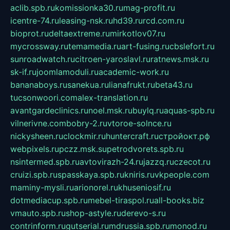
aclib.spb.ru
komissionka30.ru
mag-profit.ru
icentre-74.ru
leasing-nsk.ru
hd39.ru
rcd.com.ru
bioprot.ru
deltaextreme.ru
mirkotlov07.ru
mycrossway.ru
temamedia.ru
art-fusing.ru
cbslefort.ru
sunroadwatch.ru
citroen-yaroslavl.ru
ratnews.msk.ru
sk-if.ru
joomlamoduli.ru
academic-work.ru
bananaboys.ru
sanekua.ru
lianafrukt.ru
beta43.ru
tucsonwoori.com
alex-translation.ru
avantgardeclinics.ru
noel.msk.ru
buylq.ru
aquas-spb.ru
vilnerivne.com
bobry-2.ru
vtoroe-solnce.ru
nickysheen.ru
clockmir.ru
huntercraft.ru
стройокт.рф
webpixels.ru
pczz.msk.su
petrodvorets.spb.ru
nsintermed.spb.ru
avtovirazh-24.ru
jazzq.ru
czecot.ru
cruizi.spb.ru
spasskaya.spb.ru
kniris.ru
vkpeople.com
maminy-mysli.ru
arionorel.ru
khuseniosif.ru
dotmediacup.spb.ru
mebel-tiraspol.ru
all-books.biz
vmauto.spb.ru
shop-astyle.ru
derevo-s.ru
contrinform.ru
gutserial.ru
mdrussia.spb.ru
monod.ru