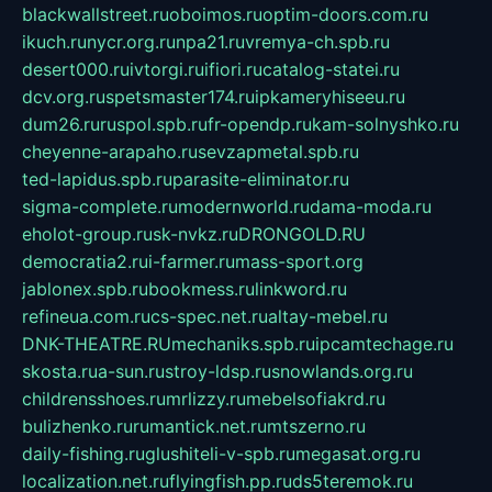
blackwallstreet.ru
oboimos.ru
optim-doors.com.ru
ikuch.ru
nycr.org.ru
npa21.ru
vremya-ch.spb.ru
desert000.ru
ivtorgi.ru
ifiori.ru
catalog-statei.ru
dcv.org.ru
spetsmaster174.ru
ipkameryhiseeu.ru
dum26.ru
ruspol.spb.ru
fr-opendp.ru
kam-solnyshko.ru
cheyenne-arapaho.ru
sevzapmetal.spb.ru
ted-lapidus.spb.ru
parasite-eliminator.ru
sigma-complete.ru
modernworld.ru
dama-moda.ru
eholot-group.ru
sk-nvkz.ru
DRONGOLD.RU
democratia2.ru
i-farmer.ru
mass-sport.org
jablonex.spb.ru
bookmess.ru
linkword.ru
refineua.com.ru
cs-spec.net.ru
altay-mebel.ru
DNK-THEATRE.RU
mechaniks.spb.ru
ipcamtechage.ru
skosta.ru
a-sun.ru
stroy-ldsp.ru
snowlands.org.ru
childrensshoes.ru
mrlizzy.ru
mebelsofiakrd.ru
bulizhenko.ru
rumantick.net.ru
mtszerno.ru
daily-fishing.ru
glushiteli-v-spb.ru
megasat.org.ru
localization.net.ru
flyingfish.pp.ru
ds5teremok.ru