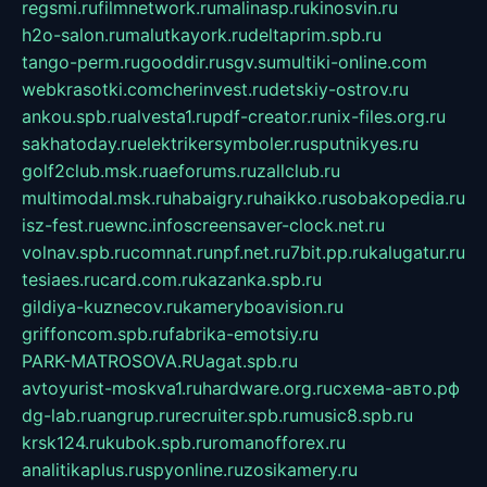
regsmi.ru
filmnetwork.ru
malinasp.ru
kinosvin.ru
h2o-salon.ru
malutkayork.ru
deltaprim.spb.ru
tango-perm.ru
gooddir.ru
sgv.su
multiki-online.com
webkrasotki.com
cherinvest.ru
detskiy-ostrov.ru
ankou.spb.ru
alvesta1.ru
pdf-creator.ru
nix-files.org.ru
sakhatoday.ru
elektrikersymboler.ru
sputnikyes.ru
golf2club.msk.ru
aeforums.ru
zallclub.ru
multimodal.msk.ru
habaigry.ru
haikko.ru
sobakopedia.ru
isz-fest.ru
ewnc.info
screensaver-clock.net.ru
volnav.spb.ru
comnat.ru
npf.net.ru
7bit.pp.ru
kalugatur.ru
tesiaes.ru
card.com.ru
kazanka.spb.ru
gildiya-kuznecov.ru
kameryboavision.ru
griffoncom.spb.ru
fabrika-emotsiy.ru
PARK-MATROSOVA.RU
agat.spb.ru
avtoyurist-moskva1.ru
hardware.org.ru
схема-авто.рф
dg-lab.ru
angrup.ru
recruiter.spb.ru
music8.spb.ru
krsk124.ru
kubok.spb.ru
romanofforex.ru
analitikaplus.ru
spyonline.ru
zosikamery.ru