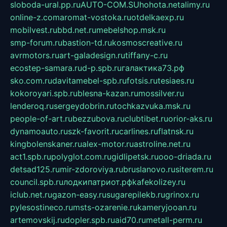
sloboda-ural.pp.ru
AUTO-COM.SU
hohota.net
alimy.ru
online-z.com
aromat-vostoka.ru
otdelkaexp.ru
mobilvest.ru
bbd.net.ru
mebelshop.msk.ru
smp-forum.ru
bastion-td.ru
kosmoscreative.ru
avrmotors.ru
art-galadesign.ru
tiffany-c.ru
ecostep-samara.ru
d-p.spb.ru
галактика73.рф
sko.com.ru
davitamebel-spb.ru
fotsis.ru
tesiaes.ru
kokoroyari.spb.ru
blesna-kazan.ru
mossilver.ru
lenderoq.ru
sergeydobrin.ru
tochkazvuka.msk.ru
people-of-art.ru
bezzubova.ru
clubtibet.ru
orior-aks.ru
dynamoauto.ru
szk-favorit.ru
carlines.ru
flatnsk.ru
kingbolenskaner.ru
alex-motor.ru
astroline.net.ru
act1.spb.ru
polyglot.com.ru
gidlipetsk.ru
ooo-driada.ru
detsad125.ru
mir-zdoroviya.ru
bruslanovo.ru
siterem.ru
council.spb.ru
лодкипатриот.рф
kafekolizey.ru
iclub.net.ru
gazon-easy.ru
sugarepilekb.ru
grinox.ru
pylesostineco.ru
msts-ozarenie.ru
kameryjooan.ru
artemovskij.ru
dopler.spb.ru
aid70.ru
metall-perm.ru