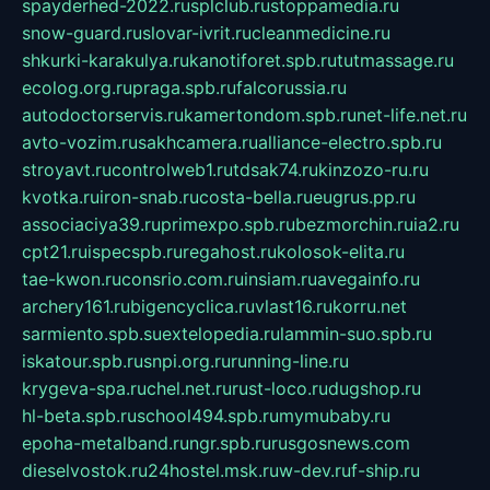
spayderhed-2022.ru
splclub.ru
stoppamedia.ru
snow-guard.ru
slovar-ivrit.ru
cleanmedicine.ru
shkurki-karakulya.ru
kanotiforet.spb.ru
tutmassage.ru
ecolog.org.ru
praga.spb.ru
falcorussia.ru
autodoctorservis.ru
kamertondom.spb.ru
net-life.net.ru
avto-vozim.ru
sakhcamera.ru
alliance-electro.spb.ru
stroyavt.ru
controlweb1.ru
tdsak74.ru
kinzozo-ru.ru
kvotka.ru
iron-snab.ru
costa-bella.ru
eugrus.pp.ru
associaciya39.ru
primexpo.spb.ru
bezmorchin.ru
ia2.ru
cpt21.ru
ispecspb.ru
regahost.ru
kolosok-elita.ru
tae-kwon.ru
consrio.com.ru
insiam.ru
avegainfo.ru
archery161.ru
bigencyclica.ru
vlast16.ru
korru.net
sarmiento.spb.su
extelopedia.ru
lammin-suo.spb.ru
iskatour.spb.ru
snpi.org.ru
running-line.ru
krygeva-spa.ru
chel.net.ru
rust-loco.ru
dugshop.ru
hl-beta.spb.ru
school494.spb.ru
mymubaby.ru
epoha-metalband.ru
ngr.spb.ru
rusgosnews.com
dieselvostok.ru
24hostel.msk.ru
w-dev.ru
f-ship.ru