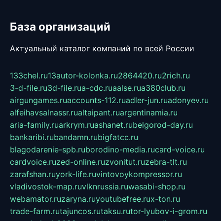
База организаций
Актуальный каталог компаний по всей России
133chel.ru
13autor-kolonka.ru
2864420.ru
2rich.ru
3-d-file.ru
3d-file.ru
a-cdc.ru
aalse.ru
a380club.ru
airgungames.ru
accounts-112.ru
adler-jun.ru
adonyev.ru
alfeihavsalnassr.ru
altaipant.ru
argentinamia.ru
aria-family.ru
arkrym.ru
ashanet.ru
belgorod-day.ru
bankaribi.ru
bandamn.ru
bigfatcc.ru
blagodarenie-spb.ru
borodino-media.ru
card-voice.ru
cardvoice.ru
zed-online.ru
zvonitut.ru
zebra-tlt.ru
zarafshan.ru
york-life.ru
vintovoykompressor.ru
vladivostok-map.ru
vlknrussia.ru
wasabi-shop.ru
webamator.ru
zaryna.ru
youtubefree.ru
x-ton.ru
trade-farm.ru
tajuncos.ru
taksu.ru
tor-lyubov-i-grom.ru