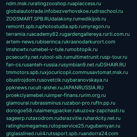
ndm.msk.ru
ratingzooshop.ru
apiaccess.ru
globalautotrade.info
bezverhovskoe.ru
drsschool.ru
ZOOSMART.SPB.RU
dalakony.ru
medikijob.ru
remontt.spb.ru
photostudia.spb.ru
myragon.ru
terramia.ru
academy62.ru
gardengallereya.ru
rti.com.ru
artem-news.ru
biserinca.ru
krasnodarkurort.com
imshowtv.ru
mebel-v-tule.ru
mobtopik.ru
pcsecurity.net.ru
tool-sib.ru
multimetrunit.ru
sp-tour.ru
fan-cs.ru
santeh-russia.ru
symbian9.net.ru
DSHAIR.RU
tmmotors.spb.ru
xjocuricopii.com
musavtomat.msk.ru
obustrojdom.ru
sovetcik.ru
ybaranovskaya.ru
ppknews.ru
cult-alshei.ru
JAPANRUSSIA.RU
proekciyamebel.ru
imper-finans.ru
rim.org.ru
glamourai.ru
brassminus.ru
zabor-pro.ru
ftn.pp.ru
dorogoe58.ru
laimengpacker.ru
kuzova-zapchasti.ru
sageerp.ru
taxodrom.ru
dsrazvitie.ru
hardcity.net.ru
ratinghomegames.ru
topservice25.ru
gubernyan.ru
gtglasslined.ru
ii4.ru
tssport.spb.ru
andorra24.com