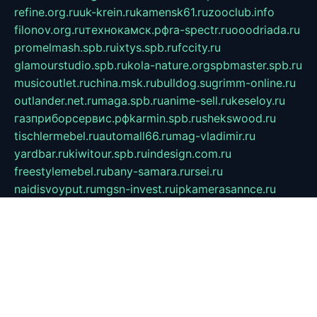
refine.org.ru
uk-krein.ru
kamensk61.ru
zooclub.info
filonov.org.ru
технокамск.рф
ra-spectr.ru
ooodriada.ru
promelmash.spb.ru
ixtys.spb.ru
fccity.ru
glamourstudio.spb.ru
kola-nature.org
spbmaster.spb.ru
musicoutlet.ru
china.msk.ru
bulldog.su
grimm-online.ru
outlander.net.ru
maga.spb.ru
anime-sell.ru
keseloy.ru
газприборсервис.рф
karmin.spb.ru
shekswood.ru
tischlermebel.ru
automall66.ru
mag-vladimir.ru
yardbar.ru
kiwitour.spb.ru
indesign.com.ru
freestylemebel.ru
bany-samara.ru
rsei.ru
naidisvoyput.ru
mgsn-invest.ru
ipkamerasannce.ru
alicante-house.ru
ibelka74.ru
cozyhouse.info
vlkargalev-studio.ru
700mb.ru
figura-ufa.ru
alina-live.ru
belarusiannews.ru
womenknow.ru
dos-vniimk.ru
sega.net.ru
dv.net.ru
phenomenonsofhistory.com
telesputnik.net.ru
wall.pp.ru
pylesosroidmi.ru
gtc-clan.ru
cligs.ru
bibikazap.ru
popova.org.ru
netwhistler.spb.ru
bellvil.ru
bonzon.ru
iss-vladik.ru