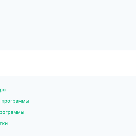
уры
е программы
программы
стки