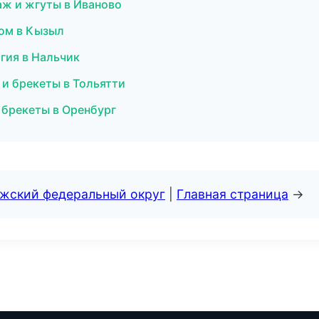
аж и жгуты в Иваново
зом в Кызыл
огия в Нальчик
я и брекеты в Тольятти
 брекеты в Оренбург
лжский федеральный округ
|
Главная страница
→