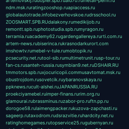
artemovskij.ru
dopler.spb.ru
aid70.ru
metall-perm.ru
ndm.msk.ru
ratingzooshop.ru
apiaccess.ru
globalautotrade.info
bezverhovskoe.ru
drsschool.ru
ZOOSMART.SPB.RU
dalakony.ru
medikijob.ru
remontt.spb.ru
photostudia.spb.ru
myragon.ru
terramia.ru
academy62.ru
gardengallereya.ru
rti.com.ru
artem-news.ru
biserinca.ru
krasnodarkurort.com
imshowtv.ru
mebel-v-tule.ru
mobtopik.ru
pcsecurity.net.ru
tool-sib.ru
multimetrunit.ru
sp-tour.ru
fan-cs.ru
santeh-russia.ru
symbian9.net.ru
DSHAIR.RU
tmmotors.spb.ru
xjocuricopii.com
musavtomat.msk.ru
obustrojdom.ru
sovetcik.ru
ybaranovskaya.ru
ppknews.ru
cult-alshei.ru
JAPANRUSSIA.RU
proekciyamebel.ru
imper-finans.ru
rim.org.ru
glamourai.ru
brassminus.ru
zabor-pro.ru
ftn.pp.ru
dorogoe58.ru
laimengpacker.ru
kuzova-zapchasti.ru
sageerp.ru
taxodrom.ru
dsrazvitie.ru
hardcity.net.ru
ratinghomegames.ru
topservice25.ru
gubernyan.ru