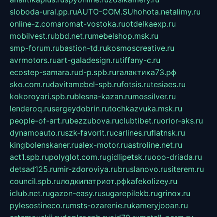
sloboda-ural.pp.ru
AUTO-COM.SU
hohota.net
alimy.ru
online-z.com
aromat-vostoka.ru
otdelkaexp.ru
mobilvest.ru
bbd.net.ru
mebelshop.msk.ru
smp-forum.ru
bastion-td.ru
kosmoscreative.ru
avrmotors.ru
art-galadesign.ru
tiffany-c.ru
ecostep-samara.ru
d-p.spb.ru
галактика73.рф
sko.com.ru
davitamebel-spb.ru
fotsis.ru
tesiaes.ru
kokoroyari.spb.ru
blesna-kazan.ru
mossilver.ru
lenderoq.ru
sergeydobrin.ru
tochkazvuka.msk.ru
people-of-art.ru
bezzubova.ru
clubtibet.ru
orior-aks.ru
dynamoauto.ru
szk-favorit.ru
carlines.ru
flatnsk.ru
kingbolenskaner.ru
alex-motor.ru
astroline.net.ru
act1.spb.ru
polyglot.com.ru
gidlipetsk.ru
ooo-driada.ru
detsad125.ru
mir-zdoroviya.ru
bruslanovo.ru
siterem.ru
council.spb.ru
лодкипатриот.рф
kafekolizey.ru
iclub.net.ru
gazon-easy.ru
sugarepilekb.ru
grinox.ru
pylesostineco.ru
msts-ozarenie.ru
kameryjooan.ru