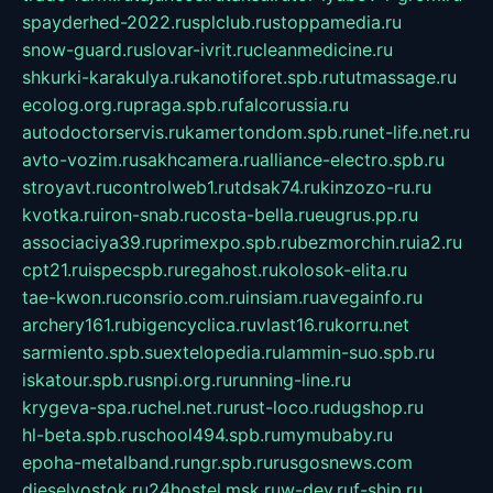
spayderhed-2022.ru
splclub.ru
stoppamedia.ru
snow-guard.ru
slovar-ivrit.ru
cleanmedicine.ru
shkurki-karakulya.ru
kanotiforet.spb.ru
tutmassage.ru
ecolog.org.ru
praga.spb.ru
falcorussia.ru
autodoctorservis.ru
kamertondom.spb.ru
net-life.net.ru
avto-vozim.ru
sakhcamera.ru
alliance-electro.spb.ru
stroyavt.ru
controlweb1.ru
tdsak74.ru
kinzozo-ru.ru
kvotka.ru
iron-snab.ru
costa-bella.ru
eugrus.pp.ru
associaciya39.ru
primexpo.spb.ru
bezmorchin.ru
ia2.ru
cpt21.ru
ispecspb.ru
regahost.ru
kolosok-elita.ru
tae-kwon.ru
consrio.com.ru
insiam.ru
avegainfo.ru
archery161.ru
bigencyclica.ru
vlast16.ru
korru.net
sarmiento.spb.su
extelopedia.ru
lammin-suo.spb.ru
iskatour.spb.ru
snpi.org.ru
running-line.ru
krygeva-spa.ru
chel.net.ru
rust-loco.ru
dugshop.ru
hl-beta.spb.ru
school494.spb.ru
mymubaby.ru
epoha-metalband.ru
ngr.spb.ru
rusgosnews.com
dieselvostok.ru
24hostel.msk.ru
w-dev.ru
f-ship.ru