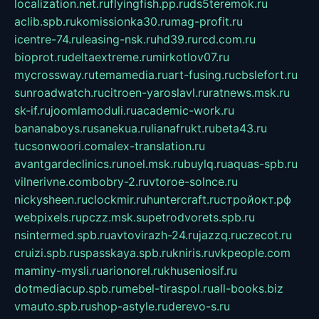
localization.net.ru
flyingfish.pp.ru
ds5teremok.ru
aclib.spb.ru
komissionka30.ru
mag-profit.ru
icentre-74.ru
leasing-nsk.ru
hd39.ru
rcd.com.ru
bioprot.ru
deltaextreme.ru
mirkotlov07.ru
mycrossway.ru
temamedia.ru
art-fusing.ru
cbslefort.ru
sunroadwatch.ru
citroen-yaroslavl.ru
ratnews.msk.ru
sk-if.ru
joomlamoduli.ru
academic-work.ru
bananaboys.ru
sanekua.ru
lianafrukt.ru
beta43.ru
tucsonwoori.com
alex-translation.ru
avantgardeclinics.ru
noel.msk.ru
buylq.ru
aquas-spb.ru
vilnerivne.com
bobry-2.ru
vtoroe-solnce.ru
nickysheen.ru
clockmir.ru
huntercraft.ru
стройокт.рф
webpixels.ru
pczz.msk.su
petrodvorets.spb.ru
nsintermed.spb.ru
avtovirazh-24.ru
jazzq.ru
czecot.ru
cruizi.spb.ru
spasskaya.spb.ru
kniris.ru
vkpeople.com
maminy-mysli.ru
arionorel.ru
khuseniosif.ru
dotmediacup.spb.ru
mebel-tiraspol.ru
all-books.biz
vmauto.spb.ru
shop-astyle.ru
derevo-s.ru