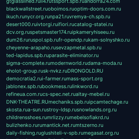
gtglasslined.ru
ii4.ru
tssport.spb.ru
andorra24.com
blackwallstreet.ru
oboimos.ru
optim-doors.com.ru
ikuch.ru
nycr.org.ru
npa21.ru
vremya-ch.spb.ru
desert000.ru
ivtorgi.ru
ifiori.ru
catalog-statei.ru
dcv.org.ru
spetsmaster174.ru
ipkameryhiseeu.ru
dum26.ru
ruspol.spb.ru
fr-opendp.ru
kam-solnyshko.ru
cheyenne-arapaho.ru
sevzapmetal.spb.ru
ted-lapidus.spb.ru
parasite-eliminator.ru
sigma-complete.ru
modernworld.ru
dama-moda.ru
eholot-group.ru
sk-nvkz.ru
DRONGOLD.RU
democratia2.ru
i-farmer.ru
mass-sport.org
jablonex.spb.ru
bookmess.ru
linkword.ru
refineua.com.ru
cs-spec.net.ru
altay-mebel.ru
DNK-THEATRE.RU
mechaniks.spb.ru
ipcamtechage.ru
skosta.ru
a-sun.ru
stroy-ldsp.ru
snowlands.org.ru
childrensshoes.ru
mrlizzy.ru
mebelsofiakrd.ru
bulizhenko.ru
rumantick.net.ru
mtszerno.ru
daily-fishing.ru
glushiteli-v-spb.ru
megasat.org.ru