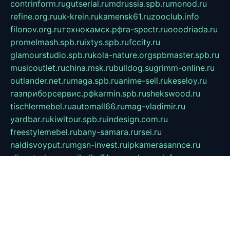
contrinform.ru
gutserial.ru
mdrussia.spb.ru
monod.ru
refine.org.ru
uk-krein.ru
kamensk61.ru
zooclub.info
filonov.org.ru
технокамск.рф
ra-spectr.ru
ooodriada.ru
promelmash.spb.ru
ixtys.spb.ru
fccity.ru
glamourstudio.spb.ru
kola-nature.org
spbmaster.spb.ru
musicoutlet.ru
china.msk.ru
bulldog.su
grimm-online.ru
outlander.net.ru
maga.spb.ru
anime-sell.ru
keseloy.ru
газприборсервис.рф
karmin.spb.ru
shekswood.ru
tischlermebel.ru
automall66.ru
mag-vladimir.ru
yardbar.ru
kiwitour.spb.ru
indesign.com.ru
freestylemebel.ru
bany-samara.ru
rsei.ru
naidisvoyput.ru
mgsn-invest.ru
ipkamerasannce.ru
alicante-house.ru
ibelka74.ru
cozyhouse.info
vlkargalev-studio.ru
700mb.ru
figura-ufa.ru
alina-live.ru
belarusiannews.ru
womenknow.ru
dos-vniimk.ru
sega.net.ru
dv.net.ru
phenomenonsofhistory.com
telesputnik.net.ru
wall.pp.ru
pylesosroidmi.ru
gtc-clan.ru
cligs.ru
bibikazap.ru
popova.org.ru