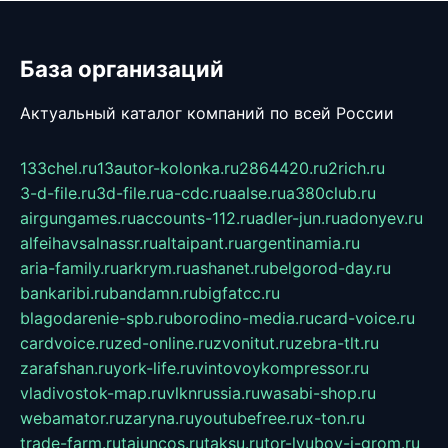
База организаций
Актуальный каталог компаний по всей России
133chel.ru
13autor-kolonka.ru
2864420.ru
2rich.ru
3-d-file.ru
3d-file.ru
a-cdc.ru
aalse.ru
a380club.ru
airgungames.ru
accounts-112.ru
adler-jun.ru
adonyev.ru
alfeihavsalnassr.ru
altaipant.ru
argentinamia.ru
aria-family.ru
arkrym.ru
ashanet.ru
belgorod-day.ru
bankaribi.ru
bandamn.ru
bigfatcc.ru
blagodarenie-spb.ru
borodino-media.ru
card-voice.ru
cardvoice.ru
zed-online.ru
zvonitut.ru
zebra-tlt.ru
zarafshan.ru
york-life.ru
vintovoykompressor.ru
vladivostok-map.ru
vlknrussia.ru
wasabi-shop.ru
webamator.ru
zaryna.ru
youtubefree.ru
x-ton.ru
trade-farm.ru
tajuncos.ru
taksu.ru
tor-lyubov-i-grom.ru