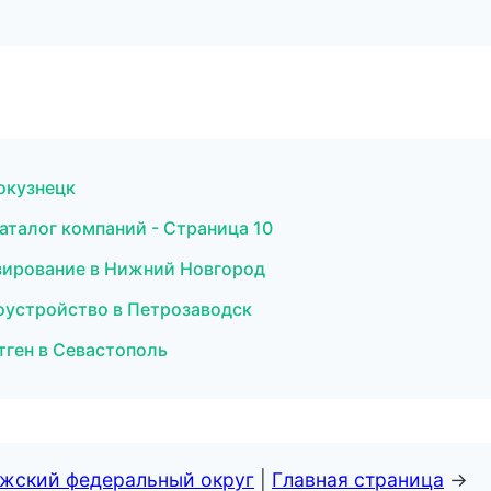
вокузнецк
аталог компаний - Страница 10
езирование в Нижний Новгород
гоустройство в Петрозаводск
нтген в Севастополь
лжский федеральный округ
|
Главная страница
→