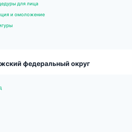
цедуры для лица
ляция и омоложение
игуры
лжский федеральный округ
д