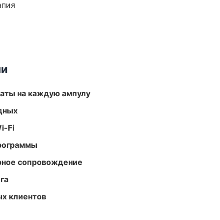
апия
ми
аты на каждую ампулу
одных
i-Fi
программы
урное сопровождение
га
ых клиентов