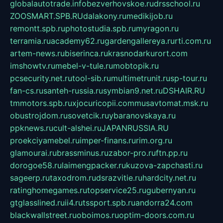
globalautotrade.info
bezverhovskoe.ru
drsschool.ru
ZOOSMART.SPB.RU
dalakony.ru
medikijob.ru
remontt.spb.ru
photostudia.spb.ru
myragon.ru
terramia.ru
academy62.ru
gardengallereya.ru
rti.com.ru
artem-news.ru
biserinca.ru
krasnodarkurort.com
imshowtv.ru
mebel-v-tule.ru
mobtopik.ru
pcsecurity.net.ru
tool-sib.ru
multimetrunit.ru
sp-tour.ru
fan-cs.ru
santeh-russia.ru
symbian9.net.ru
DSHAIR.RU
tmmotors.spb.ru
xjocuricopii.com
musavtomat.msk.ru
obustrojdom.ru
sovetcik.ru
ybaranovskaya.ru
ppknews.ru
cult-alshei.ru
JAPANRUSSIA.RU
proekciyamebel.ru
imper-finans.ru
rim.org.ru
glamourai.ru
brassminus.ru
zabor-pro.ru
ftn.pp.ru
dorogoe58.ru
laimengpacker.ru
kuzova-zapchasti.ru
sageerp.ru
taxodrom.ru
dsrazvitie.ru
hardcity.net.ru
ratinghomegames.ru
topservice25.ru
gubernyan.ru
gtglasslined.ru
ii4.ru
tssport.spb.ru
andorra24.com
blackwallstreet.ru
oboimos.ru
optim-doors.com.ru