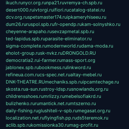
ikuch.ru
nycr.org.ru
npa21.ru
vremya-ch.spb.ru
desert000.ru
ivtorgi.ru
ifiori.ru
catalog-statei.ru
dcv.org.ru
spetsmaster174.ru
ipkameryhiseeu.ru
dum26.ru
ruspol.spb.ru
fr-opendp.ru
kam-solnyshko.ru
cheyenne-arapaho.ru
sevzapmetal.spb.ru
ted-lapidus.spb.ru
parasite-eliminator.ru
sigma-complete.ru
modernworld.ru
dama-moda.ru
eholot-group.ru
sk-nvkz.ru
DRONGOLD.RU
democratia2.ru
i-farmer.ru
mass-sport.org
jablonex.spb.ru
bookmess.ru
linkword.ru
refineua.com.ru
cs-spec.net.ru
altay-mebel.ru
DNK-THEATRE.RU
mechaniks.spb.ru
ipcamtechage.ru
skosta.ru
a-sun.ru
stroy-ldsp.ru
snowlands.org.ru
childrensshoes.ru
mrlizzy.ru
mebelsofiakrd.ru
bulizhenko.ru
rumantick.net.ru
mtszerno.ru
daily-fishing.ru
glushiteli-v-spb.ru
megasat.org.ru
localization.net.ru
flyingfish.pp.ru
ds5teremok.ru
aclib.spb.ru
komissionka30.ru
mag-profit.ru