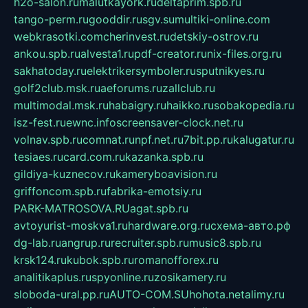
h2o-salon.ru
malutkayork.ru
deltaprim.spb.ru
tango-perm.ru
gooddir.ru
sgv.su
multiki-online.com
webkrasotki.com
cherinvest.ru
detskiy-ostrov.ru
ankou.spb.ru
alvesta1.ru
pdf-creator.ru
nix-files.org.ru
sakhatoday.ru
elektrikersymboler.ru
sputnikyes.ru
golf2club.msk.ru
aeforums.ru
zallclub.ru
multimodal.msk.ru
habaigry.ru
haikko.ru
sobakopedia.ru
isz-fest.ru
ewnc.info
screensaver-clock.net.ru
volnav.spb.ru
comnat.ru
npf.net.ru
7bit.pp.ru
kalugatur.ru
tesiaes.ru
card.com.ru
kazanka.spb.ru
gildiya-kuznecov.ru
kameryboavision.ru
griffoncom.spb.ru
fabrika-emotsiy.ru
PARK-MATROSOVA.RU
agat.spb.ru
avtoyurist-moskva1.ru
hardware.org.ru
схема-авто.рф
dg-lab.ru
angrup.ru
recruiter.spb.ru
music8.spb.ru
krsk124.ru
kubok.spb.ru
romanofforex.ru
analitikaplus.ru
spyonline.ru
zosikamery.ru
sloboda-ural.pp.ru
AUTO-COM.SU
hohota.net
alimy.ru