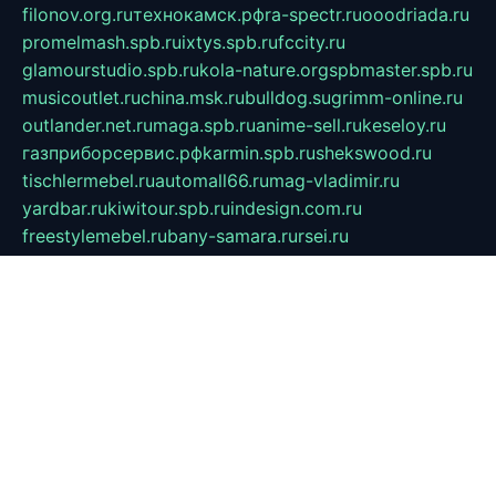
filonov.org.ru
технокамск.рф
ra-spectr.ru
ooodriada.ru
promelmash.spb.ru
ixtys.spb.ru
fccity.ru
glamourstudio.spb.ru
kola-nature.org
spbmaster.spb.ru
musicoutlet.ru
china.msk.ru
bulldog.su
grimm-online.ru
outlander.net.ru
maga.spb.ru
anime-sell.ru
keseloy.ru
газприборсервис.рф
karmin.spb.ru
shekswood.ru
tischlermebel.ru
automall66.ru
mag-vladimir.ru
yardbar.ru
kiwitour.spb.ru
indesign.com.ru
freestylemebel.ru
bany-samara.ru
rsei.ru
naidisvoyput.ru
mgsn-invest.ru
ipkamerasannce.ru
alicante-house.ru
ibelka74.ru
cozyhouse.info
vlkargalev-studio.ru
700mb.ru
figura-ufa.ru
alina-live.ru
belarusiannews.ru
womenknow.ru
dos-vniimk.ru
sega.net.ru
dv.net.ru
phenomenonsofhistory.com
telesputnik.net.ru
wall.pp.ru
pylesosroidmi.ru
gtc-clan.ru
cligs.ru
bibikazap.ru
popova.org.ru
netwhistler.spb.ru
bellvil.ru
bonzon.ru
iss-vladik.ru
defiparis.net.ru
las-gryzas.ru
amku.ru