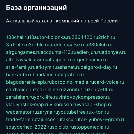
База организаций
Актуальный каталог компаний по всей России
133chel.ru
13autor-kolonka.ru
2864420.ru
2rich.ru
3-d-file.ru
3d-file.ru
a-cdc.ru
aalse.ru
a380club.ru
airgungames.ru
accounts-112.ru
adler-jun.ru
adonyev.ru
alfeihavsalnassr.ru
altaipant.ru
argentinamia.ru
aria-family.ru
arkrym.ru
ashanet.ru
belgorod-day.ru
bankaribi.ru
bandamn.ru
bigfatcc.ru
blagodarenie-spb.ru
borodino-media.ru
card-voice.ru
cardvoice.ru
zed-online.ru
zvonitut.ru
zebra-tlt.ru
zarafshan.ru
york-life.ru
vintovoykompressor.ru
vladivostok-map.ru
vlknrussia.ru
wasabi-shop.ru
webamator.ru
zaryna.ru
youtubefree.ru
x-ton.ru
trade-farm.ru
tajuncos.ru
taksu.ru
tor-lyubov-i-grom.ru
spayderhed-2022.ru
splclub.ru
stoppamedia.ru