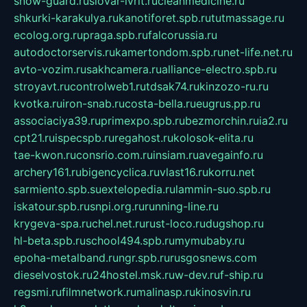
snow-guard.ru
slovar-ivrit.ru
cleanmedicine.ru
shkurki-karakulya.ru
kanotiforet.spb.ru
tutmassage.ru
ecolog.org.ru
praga.spb.ru
falcorussia.ru
autodoctorservis.ru
kamertondom.spb.ru
net-life.net.ru
avto-vozim.ru
sakhcamera.ru
alliance-electro.spb.ru
stroyavt.ru
controlweb1.ru
tdsak74.ru
kinzozo-ru.ru
kvotka.ru
iron-snab.ru
costa-bella.ru
eugrus.pp.ru
associaciya39.ru
primexpo.spb.ru
bezmorchin.ru
ia2.ru
cpt21.ru
ispecspb.ru
regahost.ru
kolosok-elita.ru
tae-kwon.ru
consrio.com.ru
insiam.ru
avegainfo.ru
archery161.ru
bigencyclica.ru
vlast16.ru
korru.net
sarmiento.spb.su
extelopedia.ru
lammin-suo.spb.ru
iskatour.spb.ru
snpi.org.ru
running-line.ru
krygeva-spa.ru
chel.net.ru
rust-loco.ru
dugshop.ru
hl-beta.spb.ru
school494.spb.ru
mymubaby.ru
epoha-metalband.ru
ngr.spb.ru
rusgosnews.com
dieselvostok.ru
24hostel.msk.ru
w-dev.ru
f-ship.ru
regsmi.ru
filmnetwork.ru
malinasp.ru
kinosvin.ru