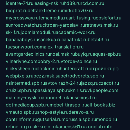
icentre-74.ru
leasing-nsk.ru
hd39.ru
rcd.com.ru
bioprot.ru
deltaextreme.ru
mirkotlov07.ru
mycrossway.ru
temamedia.ru
art-fusing.ru
cbslefort.ru
sunroadwatch.ru
citroen-yaroslavl.ru
ratnews.msk.ru
sk-if.ru
joomlamoduli.ru
academic-work.ru
bananaboys.ru
sanekua.ru
lianafrukt.ru
beta43.ru
tucsonwoori.com
alex-translation.ru
avantgardeclinics.ru
noel.msk.ru
buylq.ru
aquas-spb.ru
vilnerivne.com
bobry-2.ru
vtoroe-solnce.ru
nickysheen.ru
clockmir.ru
huntercraft.ru
стройокт.рф
webpixels.ru
pczz.msk.su
petrodvorets.spb.ru
nsintermed.spb.ru
avtovirazh-24.ru
jazzq.ru
czecot.ru
cruizi.spb.ru
spasskaya.spb.ru
kniris.ru
vkpeople.com
maminy-mysli.ru
arionorel.ru
khuseniosif.ru
dotmediacup.spb.ru
mebel-tiraspol.ru
all-books.biz
vmauto.spb.ru
shop-astyle.ru
derevo-s.ru
contrinform.ru
gutserial.ru
mdrussia.spb.ru
monod.ru
refine.org.ru
uk-krein.ru
kamensk61.ru
zooclub.info