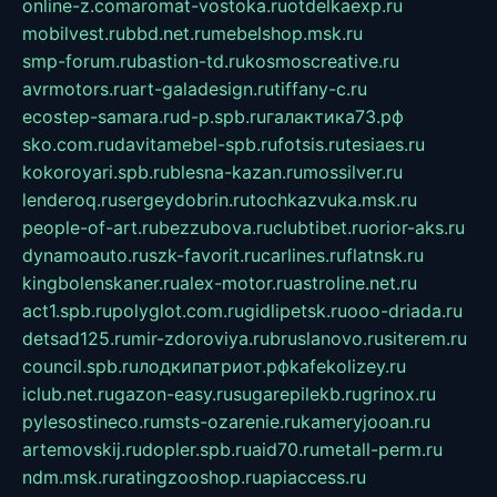
online-z.com
aromat-vostoka.ru
otdelkaexp.ru
mobilvest.ru
bbd.net.ru
mebelshop.msk.ru
smp-forum.ru
bastion-td.ru
kosmoscreative.ru
avrmotors.ru
art-galadesign.ru
tiffany-c.ru
ecostep-samara.ru
d-p.spb.ru
галактика73.рф
sko.com.ru
davitamebel-spb.ru
fotsis.ru
tesiaes.ru
kokoroyari.spb.ru
blesna-kazan.ru
mossilver.ru
lenderoq.ru
sergeydobrin.ru
tochkazvuka.msk.ru
people-of-art.ru
bezzubova.ru
clubtibet.ru
orior-aks.ru
dynamoauto.ru
szk-favorit.ru
carlines.ru
flatnsk.ru
kingbolenskaner.ru
alex-motor.ru
astroline.net.ru
act1.spb.ru
polyglot.com.ru
gidlipetsk.ru
ooo-driada.ru
detsad125.ru
mir-zdoroviya.ru
bruslanovo.ru
siterem.ru
council.spb.ru
лодкипатриот.рф
kafekolizey.ru
iclub.net.ru
gazon-easy.ru
sugarepilekb.ru
grinox.ru
pylesostineco.ru
msts-ozarenie.ru
kameryjooan.ru
artemovskij.ru
dopler.spb.ru
aid70.ru
metall-perm.ru
ndm.msk.ru
ratingzooshop.ru
apiaccess.ru