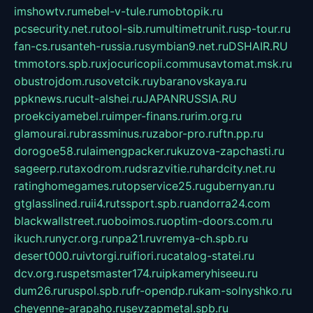
imshowtv.ru
mebel-v-tule.ru
mobtopik.ru
pcsecurity.net.ru
tool-sib.ru
multimetrunit.ru
sp-tour.ru
fan-cs.ru
santeh-russia.ru
symbian9.net.ru
DSHAIR.RU
tmmotors.spb.ru
xjocuricopii.com
musavtomat.msk.ru
obustrojdom.ru
sovetcik.ru
ybaranovskaya.ru
ppknews.ru
cult-alshei.ru
JAPANRUSSIA.RU
proekciyamebel.ru
imper-finans.ru
rim.org.ru
glamourai.ru
brassminus.ru
zabor-pro.ru
ftn.pp.ru
dorogoe58.ru
laimengpacker.ru
kuzova-zapchasti.ru
sageerp.ru
taxodrom.ru
dsrazvitie.ru
hardcity.net.ru
ratinghomegames.ru
topservice25.ru
gubernyan.ru
gtglasslined.ru
ii4.ru
tssport.spb.ru
andorra24.com
blackwallstreet.ru
oboimos.ru
optim-doors.com.ru
ikuch.ru
nycr.org.ru
npa21.ru
vremya-ch.spb.ru
desert000.ru
ivtorgi.ru
ifiori.ru
catalog-statei.ru
dcv.org.ru
spetsmaster174.ru
ipkameryhiseeu.ru
dum26.ru
ruspol.spb.ru
fr-opendp.ru
kam-solnyshko.ru
cheyenne-arapaho.ru
sevzapmetal.spb.ru