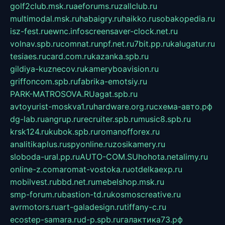
golf2club.msk.ru
aeforums.ru
zallclub.ru
multimodal.msk.ru
habaigry.ru
haikko.ru
sobakopedia.ru
isz-fest.ru
ewnc.info
screensaver-clock.net.ru
volnav.spb.ru
comnat.ru
npf.net.ru
7bit.pp.ru
kalugatur.ru
tesiaes.ru
card.com.ru
kazanka.spb.ru
gildiya-kuznecov.ru
kameryboavision.ru
griffoncom.spb.ru
fabrika-emotsiy.ru
PARK-MATROSOVA.RU
agat.spb.ru
avtoyurist-moskva1.ru
hardware.org.ru
схема-авто.рф
dg-lab.ru
angrup.ru
recruiter.spb.ru
music8.spb.ru
krsk124.ru
kubok.spb.ru
romanofforex.ru
analitikaplus.ru
spyonline.ru
zosikamery.ru
sloboda-ural.pp.ru
AUTO-COM.SU
hohota.net
alimy.ru
online-z.com
aromat-vostoka.ru
otdelkaexp.ru
mobilvest.ru
bbd.net.ru
mebelshop.msk.ru
smp-forum.ru
bastion-td.ru
kosmoscreative.ru
avrmotors.ru
art-galadesign.ru
tiffany-c.ru
ecostep-samara.ru
d-p.spb.ru
галактика73.рф