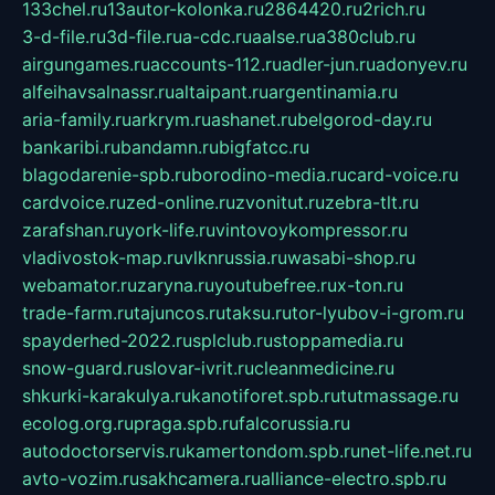
133chel.ru
13autor-kolonka.ru
2864420.ru
2rich.ru
3-d-file.ru
3d-file.ru
a-cdc.ru
aalse.ru
a380club.ru
airgungames.ru
accounts-112.ru
adler-jun.ru
adonyev.ru
alfeihavsalnassr.ru
altaipant.ru
argentinamia.ru
aria-family.ru
arkrym.ru
ashanet.ru
belgorod-day.ru
bankaribi.ru
bandamn.ru
bigfatcc.ru
blagodarenie-spb.ru
borodino-media.ru
card-voice.ru
cardvoice.ru
zed-online.ru
zvonitut.ru
zebra-tlt.ru
zarafshan.ru
york-life.ru
vintovoykompressor.ru
vladivostok-map.ru
vlknrussia.ru
wasabi-shop.ru
webamator.ru
zaryna.ru
youtubefree.ru
x-ton.ru
trade-farm.ru
tajuncos.ru
taksu.ru
tor-lyubov-i-grom.ru
spayderhed-2022.ru
splclub.ru
stoppamedia.ru
snow-guard.ru
slovar-ivrit.ru
cleanmedicine.ru
shkurki-karakulya.ru
kanotiforet.spb.ru
tutmassage.ru
ecolog.org.ru
praga.spb.ru
falcorussia.ru
autodoctorservis.ru
kamertondom.spb.ru
net-life.net.ru
avto-vozim.ru
sakhcamera.ru
alliance-electro.spb.ru