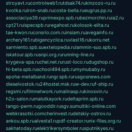
stroyavt.ru
controlweb1.ru
tdsak74.ru
kinzozo-ru.ru
kvotka.ru
iron-snab.ru
costa-bella.ru
eugrus.pp.ru
associaciya39.ru
primexpo.spb.ru
bezmorchin.ru
ia2.ru
cpt21.ru
ispecspb.ru
regahost.ru
kolosok-elita.ru
tae-kwon.ru
consrio.com.ru
insiam.ru
avegainfo.ru
archery161.ru
bigencyclica.ru
vlast16.ru
korru.net
sarmiento.spb.su
extelopedia.ru
lammin-suo.spb.ru
iskatour.spb.ru
snpi.org.ru
running-line.ru
krygeva-spa.ru
chel.net.ru
rust-loco.ru
dugshop.ru
hl-beta.spb.ru
school494.spb.ru
mymubaby.ru
epoha-metalband.ru
ngr.spb.ru
rusgosnews.com
dieselvostok.ru
24hostel.msk.ru
w-dev.ru
f-ship.ru
regsmi.ru
filmnetwork.ru
malinasp.ru
kinosvin.ru
h2o-salon.ru
malutkayork.ru
deltaprim.spb.ru
tango-perm.ru
gooddir.ru
sgv.su
multiki-online.com
webkrasotki.com
cherinvest.ru
detskiy-ostrov.ru
ankou.spb.ru
alvesta1.ru
pdf-creator.ru
nix-files.org.ru
sakhatoday.ru
elektrikersymboler.ru
sputnikyes.ru