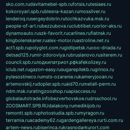
sko.com.ru
davitamebel-spb.ru
fotsis.ru
tesiaes.ru
kokoroyari.spb.ru
blesna-kazan.ru
mossilver.ru
lenderoq.ru
sergeydobrin.ru
tochkazvuka.msk.ru
people-of-art.ru
bezzubova.ru
clubtibet.ru
orior-aks.ru
dynamoauto.ru
szk-favorit.ru
carlines.ru
flatnsk.ru
kingbolenskaner.ru
alex-motor.ru
astroline.net.ru
act1.spb.ru
polyglot.com.ru
gidlipetsk.ru
ooo-driada.ru
detsad125.ru
mir-zdoroviya.ru
bruslanovo.ru
siterem.ru
council.spb.ru
лодкипатриот.рф
kafekolizey.ru
iclub.net.ru
gazon-easy.ru
sugarepilekb.ru
grinox.ru
pylesostineco.ru
msts-ozarenie.ru
kameryjooan.ru
artemovskij.ru
dopler.spb.ru
aid70.ru
metall-perm.ru
ndm.msk.ru
ratingzooshop.ru
apiaccess.ru
globalautotrade.info
bezverhovskoe.ru
drsschool.ru
ZOOSMART.SPB.RU
dalakony.ru
medikijob.ru
remontt.spb.ru
photostudia.spb.ru
myragon.ru
terramia.ru
academy62.ru
gardengallereya.ru
rti.com.ru
artem-news.ru
biserinca.ru
krasnodarkurort.com