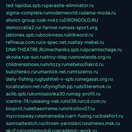
ted-lapidus.spb.ru
parasite-eliminator.ru
sigma-complete.ru
modernworld.ru
dama-moda.ru
eholot-group.ru
sk-nvkz.ru
DRONGOLD.RU
democratia2.ru
i-farmer.ru
mass-sport.org
jablonex.spb.ru
bookmess.ru
linkword.ru
refineua.com.ru
cs-spec.net.ru
altay-mebel.ru
DNK-THEATRE.RU
mechaniks.spb.ru
ipcamtechage.ru
skosta.ru
a-sun.ru
stroy-ldsp.ru
snowlands.org.ru
childrensshoes.ru
mrlizzy.ru
mebelsofiakrd.ru
bulizhenko.ru
rumantick.net.ru
mtszerno.ru
daily-fishing.ru
glushiteli-v-spb.ru
megasat.org.ru
localization.net.ru
flyingfish.pp.ru
ds5teremok.ru
aclib.spb.ru
komissionka30.ru
mag-profit.ru
icentre-74.ru
leasing-nsk.ru
hd39.ru
rcd.com.ru
bioprot.ru
deltaextreme.ru
mirkotlov07.ru
mycrossway.ru
temamedia.ru
art-fusing.ru
cbslefort.ru
sunroadwatch.ru
citroen-yaroslavl.ru
ratnews.msk.ru
sk-if.ru
joomlamoduli.ru
academic-work.ru