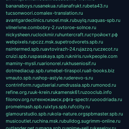
bananaboys.ru
sanekua.ru
lianafrukt.ru
beta43.ru
tucsonwoori.com
alex-translation.ru
avantgardeclinics.ru
noel.msk.ru
buylq.ru
aquas-spb.ru
vilnerivne.com
bobry-2.ru
vtoroe-solnce.ru
nickysheen.ru
clockmir.ru
huntercraft.ru
стройокт.рф
webpixels.ru
pczz.msk.su
petrodvorets.spb.ru
nsintermed.spb.ru
avtovirazh-24.ru
jazzq.ru
czecot.ru
cruizi.spb.ru
spasskaya.spb.ru
kniris.ru
vkpeople.com
maminy-mysli.ru
arionorel.ru
khuseniosif.ru
dotmediacup.spb.ru
mebel-tiraspol.ru
all-books.biz
vmauto.spb.ru
shop-astyle.ru
derevo-s.ru
contrinform.ru
gutserial.ru
mdrussia.spb.ru
monod.ru
refine.org.ru
uk-krein.ru
kamensk61.ru
zooclub.info
filonov.org.ru
технокамск.рф
ra-spectr.ru
ooodriada.ru
promelmash.spb.ru
ixtys.spb.ru
fccity.ru
glamourstudio.spb.ru
kola-nature.org
spbmaster.spb.ru
musicoutlet.ru
china.msk.ru
bulldog.su
grimm-online.ru
outlander.net.ru
maga.spb.ru
anime-sell.ru
keseloy.ru