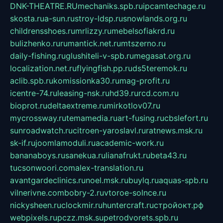
DNK-THEATRE.RU
mechaniks.spb.ru
ipcamtechage.ru
skosta.ru
a-sun.ru
stroy-ldsp.ru
snowlands.org.ru
childrensshoes.ru
mrlizzy.ru
mebelsofiakrd.ru
bulizhenko.ru
rumantick.net.ru
mtszerno.ru
daily-fishing.ru
glushiteli-v-spb.ru
megasat.org.ru
localization.net.ru
flyingfish.pp.ru
ds5teremok.ru
aclib.spb.ru
komissionka30.ru
mag-profit.ru
icentre-74.ru
leasing-nsk.ru
hd39.ru
rcd.com.ru
bioprot.ru
deltaextreme.ru
mirkotlov07.ru
mycrossway.ru
temamedia.ru
art-fusing.ru
cbslefort.ru
sunroadwatch.ru
citroen-yaroslavl.ru
ratnews.msk.ru
sk-if.ru
joomlamoduli.ru
academic-work.ru
bananaboys.ru
sanekua.ru
lianafrukt.ru
beta43.ru
tucsonwoori.com
alex-translation.ru
avantgardeclinics.ru
noel.msk.ru
buylq.ru
aquas-spb.ru
vilnerivne.com
bobry-2.ru
vtoroe-solnce.ru
nickysheen.ru
clockmir.ru
huntercraft.ru
стройокт.рф
webpixels.ru
pczz.msk.su
petrodvorets.spb.ru