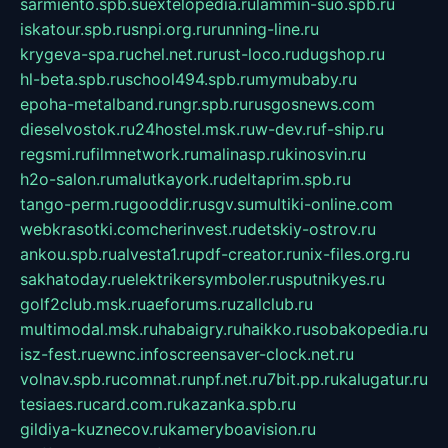
sarmiento.spb.su
extelopedia.ru
lammin-suo.spb.ru
iskatour.spb.ru
snpi.org.ru
running-line.ru
krygeva-spa.ru
chel.net.ru
rust-loco.ru
dugshop.ru
hl-beta.spb.ru
school494.spb.ru
mymubaby.ru
epoha-metalband.ru
ngr.spb.ru
rusgosnews.com
dieselvostok.ru
24hostel.msk.ru
w-dev.ru
f-ship.ru
regsmi.ru
filmnetwork.ru
malinasp.ru
kinosvin.ru
h2o-salon.ru
malutkayork.ru
deltaprim.spb.ru
tango-perm.ru
gooddir.ru
sgv.su
multiki-online.com
webkrasotki.com
cherinvest.ru
detskiy-ostrov.ru
ankou.spb.ru
alvesta1.ru
pdf-creator.ru
nix-files.org.ru
sakhatoday.ru
elektrikersymboler.ru
sputnikyes.ru
golf2club.msk.ru
aeforums.ru
zallclub.ru
multimodal.msk.ru
habaigry.ru
haikko.ru
sobakopedia.ru
isz-fest.ru
ewnc.info
screensaver-clock.net.ru
volnav.spb.ru
comnat.ru
npf.net.ru
7bit.pp.ru
kalugatur.ru
tesiaes.ru
card.com.ru
kazanka.spb.ru
gildiya-kuznecov.ru
kameryboavision.ru