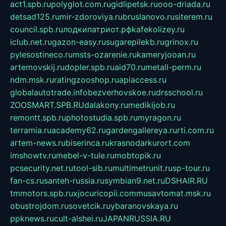
act1.spb.ru
polyglot.com.ru
gidlipetsk.ru
ooo-driada.ru
detsad125.ru
mir-zdoroviya.ru
bruslanovo.ru
siterem.ru
council.spb.ru
лодкипатриот.рф
kafekolizey.ru
iclub.net.ru
gazon-easy.ru
sugarepilekb.ru
grinox.ru
pylesostineco.ru
msts-ozarenie.ru
kameryjooan.ru
artemovskij.ru
dopler.spb.ru
aid70.ru
metall-perm.ru
ndm.msk.ru
ratingzooshop.ru
apiaccess.ru
globalautotrade.info
bezverhovskoe.ru
drsschool.ru
ZOOSMART.SPB.RU
dalakony.ru
medikijob.ru
remontt.spb.ru
photostudia.spb.ru
myragon.ru
terramia.ru
academy62.ru
gardengallereya.ru
rti.com.ru
artem-news.ru
biserinca.ru
krasnodarkurort.com
imshowtv.ru
mebel-v-tule.ru
mobtopik.ru
pcsecurity.net.ru
tool-sib.ru
multimetrunit.ru
sp-tour.ru
fan-cs.ru
santeh-russia.ru
symbian9.net.ru
DSHAIR.RU
tmmotors.spb.ru
xjocuricopii.com
musavtomat.msk.ru
obustrojdom.ru
sovetcik.ru
ybaranovskaya.ru
ppknews.ru
cult-alshei.ru
JAPANRUSSIA.RU