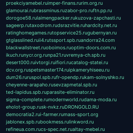
proekciyamebel.ru
imper-finans.ru
rim.org.ru
glamourai.ru
brassminus.ru
zabor-pro.ru
ftn.pp.ru
dorogoe58.ru
laimengpacker.ru
kuzova-zapchasti.ru
sageerp.ru
taxodrom.ru
dsrazvitie.ru
hardcity.net.ru
ratinghomegames.ru
topservice25.ru
gubernyan.ru
gtglasslined.ru
ii4.ru
tssport.spb.ru
andorra24.com
blackwallstreet.ru
oboimos.ru
optim-doors.com.ru
ikuch.ru
nycr.org.ru
npa21.ru
vremya-ch.spb.ru
desert000.ru
ivtorgi.ru
ifiori.ru
catalog-statei.ru
dcv.org.ru
spetsmaster174.ru
ipkameryhiseeu.ru
dum26.ru
ruspol.spb.ru
fr-opendp.ru
kam-solnyshko.ru
cheyenne-arapaho.ru
sevzapmetal.spb.ru
ted-lapidus.spb.ru
parasite-eliminator.ru
sigma-complete.ru
modernworld.ru
dama-moda.ru
eholot-group.ru
sk-nvkz.ru
DRONGOLD.RU
democratia2.ru
i-farmer.ru
mass-sport.org
jablonex.spb.ru
bookmess.ru
linkword.ru
refineua.com.ru
cs-spec.net.ru
altay-mebel.ru