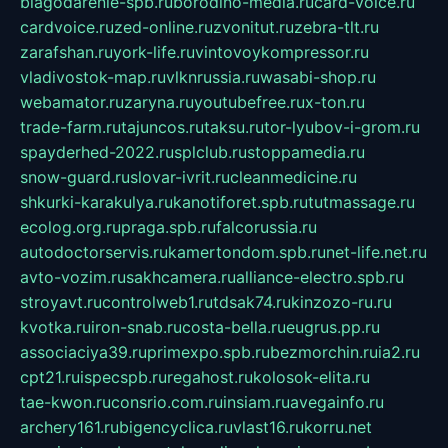
blagodarenie-spb.ru
borodino-media.ru
card-voice.ru
cardvoice.ru
zed-online.ru
zvonitut.ru
zebra-tlt.ru
zarafshan.ru
york-life.ru
vintovoykompressor.ru
vladivostok-map.ru
vlknrussia.ru
wasabi-shop.ru
webamator.ru
zaryna.ru
youtubefree.ru
x-ton.ru
trade-farm.ru
tajuncos.ru
taksu.ru
tor-lyubov-i-grom.ru
spayderhed-2022.ru
splclub.ru
stoppamedia.ru
snow-guard.ru
slovar-ivrit.ru
cleanmedicine.ru
shkurki-karakulya.ru
kanotiforet.spb.ru
tutmassage.ru
ecolog.org.ru
praga.spb.ru
falcorussia.ru
autodoctorservis.ru
kamertondom.spb.ru
net-life.net.ru
avto-vozim.ru
sakhcamera.ru
alliance-electro.spb.ru
stroyavt.ru
controlweb1.ru
tdsak74.ru
kinzozo-ru.ru
kvotka.ru
iron-snab.ru
costa-bella.ru
eugrus.pp.ru
associaciya39.ru
primexpo.spb.ru
bezmorchin.ru
ia2.ru
cpt21.ru
ispecspb.ru
regahost.ru
kolosok-elita.ru
tae-kwon.ru
consrio.com.ru
insiam.ru
avegainfo.ru
archery161.ru
bigencyclica.ru
vlast16.ru
korru.net