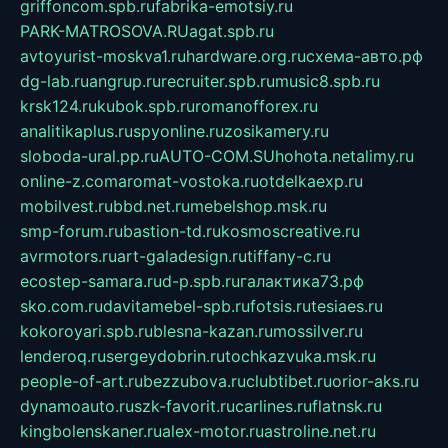
griffoncom.spb.ru
fabrika-emotsiy.ru
PARK-MATROSOVA.RU
agat.spb.ru
avtoyurist-moskva1.ru
hardware.org.ru
схема-авто.рф
dg-lab.ru
angrup.ru
recruiter.spb.ru
music8.spb.ru
krsk124.ru
kubok.spb.ru
romanofforex.ru
analitikaplus.ru
spyonline.ru
zosikamery.ru
sloboda-ural.pp.ru
AUTO-COM.SU
hohota.net
alimy.ru
online-z.com
aromat-vostoka.ru
otdelkaexp.ru
mobilvest.ru
bbd.net.ru
mebelshop.msk.ru
smp-forum.ru
bastion-td.ru
kosmoscreative.ru
avrmotors.ru
art-galadesign.ru
tiffany-c.ru
ecostep-samara.ru
d-p.spb.ru
галактика73.рф
sko.com.ru
davitamebel-spb.ru
fotsis.ru
tesiaes.ru
kokoroyari.spb.ru
blesna-kazan.ru
mossilver.ru
lenderoq.ru
sergeydobrin.ru
tochkazvuka.msk.ru
people-of-art.ru
bezzubova.ru
clubtibet.ru
orior-aks.ru
dynamoauto.ru
szk-favorit.ru
carlines.ru
flatnsk.ru
kingbolenskaner.ru
alex-motor.ru
astroline.net.ru