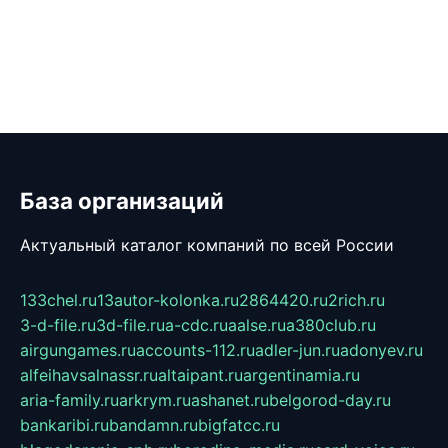
База организаций
Актуальный каталог компаний по всей России
133chel.ru
13autor-kolonka.ru
2864420.ru
2rich.ru
3-d-file.ru
3d-file.ru
a-cdc.ru
aalse.ru
a380club.ru
airgungames.ru
accounts-112.ru
adler-jun.ru
adonyev.ru
alfeihavsalnassr.ru
altaipant.ru
argentinamia.ru
aria-family.ru
arkrym.ru
ashanet.ru
belgorod-day.ru
bankaribi.ru
bandamn.ru
bigfatcc.ru