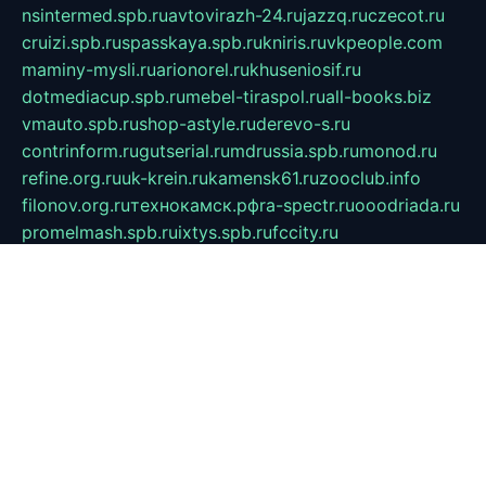
nsintermed.spb.ru
avtovirazh-24.ru
jazzq.ru
czecot.ru
cruizi.spb.ru
spasskaya.spb.ru
kniris.ru
vkpeople.com
maminy-mysli.ru
arionorel.ru
khuseniosif.ru
dotmediacup.spb.ru
mebel-tiraspol.ru
all-books.biz
vmauto.spb.ru
shop-astyle.ru
derevo-s.ru
contrinform.ru
gutserial.ru
mdrussia.spb.ru
monod.ru
refine.org.ru
uk-krein.ru
kamensk61.ru
zooclub.info
filonov.org.ru
технокамск.рф
ra-spectr.ru
ooodriada.ru
promelmash.spb.ru
ixtys.spb.ru
fccity.ru
glamourstudio.spb.ru
kola-nature.org
spbmaster.spb.ru
musicoutlet.ru
china.msk.ru
bulldog.su
grimm-online.ru
outlander.net.ru
maga.spb.ru
anime-sell.ru
keseloy.ru
газприборсервис.рф
karmin.spb.ru
shekswood.ru
tischlermebel.ru
automall66.ru
mag-vladimir.ru
yardbar.ru
kiwitour.spb.ru
indesign.com.ru
freestylemebel.ru
bany-samara.ru
rsei.ru
naidisvoyput.ru
mgsn-invest.ru
ipkamerasannce.ru
alicante-house.ru
ibelka74.ru
cozyhouse.info