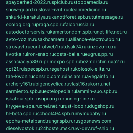
spayderhed-2022.ru
splclub.ru
stoppamedia.ru
snow-guard.ru
slovar-ivrit.ru
cleanmedicine.ru
shkurki-karakulya.ru
kanotiforet.spb.ru
tutmassage.ru
ecolog.org.ru
praga.spb.ru
falcorussia.ru
autodoctorservis.ru
kamertondom.spb.ru
net-life.net.ru
avto-vozim.ru
sakhcamera.ru
alliance-electro.spb.ru
stroyavt.ru
controlweb1.ru
tdsak74.ru
kinzozo-ru.ru
kvotka.ru
iron-snab.ru
costa-bella.ru
eugrus.pp.ru
associaciya39.ru
primexpo.spb.ru
bezmorchin.ru
ia2.ru
cpt21.ru
ispecspb.ru
regahost.ru
kolosok-elita.ru
tae-kwon.ru
consrio.com.ru
insiam.ru
avegainfo.ru
archery161.ru
bigencyclica.ru
vlast16.ru
korru.net
sarmiento.spb.su
extelopedia.ru
lammin-suo.spb.ru
iskatour.spb.ru
snpi.org.ru
running-line.ru
krygeva-spa.ru
chel.net.ru
rust-loco.ru
dugshop.ru
hl-beta.spb.ru
school494.spb.ru
mymubaby.ru
epoha-metalband.ru
ngr.spb.ru
rusgosnews.com
dieselvostok.ru
24hostel.msk.ru
w-dev.ru
f-ship.ru