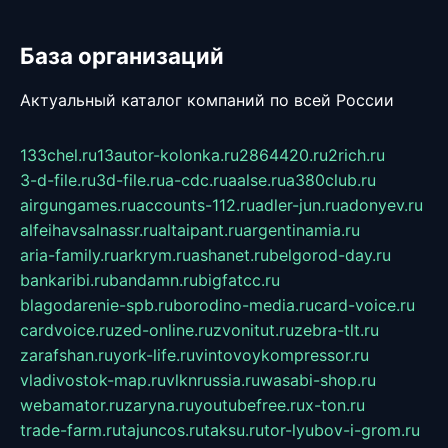
База организаций
Актуальный каталог компаний по всей России
133chel.ru
13autor-kolonka.ru
2864420.ru
2rich.ru
3-d-file.ru
3d-file.ru
a-cdc.ru
aalse.ru
a380club.ru
airgungames.ru
accounts-112.ru
adler-jun.ru
adonyev.ru
alfeihavsalnassr.ru
altaipant.ru
argentinamia.ru
aria-family.ru
arkrym.ru
ashanet.ru
belgorod-day.ru
bankaribi.ru
bandamn.ru
bigfatcc.ru
blagodarenie-spb.ru
borodino-media.ru
card-voice.ru
cardvoice.ru
zed-online.ru
zvonitut.ru
zebra-tlt.ru
zarafshan.ru
york-life.ru
vintovoykompressor.ru
vladivostok-map.ru
vlknrussia.ru
wasabi-shop.ru
webamator.ru
zaryna.ru
youtubefree.ru
x-ton.ru
trade-farm.ru
tajuncos.ru
taksu.ru
tor-lyubov-i-grom.ru