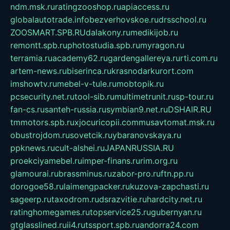
ndm.msk.ru
ratingzooshop.ru
apiaccess.ru
globalautotrade.info
bezverhovskoe.ru
drsschool.ru
ZOOSMART.SPB.RU
dalakony.ru
medikijob.ru
remontt.spb.ru
photostudia.spb.ru
myragon.ru
terramia.ru
academy62.ru
gardengallereya.ru
rti.com.ru
artem-news.ru
biserinca.ru
krasnodarkurort.com
imshowtv.ru
mebel-v-tule.ru
mobtopik.ru
pcsecurity.net.ru
tool-sib.ru
multimetrunit.ru
sp-tour.ru
fan-cs.ru
santeh-russia.ru
symbian9.net.ru
DSHAIR.RU
tmmotors.spb.ru
xjocuricopii.com
musavtomat.msk.ru
obustrojdom.ru
sovetcik.ru
ybaranovskaya.ru
ppknews.ru
cult-alshei.ru
JAPANRUSSIA.RU
proekciyamebel.ru
imper-finans.ru
rim.org.ru
glamourai.ru
brassminus.ru
zabor-pro.ru
ftn.pp.ru
dorogoe58.ru
laimengpacker.ru
kuzova-zapchasti.ru
sageerp.ru
taxodrom.ru
dsrazvitie.ru
hardcity.net.ru
ratinghomegames.ru
topservice25.ru
gubernyan.ru
gtglasslined.ru
ii4.ru
tssport.spb.ru
andorra24.com