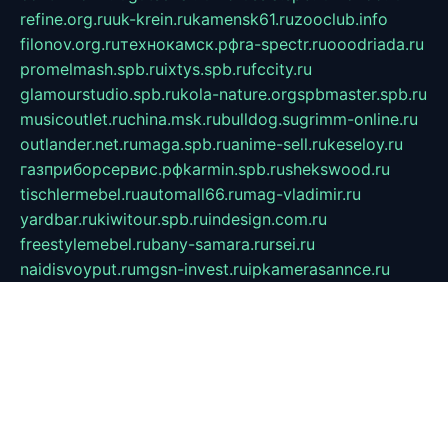
refine.org.ru
uk-krein.ru
kamensk61.ru
zooclub.info
filonov.org.ru
технокамск.рф
ra-spectr.ru
ooodriada.ru
promelmash.spb.ru
ixtys.spb.ru
fccity.ru
glamourstudio.spb.ru
kola-nature.org
spbmaster.spb.ru
musicoutlet.ru
china.msk.ru
bulldog.su
grimm-online.ru
outlander.net.ru
maga.spb.ru
anime-sell.ru
keseloy.ru
газприборсервис.рф
karmin.spb.ru
shekswood.ru
tischlermebel.ru
automall66.ru
mag-vladimir.ru
yardbar.ru
kiwitour.spb.ru
indesign.com.ru
freestylemebel.ru
bany-samara.ru
rsei.ru
naidisvoyput.ru
mgsn-invest.ru
ipkamerasannce.ru
alicante-house.ru
ibelka74.ru
cozyhouse.info
vlkargalev-studio.ru
700mb.ru
figura-ufa.ru
alina-live.ru
belarusiannews.ru
womenknow.ru
dos-vniimk.ru
sega.net.ru
dv.net.ru
phenomenonsofhistory.com
telesputnik.net.ru
wall.pp.ru
pylesosroidmi.ru
gtc-clan.ru
cligs.ru
bibikazap.ru
popova.org.ru
netwhistler.spb.ru
bellvil.ru
bonzon.ru
iss-vladik.ru