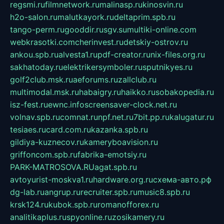
regsmi.ru
filmnetwork.ru
malinasp.ru
kinosvin.ru
h2o-salon.ru
malutkayork.ru
deltaprim.spb.ru
tango-perm.ru
gooddir.ru
sgv.su
multiki-online.com
webkrasotki.com
cherinvest.ru
detskiy-ostrov.ru
ankou.spb.ru
alvesta1.ru
pdf-creator.ru
nix-files.org.ru
sakhatoday.ru
elektrikersymboler.ru
sputnikyes.ru
golf2club.msk.ru
aeforums.ru
zallclub.ru
multimodal.msk.ru
habaigry.ru
haikko.ru
sobakopedia.ru
isz-fest.ru
ewnc.info
screensaver-clock.net.ru
volnav.spb.ru
comnat.ru
npf.net.ru
7bit.pp.ru
kalugatur.ru
tesiaes.ru
card.com.ru
kazanka.spb.ru
gildiya-kuznecov.ru
kameryboavision.ru
griffoncom.spb.ru
fabrika-emotsiy.ru
PARK-MATROSOVA.RU
agat.spb.ru
avtoyurist-moskva1.ru
hardware.org.ru
схема-авто.рф
dg-lab.ru
angrup.ru
recruiter.spb.ru
music8.spb.ru
krsk124.ru
kubok.spb.ru
romanofforex.ru
analitikaplus.ru
spyonline.ru
zosikamery.ru