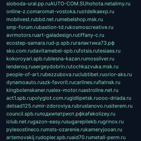
sloboda-ural.pp.ru
AUTO-COM.SU
hohota.net
alimy.ru
online-z.com
aromat-vostoka.ru
otdelkaexp.ru
mobilvest.ru
bbd.net.ru
mebelshop.msk.ru
smp-forum.ru
bastion-td.ru
kosmoscreative.ru
avrmotors.ru
art-galadesign.ru
tiffany-c.ru
ecostep-samara.ru
d-p.spb.ru
галактика73.рф
sko.com.ru
davitamebel-spb.ru
fotsis.ru
tesiaes.ru
kokoroyari.spb.ru
blesna-kazan.ru
mossilver.ru
lenderoq.ru
sergeydobrin.ru
tochkazvuka.msk.ru
people-of-art.ru
bezzubova.ru
clubtibet.ru
orior-aks.ru
dynamoauto.ru
szk-favorit.ru
carlines.ru
flatnsk.ru
kingbolenskaner.ru
alex-motor.ru
astroline.net.ru
act1.spb.ru
polyglot.com.ru
gidlipetsk.ru
ooo-driada.ru
detsad125.ru
mir-zdoroviya.ru
bruslanovo.ru
siterem.ru
council.spb.ru
лодкипатриот.рф
kafekolizey.ru
iclub.net.ru
gazon-easy.ru
sugarepilekb.ru
grinox.ru
pylesostineco.ru
msts-ozarenie.ru
kameryjooan.ru
artemovskij.ru
dopler.spb.ru
aid70.ru
metall-perm.ru