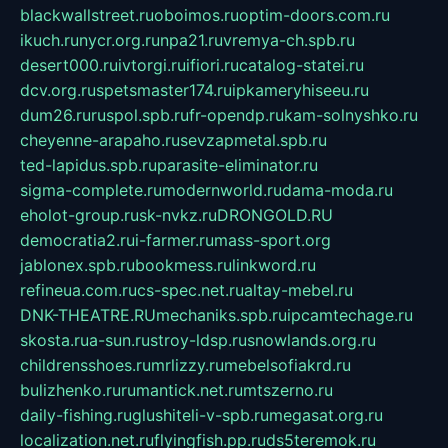
blackwallstreet.ru
oboimos.ru
optim-doors.com.ru
ikuch.ru
nycr.org.ru
npa21.ru
vremya-ch.spb.ru
desert000.ru
ivtorgi.ru
ifiori.ru
catalog-statei.ru
dcv.org.ru
spetsmaster174.ru
ipkameryhiseeu.ru
dum26.ru
ruspol.spb.ru
fr-opendp.ru
kam-solnyshko.ru
cheyenne-arapaho.ru
sevzapmetal.spb.ru
ted-lapidus.spb.ru
parasite-eliminator.ru
sigma-complete.ru
modernworld.ru
dama-moda.ru
eholot-group.ru
sk-nvkz.ru
DRONGOLD.RU
democratia2.ru
i-farmer.ru
mass-sport.org
jablonex.spb.ru
bookmess.ru
linkword.ru
refineua.com.ru
cs-spec.net.ru
altay-mebel.ru
DNK-THEATRE.RU
mechaniks.spb.ru
ipcamtechage.ru
skosta.ru
a-sun.ru
stroy-ldsp.ru
snowlands.org.ru
childrensshoes.ru
mrlizzy.ru
mebelsofiakrd.ru
bulizhenko.ru
rumantick.net.ru
mtszerno.ru
daily-fishing.ru
glushiteli-v-spb.ru
megasat.org.ru
localization.net.ru
flyingfish.pp.ru
ds5teremok.ru