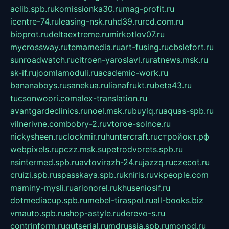
aclib.spb.ru
komissionka30.ru
mag-profit.ru
icentre-74.ru
leasing-nsk.ru
hd39.ru
rcd.com.ru
bioprot.ru
deltaextreme.ru
mirkotlov07.ru
mycrossway.ru
temamedia.ru
art-fusing.ru
cbslefort.ru
sunroadwatch.ru
citroen-yaroslavl.ru
ratnews.msk.ru
sk-if.ru
joomlamoduli.ru
academic-work.ru
bananaboys.ru
sanekua.ru
lianafrukt.ru
beta43.ru
tucsonwoori.com
alex-translation.ru
avantgardeclinics.ru
noel.msk.ru
buylq.ru
aquas-spb.ru
vilnerivne.com
bobry-2.ru
vtoroe-solnce.ru
nickysheen.ru
clockmir.ru
huntercraft.ru
стройокт.рф
webpixels.ru
pczz.msk.su
petrodvorets.spb.ru
nsintermed.spb.ru
avtovirazh-24.ru
jazzq.ru
czecot.ru
cruizi.spb.ru
spasskaya.spb.ru
kniris.ru
vkpeople.com
maminy-mysli.ru
arionorel.ru
khuseniosif.ru
dotmediacup.spb.ru
mebel-tiraspol.ru
all-books.biz
vmauto.spb.ru
shop-astyle.ru
derevo-s.ru
contrinform.ru
gutserial.ru
mdrussia.spb.ru
monod.ru