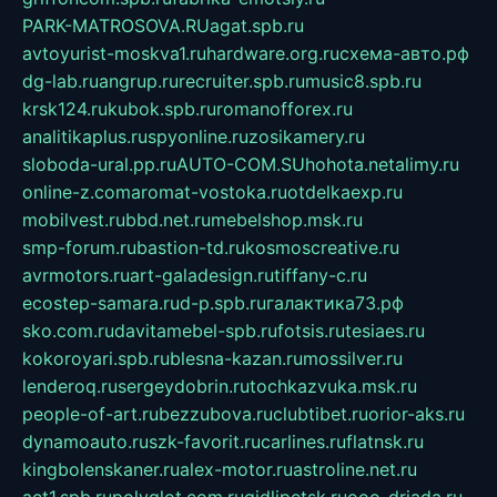
PARK-MATROSOVA.RU
agat.spb.ru
avtoyurist-moskva1.ru
hardware.org.ru
схема-авто.рф
dg-lab.ru
angrup.ru
recruiter.spb.ru
music8.spb.ru
krsk124.ru
kubok.spb.ru
romanofforex.ru
analitikaplus.ru
spyonline.ru
zosikamery.ru
sloboda-ural.pp.ru
AUTO-COM.SU
hohota.net
alimy.ru
online-z.com
aromat-vostoka.ru
otdelkaexp.ru
mobilvest.ru
bbd.net.ru
mebelshop.msk.ru
smp-forum.ru
bastion-td.ru
kosmoscreative.ru
avrmotors.ru
art-galadesign.ru
tiffany-c.ru
ecostep-samara.ru
d-p.spb.ru
галактика73.рф
sko.com.ru
davitamebel-spb.ru
fotsis.ru
tesiaes.ru
kokoroyari.spb.ru
blesna-kazan.ru
mossilver.ru
lenderoq.ru
sergeydobrin.ru
tochkazvuka.msk.ru
people-of-art.ru
bezzubova.ru
clubtibet.ru
orior-aks.ru
dynamoauto.ru
szk-favorit.ru
carlines.ru
flatnsk.ru
kingbolenskaner.ru
alex-motor.ru
astroline.net.ru
act1.spb.ru
polyglot.com.ru
gidlipetsk.ru
ooo-driada.ru