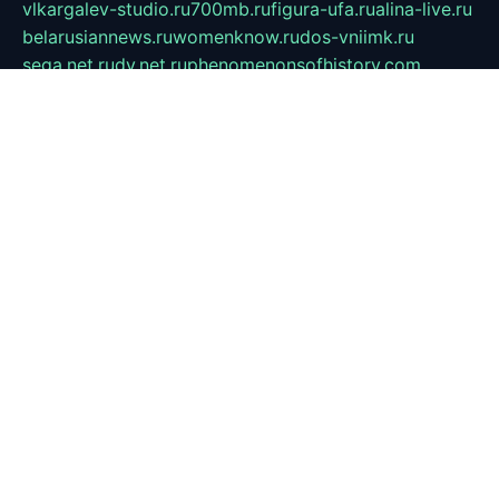
vlkargalev-studio.ru
700mb.ru
figura-ufa.ru
alina-live.ru
belarusiannews.ru
womenknow.ru
dos-vniimk.ru
sega.net.ru
dv.net.ru
phenomenonsofhistory.com
telesputnik.net.ru
wall.pp.ru
pylesosroidmi.ru
gtc-clan.ru
cligs.ru
bibikazap.ru
popova.org.ru
netwhistler.spb.ru
bellvil.ru
bonzon.ru
iss-vladik.ru
defiparis.net.ru
las-gryzas.ru
amku.ru
electednews.spb.ru
feather.org.ru
spar72.ru
tankiigri.ru
dominus.com.ru
ibtree.ru
sanykool.pp.ru
unixlib.org.ru
menatep.spb.ru
gartenterrassen.ru
printeka.ru
skvozilka.com.ru
parkovka-pub.ru
lovemobi.ru
art-ru.ru
emulatorz.com.ru
alucomp.com.ru
tatforum.com.ru
alternativa-profi.ru
dermakler.ru
artsurvey.ru
aredir.ru
khimspas.ru
centr-maxi.ru
2018r.ru
bort-stomer-defort.ru
professional2.ru
gibsons.ru
artselena.ru
art-pilot.ru
ingredient.spb.ru
npfpolimer.spb.ru
argentum.spb.ru
hom-edu.ru
af-num.ru
cashadvanceamericasev.org
trexp.spb.ru