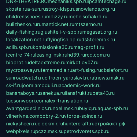
DNK-THEATRE.RU
mechaniks.spb.ru
ipcamtechage.ru
skosta.ru
a-sun.ru
stroy-ldsp.ru
snowlands.org.ru
childrensshoes.ru
mrlizzy.ru
mebelsofiakrd.ru
bulizhenko.ru
rumantick.net.ru
mtszerno.ru
daily-fishing.ru
glushiteli-v-spb.ru
megasat.org.ru
localization.net.ru
flyingfish.pp.ru
ds5teremok.ru
aclib.spb.ru
komissionka30.ru
mag-profit.ru
icentre-74.ru
leasing-nsk.ru
hd39.ru
rcd.com.ru
bioprot.ru
deltaextreme.ru
mirkotlov07.ru
mycrossway.ru
temamedia.ru
art-fusing.ru
cbslefort.ru
sunroadwatch.ru
citroen-yaroslavl.ru
ratnews.msk.ru
sk-if.ru
joomlamoduli.ru
academic-work.ru
bananaboys.ru
sanekua.ru
lianafrukt.ru
beta43.ru
tucsonwoori.com
alex-translation.ru
avantgardeclinics.ru
noel.msk.ru
buylq.ru
aquas-spb.ru
vilnerivne.com
bobry-2.ru
vtoroe-solnce.ru
nickysheen.ru
clockmir.ru
huntercraft.ru
стройокт.рф
webpixels.ru
pczz.msk.su
petrodvorets.spb.ru