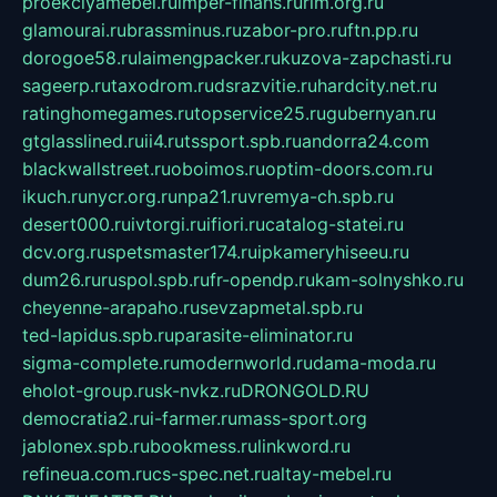
proekciyamebel.ru
imper-finans.ru
rim.org.ru
glamourai.ru
brassminus.ru
zabor-pro.ru
ftn.pp.ru
dorogoe58.ru
laimengpacker.ru
kuzova-zapchasti.ru
sageerp.ru
taxodrom.ru
dsrazvitie.ru
hardcity.net.ru
ratinghomegames.ru
topservice25.ru
gubernyan.ru
gtglasslined.ru
ii4.ru
tssport.spb.ru
andorra24.com
blackwallstreet.ru
oboimos.ru
optim-doors.com.ru
ikuch.ru
nycr.org.ru
npa21.ru
vremya-ch.spb.ru
desert000.ru
ivtorgi.ru
ifiori.ru
catalog-statei.ru
dcv.org.ru
spetsmaster174.ru
ipkameryhiseeu.ru
dum26.ru
ruspol.spb.ru
fr-opendp.ru
kam-solnyshko.ru
cheyenne-arapaho.ru
sevzapmetal.spb.ru
ted-lapidus.spb.ru
parasite-eliminator.ru
sigma-complete.ru
modernworld.ru
dama-moda.ru
eholot-group.ru
sk-nvkz.ru
DRONGOLD.RU
democratia2.ru
i-farmer.ru
mass-sport.org
jablonex.spb.ru
bookmess.ru
linkword.ru
refineua.com.ru
cs-spec.net.ru
altay-mebel.ru