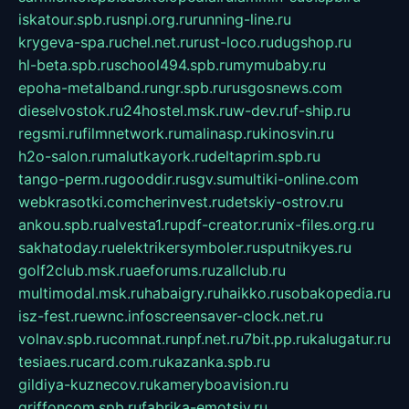
iskatour.spb.ru
snpi.org.ru
running-line.ru
krygeva-spa.ru
chel.net.ru
rust-loco.ru
dugshop.ru
hl-beta.spb.ru
school494.spb.ru
mymubaby.ru
epoha-metalband.ru
ngr.spb.ru
rusgosnews.com
dieselvostok.ru
24hostel.msk.ru
w-dev.ru
f-ship.ru
regsmi.ru
filmnetwork.ru
malinasp.ru
kinosvin.ru
h2o-salon.ru
malutkayork.ru
deltaprim.spb.ru
tango-perm.ru
gooddir.ru
sgv.su
multiki-online.com
webkrasotki.com
cherinvest.ru
detskiy-ostrov.ru
ankou.spb.ru
alvesta1.ru
pdf-creator.ru
nix-files.org.ru
sakhatoday.ru
elektrikersymboler.ru
sputnikyes.ru
golf2club.msk.ru
aeforums.ru
zallclub.ru
multimodal.msk.ru
habaigry.ru
haikko.ru
sobakopedia.ru
isz-fest.ru
ewnc.info
screensaver-clock.net.ru
volnav.spb.ru
comnat.ru
npf.net.ru
7bit.pp.ru
kalugatur.ru
tesiaes.ru
card.com.ru
kazanka.spb.ru
gildiya-kuznecov.ru
kameryboavision.ru
griffoncom.spb.ru
fabrika-emotsiy.ru