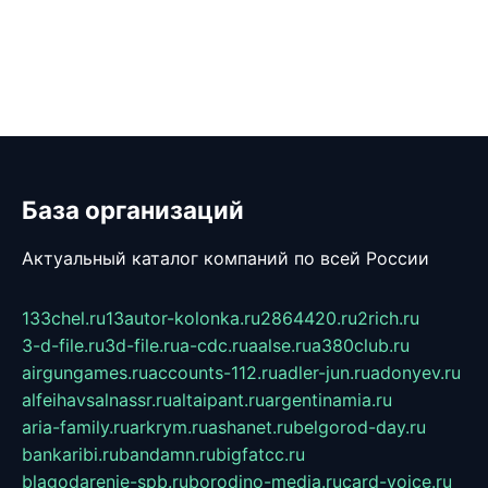
База организаций
Актуальный каталог компаний по всей России
133chel.ru
13autor-kolonka.ru
2864420.ru
2rich.ru
3-d-file.ru
3d-file.ru
a-cdc.ru
aalse.ru
a380club.ru
airgungames.ru
accounts-112.ru
adler-jun.ru
adonyev.ru
alfeihavsalnassr.ru
altaipant.ru
argentinamia.ru
aria-family.ru
arkrym.ru
ashanet.ru
belgorod-day.ru
bankaribi.ru
bandamn.ru
bigfatcc.ru
blagodarenie-spb.ru
borodino-media.ru
card-voice.ru