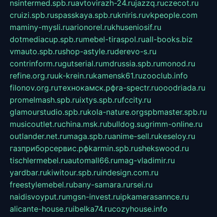
nsintermed.spb.ru
avtovirazh-24.ru
jazzq.ru
czecot.ru
cruizi.spb.ru
spasskaya.spb.ru
kniris.ru
vkpeople.com
maminy-mysli.ru
arionorel.ru
khuseniosif.ru
dotmediacup.spb.ru
mebel-tiraspol.ru
all-books.biz
vmauto.spb.ru
shop-astyle.ru
derevo-s.ru
contrinform.ru
gutserial.ru
mdrussia.spb.ru
monod.ru
refine.org.ru
uk-krein.ru
kamensk61.ru
zooclub.info
filonov.org.ru
технокамск.рф
ra-spectr.ru
ooodriada.ru
promelmash.spb.ru
ixtys.spb.ru
fccity.ru
glamourstudio.spb.ru
kola-nature.org
spbmaster.spb.ru
musicoutlet.ru
china.msk.ru
bulldog.su
grimm-online.ru
outlander.net.ru
maga.spb.ru
anime-sell.ru
keseloy.ru
газприборсервис.рф
karmin.spb.ru
shekswood.ru
tischlermebel.ru
automall66.ru
mag-vladimir.ru
yardbar.ru
kiwitour.spb.ru
indesign.com.ru
freestylemebel.ru
bany-samara.ru
rsei.ru
naidisvoyput.ru
mgsn-invest.ru
ipkamerasannce.ru
alicante-house.ru
ibelka74.ru
cozyhouse.info