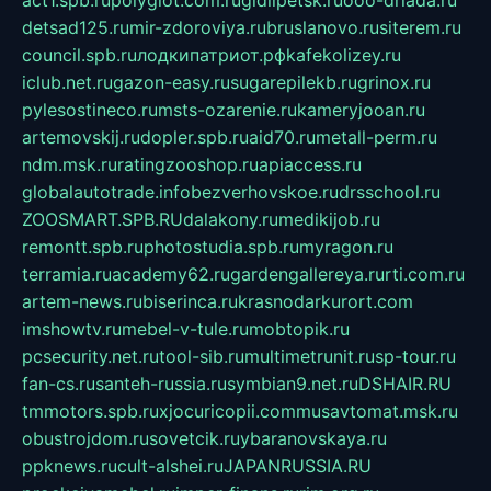
detsad125.ru
mir-zdoroviya.ru
bruslanovo.ru
siterem.ru
council.spb.ru
лодкипатриот.рф
kafekolizey.ru
iclub.net.ru
gazon-easy.ru
sugarepilekb.ru
grinox.ru
pylesostineco.ru
msts-ozarenie.ru
kameryjooan.ru
artemovskij.ru
dopler.spb.ru
aid70.ru
metall-perm.ru
ndm.msk.ru
ratingzooshop.ru
apiaccess.ru
globalautotrade.info
bezverhovskoe.ru
drsschool.ru
ZOOSMART.SPB.RU
dalakony.ru
medikijob.ru
remontt.spb.ru
photostudia.spb.ru
myragon.ru
terramia.ru
academy62.ru
gardengallereya.ru
rti.com.ru
artem-news.ru
biserinca.ru
krasnodarkurort.com
imshowtv.ru
mebel-v-tule.ru
mobtopik.ru
pcsecurity.net.ru
tool-sib.ru
multimetrunit.ru
sp-tour.ru
fan-cs.ru
santeh-russia.ru
symbian9.net.ru
DSHAIR.RU
tmmotors.spb.ru
xjocuricopii.com
musavtomat.msk.ru
obustrojdom.ru
sovetcik.ru
ybaranovskaya.ru
ppknews.ru
cult-alshei.ru
JAPANRUSSIA.RU