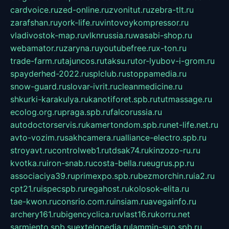
cardvoice.ru
zed-online.ru
zvonitut.ru
zebra-tlt.ru
zarafshan.ru
york-life.ru
vintovoykompressor.ru
vladivostok-map.ru
vlknrussia.ru
wasabi-shop.ru
webamator.ru
zaryna.ru
youtubefree.ru
x-ton.ru
trade-farm.ru
tajuncos.ru
taksu.ru
tor-lyubov-i-grom.ru
spayderhed-2022.ru
splclub.ru
stoppamedia.ru
snow-guard.ru
slovar-ivrit.ru
cleanmedicine.ru
shkurki-karakulya.ru
kanotiforet.spb.ru
tutmassage.ru
ecolog.org.ru
praga.spb.ru
falcorussia.ru
autodoctorservis.ru
kamertondom.spb.ru
net-life.net.ru
avto-vozim.ru
sakhcamera.ru
alliance-electro.spb.ru
stroyavt.ru
controlweb1.ru
tdsak74.ru
kinzozo-ru.ru
kvotka.ru
iron-snab.ru
costa-bella.ru
eugrus.pp.ru
associaciya39.ru
primexpo.spb.ru
bezmorchin.ru
ia2.ru
cpt21.ru
ispecspb.ru
regahost.ru
kolosok-elita.ru
tae-kwon.ru
consrio.com.ru
insiam.ru
avegainfo.ru
archery161.ru
bigencyclica.ru
vlast16.ru
korru.net
sarmiento.spb.su
extelopedia.ru
lammin-suo.spb.ru