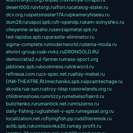
desert000.ru
ivtorgi.ru
ifiori.ru
catalog-statei.ru
dcv.org.ru
spetsmaster174.ru
ipkameryhiseeu.ru
dum26.ru
ruspol.spb.ru
fr-opendp.ru
kam-solnyshko.ru
cheyenne-arapaho.ru
sevzapmetal.spb.ru
ted-lapidus.spb.ru
parasite-eliminator.ru
sigma-complete.ru
modernworld.ru
dama-moda.ru
eholot-group.ru
sk-nvkz.ru
DRONGOLD.RU
democratia2.ru
i-farmer.ru
mass-sport.org
jablonex.spb.ru
bookmess.ru
linkword.ru
refineua.com.ru
cs-spec.net.ru
altay-mebel.ru
DNK-THEATRE.RU
mechaniks.spb.ru
ipcamtechage.ru
skosta.ru
a-sun.ru
stroy-ldsp.ru
snowlands.org.ru
childrensshoes.ru
mrlizzy.ru
mebelsofiakrd.ru
bulizhenko.ru
rumantick.net.ru
mtszerno.ru
daily-fishing.ru
glushiteli-v-spb.ru
megasat.org.ru
localization.net.ru
flyingfish.pp.ru
ds5teremok.ru
aclib.spb.ru
komissionka30.ru
mag-profit.ru