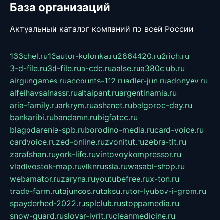
База организаций
Актуальный каталог компаний по всей России
133chel.ru
13autor-kolonka.ru
2864420.ru
2rich.ru
3-d-file.ru
3d-file.ru
a-cdc.ru
aalse.ru
a380club.ru
airgungames.ru
accounts-112.ru
adler-jun.ru
adonyev.ru
alfeihavsalnassr.ru
altaipant.ru
argentinamia.ru
aria-family.ru
arkrym.ru
ashanet.ru
belgorod-day.ru
bankaribi.ru
bandamn.ru
bigfatcc.ru
blagodarenie-spb.ru
borodino-media.ru
card-voice.ru
cardvoice.ru
zed-online.ru
zvonitut.ru
zebra-tlt.ru
zarafshan.ru
york-life.ru
vintovoykompressor.ru
vladivostok-map.ru
vlknrussia.ru
wasabi-shop.ru
webamator.ru
zaryna.ru
youtubefree.ru
x-ton.ru
trade-farm.ru
tajuncos.ru
taksu.ru
tor-lyubov-i-grom.ru
spayderhed-2022.ru
splclub.ru
stoppamedia.ru
snow-guard.ru
slovar-ivrit.ru
cleanmedicine.ru