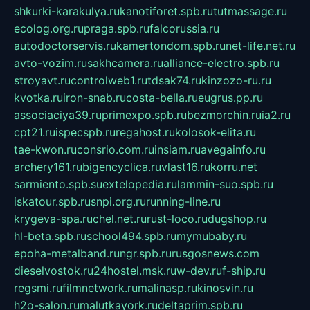
shkurki-karakulya.ru
kanotiforet.spb.ru
tutmassage.ru
ecolog.org.ru
praga.spb.ru
falcorussia.ru
autodoctorservis.ru
kamertondom.spb.ru
net-life.net.ru
avto-vozim.ru
sakhcamera.ru
alliance-electro.spb.ru
stroyavt.ru
controlweb1.ru
tdsak74.ru
kinzozo-ru.ru
kvotka.ru
iron-snab.ru
costa-bella.ru
eugrus.pp.ru
associaciya39.ru
primexpo.spb.ru
bezmorchin.ru
ia2.ru
cpt21.ru
ispecspb.ru
regahost.ru
kolosok-elita.ru
tae-kwon.ru
consrio.com.ru
insiam.ru
avegainfo.ru
archery161.ru
bigencyclica.ru
vlast16.ru
korru.net
sarmiento.spb.su
extelopedia.ru
lammin-suo.spb.ru
iskatour.spb.ru
snpi.org.ru
running-line.ru
krygeva-spa.ru
chel.net.ru
rust-loco.ru
dugshop.ru
hl-beta.spb.ru
school494.spb.ru
mymubaby.ru
epoha-metalband.ru
ngr.spb.ru
rusgosnews.com
dieselvostok.ru
24hostel.msk.ru
w-dev.ru
f-ship.ru
regsmi.ru
filmnetwork.ru
malinasp.ru
kinosvin.ru
h2o-salon.ru
malutkayork.ru
deltaprim.spb.ru