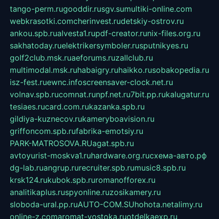
tango-perm.ru
gooddir.ru
sgv.su
multiki-online.com
webkrasotki.com
cherinvest.ru
detskiy-ostrov.ru
ankou.spb.ru
alvesta1.ru
pdf-creator.ru
nix-files.org.ru
sakhatoday.ru
elektrikersymboler.ru
sputnikyes.ru
golf2club.msk.ru
aeforums.ru
zallclub.ru
multimodal.msk.ru
habaigry.ru
haikko.ru
sobakopedia.ru
isz-fest.ru
ewnc.info
screensaver-clock.net.ru
volnav.spb.ru
comnat.ru
npf.net.ru
7bit.pp.ru
kalugatur.ru
tesiaes.ru
card.com.ru
kazanka.spb.ru
gildiya-kuznecov.ru
kameryboavision.ru
griffoncom.spb.ru
fabrika-emotsiy.ru
PARK-MATROSOVA.RU
agat.spb.ru
avtoyurist-moskva1.ru
hardware.org.ru
схема-авто.рф
dg-lab.ru
angrup.ru
recruiter.spb.ru
music8.spb.ru
krsk124.ru
kubok.spb.ru
romanofforex.ru
analitikaplus.ru
spyonline.ru
zosikamery.ru
sloboda-ural.pp.ru
AUTO-COM.SU
hohota.net
alimy.ru
online-z.com
aromat-vostoka.ru
otdelkaexp.ru