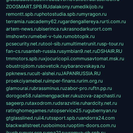
ZOOSMART.SPB.RU
dalakony.ru
medikijob.ru
remontt.spb.ru
photostudia.spb.ru
myragon.ru
terramia.ru
academy62.ru
gardengallereya.ru
rti.com.ru
artem-news.ru
biserinca.ru
krasnodarkurort.com
imshowtv.ru
mebel-v-tule.ru
mobtopik.ru
pcsecurity.net.ru
tool-sib.ru
multimetrunit.ru
sp-tour.ru
fan-cs.ru
santeh-russia.ru
symbian9.net.ru
DSHAIR.RU
tmmotors.spb.ru
xjocuricopii.com
musavtomat.msk.ru
obustrojdom.ru
sovetcik.ru
ybaranovskaya.ru
ppknews.ru
cult-alshei.ru
JAPANRUSSIA.RU
proekciyamebel.ru
imper-finans.ru
rim.org.ru
glamourai.ru
brassminus.ru
zabor-pro.ru
ftn.pp.ru
dorogoe58.ru
laimengpacker.ru
kuzova-zapchasti.ru
sageerp.ru
taxodrom.ru
dsrazvitie.ru
hardcity.net.ru
ratinghomegames.ru
topservice25.ru
gubernyan.ru
gtglasslined.ru
ii4.ru
tssport.spb.ru
andorra24.com
blackwallstreet.ru
oboimos.ru
optim-doors.com.ru
ikuch.ru
nycr.org.ru
npa21.ru
vremya-ch.spb.ru