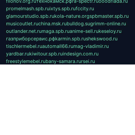
filonov.org.ru
технокамск.рф
ra-spectr.ru
ooodriada.ru
promelmash.spb.ru
ixtys.spb.ru
fccity.ru
glamourstudio.spb.ru
kola-nature.org
spbmaster.spb.ru
musicoutlet.ru
china.msk.ru
bulldog.su
grimm-online.ru
outlander.net.ru
maga.spb.ru
anime-sell.ru
keseloy.ru
газприборсервис.рф
karmin.spb.ru
shekswood.ru
tischlermebel.ru
automall66.ru
mag-vladimir.ru
yardbar.ru
kiwitour.spb.ru
indesign.com.ru
freestylemebel.ru
bany-samara.ru
rsei.ru
naidisvoyput.ru
mgsn-invest.ru
ipkamerasannce.ru
alicante-house.ru
ibelka74.ru
cozyhouse.info
vlkargalev-studio.ru
700mb.ru
figura-ufa.ru
alina-live.ru
belarusiannews.ru
womenknow.ru
dos-vniimk.ru
sega.net.ru
dv.net.ru
phenomenonsofhistory.com
telesputnik.net.ru
wall.pp.ru
pylesosroidmi.ru
gtc-clan.ru
cligs.ru
bibikazap.ru
popova.org.ru
netwhistler.spb.ru
bellvil.ru
bonzon.ru
iss-vladik.ru
defiparis.net.ru
las-gryzas.ru
amku.ru