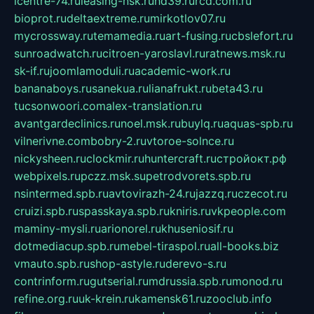
icentre-74.ru
leasing-nsk.ru
hd39.ru
rcd.com.ru
bioprot.ru
deltaextreme.ru
mirkotlov07.ru
mycrossway.ru
temamedia.ru
art-fusing.ru
cbslefort.ru
sunroadwatch.ru
citroen-yaroslavl.ru
ratnews.msk.ru
sk-if.ru
joomlamoduli.ru
academic-work.ru
bananaboys.ru
sanekua.ru
lianafrukt.ru
beta43.ru
tucsonwoori.com
alex-translation.ru
avantgardeclinics.ru
noel.msk.ru
buylq.ru
aquas-spb.ru
vilnerivne.com
bobry-2.ru
vtoroe-solnce.ru
nickysheen.ru
clockmir.ru
huntercraft.ru
стройокт.рф
webpixels.ru
pczz.msk.su
petrodvorets.spb.ru
nsintermed.spb.ru
avtovirazh-24.ru
jazzq.ru
czecot.ru
cruizi.spb.ru
spasskaya.spb.ru
kniris.ru
vkpeople.com
maminy-mysli.ru
arionorel.ru
khuseniosif.ru
dotmediacup.spb.ru
mebel-tiraspol.ru
all-books.biz
vmauto.spb.ru
shop-astyle.ru
derevo-s.ru
contrinform.ru
gutserial.ru
mdrussia.spb.ru
monod.ru
refine.org.ru
uk-krein.ru
kamensk61.ru
zooclub.info