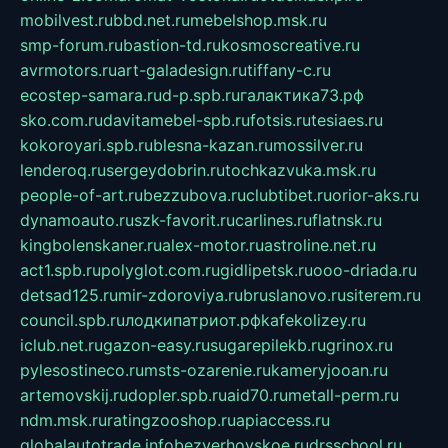
mobilvest.ru
bbd.net.ru
mebelshop.msk.ru
smp-forum.ru
bastion-td.ru
kosmoscreative.ru
avrmotors.ru
art-galadesign.ru
tiffany-c.ru
ecostep-samara.ru
d-p.spb.ru
галактика73.рф
sko.com.ru
davitamebel-spb.ru
fotsis.ru
tesiaes.ru
kokoroyari.spb.ru
blesna-kazan.ru
mossilver.ru
lenderoq.ru
sergeydobrin.ru
tochkazvuka.msk.ru
people-of-art.ru
bezzubova.ru
clubtibet.ru
orior-aks.ru
dynamoauto.ru
szk-favorit.ru
carlines.ru
flatnsk.ru
kingbolenskaner.ru
alex-motor.ru
astroline.net.ru
act1.spb.ru
polyglot.com.ru
gidlipetsk.ru
ooo-driada.ru
detsad125.ru
mir-zdoroviya.ru
bruslanovo.ru
siterem.ru
council.spb.ru
лодкипатриот.рф
kafekolizey.ru
iclub.net.ru
gazon-easy.ru
sugarepilekb.ru
grinox.ru
pylesostineco.ru
msts-ozarenie.ru
kameryjooan.ru
artemovskij.ru
dopler.spb.ru
aid70.ru
metall-perm.ru
ndm.msk.ru
ratingzooshop.ru
apiaccess.ru
globalautotrade.info
bezverhovskoe.ru
drsschool.ru