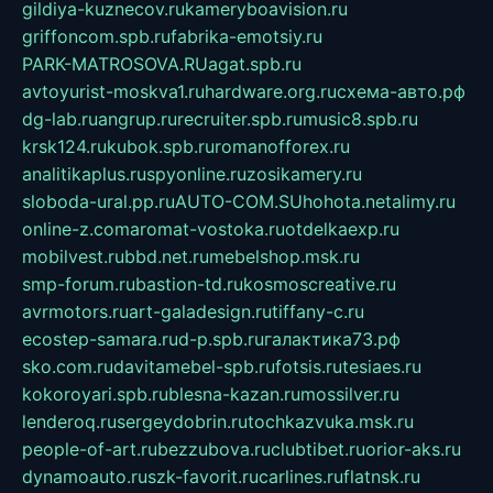
gildiya-kuznecov.ru
kameryboavision.ru
griffoncom.spb.ru
fabrika-emotsiy.ru
PARK-MATROSOVA.RU
agat.spb.ru
avtoyurist-moskva1.ru
hardware.org.ru
схема-авто.рф
dg-lab.ru
angrup.ru
recruiter.spb.ru
music8.spb.ru
krsk124.ru
kubok.spb.ru
romanofforex.ru
analitikaplus.ru
spyonline.ru
zosikamery.ru
sloboda-ural.pp.ru
AUTO-COM.SU
hohota.net
alimy.ru
online-z.com
aromat-vostoka.ru
otdelkaexp.ru
mobilvest.ru
bbd.net.ru
mebelshop.msk.ru
smp-forum.ru
bastion-td.ru
kosmoscreative.ru
avrmotors.ru
art-galadesign.ru
tiffany-c.ru
ecostep-samara.ru
d-p.spb.ru
галактика73.рф
sko.com.ru
davitamebel-spb.ru
fotsis.ru
tesiaes.ru
kokoroyari.spb.ru
blesna-kazan.ru
mossilver.ru
lenderoq.ru
sergeydobrin.ru
tochkazvuka.msk.ru
people-of-art.ru
bezzubova.ru
clubtibet.ru
orior-aks.ru
dynamoauto.ru
szk-favorit.ru
carlines.ru
flatnsk.ru