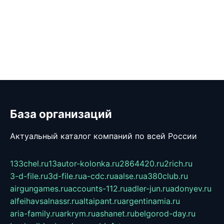
База организаций
Актуальный каталог компаний по всей России
133chel.ru
13autor-kolonka.ru
2864420.ru
2rich.ru
3-d-file.ru
3d-file.ru
a-cdc.ru
aalse.ru
a380club.ru
airgungames.ru
accounts-112.ru
adler-jun.ru
adonyev.ru
alfeihavsalnassr.ru
altaipant.ru
argentinamia.ru
aria-family.ru
arkrym.ru
ashanet.ru
belgorod-day.ru