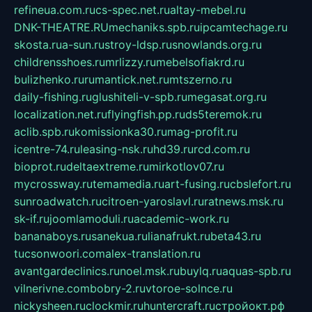
refineua.com.ru
cs-spec.net.ru
altay-mebel.ru
DNK-THEATRE.RU
mechaniks.spb.ru
ipcamtechage.ru
skosta.ru
a-sun.ru
stroy-ldsp.ru
snowlands.org.ru
childrensshoes.ru
mrlizzy.ru
mebelsofiakrd.ru
bulizhenko.ru
rumantick.net.ru
mtszerno.ru
daily-fishing.ru
glushiteli-v-spb.ru
megasat.org.ru
localization.net.ru
flyingfish.pp.ru
ds5teremok.ru
aclib.spb.ru
komissionka30.ru
mag-profit.ru
icentre-74.ru
leasing-nsk.ru
hd39.ru
rcd.com.ru
bioprot.ru
deltaextreme.ru
mirkotlov07.ru
mycrossway.ru
temamedia.ru
art-fusing.ru
cbslefort.ru
sunroadwatch.ru
citroen-yaroslavl.ru
ratnews.msk.ru
sk-if.ru
joomlamoduli.ru
academic-work.ru
bananaboys.ru
sanekua.ru
lianafrukt.ru
beta43.ru
tucsonwoori.com
alex-translation.ru
avantgardeclinics.ru
noel.msk.ru
buylq.ru
aquas-spb.ru
vilnerivne.com
bobry-2.ru
vtoroe-solnce.ru
nickysheen.ru
clockmir.ru
huntercraft.ru
стройокт.рф