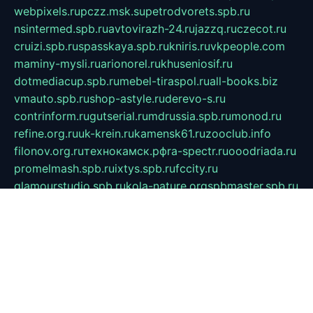
webpixels.ru
pczz.msk.su
petrodvorets.spb.ru
nsintermed.spb.ru
avtovirazh-24.ru
jazzq.ru
czecot.ru
cruizi.spb.ru
spasskaya.spb.ru
kniris.ru
vkpeople.com
maminy-mysli.ru
arionorel.ru
khuseniosif.ru
dotmediacup.spb.ru
mebel-tiraspol.ru
all-books.biz
vmauto.spb.ru
shop-astyle.ru
derevo-s.ru
contrinform.ru
gutserial.ru
mdrussia.spb.ru
monod.ru
refine.org.ru
uk-krein.ru
kamensk61.ru
zooclub.info
filonov.org.ru
технокамск.рф
ra-spectr.ru
ooodriada.ru
promelmash.spb.ru
ixtys.spb.ru
fccity.ru
glamourstudio.spb.ru
kola-nature.org
spbmaster.spb.ru
musicoutlet.ru
china.msk.ru
bulldog.su
grimm-online.ru
outlander.net.ru
maga.spb.ru
anime-sell.ru
keseloy.ru
газприборсервис.рф
karmin.spb.ru
shekswood.ru
tischlermebel.ru
automall66.ru
mag-vladimir.ru
yardbar.ru
kiwitour.spb.ru
indesign.com.ru
freestylemebel.ru
bany-samara.ru
rsei.ru
naidisvoyput.ru
mgsn-invest.ru
ipkamerasannce.ru