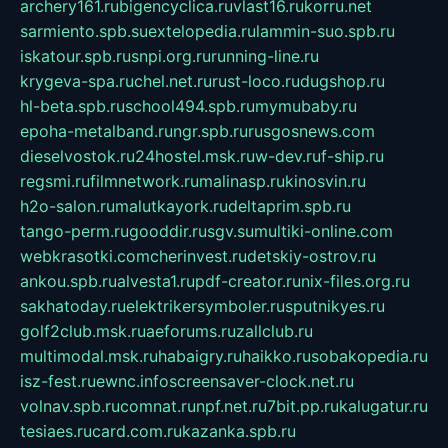
archery161.ru
bigencyclica.ru
vlast16.ru
korru.net
sarmiento.spb.su
extelopedia.ru
lammin-suo.spb.ru
iskatour.spb.ru
snpi.org.ru
running-line.ru
krygeva-spa.ru
chel.net.ru
rust-loco.ru
dugshop.ru
hl-beta.spb.ru
school494.spb.ru
mymubaby.ru
epoha-metalband.ru
ngr.spb.ru
rusgosnews.com
dieselvostok.ru
24hostel.msk.ru
w-dev.ru
f-ship.ru
regsmi.ru
filmnetwork.ru
malinasp.ru
kinosvin.ru
h2o-salon.ru
malutkayork.ru
deltaprim.spb.ru
tango-perm.ru
gooddir.ru
sgv.su
multiki-online.com
webkrasotki.com
cherinvest.ru
detskiy-ostrov.ru
ankou.spb.ru
alvesta1.ru
pdf-creator.ru
nix-files.org.ru
sakhatoday.ru
elektrikersymboler.ru
sputnikyes.ru
golf2club.msk.ru
aeforums.ru
zallclub.ru
multimodal.msk.ru
habaigry.ru
haikko.ru
sobakopedia.ru
isz-fest.ru
ewnc.info
screensaver-clock.net.ru
volnav.spb.ru
comnat.ru
npf.net.ru
7bit.pp.ru
kalugatur.ru
tesiaes.ru
card.com.ru
kazanka.spb.ru