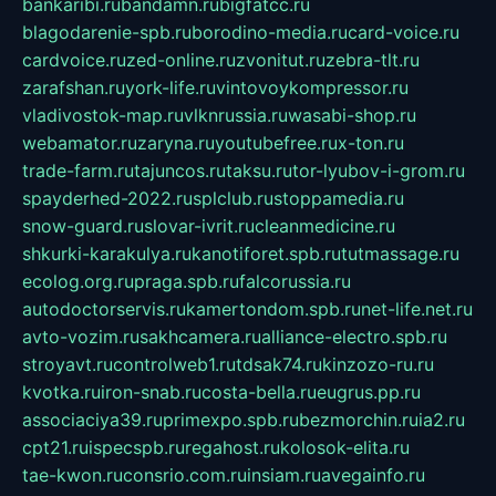
bankaribi.ru
bandamn.ru
bigfatcc.ru
blagodarenie-spb.ru
borodino-media.ru
card-voice.ru
cardvoice.ru
zed-online.ru
zvonitut.ru
zebra-tlt.ru
zarafshan.ru
york-life.ru
vintovoykompressor.ru
vladivostok-map.ru
vlknrussia.ru
wasabi-shop.ru
webamator.ru
zaryna.ru
youtubefree.ru
x-ton.ru
trade-farm.ru
tajuncos.ru
taksu.ru
tor-lyubov-i-grom.ru
spayderhed-2022.ru
splclub.ru
stoppamedia.ru
snow-guard.ru
slovar-ivrit.ru
cleanmedicine.ru
shkurki-karakulya.ru
kanotiforet.spb.ru
tutmassage.ru
ecolog.org.ru
praga.spb.ru
falcorussia.ru
autodoctorservis.ru
kamertondom.spb.ru
net-life.net.ru
avto-vozim.ru
sakhcamera.ru
alliance-electro.spb.ru
stroyavt.ru
controlweb1.ru
tdsak74.ru
kinzozo-ru.ru
kvotka.ru
iron-snab.ru
costa-bella.ru
eugrus.pp.ru
associaciya39.ru
primexpo.spb.ru
bezmorchin.ru
ia2.ru
cpt21.ru
ispecspb.ru
regahost.ru
kolosok-elita.ru
tae-kwon.ru
consrio.com.ru
insiam.ru
avegainfo.ru