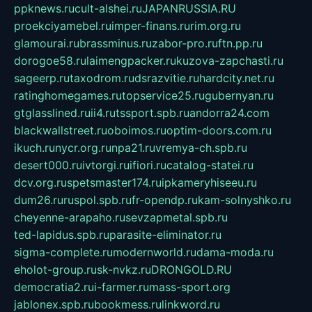
ppknews.ru
cult-alshei.ru
JAPANRUSSIA.RU
proekciyamebel.ru
imper-finans.ru
rim.org.ru
glamourai.ru
brassminus.ru
zabor-pro.ru
ftn.pp.ru
dorogoe58.ru
laimengpacker.ru
kuzova-zapchasti.ru
sageerp.ru
taxodrom.ru
dsrazvitie.ru
hardcity.net.ru
ratinghomegames.ru
topservice25.ru
gubernyan.ru
gtglasslined.ru
ii4.ru
tssport.spb.ru
andorra24.com
blackwallstreet.ru
oboimos.ru
optim-doors.com.ru
ikuch.ru
nycr.org.ru
npa21.ru
vremya-ch.spb.ru
desert000.ru
ivtorgi.ru
ifiori.ru
catalog-statei.ru
dcv.org.ru
spetsmaster174.ru
ipkameryhiseeu.ru
dum26.ru
ruspol.spb.ru
fr-opendp.ru
kam-solnyshko.ru
cheyenne-arapaho.ru
sevzapmetal.spb.ru
ted-lapidus.spb.ru
parasite-eliminator.ru
sigma-complete.ru
modernworld.ru
dama-moda.ru
eholot-group.ru
sk-nvkz.ru
DRONGOLD.RU
democratia2.ru
i-farmer.ru
mass-sport.org
jablonex.spb.ru
bookmess.ru
linkword.ru