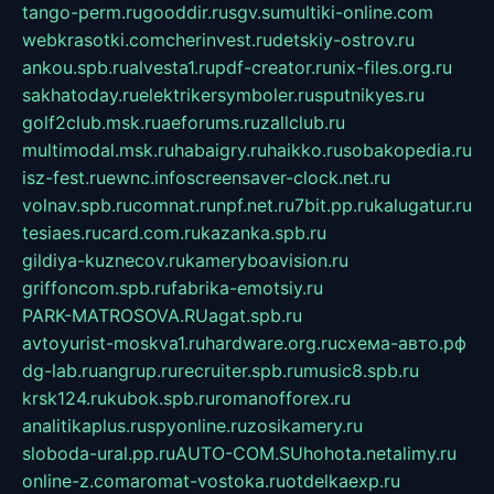
tango-perm.ru
gooddir.ru
sgv.su
multiki-online.com
webkrasotki.com
cherinvest.ru
detskiy-ostrov.ru
ankou.spb.ru
alvesta1.ru
pdf-creator.ru
nix-files.org.ru
sakhatoday.ru
elektrikersymboler.ru
sputnikyes.ru
golf2club.msk.ru
aeforums.ru
zallclub.ru
multimodal.msk.ru
habaigry.ru
haikko.ru
sobakopedia.ru
isz-fest.ru
ewnc.info
screensaver-clock.net.ru
volnav.spb.ru
comnat.ru
npf.net.ru
7bit.pp.ru
kalugatur.ru
tesiaes.ru
card.com.ru
kazanka.spb.ru
gildiya-kuznecov.ru
kameryboavision.ru
griffoncom.spb.ru
fabrika-emotsiy.ru
PARK-MATROSOVA.RU
agat.spb.ru
avtoyurist-moskva1.ru
hardware.org.ru
схема-авто.рф
dg-lab.ru
angrup.ru
recruiter.spb.ru
music8.spb.ru
krsk124.ru
kubok.spb.ru
romanofforex.ru
analitikaplus.ru
spyonline.ru
zosikamery.ru
sloboda-ural.pp.ru
AUTO-COM.SU
hohota.net
alimy.ru
online-z.com
aromat-vostoka.ru
otdelkaexp.ru