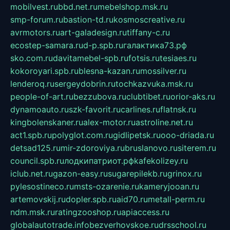
mobilvest.ru
bbd.net.ru
mebelshop.msk.ru
smp-forum.ru
bastion-td.ru
kosmoscreative.ru
avrmotors.ru
art-galadesign.ru
tiffany-c.ru
ecostep-samara.ru
d-p.spb.ru
галактика73.рф
sko.com.ru
davitamebel-spb.ru
fotsis.ru
tesiaes.ru
kokoroyari.spb.ru
blesna-kazan.ru
mossilver.ru
lenderoq.ru
sergeydobrin.ru
tochkazvuka.msk.ru
people-of-art.ru
bezzubova.ru
clubtibet.ru
orior-aks.ru
dynamoauto.ru
szk-favorit.ru
carlines.ru
flatnsk.ru
kingbolenskaner.ru
alex-motor.ru
astroline.net.ru
act1.spb.ru
polyglot.com.ru
gidlipetsk.ru
ooo-driada.ru
detsad125.ru
mir-zdoroviya.ru
bruslanovo.ru
siterem.ru
council.spb.ru
лодкипатриот.рф
kafekolizey.ru
iclub.net.ru
gazon-easy.ru
sugarepilekb.ru
grinox.ru
pylesostineco.ru
msts-ozarenie.ru
kameryjooan.ru
artemovskij.ru
dopler.spb.ru
aid70.ru
metall-perm.ru
ndm.msk.ru
ratingzooshop.ru
apiaccess.ru
globalautotrade.info
bezverhovskoe.ru
drsschool.ru