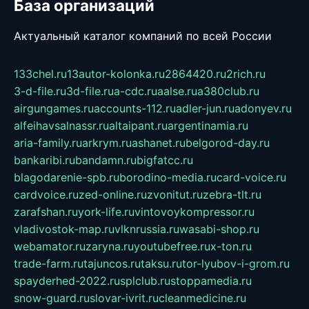
База организаций
Актуальный каталог компаний по всей России
133chel.ru
13autor-kolonka.ru
2864420.ru
2rich.ru
3-d-file.ru
3d-file.ru
a-cdc.ru
aalse.ru
a380club.ru
airgungames.ru
accounts-112.ru
adler-jun.ru
adonyev.ru
alfeihavsalnassr.ru
altaipant.ru
argentinamia.ru
aria-family.ru
arkrym.ru
ashanet.ru
belgorod-day.ru
bankaribi.ru
bandamn.ru
bigfatcc.ru
blagodarenie-spb.ru
borodino-media.ru
card-voice.ru
cardvoice.ru
zed-online.ru
zvonitut.ru
zebra-tlt.ru
zarafshan.ru
york-life.ru
vintovoykompressor.ru
vladivostok-map.ru
vlknrussia.ru
wasabi-shop.ru
webamator.ru
zaryna.ru
youtubefree.ru
x-ton.ru
trade-farm.ru
tajuncos.ru
taksu.ru
tor-lyubov-i-grom.ru
spayderhed-2022.ru
splclub.ru
stoppamedia.ru
snow-guard.ru
slovar-ivrit.ru
cleanmedicine.ru