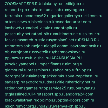
ZOOSMART.SPB.RU
dalakony.ru
medikijob.ru
remontt.spb.ru
photostudia.spb.ru
myragon.ru
terramia.ru
academy62.ru
gardengallereya.ru
rti.com.ru
artem-news.ru
biserinca.ru
krasnodarkurort.com
imshowtv.ru
mebel-v-tule.ru
mobtopik.ru
pcsecurity.net.ru
tool-sib.ru
multimetrunit.ru
sp-tour.ru
fan-cs.ru
santeh-russia.ru
symbian9.net.ru
DSHAIR.RU
tmmotors.spb.ru
xjocuricopii.com
musavtomat.msk.ru
obustrojdom.ru
sovetcik.ru
ybaranovskaya.ru
ppknews.ru
cult-alshei.ru
JAPANRUSSIA.RU
proekciyamebel.ru
imper-finans.ru
rim.org.ru
glamourai.ru
brassminus.ru
zabor-pro.ru
ftn.pp.ru
dorogoe58.ru
laimengpacker.ru
kuzova-zapchasti.ru
sageerp.ru
taxodrom.ru
dsrazvitie.ru
hardcity.net.ru
ratinghomegames.ru
topservice25.ru
gubernyan.ru
gtglasslined.ru
ii4.ru
tssport.spb.ru
andorra24.com
blackwallstreet.ru
oboimos.ru
optim-doors.com.ru
ikuch.ru
nycr.org.ru
npa21.ru
vremya-ch.spb.ru