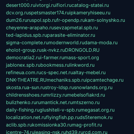
desert000.ru
ivtorgi.ru
ifiori.ru
catalog-statei.ru
dcv.org.ru
spetsmaster174.ru
ipkameryhiseeu.ru
dum26.ru
ruspol.spb.ru
fr-opendp.ru
kam-solnyshko.ru
cheyenne-arapaho.ru
sevzapmetal.spb.ru
ted-lapidus.spb.ru
parasite-eliminator.ru
sigma-complete.ru
modernworld.ru
dama-moda.ru
eholot-group.ru
sk-nvkz.ru
DRONGOLD.RU
democratia2.ru
i-farmer.ru
mass-sport.org
jablonex.spb.ru
bookmess.ru
linkword.ru
refineua.com.ru
cs-spec.net.ru
altay-mebel.ru
DNK-THEATRE.RU
mechaniks.spb.ru
ipcamtechage.ru
skosta.ru
a-sun.ru
stroy-ldsp.ru
snowlands.org.ru
childrensshoes.ru
mrlizzy.ru
mebelsofiakrd.ru
bulizhenko.ru
rumantick.net.ru
mtszerno.ru
daily-fishing.ru
glushiteli-v-spb.ru
megasat.org.ru
localization.net.ru
flyingfish.pp.ru
ds5teremok.ru
aclib.spb.ru
komissionka30.ru
mag-profit.ru
icentre-74.ru
leasing-nsk.ru
hd39.ru
rcd.com.ru