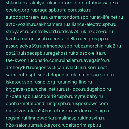
shkurki-karakulya.ru
kanotiforet.spb.ru
tutmassage.ru
ecolog.org.ru
praga.spb.ru
falcorussia.ru
autodoctorservis.ru
kamertondom.spb.ru
net-life.net.ru
avto-vozim.ru
sakhcamera.ru
alliance-electro.spb.ru
stroyavt.ru
controlweb1.ru
tdsak74.ru
kinzozo-ru.ru
kvotka.ru
iron-snab.ru
costa-bella.ru
eugrus.pp.ru
associaciya39.ru
primexpo.spb.ru
bezmorchin.ru
ia2.ru
cpt21.ru
ispecspb.ru
regahost.ru
kolosok-elita.ru
tae-kwon.ru
consrio.com.ru
insiam.ru
avegainfo.ru
archery161.ru
bigencyclica.ru
vlast16.ru
korru.net
sarmiento.spb.su
extelopedia.ru
lammin-suo.spb.ru
iskatour.spb.ru
snpi.org.ru
running-line.ru
krygeva-spa.ru
chel.net.ru
rust-loco.ru
dugshop.ru
hl-beta.spb.ru
school494.spb.ru
mymubaby.ru
epoha-metalband.ru
ngr.spb.ru
rusgosnews.com
dieselvostok.ru
24hostel.msk.ru
w-dev.ru
f-ship.ru
regsmi.ru
filmnetwork.ru
malinasp.ru
kinosvin.ru
h2o-salon.ru
malutkayork.ru
deltaprim.spb.ru