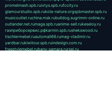
promelmash.spb.ru
ixtys.spb.ru
fccity.ru
glamourstudio.spb.ru
kola-nature.org
spbmaster.spb.ru
musicoutlet.ru
china.msk.ru
bulldog.su
grimm-online.ru
outlander.net.ru
maga.spb.ru
anime-sell.ru
keseloy.ru
газприборсервис.рф
karmin.spb.ru
shekswood.ru
tischlermebel.ru
automall66.ru
mag-vladimir.ru
yardbar.ru
kiwitour.spb.ru
indesign.com.ru
freestylemebel.ru
bany-samara.ru
rsei.ru
naidisvoyput.ru
mgsn-invest.ru
ipkamerasannce.ru
alicante-house.ru
ibelka74.ru
cozyhouse.info
vlkargalev-studio.ru
700mb.ru
figura-ufa.ru
alina-live.ru
belarusiannews.ru
womenknow.ru
dos-vniimk.ru
sega.net.ru
dv.net.ru
phenomenonsofhistory.com
telesputnik.net.ru
wall.pp.ru
pylesosroidmi.ru
gtc-clan.ru
cligs.ru
bibikazap.ru
popova.org.ru
netwhistler.spb.ru
bellvil.ru
bonzon.ru
iss-vladik.ru
defiparis.net.ru
las-gryzas.ru
amku.ru
electednews.spb.ru
feather.org.ru
spar72.ru
tankiigri.ru