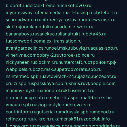
bioprot.ru
deltaextreme.ru
mirkotlov07.ru
mycrossway.ru
temamedia.ru
art-fusing.ru
cbslefort.ru
sunroadwatch.ru
citroen-yaroslavl.ru
ratnews.msk.ru
sk-if.ru
joomlamoduli.ru
academic-work.ru
bananaboys.ru
sanekua.ru
lianafrukt.ru
beta43.ru
tucsonwoori.com
alex-translation.ru
avantgardeclinics.ru
noel.msk.ru
buylq.ru
aquas-spb.ru
vilnerivne.com
bobry-2.ru
vtoroe-solnce.ru
nickysheen.ru
clockmir.ru
huntercraft.ru
стройокт.рф
webpixels.ru
pczz.msk.su
petrodvorets.spb.ru
nsintermed.spb.ru
avtovirazh-24.ru
jazzq.ru
czecot.ru
cruizi.spb.ru
spasskaya.spb.ru
kniris.ru
vkpeople.com
maminy-mysli.ru
arionorel.ru
khuseniosif.ru
dotmediacup.spb.ru
mebel-tiraspol.ru
all-books.biz
vmauto.spb.ru
shop-astyle.ru
derevo-s.ru
contrinform.ru
gutserial.ru
mdrussia.spb.ru
monod.ru
refine.org.ru
uk-krein.ru
kamensk61.ru
zooclub.info
filonov.org.ru
технокамск.рф
ra-spectr.ru
ooodriada.ru