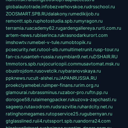
globalautotrade.info
bezverhovskoe.ru
drsschool.ru
ZOOSMART.SPB.RU
dalakony.ru
medikijob.ru
remontt.spb.ru
photostudia.spb.ru
myragon.ru
terramia.ru
academy62.ru
gardengallereya.ru
rti.com.ru
artem-news.ru
biserinca.ru
krasnodarkurort.com
imshowtv.ru
mebel-v-tule.ru
mobtopik.ru
pcsecurity.net.ru
tool-sib.ru
multimetrunit.ru
sp-tour.ru
fan-cs.ru
santeh-russia.ru
symbian9.net.ru
DSHAIR.RU
tmmotors.spb.ru
xjocuricopii.com
musavtomat.msk.ru
obustrojdom.ru
sovetcik.ru
ybaranovskaya.ru
ppknews.ru
cult-alshei.ru
JAPANRUSSIA.RU
proekciyamebel.ru
imper-finans.ru
rim.org.ru
glamourai.ru
brassminus.ru
zabor-pro.ru
ftn.pp.ru
dorogoe58.ru
laimengpacker.ru
kuzova-zapchasti.ru
sageerp.ru
taxodrom.ru
dsrazvitie.ru
hardcity.net.ru
ratinghomegames.ru
topservice25.ru
gubernyan.ru
gtglasslined.ru
ii4.ru
tssport.spb.ru
andorra24.com
blackwallstreet.ru
oboimos.ru
optim-doors.com.ru