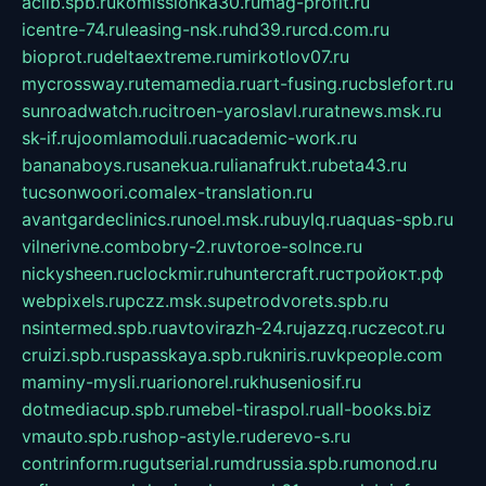
aclib.spb.ru
komissionka30.ru
mag-profit.ru
icentre-74.ru
leasing-nsk.ru
hd39.ru
rcd.com.ru
bioprot.ru
deltaextreme.ru
mirkotlov07.ru
mycrossway.ru
temamedia.ru
art-fusing.ru
cbslefort.ru
sunroadwatch.ru
citroen-yaroslavl.ru
ratnews.msk.ru
sk-if.ru
joomlamoduli.ru
academic-work.ru
bananaboys.ru
sanekua.ru
lianafrukt.ru
beta43.ru
tucsonwoori.com
alex-translation.ru
avantgardeclinics.ru
noel.msk.ru
buylq.ru
aquas-spb.ru
vilnerivne.com
bobry-2.ru
vtoroe-solnce.ru
nickysheen.ru
clockmir.ru
huntercraft.ru
стройокт.рф
webpixels.ru
pczz.msk.su
petrodvorets.spb.ru
nsintermed.spb.ru
avtovirazh-24.ru
jazzq.ru
czecot.ru
cruizi.spb.ru
spasskaya.spb.ru
kniris.ru
vkpeople.com
maminy-mysli.ru
arionorel.ru
khuseniosif.ru
dotmediacup.spb.ru
mebel-tiraspol.ru
all-books.biz
vmauto.spb.ru
shop-astyle.ru
derevo-s.ru
contrinform.ru
gutserial.ru
mdrussia.spb.ru
monod.ru