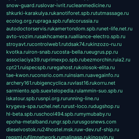
snow-guard.ru
slovar-ivrit.ru
cleanmedicine.ru
shkurki-karakulya.ru
kanotiforet.spb.ru
tutmassage.ru
ecolog.org.ru
praga.spb.ru
falcorussia.ru
autodoctorservis.ru
kamertondom.spb.ru
net-life.net.ru
avto-vozim.ru
sakhcamera.ru
alliance-electro.spb.ru
stroyavt.ru
controlweb1.ru
tdsak74.ru
kinzozo-ru.ru
kvotka.ru
iron-snab.ru
costa-bella.ru
eugrus.pp.ru
associaciya39.ru
primexpo.spb.ru
bezmorchin.ru
ia2.ru
cpt21.ru
ispecspb.ru
regahost.ru
kolosok-elita.ru
tae-kwon.ru
consrio.com.ru
insiam.ru
avegainfo.ru
archery161.ru
bigencyclica.ru
vlast16.ru
korru.net
sarmiento.spb.su
extelopedia.ru
lammin-suo.spb.ru
iskatour.spb.ru
snpi.org.ru
running-line.ru
krygeva-spa.ru
chel.net.ru
rust-loco.ru
dugshop.ru
hl-beta.spb.ru
school494.spb.ru
mymubaby.ru
epoha-metalband.ru
ngr.spb.ru
rusgosnews.com
dieselvostok.ru
24hostel.msk.ru
w-dev.ru
f-ship.ru
regsmi.ru
filmnetwork.ru
malinasp.ru
kinosvin.ru