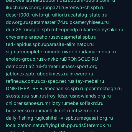
ikuch.ru
nycr.org.ru
npa21.ru
vremya-ch.spb.ru
desert000.ru
ivtorgi.ru
ifiori.ru
catalog-statei.ru
dcv.org.ru
spetsmaster174.ru
ipkameryhiseeu.ru
dum26.ru
ruspol.spb.ru
fr-opendp.ru
kam-solnyshko.ru
cheyenne-arapaho.ru
sevzapmetal.spb.ru
ted-lapidus.spb.ru
parasite-eliminator.ru
sigma-complete.ru
modernworld.ru
dama-moda.ru
eholot-group.ru
sk-nvkz.ru
DRONGOLD.RU
democratia2.ru
i-farmer.ru
mass-sport.org
jablonex.spb.ru
bookmess.ru
linkword.ru
refineua.com.ru
cs-spec.net.ru
altay-mebel.ru
DNK-THEATRE.RU
mechaniks.spb.ru
ipcamtechage.ru
skosta.ru
a-sun.ru
stroy-ldsp.ru
snowlands.org.ru
childrensshoes.ru
mrlizzy.ru
mebelsofiakrd.ru
bulizhenko.ru
rumantick.net.ru
mtszerno.ru
daily-fishing.ru
glushiteli-v-spb.ru
megasat.org.ru
localization.net.ru
flyingfish.pp.ru
ds5teremok.ru