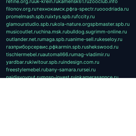
refine.org.ru
uk-krein.ru
kamensk61.ru
zooclub.info
filonov.org.ru
технокамск.рф
ra-spectr.ru
ooodriada.ru
promelmash.spb.ru
ixtys.spb.ru
fccity.ru
glamourstudio.spb.ru
kola-nature.org
spbmaster.spb.ru
musicoutlet.ru
china.msk.ru
bulldog.su
grimm-online.ru
outlander.net.ru
maga.spb.ru
anime-sell.ru
keseloy.ru
газприборсервис.рф
karmin.spb.ru
shekswood.ru
tischlermebel.ru
automall66.ru
mag-vladimir.ru
yardbar.ru
kiwitour.spb.ru
indesign.com.ru
freestylemebel.ru
bany-samara.ru
rsei.ru
naidisvoyput.ru
mgsn-invest.ru
ipkamerasannce.ru
alicante-house.ru
ibelka74.ru
cozyhouse.info
vlkargalev-studio.ru
700mb.ru
figura-ufa.ru
alina-live.ru
belarusiannews.ru
womenknow.ru
dos-vniimk.ru
sega.net.ru
dv.net.ru
phenomenonsofhistory.com
telesputnik.net.ru
wall.pp.ru
pylesosroidmi.ru
gtc-clan.ru
cligs.ru
bibikazap.ru
popova.org.ru
netwhistler.spb.ru
bellvil.ru
bonzon.ru
iss-vladik.ru