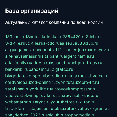
База организаций
Актуальный каталог компаний по всей России
133chel.ru
13autor-kolonka.ru
2864420.ru
2rich.ru
3-d-file.ru
3d-file.ru
a-cdc.ru
aalse.ru
a380club.ru
airgungames.ru
accounts-112.ru
adler-jun.ru
adonyev.ru
alfeihavsalnassr.ru
altaipant.ru
argentinamia.ru
aria-family.ru
arkrym.ru
ashanet.ru
belgorod-day.ru
bankaribi.ru
bandamn.ru
bigfatcc.ru
blagodarenie-spb.ru
borodino-media.ru
card-voice.ru
cardvoice.ru
zed-online.ru
zvonitut.ru
zebra-tlt.ru
zarafshan.ru
york-life.ru
vintovoykompressor.ru
vladivostok-map.ru
vlknrussia.ru
wasabi-shop.ru
webamator.ru
zaryna.ru
youtubefree.ru
x-ton.ru
trade-farm.ru
tajuncos.ru
taksu.ru
tor-lyubov-i-grom.ru
spayderhed-2022.ru
splclub.ru
stoppamedia.ru