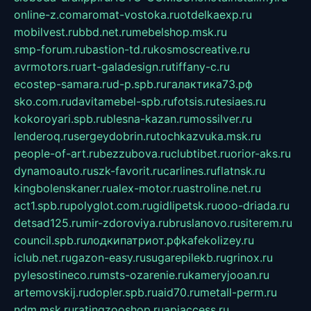
online-z.com
aromat-vostoka.ru
otdelkaexp.ru
mobilvest.ru
bbd.net.ru
mebelshop.msk.ru
smp-forum.ru
bastion-td.ru
kosmoscreative.ru
avrmotors.ru
art-galadesign.ru
tiffany-c.ru
ecostep-samara.ru
d-p.spb.ru
галактика73.рф
sko.com.ru
davitamebel-spb.ru
fotsis.ru
tesiaes.ru
kokoroyari.spb.ru
blesna-kazan.ru
mossilver.ru
lenderoq.ru
sergeydobrin.ru
tochkazvuka.msk.ru
people-of-art.ru
bezzubova.ru
clubtibet.ru
orior-aks.ru
dynamoauto.ru
szk-favorit.ru
carlines.ru
flatnsk.ru
kingbolenskaner.ru
alex-motor.ru
astroline.net.ru
act1.spb.ru
polyglot.com.ru
gidlipetsk.ru
ooo-driada.ru
detsad125.ru
mir-zdoroviya.ru
bruslanovo.ru
siterem.ru
council.spb.ru
лодкипатриот.рф
kafekolizey.ru
iclub.net.ru
gazon-easy.ru
sugarepilekb.ru
grinox.ru
pylesostineco.ru
msts-ozarenie.ru
kameryjooan.ru
artemovskij.ru
dopler.spb.ru
aid70.ru
metall-perm.ru
ndm.msk.ru
ratingzooshop.ru
apiaccess.ru