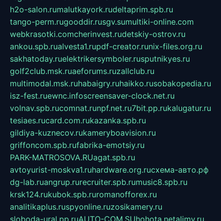
h2o-salon.ru
malutkayork.ru
deltaprim.spb.ru
tango-perm.ru
gooddir.ru
sgv.su
multiki-online.com
webkrasotki.com
cherinvest.ru
detskiy-ostrov.ru
ankou.spb.ru
alvesta1.ru
pdf-creator.ru
nix-files.org.ru
sakhatoday.ru
elektrikersymboler.ru
sputnikyes.ru
golf2club.msk.ru
aeforums.ru
zallclub.ru
multimodal.msk.ru
habaigry.ru
haikko.ru
sobakopedia.ru
isz-fest.ru
ewnc.info
screensaver-clock.net.ru
volnav.spb.ru
comnat.ru
npf.net.ru
7bit.pp.ru
kalugatur.ru
tesiaes.ru
card.com.ru
kazanka.spb.ru
gildiya-kuznecov.ru
kameryboavision.ru
griffoncom.spb.ru
fabrika-emotsiy.ru
PARK-MATROSOVA.RU
agat.spb.ru
avtoyurist-moskva1.ru
hardware.org.ru
схема-авто.рф
dg-lab.ru
angrup.ru
recruiter.spb.ru
music8.spb.ru
krsk124.ru
kubok.spb.ru
romanofforex.ru
analitikaplus.ru
spyonline.ru
zosikamery.ru
sloboda-ural.pp.ru
AUTO-COM.SU
hohota.net
alimy.ru