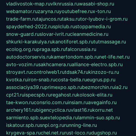
vladivostok-map.ru
vlknrussia.ru
wasabi-shop.ru
webamator.ru
zaryna.ru
youtubefree.ru
x-ton.ru
trade-farm.ru
tajuncos.ru
taksu.ru
tor-lyubov-i-grom.ru
spayderhed-2022.ru
splclub.ru
stoppamedia.ru
snow-guard.ru
slovar-ivrit.ru
cleanmedicine.ru
shkurki-karakulya.ru
kanotiforet.spb.ru
tutmassage.ru
ecolog.org.ru
praga.spb.ru
falcorussia.ru
autodoctorservis.ru
kamertondom.spb.ru
net-life.net.ru
avto-vozim.ru
sakhcamera.ru
alliance-electro.spb.ru
stroyavt.ru
controlweb1.ru
tdsak74.ru
kinzozo-ru.ru
kvotka.ru
iron-snab.ru
costa-bella.ru
eugrus.pp.ru
associaciya39.ru
primexpo.spb.ru
bezmorchin.ru
ia2.ru
cpt21.ru
ispecspb.ru
regahost.ru
kolosok-elita.ru
tae-kwon.ru
consrio.com.ru
insiam.ru
avegainfo.ru
archery161.ru
bigencyclica.ru
vlast16.ru
korru.net
sarmiento.spb.su
extelopedia.ru
lammin-suo.spb.ru
iskatour.spb.ru
snpi.org.ru
running-line.ru
krygeva-spa.ru
chel.net.ru
rust-loco.ru
dugshop.ru