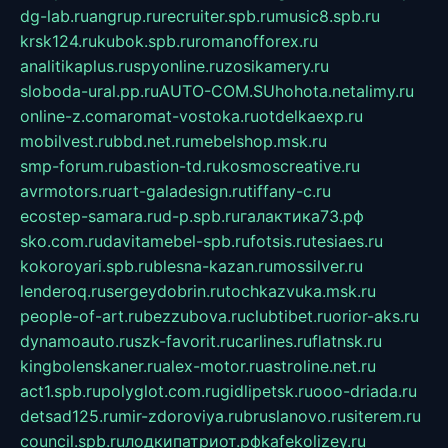
dg-lab.ru
angrup.ru
recruiter.spb.ru
music8.spb.ru
krsk124.ru
kubok.spb.ru
romanofforex.ru
analitikaplus.ru
spyonline.ru
zosikamery.ru
sloboda-ural.pp.ru
AUTO-COM.SU
hohota.net
alimy.ru
online-z.com
aromat-vostoka.ru
otdelkaexp.ru
mobilvest.ru
bbd.net.ru
mebelshop.msk.ru
smp-forum.ru
bastion-td.ru
kosmoscreative.ru
avrmotors.ru
art-galadesign.ru
tiffany-c.ru
ecostep-samara.ru
d-p.spb.ru
галактика73.рф
sko.com.ru
davitamebel-spb.ru
fotsis.ru
tesiaes.ru
kokoroyari.spb.ru
blesna-kazan.ru
mossilver.ru
lenderoq.ru
sergeydobrin.ru
tochkazvuka.msk.ru
people-of-art.ru
bezzubova.ru
clubtibet.ru
orior-aks.ru
dynamoauto.ru
szk-favorit.ru
carlines.ru
flatnsk.ru
kingbolenskaner.ru
alex-motor.ru
astroline.net.ru
act1.spb.ru
polyglot.com.ru
gidlipetsk.ru
ooo-driada.ru
detsad125.ru
mir-zdoroviya.ru
bruslanovo.ru
siterem.ru
council.spb.ru
лодкипатриот.рф
kafekolizey.ru