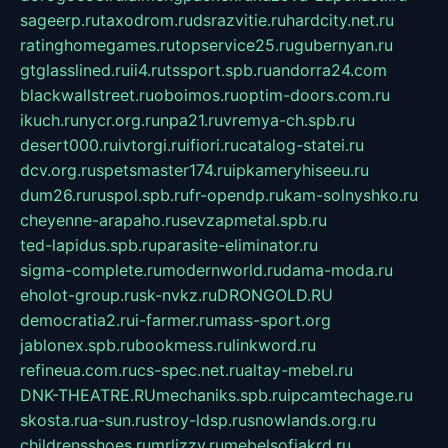
sageerp.ru
taxodrom.ru
dsrazvitie.ru
hardcity.net.ru
ratinghomegames.ru
topservice25.ru
gubernyan.ru
gtglasslined.ru
ii4.ru
tssport.spb.ru
andorra24.com
blackwallstreet.ru
oboimos.ru
optim-doors.com.ru
ikuch.ru
nycr.org.ru
npa21.ru
vremya-ch.spb.ru
desert000.ru
ivtorgi.ru
ifiori.ru
catalog-statei.ru
dcv.org.ru
spetsmaster174.ru
ipkameryhiseeu.ru
dum26.ru
ruspol.spb.ru
fr-opendp.ru
kam-solnyshko.ru
cheyenne-arapaho.ru
sevzapmetal.spb.ru
ted-lapidus.spb.ru
parasite-eliminator.ru
sigma-complete.ru
modernworld.ru
dama-moda.ru
eholot-group.ru
sk-nvkz.ru
DRONGOLD.RU
democratia2.ru
i-farmer.ru
mass-sport.org
jablonex.spb.ru
bookmess.ru
linkword.ru
refineua.com.ru
cs-spec.net.ru
altay-mebel.ru
DNK-THEATRE.RU
mechaniks.spb.ru
ipcamtechage.ru
skosta.ru
a-sun.ru
stroy-ldsp.ru
snowlands.org.ru
childrensshoes.ru
mrlizzy.ru
mebelsofiakrd.ru