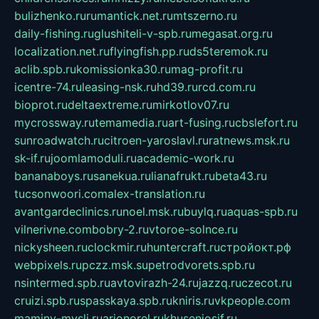
bulizhenko.ru
rumantick.net.ru
mtszerno.ru
daily-fishing.ru
glushiteli-v-spb.ru
megasat.org.ru
localization.net.ru
flyingfish.pp.ru
ds5teremok.ru
aclib.spb.ru
komissionka30.ru
mag-profit.ru
icentre-74.ru
leasing-nsk.ru
hd39.ru
rcd.com.ru
bioprot.ru
deltaextreme.ru
mirkotlov07.ru
mycrossway.ru
temamedia.ru
art-fusing.ru
cbslefort.ru
sunroadwatch.ru
citroen-yaroslavl.ru
ratnews.msk.ru
sk-if.ru
joomlamoduli.ru
academic-work.ru
bananaboys.ru
sanekua.ru
lianafrukt.ru
beta43.ru
tucsonwoori.com
alex-translation.ru
avantgardeclinics.ru
noel.msk.ru
buylq.ru
aquas-spb.ru
vilnerivne.com
bobry-2.ru
vtoroe-solnce.ru
nickysheen.ru
clockmir.ru
huntercraft.ru
стройокт.рф
webpixels.ru
pczz.msk.su
petrodvorets.spb.ru
nsintermed.spb.ru
avtovirazh-24.ru
jazzq.ru
czecot.ru
cruizi.spb.ru
spasskaya.spb.ru
kniris.ru
vkpeople.com
maminy-mysli.ru
arionorel.ru
khuseniosif.ru