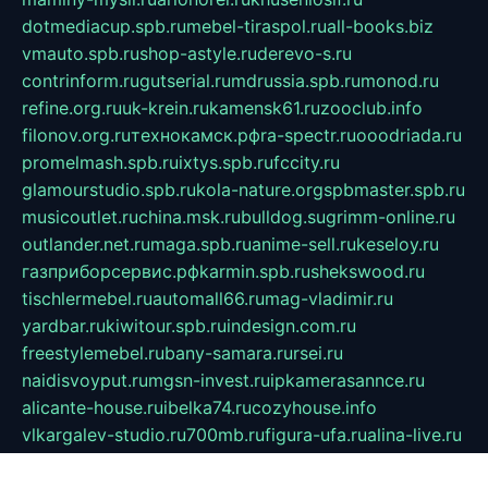
dotmediacup.spb.ru
mebel-tiraspol.ru
all-books.biz
vmauto.spb.ru
shop-astyle.ru
derevo-s.ru
contrinform.ru
gutserial.ru
mdrussia.spb.ru
monod.ru
refine.org.ru
uk-krein.ru
kamensk61.ru
zooclub.info
filonov.org.ru
технокамск.рф
ra-spectr.ru
ooodriada.ru
promelmash.spb.ru
ixtys.spb.ru
fccity.ru
glamourstudio.spb.ru
kola-nature.org
spbmaster.spb.ru
musicoutlet.ru
china.msk.ru
bulldog.su
grimm-online.ru
outlander.net.ru
maga.spb.ru
anime-sell.ru
keseloy.ru
газприборсервис.рф
karmin.spb.ru
shekswood.ru
tischlermebel.ru
automall66.ru
mag-vladimir.ru
yardbar.ru
kiwitour.spb.ru
indesign.com.ru
freestylemebel.ru
bany-samara.ru
rsei.ru
naidisvoyput.ru
mgsn-invest.ru
ipkamerasannce.ru
alicante-house.ru
ibelka74.ru
cozyhouse.info
vlkargalev-studio.ru
700mb.ru
figura-ufa.ru
alina-live.ru
belarusiannews.ru
womenknow.ru
dos-vniimk.ru