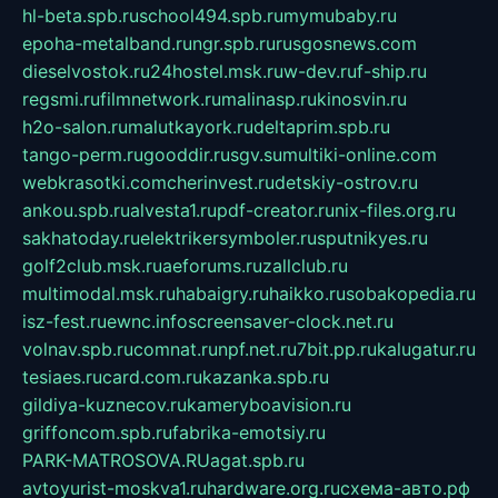
hl-beta.spb.ru
school494.spb.ru
mymubaby.ru
epoha-metalband.ru
ngr.spb.ru
rusgosnews.com
dieselvostok.ru
24hostel.msk.ru
w-dev.ru
f-ship.ru
regsmi.ru
filmnetwork.ru
malinasp.ru
kinosvin.ru
h2o-salon.ru
malutkayork.ru
deltaprim.spb.ru
tango-perm.ru
gooddir.ru
sgv.su
multiki-online.com
webkrasotki.com
cherinvest.ru
detskiy-ostrov.ru
ankou.spb.ru
alvesta1.ru
pdf-creator.ru
nix-files.org.ru
sakhatoday.ru
elektrikersymboler.ru
sputnikyes.ru
golf2club.msk.ru
aeforums.ru
zallclub.ru
multimodal.msk.ru
habaigry.ru
haikko.ru
sobakopedia.ru
isz-fest.ru
ewnc.info
screensaver-clock.net.ru
volnav.spb.ru
comnat.ru
npf.net.ru
7bit.pp.ru
kalugatur.ru
tesiaes.ru
card.com.ru
kazanka.spb.ru
gildiya-kuznecov.ru
kameryboavision.ru
griffoncom.spb.ru
fabrika-emotsiy.ru
PARK-MATROSOVA.RU
agat.spb.ru
avtoyurist-moskva1.ru
hardware.org.ru
схема-авто.рф