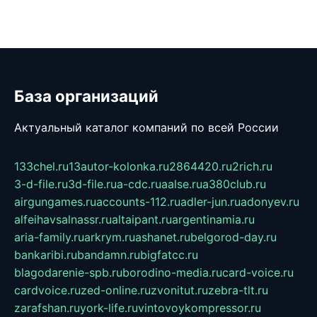
База организаций
Актуальный каталог компаний по всей России
133chel.ru
13autor-kolonka.ru
2864420.ru
2rich.ru
3-d-file.ru
3d-file.ru
a-cdc.ru
aalse.ru
a380club.ru
airgungames.ru
accounts-112.ru
adler-jun.ru
adonyev.ru
alfeihavsalnassr.ru
altaipant.ru
argentinamia.ru
aria-family.ru
arkrym.ru
ashanet.ru
belgorod-day.ru
bankaribi.ru
bandamn.ru
bigfatcc.ru
blagodarenie-spb.ru
borodino-media.ru
card-voice.ru
cardvoice.ru
zed-online.ru
zvonitut.ru
zebra-tlt.ru
zarafshan.ru
york-life.ru
vintovoykompressor.ru