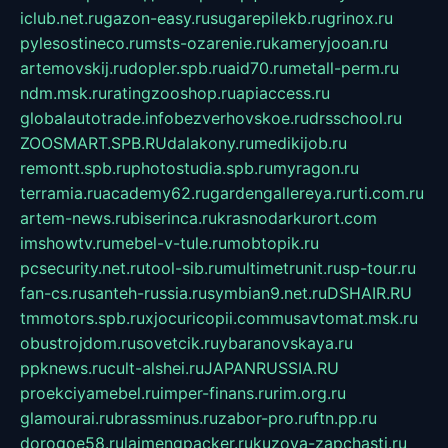
iclub.net.ru
gazon-easy.ru
sugarepilekb.ru
grinox.ru
pylesostineco.ru
msts-ozarenie.ru
kameryjooan.ru
artemovskij.ru
dopler.spb.ru
aid70.ru
metall-perm.ru
ndm.msk.ru
ratingzooshop.ru
apiaccess.ru
globalautotrade.info
bezverhovskoe.ru
drsschool.ru
ZOOSMART.SPB.RU
dalakony.ru
medikijob.ru
remontt.spb.ru
photostudia.spb.ru
myragon.ru
terramia.ru
academy62.ru
gardengallereya.ru
rti.com.ru
artem-news.ru
biserinca.ru
krasnodarkurort.com
imshowtv.ru
mebel-v-tule.ru
mobtopik.ru
pcsecurity.net.ru
tool-sib.ru
multimetrunit.ru
sp-tour.ru
fan-cs.ru
santeh-russia.ru
symbian9.net.ru
DSHAIR.RU
tmmotors.spb.ru
xjocuricopii.com
musavtomat.msk.ru
obustrojdom.ru
sovetcik.ru
ybaranovskaya.ru
ppknews.ru
cult-alshei.ru
JAPANRUSSIA.RU
proekciyamebel.ru
imper-finans.ru
rim.org.ru
glamourai.ru
brassminus.ru
zabor-pro.ru
ftn.pp.ru
dorogoe58.ru
laimengpacker.ru
kuzova-zapchasti.ru