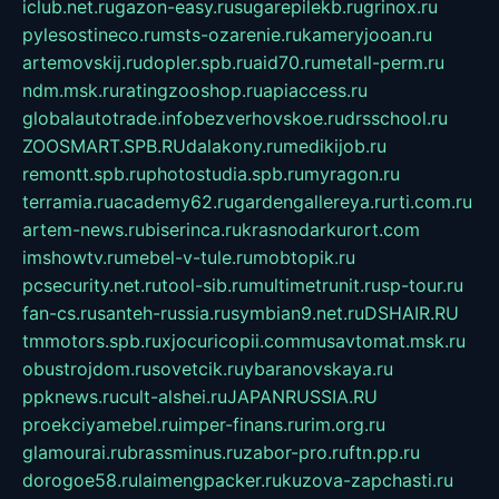
iclub.net.ru
gazon-easy.ru
sugarepilekb.ru
grinox.ru
pylesostineco.ru
msts-ozarenie.ru
kameryjooan.ru
artemovskij.ru
dopler.spb.ru
aid70.ru
metall-perm.ru
ndm.msk.ru
ratingzooshop.ru
apiaccess.ru
globalautotrade.info
bezverhovskoe.ru
drsschool.ru
ZOOSMART.SPB.RU
dalakony.ru
medikijob.ru
remontt.spb.ru
photostudia.spb.ru
myragon.ru
terramia.ru
academy62.ru
gardengallereya.ru
rti.com.ru
artem-news.ru
biserinca.ru
krasnodarkurort.com
imshowtv.ru
mebel-v-tule.ru
mobtopik.ru
pcsecurity.net.ru
tool-sib.ru
multimetrunit.ru
sp-tour.ru
fan-cs.ru
santeh-russia.ru
symbian9.net.ru
DSHAIR.RU
tmmotors.spb.ru
xjocuricopii.com
musavtomat.msk.ru
obustrojdom.ru
sovetcik.ru
ybaranovskaya.ru
ppknews.ru
cult-alshei.ru
JAPANRUSSIA.RU
proekciyamebel.ru
imper-finans.ru
rim.org.ru
glamourai.ru
brassminus.ru
zabor-pro.ru
ftn.pp.ru
dorogoe58.ru
laimengpacker.ru
kuzova-zapchasti.ru