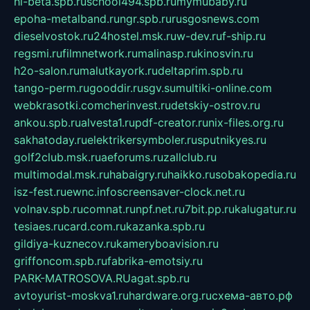
hl-beta.spb.ru
school494.spb.ru
mymubaby.ru
epoha-metalband.ru
ngr.spb.ru
rusgosnews.com
dieselvostok.ru
24hostel.msk.ru
w-dev.ru
f-ship.ru
regsmi.ru
filmnetwork.ru
malinasp.ru
kinosvin.ru
h2o-salon.ru
malutkayork.ru
deltaprim.spb.ru
tango-perm.ru
gooddir.ru
sgv.su
multiki-online.com
webkrasotki.com
cherinvest.ru
detskiy-ostrov.ru
ankou.spb.ru
alvesta1.ru
pdf-creator.ru
nix-files.org.ru
sakhatoday.ru
elektrikersymboler.ru
sputnikyes.ru
golf2club.msk.ru
aeforums.ru
zallclub.ru
multimodal.msk.ru
habaigry.ru
haikko.ru
sobakopedia.ru
isz-fest.ru
ewnc.info
screensaver-clock.net.ru
volnav.spb.ru
comnat.ru
npf.net.ru
7bit.pp.ru
kalugatur.ru
tesiaes.ru
card.com.ru
kazanka.spb.ru
gildiya-kuznecov.ru
kameryboavision.ru
griffoncom.spb.ru
fabrika-emotsiy.ru
PARK-MATROSOVA.RU
agat.spb.ru
avtoyurist-moskva1.ru
hardware.org.ru
схема-авто.рф