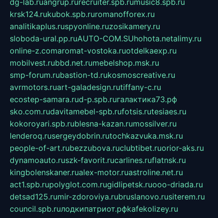
dg-lab.ru
angrup.ru
recruiter.spb.ru
music8.spb.ru
krsk124.ru
kubok.spb.ru
romanofforex.ru
analitikaplus.ru
spyonline.ru
zosikamery.ru
sloboda-ural.pp.ru
AUTO-COM.SU
hohota.net
alimy.ru
online-z.com
aromat-vostoka.ru
otdelkaexp.ru
mobilvest.ru
bbd.net.ru
mebelshop.msk.ru
smp-forum.ru
bastion-td.ru
kosmoscreative.ru
avrmotors.ru
art-galadesign.ru
tiffany-c.ru
ecostep-samara.ru
d-p.spb.ru
галактика73.рф
sko.com.ru
davitamebel-spb.ru
fotsis.ru
tesiaes.ru
kokoroyari.spb.ru
blesna-kazan.ru
mossilver.ru
lenderoq.ru
sergeydobrin.ru
tochkazvuka.msk.ru
people-of-art.ru
bezzubova.ru
clubtibet.ru
orior-aks.ru
dynamoauto.ru
szk-favorit.ru
carlines.ru
flatnsk.ru
kingbolenskaner.ru
alex-motor.ru
astroline.net.ru
act1.spb.ru
polyglot.com.ru
gidlipetsk.ru
ooo-driada.ru
detsad125.ru
mir-zdoroviya.ru
bruslanovo.ru
siterem.ru
council.spb.ru
лодкипатриот.рф
kafekolizey.ru