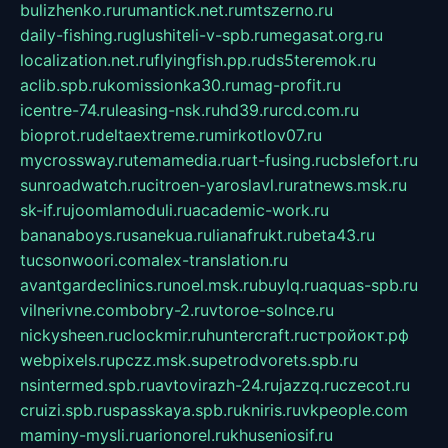
bulizhenko.ru
rumantick.net.ru
mtszerno.ru
daily-fishing.ru
glushiteli-v-spb.ru
megasat.org.ru
localization.net.ru
flyingfish.pp.ru
ds5teremok.ru
aclib.spb.ru
komissionka30.ru
mag-profit.ru
icentre-74.ru
leasing-nsk.ru
hd39.ru
rcd.com.ru
bioprot.ru
deltaextreme.ru
mirkotlov07.ru
mycrossway.ru
temamedia.ru
art-fusing.ru
cbslefort.ru
sunroadwatch.ru
citroen-yaroslavl.ru
ratnews.msk.ru
sk-if.ru
joomlamoduli.ru
academic-work.ru
bananaboys.ru
sanekua.ru
lianafrukt.ru
beta43.ru
tucsonwoori.com
alex-translation.ru
avantgardeclinics.ru
noel.msk.ru
buylq.ru
aquas-spb.ru
vilnerivne.com
bobry-2.ru
vtoroe-solnce.ru
nickysheen.ru
clockmir.ru
huntercraft.ru
стройокт.рф
webpixels.ru
pczz.msk.su
petrodvorets.spb.ru
nsintermed.spb.ru
avtovirazh-24.ru
jazzq.ru
czecot.ru
cruizi.spb.ru
spasskaya.spb.ru
kniris.ru
vkpeople.com
maminy-mysli.ru
arionorel.ru
khuseniosif.ru