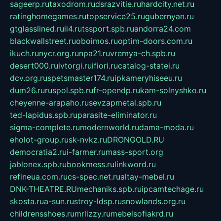
sageerp.ru
taxodrom.ru
dsrazvitie.ru
hardcity.net.ru
ratinghomegames.ru
topservice25.ru
gubernyan.ru
gtglasslined.ru
ii4.ru
tssport.spb.ru
andorra24.com
blackwallstreet.ru
oboimos.ru
optim-doors.com.ru
ikuch.ru
nycr.org.ru
npa21.ru
vremya-ch.spb.ru
desert000.ru
ivtorgi.ru
ifiori.ru
catalog-statei.ru
dcv.org.ru
spetsmaster174.ru
ipkameryhiseeu.ru
dum26.ru
ruspol.spb.ru
fr-opendp.ru
kam-solnyshko.ru
cheyenne-arapaho.ru
sevzapmetal.spb.ru
ted-lapidus.spb.ru
parasite-eliminator.ru
sigma-complete.ru
modernworld.ru
dama-moda.ru
eholot-group.ru
sk-nvkz.ru
DRONGOLD.RU
democratia2.ru
i-farmer.ru
mass-sport.org
jablonex.spb.ru
bookmess.ru
linkword.ru
refineua.com.ru
cs-spec.net.ru
altay-mebel.ru
DNK-THEATRE.RU
mechaniks.spb.ru
ipcamtechage.ru
skosta.ru
a-sun.ru
stroy-ldsp.ru
snowlands.org.ru
childrensshoes.ru
mrlizzy.ru
mebelsofiakrd.ru