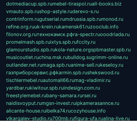
dotmediacup.spb.ru
mebel-tiraspol.ru
all-books.biz
vmauto.spb.ru
shop-astyle.ru
derevo-s.ru
contrinform.ru
gutserial.ru
mdrussia.spb.ru
monod.ru
refine.org.ru
uk-krein.ru
kamensk61.ru
zooclub.info
filonov.org.ru
технокамск.рф
ra-spectr.ru
ooodriada.ru
promelmash.spb.ru
ixtys.spb.ru
fccity.ru
glamourstudio.spb.ru
kola-nature.org
spbmaster.spb.ru
musicoutlet.ru
china.msk.ru
bulldog.su
grimm-online.ru
outlander.net.ru
maga.spb.ru
anime-sell.ru
keseloy.ru
газприборсервис.рф
karmin.spb.ru
shekswood.ru
tischlermebel.ru
automall66.ru
mag-vladimir.ru
yardbar.ru
kiwitour.spb.ru
indesign.com.ru
freestylemebel.ru
bany-samara.ru
rsei.ru
naidisvoyput.ru
mgsn-invest.ru
ipkamerasannce.ru
alicante-house.ru
ibelka74.ru
cozyhouse.info
vlkargalev-studio.ru
700mb.ru
figura-ufa.ru
alina-live.ru
belarusiannews.ru
womenknow.ru
dos-vniimk.ru
sega.net.ru
dv.net.ru
phenomenonsofhistory.com