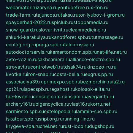
webamator.ru
zaryna.ru
youtubefree.ru
x-ton.ru
trade-farm.ru
tajuncos.ru
taksu.ru
tor-lyubov-i-grom.ru
spayderhed-2022.ru
splclub.ru
stoppamedia.ru
snow-guard.ru
slovar-ivrit.ru
cleanmedicine.ru
shkurki-karakulya.ru
kanotiforet.spb.ru
tutmassage.ru
ecolog.org.ru
praga.spb.ru
falcorussia.ru
autodoctorservis.ru
kamertondom.spb.ru
net-life.net.ru
avto-vozim.ru
sakhcamera.ru
alliance-electro.spb.ru
stroyavt.ru
controlweb1.ru
tdsak74.ru
kinzozo-ru.ru
kvotka.ru
iron-snab.ru
costa-bella.ru
eugrus.pp.ru
associaciya39.ru
primexpo.spb.ru
bezmorchin.ru
ia2.ru
cpt21.ru
ispecspb.ru
regahost.ru
kolosok-elita.ru
tae-kwon.ru
consrio.com.ru
insiam.ru
avegainfo.ru
archery161.ru
bigencyclica.ru
vlast16.ru
korru.net
sarmiento.spb.su
extelopedia.ru
lammin-suo.spb.ru
iskatour.spb.ru
snpi.org.ru
running-line.ru
krygeva-spa.ru
chel.net.ru
rust-loco.ru
dugshop.ru