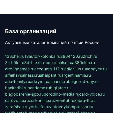
База организаций
Актуальный каталог компаний по всей России
133chel.ru
13autor-kolonka.ru
2864420.ru
2rich.ru
3-d-file.ru
3d-file.ru
a-cdc.ru
aalse.ru
a380club.ru
airgungames.ru
accounts-112.ru
adler-jun.ru
adonyev.ru
alfeihavsalnassr.ru
altaipant.ru
argentinamia.ru
aria-family.ru
arkrym.ru
ashanet.ru
belgorod-day.ru
bankaribi.ru
bandamn.ru
bigfatcc.ru
blagodarenie-spb.ru
borodino-media.ru
card-voice.ru
cardvoice.ru
zed-online.ru
zvonitut.ru
zebra-tlt.ru
zarafshan.ru
york-life.ru
vintovoykompressor.ru
vladivostok-map.ru
vlknrussia.ru
wasabi-shop.ru