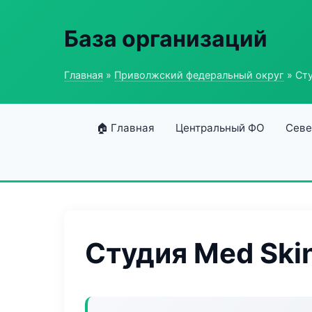
База организаций
Главная
»
Приволжский федеральный округ
» Сту
🏠 Главная
Центральный ФО
Севе
Студия Med Ski