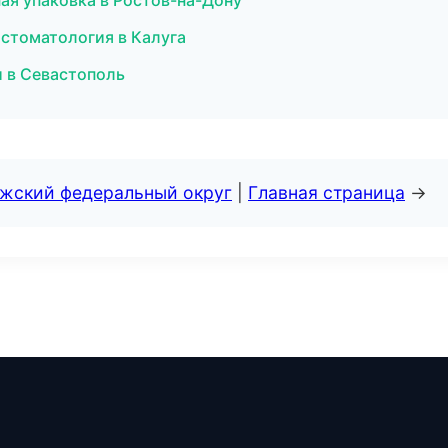
я упаковка в Ростов-на-Дону
 стоматология в Калуга
и в Севастополь
лжский федеральный округ
|
Главная страница
→