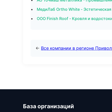
АО Точмаш Металлика - Промышленна
МедиЛаб Ortho White - Эстетическая
ООО Finish Roof - Кровля и водосток
←
Все компании в регионе Приво
База организаций