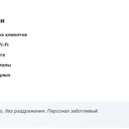
ми
ых клиентов
i-Fi
га
риалы
одных
, без раздражения. Персонал заботливый.