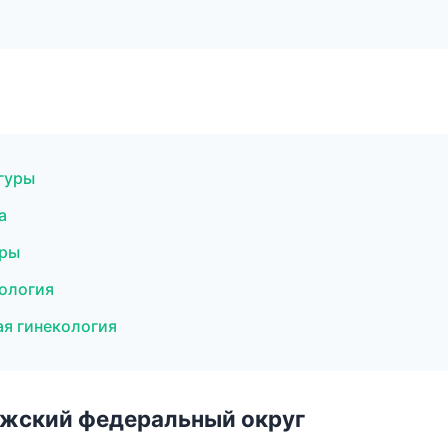
игуры
а
уры
тология
я гинекология
лжский федеральный округ