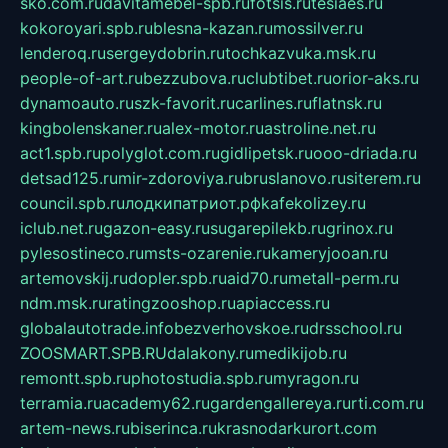
sko.com.ru
davitamebel-spb.ru
fotsis.ru
tesiaes.ru
kokoroyari.spb.ru
blesna-kazan.ru
mossilver.ru
lenderoq.ru
sergeydobrin.ru
tochkazvuka.msk.ru
people-of-art.ru
bezzubova.ru
clubtibet.ru
orior-aks.ru
dynamoauto.ru
szk-favorit.ru
carlines.ru
flatnsk.ru
kingbolenskaner.ru
alex-motor.ru
astroline.net.ru
act1.spb.ru
polyglot.com.ru
gidlipetsk.ru
ooo-driada.ru
detsad125.ru
mir-zdoroviya.ru
bruslanovo.ru
siterem.ru
council.spb.ru
лодкипатриот.рф
kafekolizey.ru
iclub.net.ru
gazon-easy.ru
sugarepilekb.ru
grinox.ru
pylesostineco.ru
msts-ozarenie.ru
kameryjooan.ru
artemovskij.ru
dopler.spb.ru
aid70.ru
metall-perm.ru
ndm.msk.ru
ratingzooshop.ru
apiaccess.ru
globalautotrade.info
bezverhovskoe.ru
drsschool.ru
ZOOSMART.SPB.RU
dalakony.ru
medikijob.ru
remontt.spb.ru
photostudia.spb.ru
myragon.ru
terramia.ru
academy62.ru
gardengallereya.ru
rti.com.ru
artem-news.ru
biserinca.ru
krasnodarkurort.com