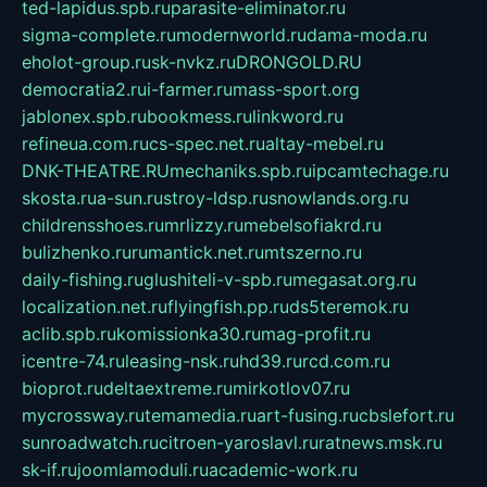
ted-lapidus.spb.ru
parasite-eliminator.ru
sigma-complete.ru
modernworld.ru
dama-moda.ru
eholot-group.ru
sk-nvkz.ru
DRONGOLD.RU
democratia2.ru
i-farmer.ru
mass-sport.org
jablonex.spb.ru
bookmess.ru
linkword.ru
refineua.com.ru
cs-spec.net.ru
altay-mebel.ru
DNK-THEATRE.RU
mechaniks.spb.ru
ipcamtechage.ru
skosta.ru
a-sun.ru
stroy-ldsp.ru
snowlands.org.ru
childrensshoes.ru
mrlizzy.ru
mebelsofiakrd.ru
bulizhenko.ru
rumantick.net.ru
mtszerno.ru
daily-fishing.ru
glushiteli-v-spb.ru
megasat.org.ru
localization.net.ru
flyingfish.pp.ru
ds5teremok.ru
aclib.spb.ru
komissionka30.ru
mag-profit.ru
icentre-74.ru
leasing-nsk.ru
hd39.ru
rcd.com.ru
bioprot.ru
deltaextreme.ru
mirkotlov07.ru
mycrossway.ru
temamedia.ru
art-fusing.ru
cbslefort.ru
sunroadwatch.ru
citroen-yaroslavl.ru
ratnews.msk.ru
sk-if.ru
joomlamoduli.ru
academic-work.ru