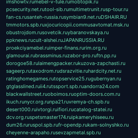
imshowtv.ru
mebel-v-tule.ru
mobtopik.ru
pcsecurity.net.ru
tool-sib.ru
multimetrunit.ru
sp-tour.ru
fan-cs.ru
santeh-russia.ru
symbian9.net.ru
DSHAIR.RU
tmmotors.spb.ru
xjocuricopii.com
musavtomat.msk.ru
obustrojdom.ru
sovetcik.ru
ybaranovskaya.ru
ppknews.ru
cult-alshei.ru
JAPANRUSSIA.RU
proekciyamebel.ru
imper-finans.ru
rim.org.ru
glamourai.ru
brassminus.ru
zabor-pro.ru
ftn.pp.ru
dorogoe58.ru
laimengpacker.ru
kuzova-zapchasti.ru
sageerp.ru
taxodrom.ru
dsrazvitie.ru
hardcity.net.ru
ratinghomegames.ru
topservice25.ru
gubernyan.ru
gtglasslined.ru
ii4.ru
tssport.spb.ru
andorra24.com
blackwallstreet.ru
oboimos.ru
optim-doors.com.ru
ikuch.ru
nycr.org.ru
npa21.ru
vremya-ch.spb.ru
desert000.ru
ivtorgi.ru
ifiori.ru
catalog-statei.ru
dcv.org.ru
spetsmaster174.ru
ipkameryhiseeu.ru
dum26.ru
ruspol.spb.ru
fr-opendp.ru
kam-solnyshko.ru
cheyenne-arapaho.ru
sevzapmetal.spb.ru