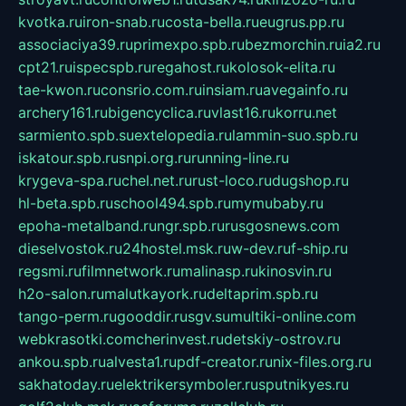
kvotka.ru
iron-snab.ru
costa-bella.ru
eugrus.pp.ru
associaciya39.ru
primexpo.spb.ru
bezmorchin.ru
ia2.ru
cpt21.ru
ispecspb.ru
regahost.ru
kolosok-elita.ru
tae-kwon.ru
consrio.com.ru
insiam.ru
avegainfo.ru
archery161.ru
bigencyclica.ru
vlast16.ru
korru.net
sarmiento.spb.su
extelopedia.ru
lammin-suo.spb.ru
iskatour.spb.ru
snpi.org.ru
running-line.ru
krygeva-spa.ru
chel.net.ru
rust-loco.ru
dugshop.ru
hl-beta.spb.ru
school494.spb.ru
mymubaby.ru
epoha-metalband.ru
ngr.spb.ru
rusgosnews.com
dieselvostok.ru
24hostel.msk.ru
w-dev.ru
f-ship.ru
regsmi.ru
filmnetwork.ru
malinasp.ru
kinosvin.ru
h2o-salon.ru
malutkayork.ru
deltaprim.spb.ru
tango-perm.ru
gooddir.ru
sgv.su
multiki-online.com
webkrasotki.com
cherinvest.ru
detskiy-ostrov.ru
ankou.spb.ru
alvesta1.ru
pdf-creator.ru
nix-files.org.ru
sakhatoday.ru
elektrikersymboler.ru
sputnikyes.ru