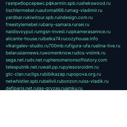
газприборсервис.рф
karmin.spb.ru
shekswood.ru
tischlermebel.ru
automall66.ru
mag-vladimir.ru
yardbar.ru
kiwitour.spb.ru
indesign.com.ru
freestylemebel.ru
bany-samara.ru
rsei.ru
naidisvoyput.ru
mgsn-invest.ru
ipkamerasannce.ru
alicante-house.ru
ibelka74.ru
cozyhouse.info
vlkargalev-studio.ru
700mb.ru
figura-ufa.ru
alina-live.ru
belarusiannews.ru
womenknow.ru
dos-vniimk.ru
sega.net.ru
dv.net.ru
phenomenonsofhistory.com
telesputnik.net.ru
wall.pp.ru
pylesosroidmi.ru
gtc-clan.ru
cligs.ru
bibikazap.ru
popova.org.ru
netwhistler.spb.ru
bellvil.ru
bonzon.ru
iss-vladik.ru
defiparis.net.ru
las-gryzas.ru
amku.ru
electednews.spb.ru
feather.org.ru
spar72.ru
tankiigri.ru
dominus.com.ru
ibtree.ru
sanykool.pp.ru
unixlib.org.ru
menatep.spb.ru
gartenterrassen.ru
printeka.ru
skvozilka.com.ru
parkovka-pub.ru
lovemobi.ru
art-ru.ru
emulatorz.com.ru
alucomp.com.ru
tatforum.com.ru