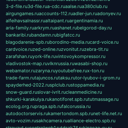
3-d-file.ru
3d-file.ru
a-cdc.ru
aalse.ru
a380club.ru
airgungames.ru
accounts-112.ru
adler-jun.ru
adonyev.ru
alfeihavsalnassr.ru
altaipant.ru
argentinamia.ru
aria-family.ru
arkrym.ru
ashanet.ru
belgorod-day.ru
bankaribi.ru
bandamn.ru
bigfatcc.ru
blagodarenie-spb.ru
borodino-media.ru
card-voice.ru
cardvoice.ru
zed-online.ru
zvonitut.ru
zebra-tlt.ru
zarafshan.ru
york-life.ru
vintovoykompressor.ru
vladivostok-map.ru
vlknrussia.ru
wasabi-shop.ru
webamator.ru
zaryna.ru
youtubefree.ru
x-ton.ru
trade-farm.ru
tajuncos.ru
taksu.ru
tor-lyubov-i-grom.ru
spayderhed-2022.ru
splclub.ru
stoppamedia.ru
snow-guard.ru
slovar-ivrit.ru
cleanmedicine.ru
shkurki-karakulya.ru
kanotiforet.spb.ru
tutmassage.ru
ecolog.org.ru
praga.spb.ru
falcorussia.ru
autodoctorservis.ru
kamertondom.spb.ru
net-life.net.ru
avto-vozim.ru
sakhcamera.ru
alliance-electro.spb.ru
stroyavt.ru
controlweb1.ru
tdsak74.ru
kinzozo-ru.ru