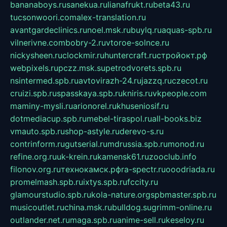
bananaboys.ru
sanekua.ru
lianafrukt.ru
beta43.ru
tucsonwoori.com
alex-translation.ru
avantgardeclinics.ru
noel.msk.ru
buylq.ru
aquas-spb.ru
vilnerivne.com
bobry-2.ru
vtoroe-solnce.ru
nickysheen.ru
clockmir.ru
huntercraft.ru
стройокт.рф
webpixels.ru
pczz.msk.su
petrodvorets.spb.ru
nsintermed.spb.ru
avtovirazh-24.ru
jazzq.ru
czecot.ru
cruizi.spb.ru
spasskaya.spb.ru
kniris.ru
vkpeople.com
maminy-mysli.ru
arionorel.ru
khuseniosif.ru
dotmediacup.spb.ru
mebel-tiraspol.ru
all-books.biz
vmauto.spb.ru
shop-astyle.ru
derevo-s.ru
contrinform.ru
gutserial.ru
mdrussia.spb.ru
monod.ru
refine.org.ru
uk-krein.ru
kamensk61.ru
zooclub.info
filonov.org.ru
технокамск.рф
ra-spectr.ru
ooodriada.ru
promelmash.spb.ru
ixtys.spb.ru
fccity.ru
glamourstudio.spb.ru
kola-nature.org
spbmaster.spb.ru
musicoutlet.ru
china.msk.ru
bulldog.su
grimm-online.ru
outlander.net.ru
maga.spb.ru
anime-sell.ru
keseloy.ru