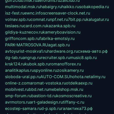
golf2club.msk.ru
aeforums.ru
zallclub.ru
multimodal.msk.ru
habaigry.ru
haikko.ru
sobakopedia.ru
isz-fest.ru
ewnc.info
screensaver-clock.net.ru
volnav.spb.ru
comnat.ru
npf.net.ru
7bit.pp.ru
kalugatur.ru
tesiaes.ru
card.com.ru
kazanka.spb.ru
gildiya-kuznecov.ru
kameryboavision.ru
griffoncom.spb.ru
fabrika-emotsiy.ru
PARK-MATROSOVA.RU
agat.spb.ru
avtoyurist-moskva1.ru
hardware.org.ru
схема-авто.рф
dg-lab.ru
angrup.ru
recruiter.spb.ru
music8.spb.ru
krsk124.ru
kubok.spb.ru
romanofforex.ru
analitikaplus.ru
spyonline.ru
zosikamery.ru
sloboda-ural.pp.ru
AUTO-COM.SU
hohota.net
alimy.ru
online-z.com
aromat-vostoka.ru
otdelkaexp.ru
mobilvest.ru
bbd.net.ru
mebelshop.msk.ru
smp-forum.ru
bastion-td.ru
kosmoscreative.ru
avrmotors.ru
art-galadesign.ru
tiffany-c.ru
ecostep-samara.ru
d-p.spb.ru
галактика73.рф