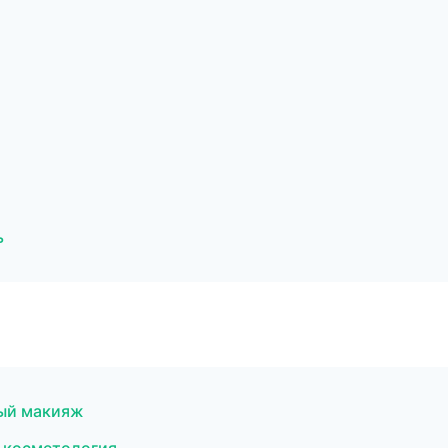
ь
ный макияж