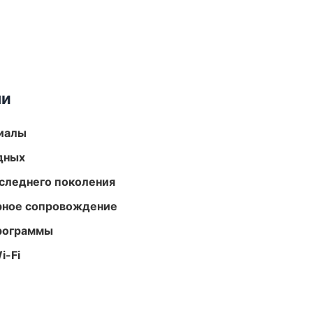
ми
риалы
одных
следнего поколения
урное сопровождение
программы
i-Fi