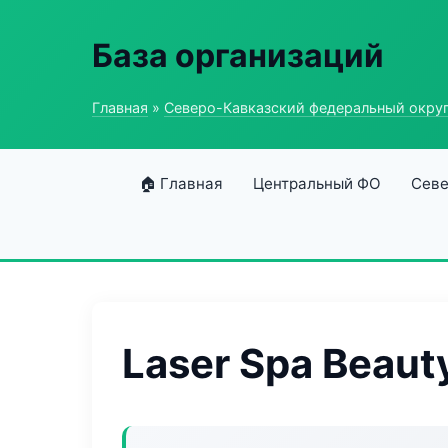
База организаций
Главная
»
Северо-Кавказский федеральный окру
🏠 Главная
Центральный ФО
Севе
Laser Spa Beaut