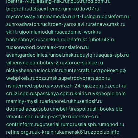
icentre-74.ru
leasing-nsk.ru
hd39.ru
rcd.com.ru
bioprot.ru
deltaextreme.ru
mirkotlov07.ru
mycrossway.ru
temamedia.ru
art-fusing.ru
cbslefort.ru
sunroadwatch.ru
citroen-yaroslavl.ru
ratnews.msk.ru
sk-if.ru
joomlamoduli.ru
academic-work.ru
bananaboys.ru
sanekua.ru
lianafrukt.ru
beta43.ru
tucsonwoori.com
alex-translation.ru
avantgardeclinics.ru
noel.msk.ru
buylq.ru
aquas-spb.ru
vilnerivne.com
bobry-2.ru
vtoroe-solnce.ru
nickysheen.ru
clockmir.ru
huntercraft.ru
стройокт.рф
webpixels.ru
pczz.msk.su
petrodvorets.spb.ru
nsintermed.spb.ru
avtovirazh-24.ru
jazzq.ru
czecot.ru
cruizi.spb.ru
spasskaya.spb.ru
kniris.ru
vkpeople.com
maminy-mysli.ru
arionorel.ru
khuseniosif.ru
dotmediacup.spb.ru
mebel-tiraspol.ru
all-books.biz
vmauto.spb.ru
shop-astyle.ru
derevo-s.ru
contrinform.ru
gutserial.ru
mdrussia.spb.ru
monod.ru
refine.org.ru
uk-krein.ru
kamensk61.ru
zooclub.info