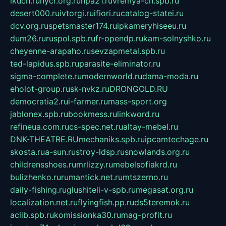
ikuch.ru
nycr.org.ru
npa21.ru
vremya-ch.spb.ru
desert000.ru
ivtorgi.ru
ifiori.ru
catalog-statei.ru
dcv.org.ru
spetsmaster174.ru
ipkameryhiseeu.ru
dum26.ru
ruspol.spb.ru
fr-opendp.ru
kam-solnyshko.ru
cheyenne-arapaho.ru
sevzapmetal.spb.ru
ted-lapidus.spb.ru
parasite-eliminator.ru
sigma-complete.ru
modernworld.ru
dama-moda.ru
eholot-group.ru
sk-nvkz.ru
DRONGOLD.RU
democratia2.ru
i-farmer.ru
mass-sport.org
jablonex.spb.ru
bookmess.ru
linkword.ru
refineua.com.ru
cs-spec.net.ru
altay-mebel.ru
DNK-THEATRE.RU
mechaniks.spb.ru
ipcamtechage.ru
skosta.ru
a-sun.ru
stroy-ldsp.ru
snowlands.org.ru
childrensshoes.ru
mrlizzy.ru
mebelsofiakrd.ru
bulizhenko.ru
rumantick.net.ru
mtszerno.ru
daily-fishing.ru
glushiteli-v-spb.ru
megasat.org.ru
localization.net.ru
flyingfish.pp.ru
ds5teremok.ru
aclib.spb.ru
komissionka30.ru
mag-profit.ru