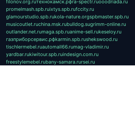
filonov.org.ru
технокамск.рф
ra-spectr.ru
ooodriada.ru
promelmash.spb.ru
ixtys.spb.ru
fccity.ru
glamourstudio.spb.ru
kola-nature.org
spbmaster.spb.ru
musicoutlet.ru
china.msk.ru
bulldog.su
grimm-online.ru
outlander.net.ru
maga.spb.ru
anime-sell.ru
keseloy.ru
газприборсервис.рф
karmin.spb.ru
shekswood.ru
tischlermebel.ru
automall66.ru
mag-vladimir.ru
yardbar.ru
kiwitour.spb.ru
indesign.com.ru
freestylemebel.ru
bany-samara.ru
rsei.ru
naidisvoyput.ru
mgsn-invest.ru
ipkamerasannce.ru
alicante-house.ru
ibelka74.ru
cozyhouse.info
vlkargalev-studio.ru
700mb.ru
figura-ufa.ru
alina-live.ru
belarusiannews.ru
womenknow.ru
dos-vniimk.ru
sega.net.ru
dv.net.ru
phenomenonsofhistory.com
telesputnik.net.ru
wall.pp.ru
pylesosroidmi.ru
gtc-clan.ru
cligs.ru
bibikazap.ru
popova.org.ru
netwhistler.spb.ru
bellvil.ru
bonzon.ru
iss-vladik.ru
defiparis.net.ru
las-gryzas.ru
amku.ru