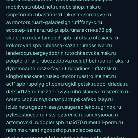
mobilvest.ru
bbd.net.ru
mebelshop.msk.ru
smp-forum.ru
bastion-td.ru
kosmoscreative.ru
avrmotors.ru
art-galadesign.ru
tiffany-c.ru
ecostep-samara.ru
d-p.spb.ru
галактика73.рф
sko.com.ru
davitamebel-spb.ru
fotsis.ru
tesiaes.ru
kokoroyari.spb.ru
blesna-kazan.ru
mossilver.ru
lenderoq.ru
sergeydobrin.ru
tochkazvuka.msk.ru
people-of-art.ru
bezzubova.ru
clubtibet.ru
orior-aks.ru
dynamoauto.ru
szk-favorit.ru
carlines.ru
flatnsk.ru
kingbolenskaner.ru
alex-motor.ru
astroline.net.ru
act1.spb.ru
polyglot.com.ru
gidlipetsk.ru
ooo-driada.ru
detsad125.ru
mir-zdoroviya.ru
bruslanovo.ru
siterem.ru
council.spb.ru
лодкипатриот.рф
kafekolizey.ru
iclub.net.ru
gazon-easy.ru
sugarepilekb.ru
grinox.ru
pylesostineco.ru
msts-ozarenie.ru
kameryjooan.ru
artemovskij.ru
dopler.spb.ru
aid70.ru
metall-perm.ru
ndm.msk.ru
ratingzooshop.ru
apiaccess.ru
globalautotrade.info
bezverhovskoe.ru
drsschool.ru