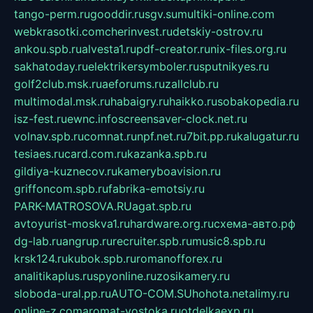
tango-perm.ru
gooddir.ru
sgv.su
multiki-online.com
webkrasotki.com
cherinvest.ru
detskiy-ostrov.ru
ankou.spb.ru
alvesta1.ru
pdf-creator.ru
nix-files.org.ru
sakhatoday.ru
elektrikersymboler.ru
sputnikyes.ru
golf2club.msk.ru
aeforums.ru
zallclub.ru
multimodal.msk.ru
habaigry.ru
haikko.ru
sobakopedia.ru
isz-fest.ru
ewnc.info
screensaver-clock.net.ru
volnav.spb.ru
comnat.ru
npf.net.ru
7bit.pp.ru
kalugatur.ru
tesiaes.ru
card.com.ru
kazanka.spb.ru
gildiya-kuznecov.ru
kameryboavision.ru
griffoncom.spb.ru
fabrika-emotsiy.ru
PARK-MATROSOVA.RU
agat.spb.ru
avtoyurist-moskva1.ru
hardware.org.ru
схема-авто.рф
dg-lab.ru
angrup.ru
recruiter.spb.ru
music8.spb.ru
krsk124.ru
kubok.spb.ru
romanofforex.ru
analitikaplus.ru
spyonline.ru
zosikamery.ru
sloboda-ural.pp.ru
AUTO-COM.SU
hohota.net
alimy.ru
online-z.com
aromat-vostoka.ru
otdelkaexp.ru