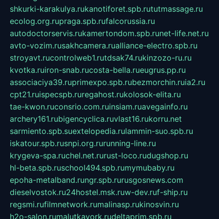
shkurki-karakulya.ru
kanotiforet.spb.ru
tutmassage.ru
ecolog.org.ru
praga.spb.ru
falcorussia.ru
autodoctorservis.ru
kamertondom.spb.ru
net-life.net.ru
avto-vozim.ru
sakhcamera.ru
alliance-electro.spb.ru
stroyavt.ru
controlweb1.ru
tdsak74.ru
kinzozo-ru.ru
kvotka.ru
iron-snab.ru
costa-bella.ru
eugrus.pp.ru
associaciya39.ru
primexpo.spb.ru
bezmorchin.ru
ia2.ru
cpt21.ru
ispecspb.ru
regahost.ru
kolosok-elita.ru
tae-kwon.ru
consrio.com.ru
insiam.ru
avegainfo.ru
archery161.ru
bigencyclica.ru
vlast16.ru
korru.net
sarmiento.spb.su
extelopedia.ru
lammin-suo.spb.ru
iskatour.spb.ru
snpi.org.ru
running-line.ru
krygeva-spa.ru
chel.net.ru
rust-loco.ru
dugshop.ru
hl-beta.spb.ru
school494.spb.ru
mymubaby.ru
epoha-metalband.ru
ngr.spb.ru
rusgosnews.com
dieselvostok.ru
24hostel.msk.ru
w-dev.ru
f-ship.ru
regsmi.ru
filmnetwork.ru
malinasp.ru
kinosvin.ru
h2o-salon.ru
malutkayork.ru
deltaprim.spb.ru