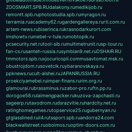
ZOOSMART.SPB.RU
dalakony.ru
medikijob.ru
remontt.spb.ru
photostudia.spb.ru
myragon.ru
terramia.ru
academy62.ru
gardengallereya.ru
rti.com.ru
artem-news.ru
biserinca.ru
krasnodarkurort.com
imshowtv.ru
mebel-v-tule.ru
mobtopik.ru
pcsecurity.net.ru
tool-sib.ru
multimetrunit.ru
sp-tour.ru
fan-cs.ru
santeh-russia.ru
symbian9.net.ru
DSHAIR.RU
tmmotors.spb.ru
xjocuricopii.com
musavtomat.msk.ru
obustrojdom.ru
sovetcik.ru
ybaranovskaya.ru
ppknews.ru
cult-alshei.ru
JAPANRUSSIA.RU
proekciyamebel.ru
imper-finans.ru
rim.org.ru
glamourai.ru
brassminus.ru
zabor-pro.ru
ftn.pp.ru
dorogoe58.ru
laimengpacker.ru
kuzova-zapchasti.ru
sageerp.ru
taxodrom.ru
dsrazvitie.ru
hardcity.net.ru
ratinghomegames.ru
topservice25.ru
gubernyan.ru
gtglasslined.ru
ii4.ru
tssport.spb.ru
andorra24.com
blackwallstreet.ru
oboimos.ru
optim-doors.com.ru