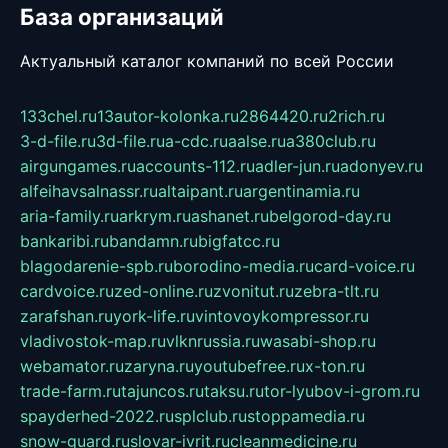
База организаций
Актуальный каталог компаний по всей России
133chel.ru
13autor-kolonka.ru
2864420.ru
2rich.ru
3-d-file.ru
3d-file.ru
a-cdc.ru
aalse.ru
a380club.ru
airgungames.ru
accounts-112.ru
adler-jun.ru
adonyev.ru
alfeihavsalnassr.ru
altaipant.ru
argentinamia.ru
aria-family.ru
arkrym.ru
ashanet.ru
belgorod-day.ru
bankaribi.ru
bandamn.ru
bigfatcc.ru
blagodarenie-spb.ru
borodino-media.ru
card-voice.ru
cardvoice.ru
zed-online.ru
zvonitut.ru
zebra-tlt.ru
zarafshan.ru
york-life.ru
vintovoykompressor.ru
vladivostok-map.ru
vlknrussia.ru
wasabi-shop.ru
webamator.ru
zaryna.ru
youtubefree.ru
x-ton.ru
trade-farm.ru
tajuncos.ru
taksu.ru
tor-lyubov-i-grom.ru
spayderhed-2022.ru
splclub.ru
stoppamedia.ru
snow-guard.ru
slovar-ivrit.ru
cleanmedicine.ru