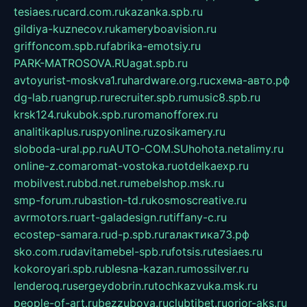
tesiaes.ru
card.com.ru
kazanka.spb.ru
gildiya-kuznecov.ru
kameryboavision.ru
griffoncom.spb.ru
fabrika-emotsiy.ru
PARK-MATROSOVA.RU
agat.spb.ru
avtoyurist-moskva1.ru
hardware.org.ru
схема-авто.рф
dg-lab.ru
angrup.ru
recruiter.spb.ru
music8.spb.ru
krsk124.ru
kubok.spb.ru
romanofforex.ru
analitikaplus.ru
spyonline.ru
zosikamery.ru
sloboda-ural.pp.ru
AUTO-COM.SU
hohota.net
alimy.ru
online-z.com
aromat-vostoka.ru
otdelkaexp.ru
mobilvest.ru
bbd.net.ru
mebelshop.msk.ru
smp-forum.ru
bastion-td.ru
kosmoscreative.ru
avrmotors.ru
art-galadesign.ru
tiffany-c.ru
ecostep-samara.ru
d-p.spb.ru
галактика73.рф
sko.com.ru
davitamebel-spb.ru
fotsis.ru
tesiaes.ru
kokoroyari.spb.ru
blesna-kazan.ru
mossilver.ru
lenderoq.ru
sergeydobrin.ru
tochkazvuka.msk.ru
people-of-art.ru
bezzubova.ru
clubtibet.ru
orior-aks.ru