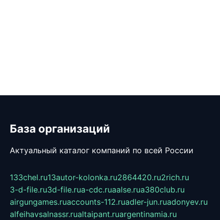
База организаций
Актуальный каталог компаний по всей России
133chel.ru
13autor-kolonka.ru
2864420.ru
2rich.ru
3-d-file.ru
3d-file.ru
a-cdc.ru
aalse.ru
a380club.ru
airgungames.ru
accounts-112.ru
adler-jun.ru
adonyev.ru
alfeihavsalnassr.ru
altaipant.ru
argentinamia.ru