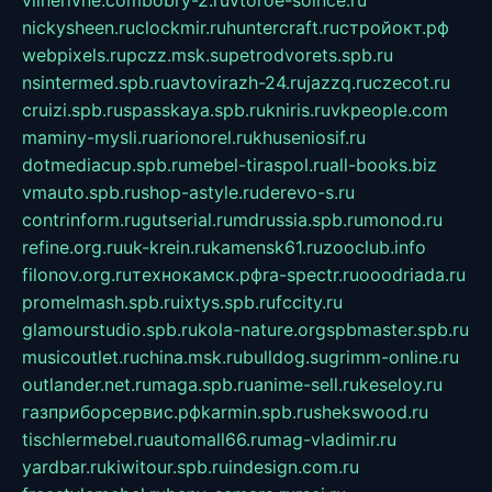
nickysheen.ru
clockmir.ru
huntercraft.ru
стройокт.рф
webpixels.ru
pczz.msk.su
petrodvorets.spb.ru
nsintermed.spb.ru
avtovirazh-24.ru
jazzq.ru
czecot.ru
cruizi.spb.ru
spasskaya.spb.ru
kniris.ru
vkpeople.com
maminy-mysli.ru
arionorel.ru
khuseniosif.ru
dotmediacup.spb.ru
mebel-tiraspol.ru
all-books.biz
vmauto.spb.ru
shop-astyle.ru
derevo-s.ru
contrinform.ru
gutserial.ru
mdrussia.spb.ru
monod.ru
refine.org.ru
uk-krein.ru
kamensk61.ru
zooclub.info
filonov.org.ru
технокамск.рф
ra-spectr.ru
ooodriada.ru
promelmash.spb.ru
ixtys.spb.ru
fccity.ru
glamourstudio.spb.ru
kola-nature.org
spbmaster.spb.ru
musicoutlet.ru
china.msk.ru
bulldog.su
grimm-online.ru
outlander.net.ru
maga.spb.ru
anime-sell.ru
keseloy.ru
газприборсервис.рф
karmin.spb.ru
shekswood.ru
tischlermebel.ru
automall66.ru
mag-vladimir.ru
yardbar.ru
kiwitour.spb.ru
indesign.com.ru