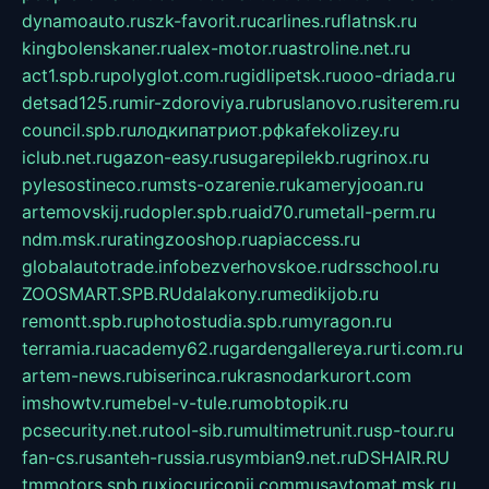
dynamoauto.ru
szk-favorit.ru
carlines.ru
flatnsk.ru
kingbolenskaner.ru
alex-motor.ru
astroline.net.ru
act1.spb.ru
polyglot.com.ru
gidlipetsk.ru
ooo-driada.ru
detsad125.ru
mir-zdoroviya.ru
bruslanovo.ru
siterem.ru
council.spb.ru
лодкипатриот.рф
kafekolizey.ru
iclub.net.ru
gazon-easy.ru
sugarepilekb.ru
grinox.ru
pylesostineco.ru
msts-ozarenie.ru
kameryjooan.ru
artemovskij.ru
dopler.spb.ru
aid70.ru
metall-perm.ru
ndm.msk.ru
ratingzooshop.ru
apiaccess.ru
globalautotrade.info
bezverhovskoe.ru
drsschool.ru
ZOOSMART.SPB.RU
dalakony.ru
medikijob.ru
remontt.spb.ru
photostudia.spb.ru
myragon.ru
terramia.ru
academy62.ru
gardengallereya.ru
rti.com.ru
artem-news.ru
biserinca.ru
krasnodarkurort.com
imshowtv.ru
mebel-v-tule.ru
mobtopik.ru
pcsecurity.net.ru
tool-sib.ru
multimetrunit.ru
sp-tour.ru
fan-cs.ru
santeh-russia.ru
symbian9.net.ru
DSHAIR.RU
tmmotors.spb.ru
xjocuricopii.com
musavtomat.msk.ru