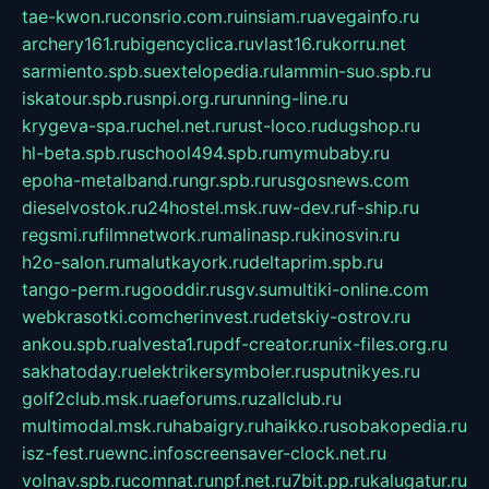
tae-kwon.ru
consrio.com.ru
insiam.ru
avegainfo.ru
archery161.ru
bigencyclica.ru
vlast16.ru
korru.net
sarmiento.spb.su
extelopedia.ru
lammin-suo.spb.ru
iskatour.spb.ru
snpi.org.ru
running-line.ru
krygeva-spa.ru
chel.net.ru
rust-loco.ru
dugshop.ru
hl-beta.spb.ru
school494.spb.ru
mymubaby.ru
epoha-metalband.ru
ngr.spb.ru
rusgosnews.com
dieselvostok.ru
24hostel.msk.ru
w-dev.ru
f-ship.ru
regsmi.ru
filmnetwork.ru
malinasp.ru
kinosvin.ru
h2o-salon.ru
malutkayork.ru
deltaprim.spb.ru
tango-perm.ru
gooddir.ru
sgv.su
multiki-online.com
webkrasotki.com
cherinvest.ru
detskiy-ostrov.ru
ankou.spb.ru
alvesta1.ru
pdf-creator.ru
nix-files.org.ru
sakhatoday.ru
elektrikersymboler.ru
sputnikyes.ru
golf2club.msk.ru
aeforums.ru
zallclub.ru
multimodal.msk.ru
habaigry.ru
haikko.ru
sobakopedia.ru
isz-fest.ru
ewnc.info
screensaver-clock.net.ru
volnav.spb.ru
comnat.ru
npf.net.ru
7bit.pp.ru
kalugatur.ru