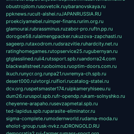
obustrojdom.ru
sovetcik.ru
ybaranovskaya.ru
ppknews.ru
cult-alshei.ru
JAPANRUSSIA.RU
proekciyamebel.ru
imper-finans.ru
rim.org.ru
glamourai.ru
brassminus.ru
zabor-pro.ru
ftn.pp.ru
dorogoe58.ru
laimengpacker.ru
kuzova-zapchasti.ru
sageerp.ru
taxodrom.ru
dsrazvitie.ru
hardcity.net.ru
ratinghomegames.ru
topservice25.ru
gubernyan.ru
gtglasslined.ru
ii4.ru
tssport.spb.ru
andorra24.com
blackwallstreet.ru
oboimos.ru
optim-doors.com.ru
ikuch.ru
nycr.org.ru
npa21.ru
vremya-ch.spb.ru
desert000.ru
ivtorgi.ru
ifiori.ru
catalog-statei.ru
dcv.org.ru
spetsmaster174.ru
ipkameryhiseeu.ru
dum26.ru
ruspol.spb.ru
fr-opendp.ru
kam-solnyshko.ru
cheyenne-arapaho.ru
sevzapmetal.spb.ru
ted-lapidus.spb.ru
parasite-eliminator.ru
sigma-complete.ru
modernworld.ru
dama-moda.ru
eholot-group.ru
sk-nvkz.ru
DRONGOLD.RU
democratia2.ru
i-farmer.ru
mass-sport.org