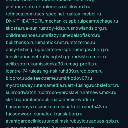
jablonex.spb.ru
bookmess.ru
linkword.ru
refineua.com.ru
cs-spec.net.ru
altay-mebel.ru
DNK-THEATRE.RU
mechaniks.spb.ru
ipcamtechage.ru
skosta.ru
a-sun.ru
stroy-ldsp.ru
snowlands.org.ru
childrensshoes.ru
mrlizzy.ru
mebelsofiakrd.ru
bulizhenko.ru
rumantick.net.ru
mtszerno.ru
daily-fishing.ru
glushiteli-v-spb.ru
megasat.org.ru
localization.net.ru
flyingfish.pp.ru
ds5teremok.ru
aclib.spb.ru
komissionka30.ru
mag-profit.ru
icentre-74.ru
leasing-nsk.ru
hd39.ru
rcd.com.ru
bioprot.ru
deltaextreme.ru
mirkotlov07.ru
mycrossway.ru
temamedia.ru
art-fusing.ru
cbslefort.ru
sunroadwatch.ru
citroen-yaroslavl.ru
ratnews.msk.ru
sk-if.ru
joomlamoduli.ru
academic-work.ru
bananaboys.ru
sanekua.ru
lianafrukt.ru
beta43.ru
tucsonwoori.com
alex-translation.ru
avantgardeclinics.ru
noel.msk.ru
buylq.ru
aquas-spb.ru
vilnerivne.com
bobry-2.ru
vtoroe-solnce.ru