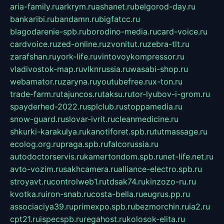
aria-family.ru
arkrym.ru
ashanet.ru
belgorod-day.ru
bankaribi.ru
bandamn.ru
bigfatcc.ru
blagodarenie-spb.ru
borodino-media.ru
card-voice.ru
cardvoice.ru
zed-online.ru
zvonitut.ru
zebra-tlt.ru
zarafshan.ru
york-life.ru
vintovoykompressor.ru
vladivostok-map.ru
vlknrussia.ru
wasabi-shop.ru
webamator.ru
zaryna.ru
youtubefree.ru
x-ton.ru
trade-farm.ru
tajuncos.ru
taksu.ru
tor-lyubov-i-grom.ru
spayderhed-2022.ru
splclub.ru
stoppamedia.ru
snow-guard.ru
slovar-ivrit.ru
cleanmedicine.ru
shkurki-karakulya.ru
kanotiforet.spb.ru
tutmassage.ru
ecolog.org.ru
praga.spb.ru
falcorussia.ru
autodoctorservis.ru
kamertondom.spb.ru
net-life.net.ru
avto-vozim.ru
sakhcamera.ru
alliance-electro.spb.ru
stroyavt.ru
controlweb1.ru
tdsak74.ru
kinzozo-ru.ru
kvotka.ru
iron-snab.ru
costa-bella.ru
eugrus.pp.ru
associaciya39.ru
primexpo.spb.ru
bezmorchin.ru
ia2.ru
cpt21.ru
ispecspb.ru
regahost.ru
kolosok-elita.ru