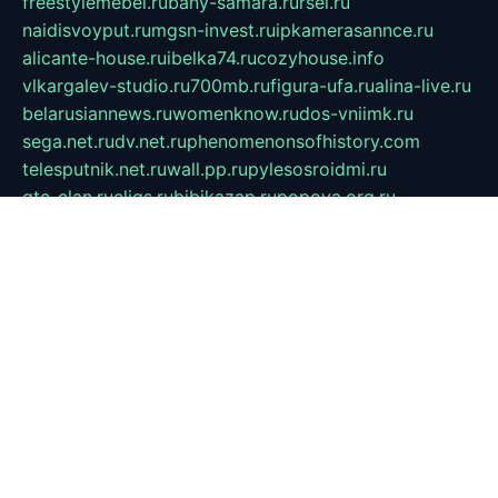
freestylemebel.ru
bany-samara.ru
rsei.ru
naidisvoyput.ru
mgsn-invest.ru
ipkamerasannce.ru
alicante-house.ru
ibelka74.ru
cozyhouse.info
vlkargalev-studio.ru
700mb.ru
figura-ufa.ru
alina-live.ru
belarusiannews.ru
womenknow.ru
dos-vniimk.ru
sega.net.ru
dv.net.ru
phenomenonsofhistory.com
telesputnik.net.ru
wall.pp.ru
pylesosroidmi.ru
gtc-clan.ru
cligs.ru
bibikazap.ru
popova.org.ru
netwhistler.spb.ru
bellvil.ru
bonzon.ru
iss-vladik.ru
defiparis.net.ru
las-gryzas.ru
amku.ru
electednews.spb.ru
feather.org.ru
spar72.ru
tankiigri.ru
dominus.com.ru
ibtree.ru
sanykool.pp.ru
unixlib.org.ru
menatep.spb.ru
gartenterrassen.ru
printeka.ru
skvozilka.com.ru
parkovka-pub.ru
lovemobi.ru
art-ru.ru
emulatorz.com.ru
alucomp.com.ru
tatforum.com.ru
alternativa-profi.ru
dermakler.ru
artsurvey.ru
aredir.ru
khimspas.ru
centr-maxi.ru
2018r.ru
bort-stomer-defort.ru
professional2.ru
gibsons.ru