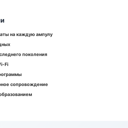
ми
аты на каждую ампулу
одных
следнего поколения
i-Fi
программы
урное сопровождение
образованием