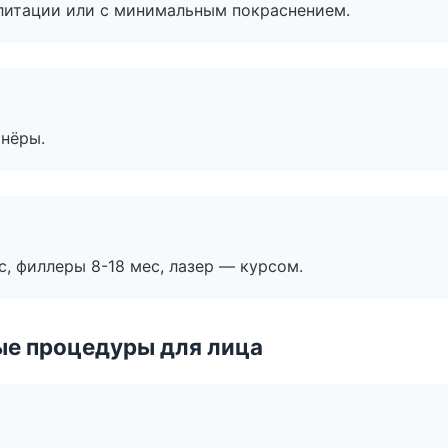
литации или с минимальным покраснением.
тнёры.
с, филлеры 8-18 мес, лазер — курсом.
ые процедуры для лица