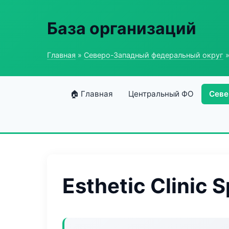
База организаций
Главная
»
Северо-Западный федеральный округ
»
🏠 Главная
Центральный ФО
Севе
Esthetic Clinic 