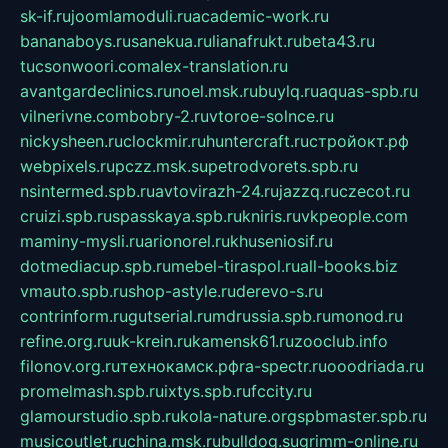
sk-if.ru
joomlamoduli.ru
academic-work.ru
bananaboys.ru
sanekua.ru
lianafrukt.ru
beta43.ru
tucsonwoori.com
alex-translation.ru
avantgardeclinics.ru
noel.msk.ru
buylq.ru
aquas-spb.ru
vilnerivne.com
bobry-2.ru
vtoroe-solnce.ru
nickysheen.ru
clockmir.ru
huntercraft.ru
стройокт.рф
webpixels.ru
pczz.msk.su
petrodvorets.spb.ru
nsintermed.spb.ru
avtovirazh-24.ru
jazzq.ru
czecot.ru
cruizi.spb.ru
spasskaya.spb.ru
kniris.ru
vkpeople.com
maminy-mysli.ru
arionorel.ru
khuseniosif.ru
dotmediacup.spb.ru
mebel-tiraspol.ru
all-books.biz
vmauto.spb.ru
shop-astyle.ru
derevo-s.ru
contrinform.ru
gutserial.ru
mdrussia.spb.ru
monod.ru
refine.org.ru
uk-krein.ru
kamensk61.ru
zooclub.info
filonov.org.ru
технокамск.рф
ra-spectr.ru
ooodriada.ru
promelmash.spb.ru
ixtys.spb.ru
fccity.ru
glamourstudio.spb.ru
kola-nature.org
spbmaster.spb.ru
musicoutlet.ru
china.msk.ru
bulldog.su
grimm-online.ru