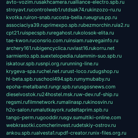
avto-vozim.ru
sakhcamera.ru
alliance-electro.spb.ru
stroyavt.ru
controlweb1.ru
tdsak74.ru
kinzozo-ru.ru
kvotka.ru
iron-snab.ru
costa-bella.ru
eugrus.pp.ru
associaciya39.ru
primexpo.spb.ru
bezmorchin.ru
ia2.ru
cpt21.ru
ispecspb.ru
regahost.ru
kolosok-elita.ru
tae-kwon.ru
consrio.com.ru
insiam.ru
avegainfo.ru
archery161.ru
bigencyclica.ru
vlast16.ru
korru.net
sarmiento.spb.su
extelopedia.ru
lammin-suo.spb.ru
iskatour.spb.ru
snpi.org.ru
running-line.ru
krygeva-spa.ru
chel.net.ru
rust-loco.ru
dugshop.ru
hl-beta.spb.ru
school494.spb.ru
mymubaby.ru
epoha-metalband.ru
ngr.spb.ru
rusgosnews.com
dieselvostok.ru
24hostel.msk.ru
w-dev.ru
f-ship.ru
regsmi.ru
filmnetwork.ru
malinasp.ru
kinosvin.ru
h2o-salon.ru
malutkayork.ru
deltaprim.spb.ru
tango-perm.ru
gooddir.ru
sgv.su
multiki-online.com
webkrasotki.com
cherinvest.ru
detskiy-ostrov.ru
ankou.spb.ru
alvesta1.ru
pdf-creator.ru
nix-files.org.ru