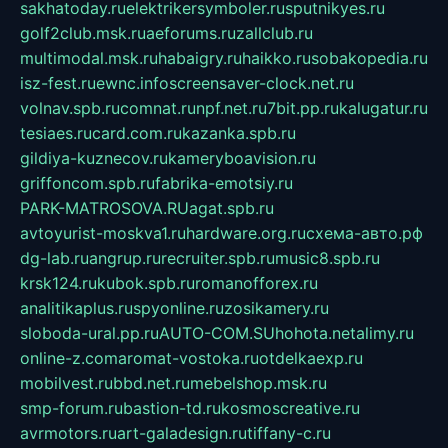
sakhatoday.ru
elektrikersymboler.ru
sputnikyes.ru
golf2club.msk.ru
aeforums.ru
zallclub.ru
multimodal.msk.ru
habaigry.ru
haikko.ru
sobakopedia.ru
isz-fest.ru
ewnc.info
screensaver-clock.net.ru
volnav.spb.ru
comnat.ru
npf.net.ru
7bit.pp.ru
kalugatur.ru
tesiaes.ru
card.com.ru
kazanka.spb.ru
gildiya-kuznecov.ru
kameryboavision.ru
griffoncom.spb.ru
fabrika-emotsiy.ru
PARK-MATROSOVA.RU
agat.spb.ru
avtoyurist-moskva1.ru
hardware.org.ru
схема-авто.рф
dg-lab.ru
angrup.ru
recruiter.spb.ru
music8.spb.ru
krsk124.ru
kubok.spb.ru
romanofforex.ru
analitikaplus.ru
spyonline.ru
zosikamery.ru
sloboda-ural.pp.ru
AUTO-COM.SU
hohota.net
alimy.ru
online-z.com
aromat-vostoka.ru
otdelkaexp.ru
mobilvest.ru
bbd.net.ru
mebelshop.msk.ru
smp-forum.ru
bastion-td.ru
kosmoscreative.ru
avrmotors.ru
art-galadesign.ru
tiffany-c.ru