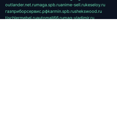
outlander.net.ru
maga.spb.ru
anime-sell.ru
keseloy.ru
газприборсервис.рф
karmin.spb.ru
shekswood.ru
tischlermebel.ru
automall66.ru
mag-vladimir.ru
yardbar.ru
kiwitour.spb.ru
indesign.com.ru
freestylemebel.ru
bany-samara.ru
rsei.ru
naidisvoyput.ru
mgsn-invest.ru
ipkamerasannce.ru
alicante-house.ru
ibelka74.ru
cozyhouse.info
vlkargalev-studio.ru
700mb.ru
figura-ufa.ru
alina-live.ru
belarusiannews.ru
womenknow.ru
dos-vniimk.ru
sega.net.ru
dv.net.ru
phenomenonsofhistory.com
telesputnik.net.ru
wall.pp.ru
pylesosroidmi.ru
gtc-clan.ru
cligs.ru
bibikazap.ru
popova.org.ru
netwhistler.spb.ru
bellvil.ru
bonzon.ru
iss-vladik.ru
defiparis.net.ru
las-gryzas.ru
amku.ru
electednews.spb.ru
feather.org.ru
spar72.ru
tankiigri.ru
dominus.com.ru
ibtree.ru
sanykool.pp.ru
unixlib.org.ru
menatep.spb.ru
gartenterrassen.ru
printeka.ru
skvozilka.com.ru
parkovka-pub.ru
lovemobi.ru
art-ru.ru