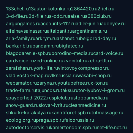
133chel.ru
13autor-kolonka.ru
2864420.ru
2rich.ru
3-d-file.ru
3d-file.ru
a-cdc.ru
aalse.ru
a380club.ru
airgungames.ru
accounts-112.ru
adler-jun.ru
adonyev.ru
alfeihavsalnassr.ru
altaipant.ru
argentinamia.ru
aria-family.ru
arkrym.ru
ashanet.ru
belgorod-day.ru
bankaribi.ru
bandamn.ru
bigfatcc.ru
blagodarenie-spb.ru
borodino-media.ru
card-voice.ru
cardvoice.ru
zed-online.ru
zvonitut.ru
zebra-tlt.ru
zarafshan.ru
york-life.ru
vintovoykompressor.ru
vladivostok-map.ru
vlknrussia.ru
wasabi-shop.ru
webamator.ru
zaryna.ru
youtubefree.ru
x-ton.ru
trade-farm.ru
tajuncos.ru
taksu.ru
tor-lyubov-i-grom.ru
spayderhed-2022.ru
splclub.ru
stoppamedia.ru
snow-guard.ru
slovar-ivrit.ru
cleanmedicine.ru
shkurki-karakulya.ru
kanotiforet.spb.ru
tutmassage.ru
ecolog.org.ru
praga.spb.ru
falcorussia.ru
autodoctorservis.ru
kamertondom.spb.ru
net-life.net.ru