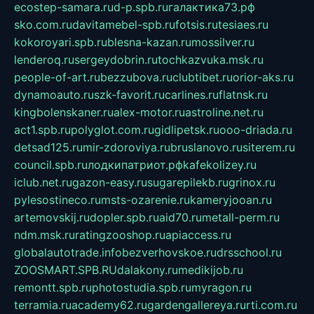
ecostep-samara.ru
d-p.spb.ru
галактика73.рф
sko.com.ru
davitamebel-spb.ru
fotsis.ru
tesiaes.ru
kokoroyari.spb.ru
blesna-kazan.ru
mossilver.ru
lenderoq.ru
sergeydobrin.ru
tochkazvuka.msk.ru
people-of-art.ru
bezzubova.ru
clubtibet.ru
orior-aks.ru
dynamoauto.ru
szk-favorit.ru
carlines.ru
flatnsk.ru
kingbolenskaner.ru
alex-motor.ru
astroline.net.ru
act1.spb.ru
polyglot.com.ru
gidlipetsk.ru
ooo-driada.ru
detsad125.ru
mir-zdoroviya.ru
bruslanovo.ru
siterem.ru
council.spb.ru
лодкипатриот.рф
kafekolizey.ru
iclub.net.ru
gazon-easy.ru
sugarepilekb.ru
grinox.ru
pylesostineco.ru
msts-ozarenie.ru
kameryjooan.ru
artemovskij.ru
dopler.spb.ru
aid70.ru
metall-perm.ru
ndm.msk.ru
ratingzooshop.ru
apiaccess.ru
globalautotrade.info
bezverhovskoe.ru
drsschool.ru
ZOOSMART.SPB.RU
dalakony.ru
medikijob.ru
remontt.spb.ru
photostudia.spb.ru
myragon.ru
terramia.ru
academy62.ru
gardengallereya.ru
rti.com.ru