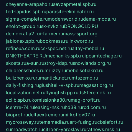
cheyenne-arapaho.ru
sevzapmetal.spb.ru
ted-lapidus.spb.ru
parasite-eliminator.ru
sigma-complete.ru
modernworld.ru
dama-moda.ru
eholot-group.ru
sk-nvkz.ru
DRONGOLD.RU
democratia2.ru
i-farmer.ru
mass-sport.org
jablonex.spb.ru
bookmess.ru
linkword.ru
refineua.com.ru
cs-spec.net.ru
altay-mebel.ru
DNK-THEATRE.RU
mechaniks.spb.ru
ipcamtechage.ru
skosta.ru
a-sun.ru
stroy-ldsp.ru
snowlands.org.ru
childrensshoes.ru
mrlizzy.ru
mebelsofiakrd.ru
bulizhenko.ru
rumantick.net.ru
mtszerno.ru
daily-fishing.ru
glushiteli-v-spb.ru
megasat.org.ru
localization.net.ru
flyingfish.pp.ru
ds5teremok.ru
aclib.spb.ru
komissionka30.ru
mag-profit.ru
icentre-74.ru
leasing-nsk.ru
hd39.ru
rcd.com.ru
bioprot.ru
deltaextreme.ru
mirkotlov07.ru
mycrossway.ru
temamedia.ru
art-fusing.ru
cbslefort.ru
sunroadwatch.ru
citroen-yaroslavl.ru
ratnews.msk.ru