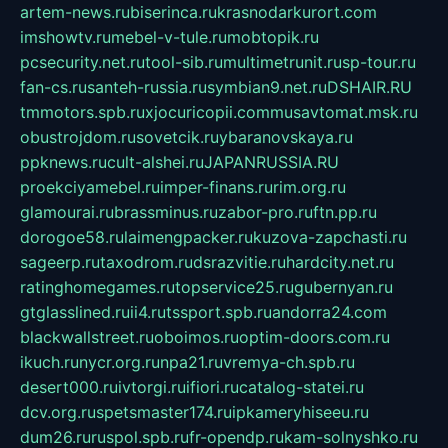
artem-news.ru
biserinca.ru
krasnodarkurort.com
imshowtv.ru
mebel-v-tule.ru
mobtopik.ru
pcsecurity.net.ru
tool-sib.ru
multimetrunit.ru
sp-tour.ru
fan-cs.ru
santeh-russia.ru
symbian9.net.ru
DSHAIR.RU
tmmotors.spb.ru
xjocuricopii.com
musavtomat.msk.ru
obustrojdom.ru
sovetcik.ru
ybaranovskaya.ru
ppknews.ru
cult-alshei.ru
JAPANRUSSIA.RU
proekciyamebel.ru
imper-finans.ru
rim.org.ru
glamourai.ru
brassminus.ru
zabor-pro.ru
ftn.pp.ru
dorogoe58.ru
laimengpacker.ru
kuzova-zapchasti.ru
sageerp.ru
taxodrom.ru
dsrazvitie.ru
hardcity.net.ru
ratinghomegames.ru
topservice25.ru
gubernyan.ru
gtglasslined.ru
ii4.ru
tssport.spb.ru
andorra24.com
blackwallstreet.ru
oboimos.ru
optim-doors.com.ru
ikuch.ru
nycr.org.ru
npa21.ru
vremya-ch.spb.ru
desert000.ru
ivtorgi.ru
ifiori.ru
catalog-statei.ru
dcv.org.ru
spetsmaster174.ru
ipkameryhiseeu.ru
dum26.ru
ruspol.spb.ru
fr-opendp.ru
kam-solnyshko.ru